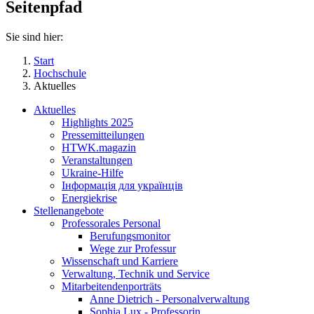
Seitenpfad
Sie sind hier:
Start
Hochschule
Aktuelles
Aktuelles
Highlights 2025
Pressemitteilungen
HTWK.magazin
Veranstaltungen
Ukraine-Hilfe
Інформація для українців
Energiekrise
Stellenangebote
Professorales Personal
Berufungsmonitor
Wege zur Professur
Wissenschaft und Karriere
Verwaltung, Technik und Service
Mitarbeitendenporträts
Anne Dietrich - Personalverwaltung
Sophia Lux - Professorin