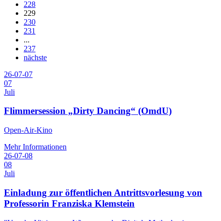
228
229
230
231
...
237
nächste
26-07-07
07
Juli
Flimmersession „Dirty Dancing“ (OmdU)
Open-Air-Kino
Mehr Informationen
26-07-08
08
Juli
Einladung zur öffentlichen Antrittsvorlesung von
Professorin Franziska Klemstein