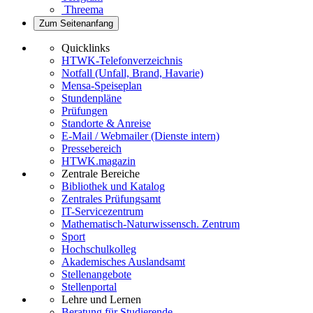
Threema
Zum Seitenanfang
Quicklinks
HTWK-Telefonverzeichnis
Notfall (Unfall, Brand, Havarie)
Mensa-Speiseplan
Stundenpläne
Prüfungen
Standorte & Anreise
E-Mail / Webmailer (Dienste intern)
Pressebereich
HTWK.magazin
Zentrale Bereiche
Bibliothek und Katalog
Zentrales Prüfungsamt
IT-Servicezentrum
Mathematisch-Naturwissensch. Zentrum
Sport
Hochschulkolleg
Akademisches Auslandsamt
Stellenangebote
Stellenportal
Lehre und Lernen
Beratung für Studierende