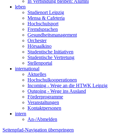
In Verbindung bleiben: Alumni
leben
Studienort Leipzig
Mensa & Cafeteria
Hochschulsport
Fremdsprachen
Gesundheitsmanagement
Orchester
Hörsaalkino
Studentische Initiativen
Studentische Vertretung
Stellenportal
international
Aktuelles
Hochschulkooperationen
Incoming - Wege an die HTWK Leipzig
Outgoing - Wege ins Ausland
Förderprogramme
Veranstaltungen
Kontaktpersonen
intern
An-/Abmelden
Seitenpfad-Navigation überspringen