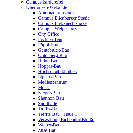
Campus barrierefrei
Über unsere Gebäude
Automatikmuseum
Campus Eilenburger Straße
Campus Liebknechtstraße
Campus Weigelstraße
City Office
Fechner-Bau
Föppl-Bau
Geutebrück-Bau
Gutenberg-Bau
Heine-Bau
Hopper-Bau
Hochschulbibliothek
Lipsius-Bau
Medienzentrum
Mensa
Nieper-Bau
Shannon-Bau
Sporthalle
Trefftz-Bau
Trefftz-Bau - Haus C
Verwaltung Eichendorffstraße
Wiener-Bau
Zuse-Bau