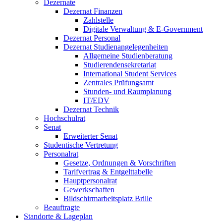
Dezernate
Dezernat Finanzen
Zahlstelle
Digitale Verwaltung & E-Government
Dezernat Personal
Dezernat Studienangelegenheiten
Allgemeine Studienberatung
Studierendensekretariat
International Student Services
Zentrales Prüfungsamt
Stunden- und Raumplanung
IT/EDV
Dezernat Technik
Hochschulrat
Senat
Erweiterter Senat
Studentische Vertretung
Personalrat
Gesetze, Ordnungen & Vorschriften
Tarifvertrag & Entgelttabelle
Hauptpersonalrat
Gewerkschaften
Bildschirmarbeitsplatz Brille
Beauftragte
Standorte & Lageplan