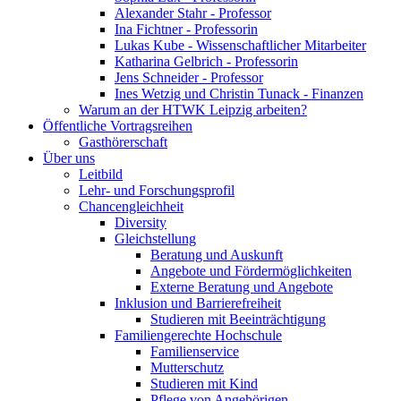
Alexander Stahr - Professor
Ina Fichtner - Professorin
Lukas Kube - Wissenschaftlicher Mitarbeiter
Katharina Gelbrich - Professorin
Jens Schneider - Professor
Ines Wetzig und Christin Tunack - Finanzen
Warum an der HTWK Leipzig arbeiten?
Öffentliche Vortragsreihen
Gasthörerschaft
Über uns
Leitbild
Lehr- und Forschungsprofil
Chancengleichheit
Diversity
Gleichstellung
Beratung und Auskunft
Angebote und Fördermöglichkeiten
Externe Beratung und Angebote
Inklusion und Barrierefreiheit
Studieren mit Beeinträchtigung
Familiengerechte Hochschule
Familienservice
Mutterschutz
Studieren mit Kind
Pflege von Angehörigen