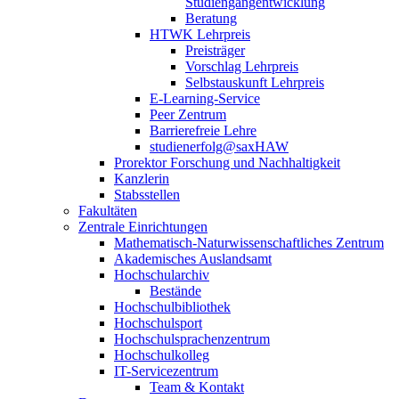
Studiengangentwicklung
Beratung
HTWK Lehrpreis
Preisträger
Vorschlag Lehrpreis
Selbstauskunft Lehrpreis
E-Learning-Service
Peer Zentrum
Barrierefreie Lehre
studienerfolg@saxHAW
Prorektor Forschung und Nachhaltigkeit
Kanzlerin
Stabsstellen
Fakultäten
Zentrale Einrichtungen
Mathematisch-Naturwissenschaftliches Zentrum
Akademisches Auslandsamt
Hochschularchiv
Bestände
Hochschulbibliothek
Hochschulsport
Hochschulsprachenzentrum
Hochschulkolleg
IT-Servicezentrum
Team & Kontakt