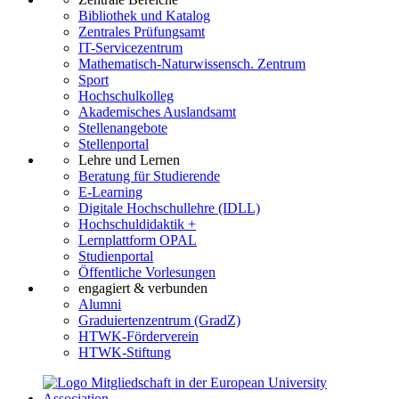
Bibliothek und Katalog
Zentrales Prüfungsamt
IT-Servicezentrum
Mathematisch-Naturwissensch. Zentrum
Sport
Hochschulkolleg
Akademisches Auslandsamt
Stellenangebote
Stellenportal
Lehre und Lernen
Beratung für Studierende
E-Learning
Digitale Hochschullehre (IDLL)
Hochschuldidaktik +
Lernplattform OPAL
Studienportal
Öffentliche Vorlesungen
engagiert & verbunden
Alumni
Graduiertenzentrum (GradZ)
HTWK-Förderverein
HTWK-Stiftung