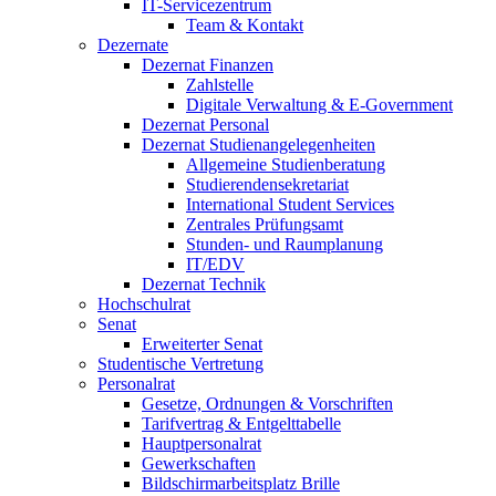
IT-Servicezentrum
Team & Kontakt
Dezernate
Dezernat Finanzen
Zahlstelle
Digitale Verwaltung & E-Government
Dezernat Personal
Dezernat Studienangelegenheiten
Allgemeine Studienberatung
Studierendensekretariat
International Student Services
Zentrales Prüfungsamt
Stunden- und Raumplanung
IT/EDV
Dezernat Technik
Hochschulrat
Senat
Erweiterter Senat
Studentische Vertretung
Personalrat
Gesetze, Ordnungen & Vorschriften
Tarifvertrag & Entgelttabelle
Hauptpersonalrat
Gewerkschaften
Bildschirmarbeitsplatz Brille