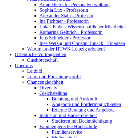
Anne Dietrich - Personalverwaltung
Sophia Lux - Professorin
Alexander Stahr - Professor
Ina Fichtner - Professorin
Lukas Kube - Wissenschaftlicher Mitarbeiter
Katharina Gelbrich - Professorin
Jens Schneider - Professor
Ines Wetzig und Christin Tunack - Finanzen
Warum an der HTWK Leipzig arbeiten?
Öffentliche Vortragsreihen
Gasthörerschaft
Über uns
Leitbild
Lehr- und Forschungsprofil
Chancengleichheit
Diversity
Gleichstellung
Beratung und Auskunft
Angebote und Fördermöglichkeiten
Externe Beratung und Angebote
Inklusion und Barrierefreiheit
Studieren mit Beeinträchtigung
Familiengerechte Hochschule
Familienservice
Mutterschutz