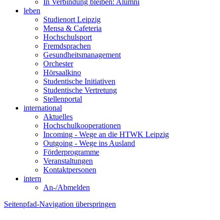
In Verbindung bleiben: Alumni
leben
Studienort Leipzig
Mensa & Cafeteria
Hochschulsport
Fremdsprachen
Gesundheitsmanagement
Orchester
Hörsaalkino
Studentische Initiativen
Studentische Vertretung
Stellenportal
international
Aktuelles
Hochschulkooperationen
Incoming - Wege an die HTWK Leipzig
Outgoing - Wege ins Ausland
Förderprogramme
Veranstaltungen
Kontaktpersonen
intern
An-/Abmelden
Seitenpfad-Navigation überspringen