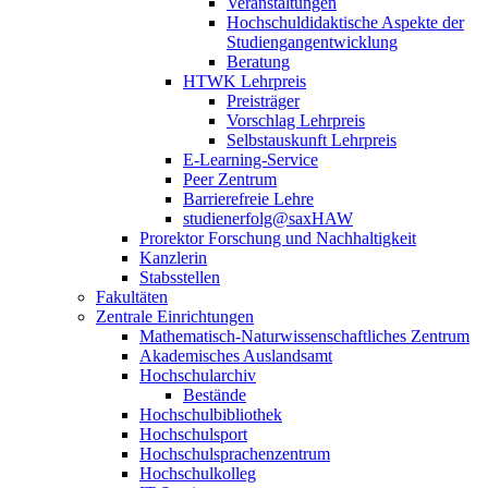
Veranstaltungen
Hochschuldidaktische Aspekte der
Studiengangentwicklung
Beratung
HTWK Lehrpreis
Preisträger
Vorschlag Lehrpreis
Selbstauskunft Lehrpreis
E-Learning-Service
Peer Zentrum
Barrierefreie Lehre
studienerfolg@saxHAW
Prorektor Forschung und Nachhaltigkeit
Kanzlerin
Stabsstellen
Fakultäten
Zentrale Einrichtungen
Mathematisch-Naturwissenschaftliches Zentrum
Akademisches Auslandsamt
Hochschularchiv
Bestände
Hochschulbibliothek
Hochschulsport
Hochschulsprachenzentrum
Hochschulkolleg