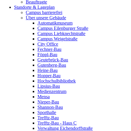
Beauftragte
Standorte & Lageplan
Campus barrierefrei
Über unsere Gebäude
Automatikmuseum
Campus Eilenburger Straße
Campus Liebknechtstraße
Campus Weigelstraße
City Office
Fechner-Bau
Föppl-Bau
Geutebrück-Bau
Gutenberg-Bau
Heine-Bau
Hopper-Bau
Hochschulbibliothek
Lipsius-Bau
Medienzentrum
Mensa
Nieper-Bau
Shannon-Bau
Sporthalle
Trefftz-Bau
Trefftz-Bau - Haus C
Verwaltung Eichendorffstraße