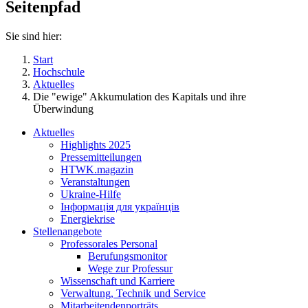
Seitenpfad
Sie sind hier:
Start
Hochschule
Aktuelles
Die "ewige" Akkumulation des Kapitals und ihre
Überwindung
Aktuelles
Highlights 2025
Pressemitteilungen
HTWK.magazin
Veranstaltungen
Ukraine-Hilfe
Інформація для українців
Energiekrise
Stellenangebote
Professorales Personal
Berufungsmonitor
Wege zur Professur
Wissenschaft und Karriere
Verwaltung, Technik und Service
Mitarbeitendenporträts