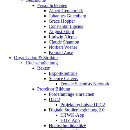
Geschichte
Persönlichkeiten
Albert Geutebrück
Johannes Gutenberg
Grace Hopper
Constantin Lipsius
August Föppl
Ludwig Nieper
Claude Shannon
Norbert Wiener
Konrad Zuse
Organisation & Struktur
Hochschulleitung
Rektor
Exportkontrolle
Science Careers
Female Scientists Network
Prorektor Bildung
Förderanträge einreichen
D2C2
Projektergebnisse D2C2
Digitale Studienbegleitung 2.0
HTWK-App
HOZ-App
Hochschuldidaktik+