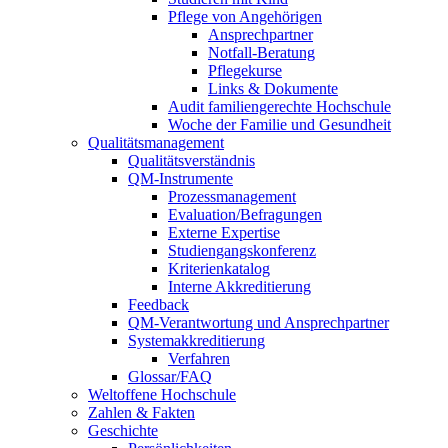
Pflege von Angehörigen
Ansprechpartner
Notfall-Beratung
Pflegekurse
Links & Dokumente
Audit familiengerechte Hochschule
Woche der Familie und Gesundheit
Qualitätsmanagement
Qualitätsverständnis
QM-Instrumente
Prozessmanagement
Evaluation/Befragungen
Externe Expertise
Studiengangskonferenz
Kriterienkatalog
Interne Akkreditierung
Feedback
QM-Verantwortung und Ansprechpartner
Systemakkreditierung
Verfahren
Glossar/FAQ
Weltoffene Hochschule
Zahlen & Fakten
Geschichte