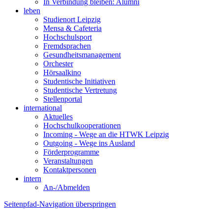
In Verbindung bleiben: Alumni
leben
Studienort Leipzig
Mensa & Cafeteria
Hochschulsport
Fremdsprachen
Gesundheitsmanagement
Orchester
Hörsaalkino
Studentische Initiativen
Studentische Vertretung
Stellenportal
international
Aktuelles
Hochschulkooperationen
Incoming - Wege an die HTWK Leipzig
Outgoing - Wege ins Ausland
Förderprogramme
Veranstaltungen
Kontaktpersonen
intern
An-/Abmelden
Seitenpfad-Navigation überspringen