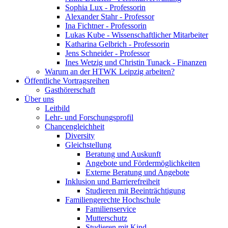
Sophia Lux - Professorin
Alexander Stahr - Professor
Ina Fichtner - Professorin
Lukas Kube - Wissenschaftlicher Mitarbeiter
Katharina Gelbrich - Professorin
Jens Schneider - Professor
Ines Wetzig und Christin Tunack - Finanzen
Warum an der HTWK Leipzig arbeiten?
Öffentliche Vortragsreihen
Gasthörerschaft
Über uns
Leitbild
Lehr- und Forschungsprofil
Chancengleichheit
Diversity
Gleichstellung
Beratung und Auskunft
Angebote und Fördermöglichkeiten
Externe Beratung und Angebote
Inklusion und Barrierefreiheit
Studieren mit Beeinträchtigung
Familiengerechte Hochschule
Familienservice
Mutterschutz
Studieren mit Kind