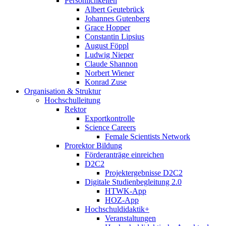
Persönlichkeiten
Albert Geutebrück
Johannes Gutenberg
Grace Hopper
Constantin Lipsius
August Föppl
Ludwig Nieper
Claude Shannon
Norbert Wiener
Konrad Zuse
Organisation & Struktur
Hochschulleitung
Rektor
Exportkontrolle
Science Careers
Female Scientists Network
Prorektor Bildung
Förderanträge einreichen
D2C2
Projektergebnisse D2C2
Digitale Studienbegleitung 2.0
HTWK-App
HOZ-App
Hochschuldidaktik+
Veranstaltungen