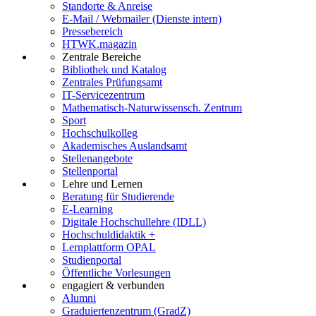
Standorte & Anreise
E-Mail / Webmailer (Dienste intern)
Pressebereich
HTWK.magazin
Zentrale Bereiche
Bibliothek und Katalog
Zentrales Prüfungsamt
IT-Servicezentrum
Mathematisch-Naturwissensch. Zentrum
Sport
Hochschulkolleg
Akademisches Auslandsamt
Stellenangebote
Stellenportal
Lehre und Lernen
Beratung für Studierende
E-Learning
Digitale Hochschullehre (IDLL)
Hochschuldidaktik +
Lernplattform OPAL
Studienportal
Öffentliche Vorlesungen
engagiert & verbunden
Alumni
Graduiertenzentrum (GradZ)