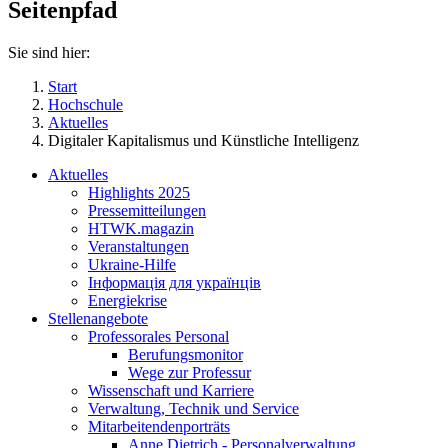
Seitenpfad
Sie sind hier:
Start
Hochschule
Aktuelles
Digitaler Kapitalismus und Künstliche Intelligenz
Aktuelles
Highlights 2025
Pressemitteilungen
HTWK.magazin
Veranstaltungen
Ukraine-Hilfe
Інформація для українців
Energiekrise
Stellenangebote
Professorales Personal
Berufungsmonitor
Wege zur Professur
Wissenschaft und Karriere
Verwaltung, Technik und Service
Mitarbeitendenporträts
Anne Dietrich - Personalverwaltung