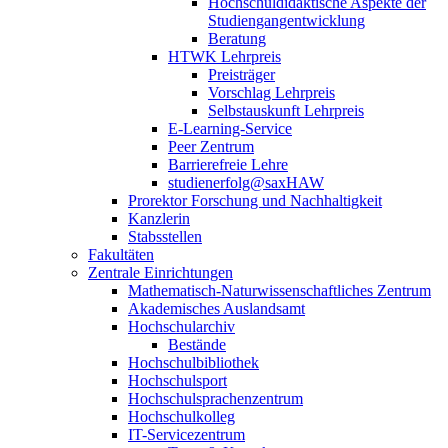
Hochschuldidaktische Aspekte der
Studiengangentwicklung
Beratung
HTWK Lehrpreis
Preisträger
Vorschlag Lehrpreis
Selbstauskunft Lehrpreis
E-Learning-Service
Peer Zentrum
Barrierefreie Lehre
studienerfolg@saxHAW
Prorektor Forschung und Nachhaltigkeit
Kanzlerin
Stabsstellen
Fakultäten
Zentrale Einrichtungen
Mathematisch-Naturwissenschaftliches Zentrum
Akademisches Auslandsamt
Hochschularchiv
Bestände
Hochschulbibliothek
Hochschulsport
Hochschulsprachenzentrum
Hochschulkolleg
IT-Servicezentrum