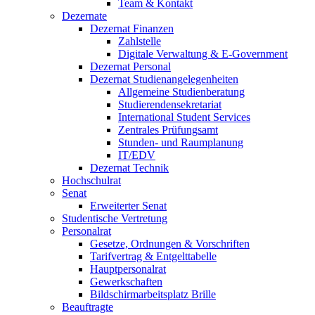
Team & Kontakt
Dezernate
Dezernat Finanzen
Zahlstelle
Digitale Verwaltung & E-Government
Dezernat Personal
Dezernat Studienangelegenheiten
Allgemeine Studienberatung
Studierendensekretariat
International Student Services
Zentrales Prüfungsamt
Stunden- und Raumplanung
IT/EDV
Dezernat Technik
Hochschulrat
Senat
Erweiterter Senat
Studentische Vertretung
Personalrat
Gesetze, Ordnungen & Vorschriften
Tarifvertrag & Entgelttabelle
Hauptpersonalrat
Gewerkschaften
Bildschirmarbeitsplatz Brille
Beauftragte