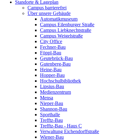
Standorte & Lageplan
Campus barrierefrei
Über unsere Gebäude
Automatikmuseum
Campus Eilenburger Straße
Campus Liebknechtstraße
Campus Weigelstraße
City Office
Fechner-Bau
Föppl-Bau
Geutebrück-Bau
Gutenberg-Bau
Heine-Bau
Hopper-Bau
Hochschulbibliothek
Lipsius-Bau
Medienzentrum
Mensa
Nieper-Bau
Shannon-Bau
Sporthalle
Trefftz-Bau
Trefftz-Bau - Haus C
Verwaltung Eichendorffstraße
Wiener-Bau