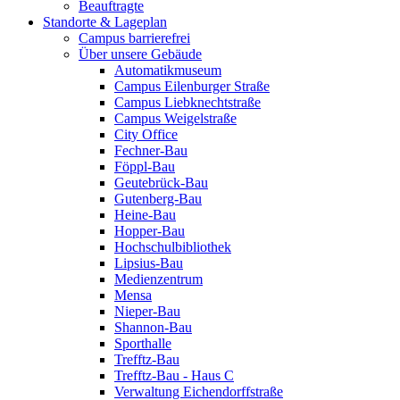
Beauftragte
Standorte & Lageplan
Campus barrierefrei
Über unsere Gebäude
Automatikmuseum
Campus Eilenburger Straße
Campus Liebknechtstraße
Campus Weigelstraße
City Office
Fechner-Bau
Föppl-Bau
Geutebrück-Bau
Gutenberg-Bau
Heine-Bau
Hopper-Bau
Hochschulbibliothek
Lipsius-Bau
Medienzentrum
Mensa
Nieper-Bau
Shannon-Bau
Sporthalle
Trefftz-Bau
Trefftz-Bau - Haus C
Verwaltung Eichendorffstraße