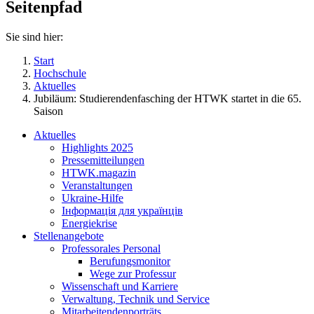
Seitenpfad
Sie sind hier:
Start
Hochschule
Aktuelles
Jubiläum: Studierendenfasching der HTWK startet in die 65.
Saison
Aktuelles
Highlights 2025
Pressemitteilungen
HTWK.magazin
Veranstaltungen
Ukraine-Hilfe
Інформація для українців
Energiekrise
Stellenangebote
Professorales Personal
Berufungsmonitor
Wege zur Professur
Wissenschaft und Karriere
Verwaltung, Technik und Service
Mitarbeitendenporträts