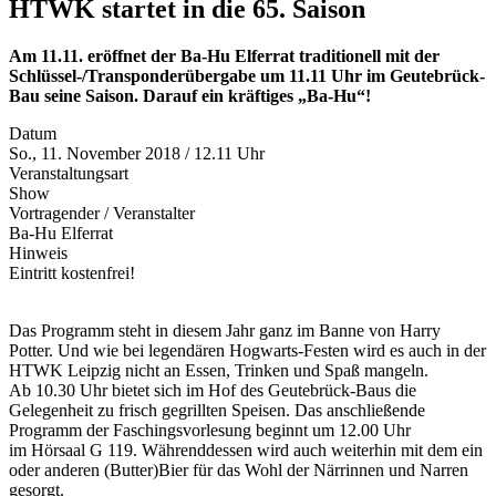
HTWK startet in die 65. Saison
Am 11.11. eröffnet der Ba-Hu Elferrat traditionell mit der
Schlüssel-/Transponderübergabe um 11.11 Uhr im Geutebrück-
Bau seine Saison. Darauf ein kräftiges „Ba-Hu“!
Datum
So., 11. November 2018 / 12.11 Uhr
Veranstaltungsart
Show
Vortragender / Veranstalter
Ba-Hu Elferrat
Hinweis
Eintritt kostenfrei!
Das Programm steht in diesem Jahr ganz im Banne von Harry
Potter. Und wie bei legendären Hogwarts-Festen wird es auch in der
HTWK Leipzig nicht an Essen, Trinken und Spaß mangeln.
Ab 10.30 Uhr bietet sich im Hof des Geutebrück-Baus die
Gelegenheit zu frisch gegrillten Speisen. Das anschließende
Programm der Faschingsvorlesung beginnt um 12.00 Uhr
im Hörsaal G 119. Währenddessen wird auch weiterhin mit dem ein
oder anderen (Butter)Bier für das Wohl der Närrinnen und Narren
gesorgt.