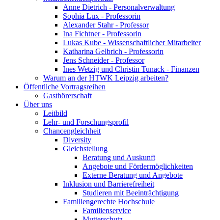
Anne Dietrich - Personalverwaltung
Sophia Lux - Professorin
Alexander Stahr - Professor
Ina Fichtner - Professorin
Lukas Kube - Wissenschaftlicher Mitarbeiter
Katharina Gelbrich - Professorin
Jens Schneider - Professor
Ines Wetzig und Christin Tunack - Finanzen
Warum an der HTWK Leipzig arbeiten?
Öffentliche Vortragsreihen
Gasthörerschaft
Über uns
Leitbild
Lehr- und Forschungsprofil
Chancengleichheit
Diversity
Gleichstellung
Beratung und Auskunft
Angebote und Fördermöglichkeiten
Externe Beratung und Angebote
Inklusion und Barrierefreiheit
Studieren mit Beeinträchtigung
Familiengerechte Hochschule
Familienservice
Mutterschutz