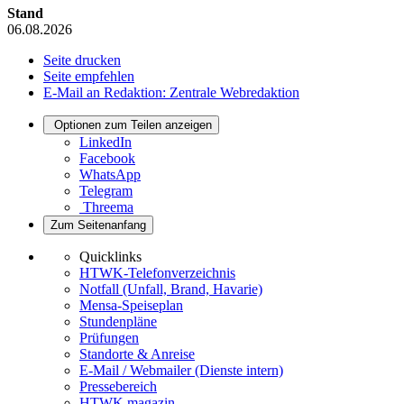
Stand
06.08.2026
Seite drucken
Seite empfehlen
E-Mail an Redaktion: Zentrale Webredaktion
Optionen zum Teilen anzeigen
LinkedIn
Facebook
WhatsApp
Telegram
Threema
Zum Seitenanfang
Quicklinks
HTWK-Telefonverzeichnis
Notfall (Unfall, Brand, Havarie)
Mensa-Speiseplan
Stundenpläne
Prüfungen
Standorte & Anreise
E-Mail / Webmailer (Dienste intern)
Pressebereich
HTWK.magazin