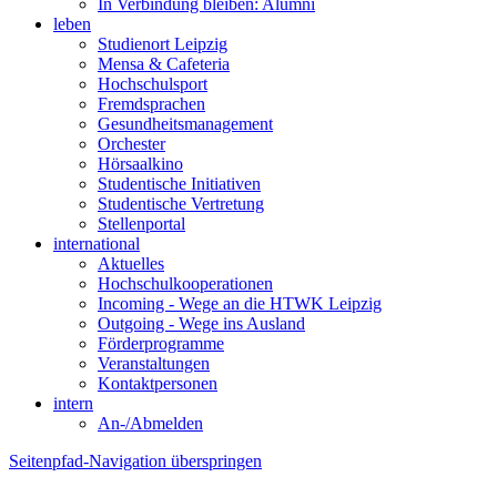
In Verbindung bleiben: Alumni
leben
Studienort Leipzig
Mensa & Cafeteria
Hochschulsport
Fremdsprachen
Gesundheitsmanagement
Orchester
Hörsaalkino
Studentische Initiativen
Studentische Vertretung
Stellenportal
international
Aktuelles
Hochschulkooperationen
Incoming - Wege an die HTWK Leipzig
Outgoing - Wege ins Ausland
Förderprogramme
Veranstaltungen
Kontaktpersonen
intern
An-/Abmelden
Seitenpfad-Navigation überspringen