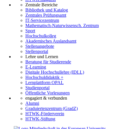
Zentrale Bereiche
Bibliothek und Katalog
Zentrales Prüfungsamt
IT-Servicezentrum
Mathematisch-Naturwissensch. Zentrum
Sport
Hochschulkolleg
Akademisches Auslandsamt
Stellenangebote
Stellenportal
Lehre und Lernen
Beratung für Studierende
E-Learning
Digitale Hochschullehre (IDLL)
Hochschuldidaktik +
Lernplattform OPAL
Studienportal
Öffentliche Vorlesungen
engagiert & verbunden
Alumni
Graduiertenzentrum (GradZ)
HTWK-Förderverein
HTWK-Stiftung