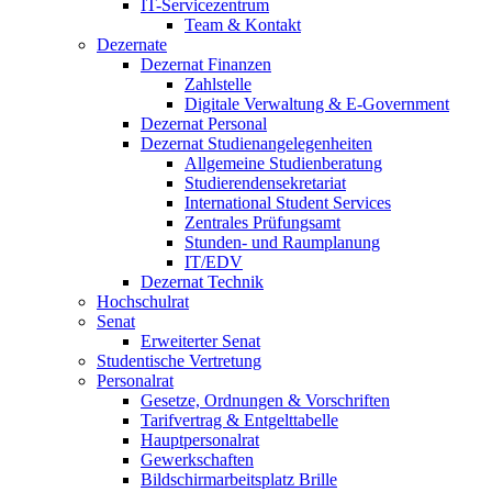
IT-Servicezentrum
Team & Kontakt
Dezernate
Dezernat Finanzen
Zahlstelle
Digitale Verwaltung & E-Government
Dezernat Personal
Dezernat Studienangelegenheiten
Allgemeine Studienberatung
Studierendensekretariat
International Student Services
Zentrales Prüfungsamt
Stunden- und Raumplanung
IT/EDV
Dezernat Technik
Hochschulrat
Senat
Erweiterter Senat
Studentische Vertretung
Personalrat
Gesetze, Ordnungen & Vorschriften
Tarifvertrag & Entgelttabelle
Hauptpersonalrat
Gewerkschaften
Bildschirmarbeitsplatz Brille