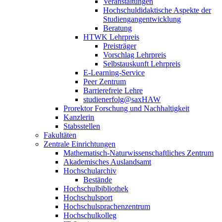
Veranstaltungen
Hochschuldidaktische Aspekte der
Studiengangentwicklung
Beratung
HTWK Lehrpreis
Preisträger
Vorschlag Lehrpreis
Selbstauskunft Lehrpreis
E-Learning-Service
Peer Zentrum
Barrierefreie Lehre
studienerfolg@saxHAW
Prorektor Forschung und Nachhaltigkeit
Kanzlerin
Stabsstellen
Fakultäten
Zentrale Einrichtungen
Mathematisch-Naturwissenschaftliches Zentrum
Akademisches Auslandsamt
Hochschularchiv
Bestände
Hochschulbibliothek
Hochschulsport
Hochschulsprachenzentrum
Hochschulkolleg