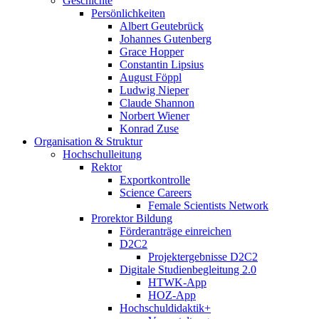
Geschichte
Persönlichkeiten
Albert Geutebrück
Johannes Gutenberg
Grace Hopper
Constantin Lipsius
August Föppl
Ludwig Nieper
Claude Shannon
Norbert Wiener
Konrad Zuse
Organisation & Struktur
Hochschulleitung
Rektor
Exportkontrolle
Science Careers
Female Scientists Network
Prorektor Bildung
Förderanträge einreichen
D2C2
Projektergebnisse D2C2
Digitale Studienbegleitung 2.0
HTWK-App
HOZ-App
Hochschuldidaktik+