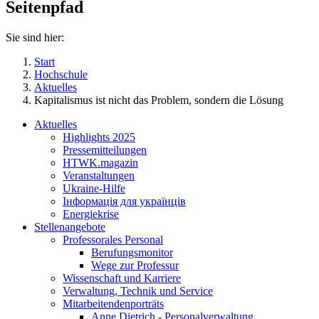
Seitenpfad
Sie sind hier:
Start
Hochschule
Aktuelles
Kapitalismus ist nicht das Problem, sondern die Lösung
Aktuelles
Highlights 2025
Pressemitteilungen
HTWK.magazin
Veranstaltungen
Ukraine-Hilfe
Інформація для українців
Energiekrise
Stellenangebote
Professorales Personal
Berufungsmonitor
Wege zur Professur
Wissenschaft und Karriere
Verwaltung, Technik und Service
Mitarbeitendenporträts
Anne Dietrich - Personalverwaltung