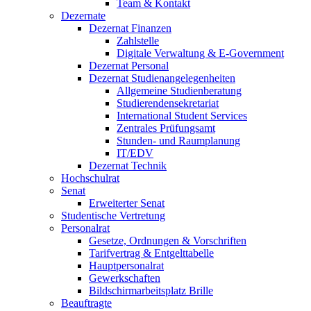
Team & Kontakt
Dezernate
Dezernat Finanzen
Zahlstelle
Digitale Verwaltung & E-Government
Dezernat Personal
Dezernat Studienangelegenheiten
Allgemeine Studienberatung
Studierendensekretariat
International Student Services
Zentrales Prüfungsamt
Stunden- und Raumplanung
IT/EDV
Dezernat Technik
Hochschulrat
Senat
Erweiterter Senat
Studentische Vertretung
Personalrat
Gesetze, Ordnungen & Vorschriften
Tarifvertrag & Entgelttabelle
Hauptpersonalrat
Gewerkschaften
Bildschirmarbeitsplatz Brille
Beauftragte