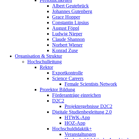
Persönlichkeiten
Albert Geutebrück
Johannes Gutenberg
Grace Hopper
Constantin Lipsius
August Föppl
Ludwig Nieper
Claude Shannon
Norbert Wiener
Konrad Zuse
Organisation & Struktur
Hochschulleitung
Rektor
Exportkontrolle
Science Careers
Female Scientists Network
Prorektor Bildung
Förderanträge einreichen
D2C2
Projektergebnisse D2C2
Digitale Studienbegleitung 2.0
HTWK-App
HOZ-App
Hochschuldidaktik+
Veranstaltungen