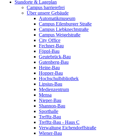
Standorte & Lageplan
Campus barrierefrei
Über unsere Gebäude
Automatikmuseum
Campus Eilenburger Straße
Campus Liebknechtstraße
Campus Weigelstraße
City Office
Fechner-Bau
Föppl-Bau
Geutebrück-Bau
Gutenberg-Bau
Heine-Bau
Hopper-Bau
Hochschulbibliothek
Lipsius-Bau
Medienzentrum
Mensa
Nieper-Bau
Shannon-Bau
Sporthalle
Trefftz-Bau
Trefftz-Bau - Haus C
Verwaltung Eichendorffstraße
Wiener-Bau