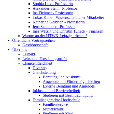
Sophia Lux - Professorin
Alexander Stahr - Professor
Ina Fichtner - Professorin
Lukas Kube - Wissenschaftlicher Mitarbeiter
Katharina Gelbrich - Professorin
Jens Schneider - Professor
Ines Wetzig und Christin Tunack - Finanzen
Warum an der HTWK Leipzig arbeiten?
Öffentliche Vortragsreihen
Gasthörerschaft
Über uns
Leitbild
Lehr- und Forschungsprofil
Chancengleichheit
Diversity
Gleichstellung
Beratung und Auskunft
Angebote und Fördermöglichkeiten
Externe Beratung und Angebote
Inklusion und Barrierefreiheit
Studieren mit Beeinträchtigung
Familiengerechte Hochschule
Familienservice
Mutterschutz
Studieren mit Kind