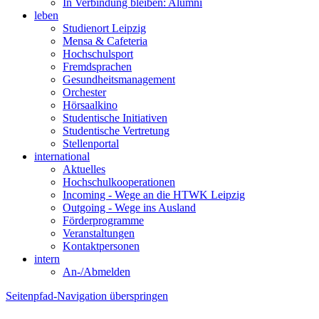
In Verbindung bleiben: Alumni
leben
Studienort Leipzig
Mensa & Cafeteria
Hochschulsport
Fremdsprachen
Gesundheitsmanagement
Orchester
Hörsaalkino
Studentische Initiativen
Studentische Vertretung
Stellenportal
international
Aktuelles
Hochschulkooperationen
Incoming - Wege an die HTWK Leipzig
Outgoing - Wege ins Ausland
Förderprogramme
Veranstaltungen
Kontaktpersonen
intern
An-/Abmelden
Seitenpfad-Navigation überspringen