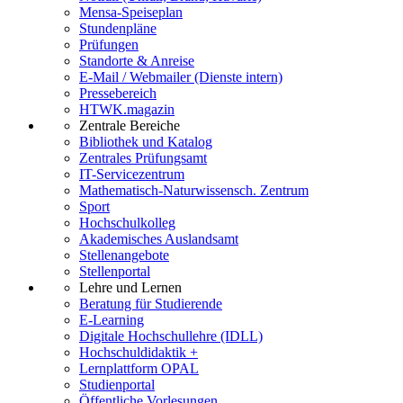
Mensa-Speiseplan
Stundenpläne
Prüfungen
Standorte & Anreise
E-Mail / Webmailer (Dienste intern)
Pressebereich
HTWK.magazin
Zentrale Bereiche
Bibliothek und Katalog
Zentrales Prüfungsamt
IT-Servicezentrum
Mathematisch-Naturwissensch. Zentrum
Sport
Hochschulkolleg
Akademisches Auslandsamt
Stellenangebote
Stellenportal
Lehre und Lernen
Beratung für Studierende
E-Learning
Digitale Hochschullehre (IDLL)
Hochschuldidaktik +
Lernplattform OPAL
Studienportal
Öffentliche Vorlesungen