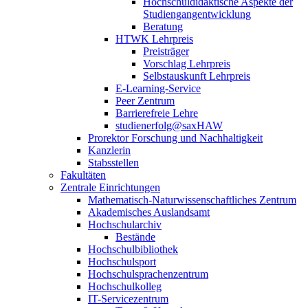
Hochschuldidaktische Aspekte der
Studiengangentwicklung
Beratung
HTWK Lehrpreis
Preisträger
Vorschlag Lehrpreis
Selbstauskunft Lehrpreis
E-Learning-Service
Peer Zentrum
Barrierefreie Lehre
studienerfolg@saxHAW
Prorektor Forschung und Nachhaltigkeit
Kanzlerin
Stabsstellen
Fakultäten
Zentrale Einrichtungen
Mathematisch-Naturwissenschaftliches Zentrum
Akademisches Auslandsamt
Hochschularchiv
Bestände
Hochschulbibliothek
Hochschulsport
Hochschulsprachenzentrum
Hochschulkolleg
IT-Servicezentrum