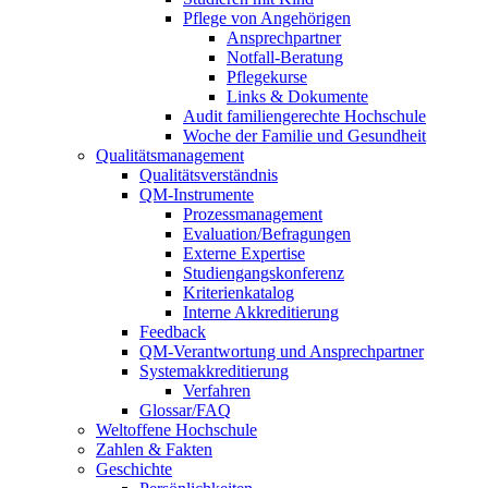
Pflege von Angehörigen
Ansprechpartner
Notfall-Beratung
Pflegekurse
Links & Dokumente
Audit familiengerechte Hochschule
Woche der Familie und Gesundheit
Qualitätsmanagement
Qualitätsverständnis
QM-Instrumente
Prozessmanagement
Evaluation/Befragungen
Externe Expertise
Studiengangskonferenz
Kriterienkatalog
Interne Akkreditierung
Feedback
QM-Verantwortung und Ansprechpartner
Systemakkreditierung
Verfahren
Glossar/FAQ
Weltoffene Hochschule
Zahlen & Fakten
Geschichte