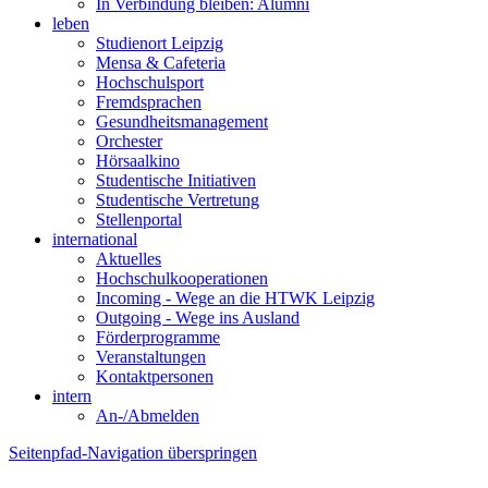
In Verbindung bleiben: Alumni
leben
Studienort Leipzig
Mensa & Cafeteria
Hochschulsport
Fremdsprachen
Gesundheitsmanagement
Orchester
Hörsaalkino
Studentische Initiativen
Studentische Vertretung
Stellenportal
international
Aktuelles
Hochschulkooperationen
Incoming - Wege an die HTWK Leipzig
Outgoing - Wege ins Ausland
Förderprogramme
Veranstaltungen
Kontaktpersonen
intern
An-/Abmelden
Seitenpfad-Navigation überspringen