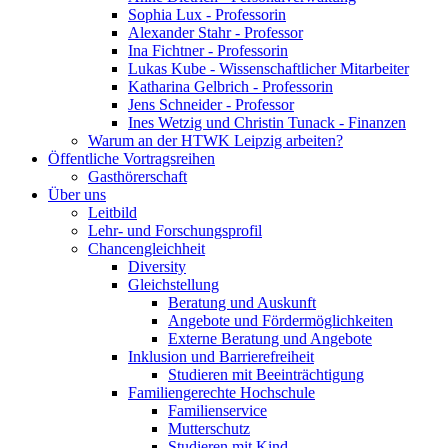
Sophia Lux - Professorin
Alexander Stahr - Professor
Ina Fichtner - Professorin
Lukas Kube - Wissenschaftlicher Mitarbeiter
Katharina Gelbrich - Professorin
Jens Schneider - Professor
Ines Wetzig und Christin Tunack - Finanzen
Warum an der HTWK Leipzig arbeiten?
Öffentliche Vortragsreihen
Gasthörerschaft
Über uns
Leitbild
Lehr- und Forschungsprofil
Chancengleichheit
Diversity
Gleichstellung
Beratung und Auskunft
Angebote und Fördermöglichkeiten
Externe Beratung und Angebote
Inklusion und Barrierefreiheit
Studieren mit Beeinträchtigung
Familiengerechte Hochschule
Familienservice
Mutterschutz
Studieren mit Kind