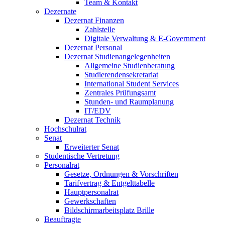
Team & Kontakt
Dezernate
Dezernat Finanzen
Zahlstelle
Digitale Verwaltung & E-Government
Dezernat Personal
Dezernat Studienangelegenheiten
Allgemeine Studienberatung
Studierendensekretariat
International Student Services
Zentrales Prüfungsamt
Stunden- und Raumplanung
IT/EDV
Dezernat Technik
Hochschulrat
Senat
Erweiterter Senat
Studentische Vertretung
Personalrat
Gesetze, Ordnungen & Vorschriften
Tarifvertrag & Entgelttabelle
Hauptpersonalrat
Gewerkschaften
Bildschirmarbeitsplatz Brille
Beauftragte