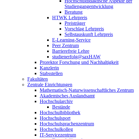
Hochschuldidaktische Aspekte der
Studiengangentwicklung
Beratung
HTWK Lehrpreis
Preisträger
Vorschlag Lehrpreis
Selbstauskunft Lehrpreis
E-Learning-Service
Peer Zentrum
Barrierefreie Lehre
studienerfolg@saxHAW
Prorektor Forschung und Nachhaltigkeit
Kanzlerin
Stabsstellen
Fakultäten
Zentrale Einrichtungen
Mathematisch-Naturwissenschaftliches Zentrum
Akademisches Auslandsamt
Hochschularchiv
Bestände
Hochschulbibliothek
Hochschulsport
Hochschulsprachenzentrum
Hochschulkolleg
IT-Servicezentrum