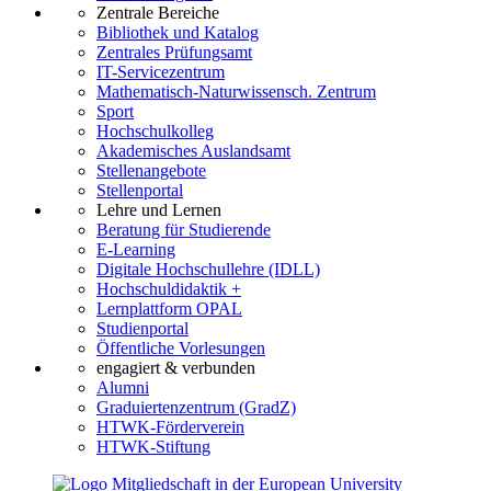
Zentrale Bereiche
Bibliothek und Katalog
Zentrales Prüfungsamt
IT-Servicezentrum
Mathematisch-Naturwissensch. Zentrum
Sport
Hochschulkolleg
Akademisches Auslandsamt
Stellenangebote
Stellenportal
Lehre und Lernen
Beratung für Studierende
E-Learning
Digitale Hochschullehre (IDLL)
Hochschuldidaktik +
Lernplattform OPAL
Studienportal
Öffentliche Vorlesungen
engagiert & verbunden
Alumni
Graduiertenzentrum (GradZ)
HTWK-Förderverein
HTWK-Stiftung