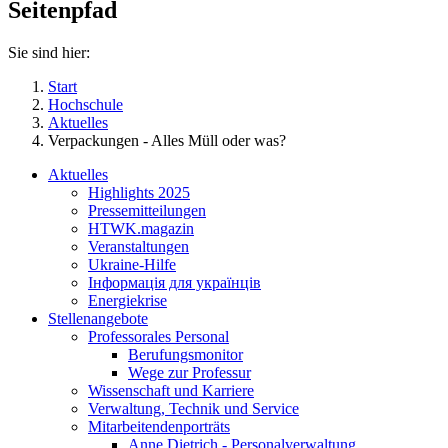
Seitenpfad
Sie sind hier:
Start
Hochschule
Aktuelles
Verpackungen - Alles Müll oder was?
Aktuelles
Highlights 2025
Pressemitteilungen
HTWK.magazin
Veranstaltungen
Ukraine-Hilfe
Інформація для українців
Energiekrise
Stellenangebote
Professorales Personal
Berufungsmonitor
Wege zur Professur
Wissenschaft und Karriere
Verwaltung, Technik und Service
Mitarbeitendenporträts
Anne Dietrich - Personalverwaltung