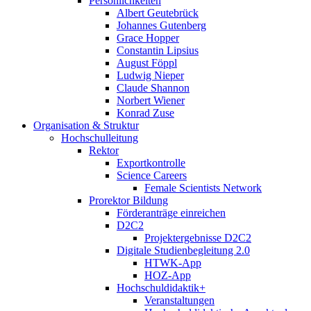
Persönlichkeiten
Albert Geutebrück
Johannes Gutenberg
Grace Hopper
Constantin Lipsius
August Föppl
Ludwig Nieper
Claude Shannon
Norbert Wiener
Konrad Zuse
Organisation & Struktur
Hochschulleitung
Rektor
Exportkontrolle
Science Careers
Female Scientists Network
Prorektor Bildung
Förderanträge einreichen
D2C2
Projektergebnisse D2C2
Digitale Studienbegleitung 2.0
HTWK-App
HOZ-App
Hochschuldidaktik+
Veranstaltungen