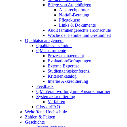
Pflege von Angehörigen
Ansprechpartner
Notfall-Beratung
Pflegekurse
Links & Dokumente
Audit familiengerechte Hochschule
Woche der Familie und Gesundheit
Qualitätsmanagement
Qualitätsverständnis
QM-Instrumente
Prozessmanagement
Evaluation/Befragungen
Externe Expertise
Studiengangskonferenz
Kriterienkatalog
Interne Akkreditierung
Feedback
QM-Verantwortung und Ansprechpartner
Systemakkreditierung
Verfahren
Glossar/FAQ
Weltoffene Hochschule
Zahlen & Fakten
Geschichte