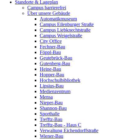
Standorte & Lageplan
Campus barrierefrei
Über unsere Gebäude
Automatikmuseum
Campus Eilenburger Straße
Campus Liebknechtstraße
Campus Weigelstraße
City Office
Fechner-Bau
Föppl-Bau
Geutebrück-Bau
Gutenberg-Bau
Heine-Bau
Hopper-Bau
Hochschulbibliothek
Lipsius-Bau
Medienzentrum
Mensa
Nieper-Bau
Shannon-Bau
Sporthalle
Trefftz-Bau
Trefftz-Bau - Haus C
Verwaltung Eichendorffstraße
Wiener-Bau