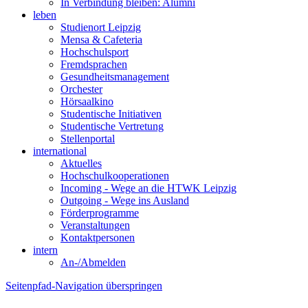
In Verbindung bleiben: Alumni
leben
Studienort Leipzig
Mensa & Cafeteria
Hochschulsport
Fremdsprachen
Gesundheitsmanagement
Orchester
Hörsaalkino
Studentische Initiativen
Studentische Vertretung
Stellenportal
international
Aktuelles
Hochschulkooperationen
Incoming - Wege an die HTWK Leipzig
Outgoing - Wege ins Ausland
Förderprogramme
Veranstaltungen
Kontaktpersonen
intern
An-/Abmelden
Seitenpfad-Navigation überspringen