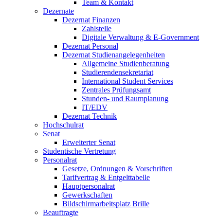
Team & Kontakt
Dezernate
Dezernat Finanzen
Zahlstelle
Digitale Verwaltung & E-Government
Dezernat Personal
Dezernat Studienangelegenheiten
Allgemeine Studienberatung
Studierendensekretariat
International Student Services
Zentrales Prüfungsamt
Stunden- und Raumplanung
IT/EDV
Dezernat Technik
Hochschulrat
Senat
Erweiterter Senat
Studentische Vertretung
Personalrat
Gesetze, Ordnungen & Vorschriften
Tarifvertrag & Entgelttabelle
Hauptpersonalrat
Gewerkschaften
Bildschirmarbeitsplatz Brille
Beauftragte