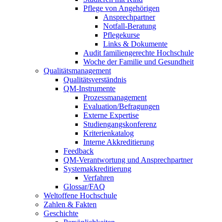
Pflege von Angehörigen
Ansprechpartner
Notfall-Beratung
Pflegekurse
Links & Dokumente
Audit familiengerechte Hochschule
Woche der Familie und Gesundheit
Qualitätsmanagement
Qualitätsverständnis
QM-Instrumente
Prozessmanagement
Evaluation/Befragungen
Externe Expertise
Studiengangskonferenz
Kriterienkatalog
Interne Akkreditierung
Feedback
QM-Verantwortung und Ansprechpartner
Systemakkreditierung
Verfahren
Glossar/FAQ
Weltoffene Hochschule
Zahlen & Fakten
Geschichte