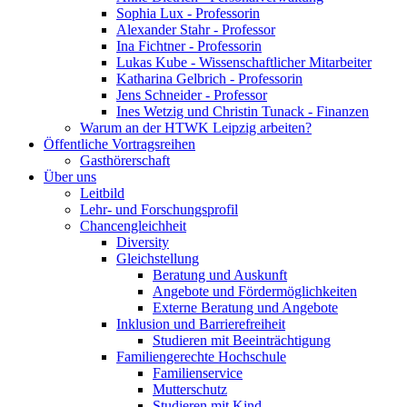
Sophia Lux - Professorin
Alexander Stahr - Professor
Ina Fichtner - Professorin
Lukas Kube - Wissenschaftlicher Mitarbeiter
Katharina Gelbrich - Professorin
Jens Schneider - Professor
Ines Wetzig und Christin Tunack - Finanzen
Warum an der HTWK Leipzig arbeiten?
Öffentliche Vortragsreihen
Gasthörerschaft
Über uns
Leitbild
Lehr- und Forschungsprofil
Chancengleichheit
Diversity
Gleichstellung
Beratung und Auskunft
Angebote und Fördermöglichkeiten
Externe Beratung und Angebote
Inklusion und Barrierefreiheit
Studieren mit Beeinträchtigung
Familiengerechte Hochschule
Familienservice
Mutterschutz
Studieren mit Kind