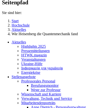
Seitenpfad
Sie sind hier:
Start
Hochschule
Aktuelles
Wie Heisenberg die Quantenmechanik fand
Aktuelles
Highlights 2025
Pressemitteilungen
HTWK.magazin
Veranstaltungen
Ukraine-Hilfe
Інформація для українців
Energiekrise
Stellenangebote
Professorales Personal
Berufungsmonitor
Wege zur Professur
Wissenschaft und Karriere
Verwaltung, Technik und Service
Mitarbeitendenporträts
Anne Dietrich - Personalverwaltung