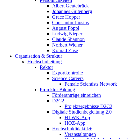
Persönlichkeiten
Albert Geutebrück
Johannes Gutenberg
Grace Hopper
Constantin Lipsius
August Föppl
Ludwig Nieper
Claude Shannon
Norbert Wiener
Konrad Zuse
Organisation & Struktur
Hochschulleitung
Rektor
Exportkontrolle
Science Careers
Female Scientists Network
Prorektor Bildung
Förderanträge einreichen
D2C2
Projektergebnisse D2C2
Digitale Studienbegleitung 2.0
HTWK-App
HOZ-App
Hochschuldidaktik+
Veranstaltungen