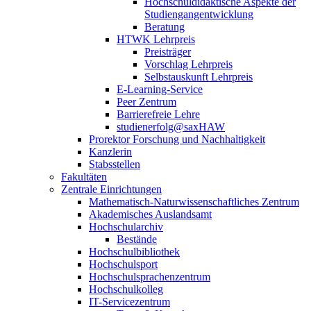
Hochschuldidaktische Aspekte der
Studiengangentwicklung
Beratung
HTWK Lehrpreis
Preisträger
Vorschlag Lehrpreis
Selbstauskunft Lehrpreis
E-Learning-Service
Peer Zentrum
Barrierefreie Lehre
studienerfolg@saxHAW
Prorektor Forschung und Nachhaltigkeit
Kanzlerin
Stabsstellen
Fakultäten
Zentrale Einrichtungen
Mathematisch-Naturwissenschaftliches Zentrum
Akademisches Auslandsamt
Hochschularchiv
Bestände
Hochschulbibliothek
Hochschulsport
Hochschulsprachenzentrum
Hochschulkolleg
IT-Servicezentrum