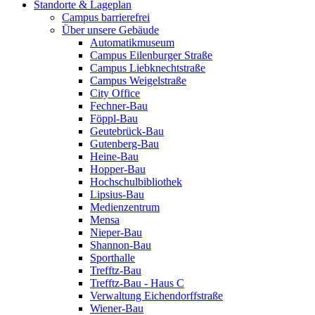
Standorte & Lageplan
Campus barrierefrei
Über unsere Gebäude
Automatikmuseum
Campus Eilenburger Straße
Campus Liebknechtstraße
Campus Weigelstraße
City Office
Fechner-Bau
Föppl-Bau
Geutebrück-Bau
Gutenberg-Bau
Heine-Bau
Hopper-Bau
Hochschulbibliothek
Lipsius-Bau
Medienzentrum
Mensa
Nieper-Bau
Shannon-Bau
Sporthalle
Trefftz-Bau
Trefftz-Bau - Haus C
Verwaltung Eichendorffstraße
Wiener-Bau