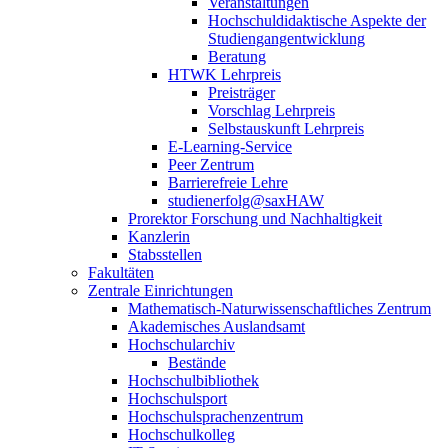
Veranstaltungen
Hochschuldidaktische Aspekte der
Studiengangentwicklung
Beratung
HTWK Lehrpreis
Preisträger
Vorschlag Lehrpreis
Selbstauskunft Lehrpreis
E-Learning-Service
Peer Zentrum
Barrierefreie Lehre
studienerfolg@saxHAW
Prorektor Forschung und Nachhaltigkeit
Kanzlerin
Stabsstellen
Fakultäten
Zentrale Einrichtungen
Mathematisch-Naturwissenschaftliches Zentrum
Akademisches Auslandsamt
Hochschularchiv
Bestände
Hochschulbibliothek
Hochschulsport
Hochschulsprachenzentrum
Hochschulkolleg