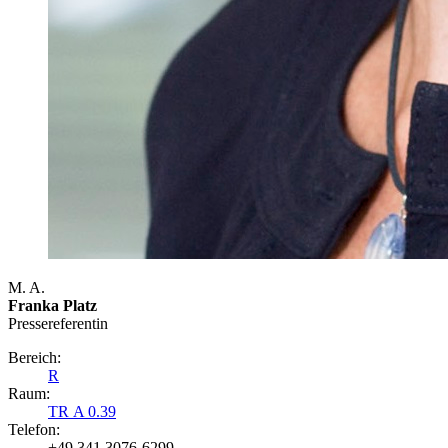
M. A.
Franka Platz
Presse­referentin
Bereich:
R
Raum:
TR A 0.39
Telefon:
+49 341 3076-6299