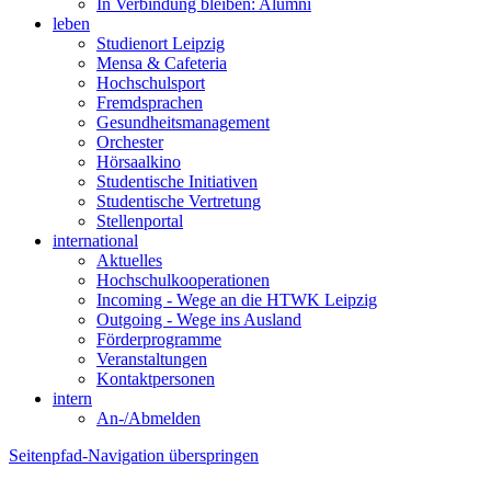
In Verbindung bleiben: Alumni
leben
Studienort Leipzig
Mensa & Cafeteria
Hochschulsport
Fremdsprachen
Gesundheitsmanagement
Orchester
Hörsaalkino
Studentische Initiativen
Studentische Vertretung
Stellenportal
international
Aktuelles
Hochschulkooperationen
Incoming - Wege an die HTWK Leipzig
Outgoing - Wege ins Ausland
Förderprogramme
Veranstaltungen
Kontaktpersonen
intern
An-/Abmelden
Seitenpfad-Navigation überspringen