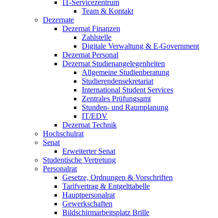
IT-Servicezentrum
Team & Kontakt
Dezernate
Dezernat Finanzen
Zahlstelle
Digitale Verwaltung & E-Government
Dezernat Personal
Dezernat Studienangelegenheiten
Allgemeine Studienberatung
Studierendensekretariat
International Student Services
Zentrales Prüfungsamt
Stunden- und Raumplanung
IT/EDV
Dezernat Technik
Hochschulrat
Senat
Erweiterter Senat
Studentische Vertretung
Personalrat
Gesetze, Ordnungen & Vorschriften
Tarifvertrag & Entgelttabelle
Hauptpersonalrat
Gewerkschaften
Bildschirmarbeitsplatz Brille