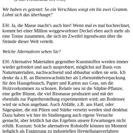
Wir haben es getestet: So ein Verschluss wiegt ein bis zwei Gramm.
Lohnt sich das überhaupt?
EH: Ja, die Masse macht’s auch hier! Wenn mal es mal hochrechnet,
kommt bei einer Million weggeworfener Deckel eben auch mehr als
eine Tonne zusammen, die sich im Zweifel irgendwann über die
Strände dieser Welt verteilt.
Welche Alternativen sehen Sie?
EH: Alternative Materialien gegenüber Kunststoffen werden immer
wieder gefordert und auch ausprobiert, möglichst auf Basis von
Naturmaterialien, nachwachsend und abbaubar sollen sie sein. Ich
denke da z.B. an Bienenwachstücher als Lebensmittelverpackung
für den Hausgebrauch, Papier und Karton aus Gras, um die
Holzvorkommen zu schonen. Relativ neu ist die Silphie-Pflanze,
eine gelbe Blume, die viel Biomasse produziert und mit der
ebenfalls zur Papierherstellung experimentiert wird; am Bodensee
wird sie schon angebaut. Auch Abfälle, z.B. aus Hanf, oder
Sägespäne, die mit Pilzen und Stärke versetzt werden sind denkbar.
Dazu haben wir hier im Studiengang auch eigene Versuche
gemacht, aber letztlich hat das Ergebnis unsere Erwartungen nicht
erfüllt. Kurzum: Solche alternativen Rohstoffe können im Moment
lediglich als Ergänzung zu industriellen Herstellungsverfahren