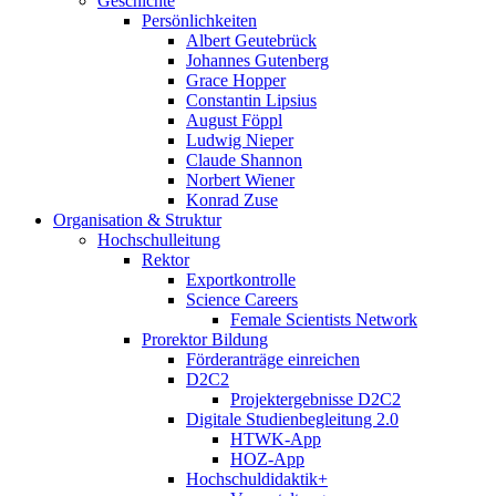
Geschichte
Persönlichkeiten
Albert Geutebrück
Johannes Gutenberg
Grace Hopper
Constantin Lipsius
August Föppl
Ludwig Nieper
Claude Shannon
Norbert Wiener
Konrad Zuse
Organisation & Struktur
Hochschulleitung
Rektor
Exportkontrolle
Science Careers
Female Scientists Network
Prorektor Bildung
Förderanträge einreichen
D2C2
Projektergebnisse D2C2
Digitale Studienbegleitung 2.0
HTWK-App
HOZ-App
Hochschuldidaktik+