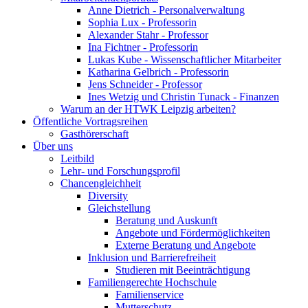
Anne Dietrich - Personalverwaltung
Sophia Lux - Professorin
Alexander Stahr - Professor
Ina Fichtner - Professorin
Lukas Kube - Wissenschaftlicher Mitarbeiter
Katharina Gelbrich - Professorin
Jens Schneider - Professor
Ines Wetzig und Christin Tunack - Finanzen
Warum an der HTWK Leipzig arbeiten?
Öffentliche Vortragsreihen
Gasthörerschaft
Über uns
Leitbild
Lehr- und Forschungsprofil
Chancengleichheit
Diversity
Gleichstellung
Beratung und Auskunft
Angebote und Fördermöglichkeiten
Externe Beratung und Angebote
Inklusion und Barrierefreiheit
Studieren mit Beeinträchtigung
Familiengerechte Hochschule
Familienservice
Mutterschutz