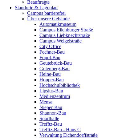
Beauftragte
Standorte & Lageplan
Campus barrierefrei
Über unsere Gebäude
Automatikmuseum
Campus Eilenburger Straße
Campus Liebknechtstraße
Campus Weigelstraße
City Office
Fechner-Bau
Föppl-Bau
Geutebrück-Bau
Gutenberg-Bau
Heine-Bau
Hopper-Bau
Hochschulbibliothek
Lipsius-Bau
Medienzentrum
Mensa
Nieper-Bau
Shannon-Bau
Sporthalle
Trefftz-Bau
Trefftz-Bau - Haus C
Verwaltung Eichendorffstraße