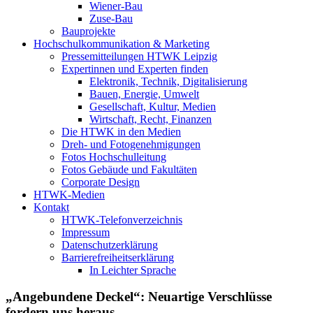
Wiener-Bau
Zuse-Bau
Bauprojekte
Hochschulkommunikation & Marketing
Pressemitteilungen HTWK Leipzig
Expertinnen und Experten finden
Elektronik, Technik, Digitalisierung
Bauen, Energie, Umwelt
Gesellschaft, Kultur, Medien
Wirtschaft, Recht, Finanzen
Die HTWK in den Medien
Dreh- und Fotogenehmigungen
Fotos Hochschulleitung
Fotos Gebäude und Fakultäten
Corporate Design
HTWK-Medien
Kontakt
HTWK-Telefonverzeichnis
Impressum
Datenschutzerklärung
Barrierefreiheitserklärung
In Leichter Sprache
„Angebundene Deckel“: Neuartige Verschlüsse
fordern uns heraus