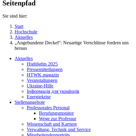
Seitenpfad
Sie sind hier:
Start
Hochschule
Aktuelles
„Angebundene Deckel“: Neuartige Verschlüsse fordern uns
heraus
Aktuelles
Highlights 2025
Pressemitteilungen
HTWK.magazin
Veranstaltungen
Ukraine-Hilfe
Інформація для українців
Energiekrise
Stellenangebote
Professorales Personal
Berufungsmonitor
Wege zur Professur
Wissenschaft und Karriere
Verwaltung, Technik und Service
Mitarbeitendenporträts