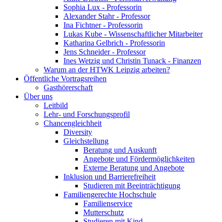
Sophia Lux - Professorin
Alexander Stahr - Professor
Ina Fichtner - Professorin
Lukas Kube - Wissenschaftlicher Mitarbeiter
Katharina Gelbrich - Professorin
Jens Schneider - Professor
Ines Wetzig und Christin Tunack - Finanzen
Warum an der HTWK Leipzig arbeiten?
Öffentliche Vortragsreihen
Gasthörerschaft
Über uns
Leitbild
Lehr- und Forschungsprofil
Chancengleichheit
Diversity
Gleichstellung
Beratung und Auskunft
Angebote und Fördermöglichkeiten
Externe Beratung und Angebote
Inklusion und Barrierefreiheit
Studieren mit Beeinträchtigung
Familiengerechte Hochschule
Familienservice
Mutterschutz
Studieren mit Kind