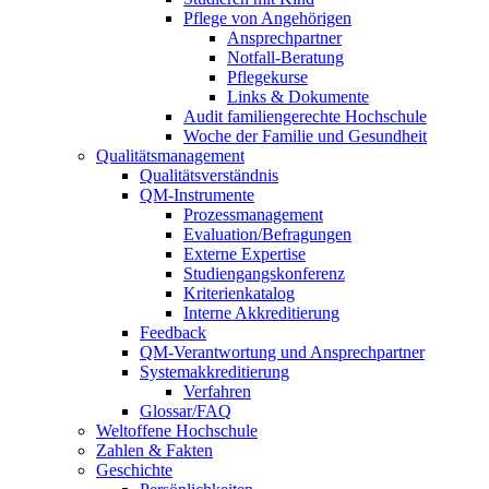
Pflege von Angehörigen
Ansprechpartner
Notfall-Beratung
Pflegekurse
Links & Dokumente
Audit familiengerechte Hochschule
Woche der Familie und Gesundheit
Qualitätsmanagement
Qualitätsverständnis
QM-Instrumente
Prozessmanagement
Evaluation/Befragungen
Externe Expertise
Studiengangskonferenz
Kriterienkatalog
Interne Akkreditierung
Feedback
QM-Verantwortung und Ansprechpartner
Systemakkreditierung
Verfahren
Glossar/FAQ
Weltoffene Hochschule
Zahlen & Fakten
Geschichte