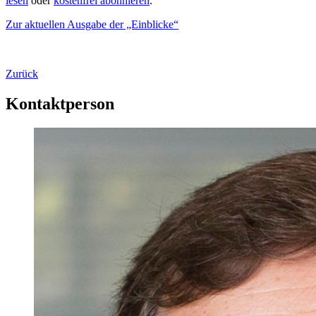
lesen
oder
kostenfrei abonnieren
.
Zur aktuellen Ausgabe der „Einblicke“
Zurück
Kontaktperson