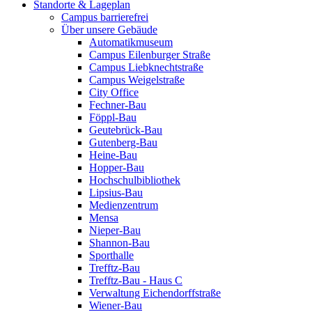
Standorte & Lageplan
Campus barrierefrei
Über unsere Gebäude
Automatikmuseum
Campus Eilenburger Straße
Campus Liebknechtstraße
Campus Weigelstraße
City Office
Fechner-Bau
Föppl-Bau
Geutebrück-Bau
Gutenberg-Bau
Heine-Bau
Hopper-Bau
Hochschulbibliothek
Lipsius-Bau
Medienzentrum
Mensa
Nieper-Bau
Shannon-Bau
Sporthalle
Trefftz-Bau
Trefftz-Bau - Haus C
Verwaltung Eichendorffstraße
Wiener-Bau