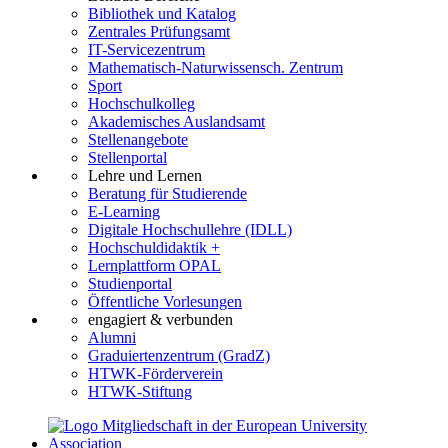
Bibliothek und Katalog
Zentrales Prüfungsamt
IT-Servicezentrum
Mathematisch-Naturwissensch. Zentrum
Sport
Hochschulkolleg
Akademisches Auslandsamt
Stellenangebote
Stellenportal
Lehre und Lernen
Beratung für Studierende
E-Learning
Digitale Hochschullehre (IDLL)
Hochschuldidaktik +
Lernplattform OPAL
Studienportal
Öffentliche Vorlesungen
engagiert & verbunden
Alumni
Graduiertenzentrum (GradZ)
HTWK-Förderverein
HTWK-Stiftung