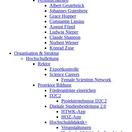
Persönlichkeiten
Albert Geutebrück
Johannes Gutenberg
Grace Hopper
Constantin Lipsius
August Föppl
Ludwig Nieper
Claude Shannon
Norbert Wiener
Konrad Zuse
Organisation & Struktur
Hochschulleitung
Rektor
Exportkontrolle
Science Careers
Female Scientists Network
Prorektor Bildung
Förderanträge einreichen
D2C2
Projektergebnisse D2C2
Digitale Studienbegleitung 2.0
HTWK-App
HOZ-App
Hochschuldidaktik+
Veranstaltungen