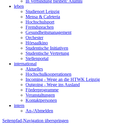
In Verbindung bleiben: Alumni
leben
Studienort Leipzig
Mensa & Cafeteria
Hochschulsport
Fremdsprachen
Gesundheitsmanagement
Orchester
Hörsaalkino
Studentische Initiativen
Studentische Vertretung
Stellenportal
international
Aktuelles
Hochschulkooperationen
Incoming - Wege an die HTWK Leipzig
Outgoing - Wege ins Ausland
Förderprogramme
Veranstaltungen
Kontaktpersonen
intern
An-/Abmelden
Seitenpfad-Navigation überspringen