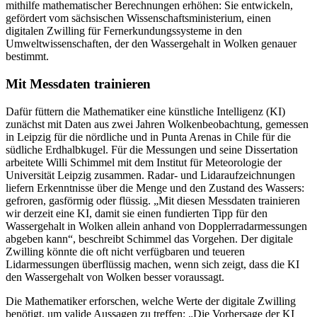
mithilfe mathematischer Berechnungen erhöhen: Sie entwickeln,
gefördert vom sächsischen Wissenschaftsministerium, einen
digitalen Zwilling für Fernerkundungssysteme in den
Umweltwissenschaften, der den Wassergehalt in Wolken genauer
bestimmt.
Mit Messdaten trainieren
Dafür füttern die Mathematiker eine künstliche Intelligenz (KI)
zunächst mit Daten aus zwei Jahren Wolkenbeobachtung, gemessen
in Leipzig für die nördliche und in Punta Arenas in Chile für die
südliche Erdhalbkugel. Für die Messungen und seine Dissertation
arbeitete Willi Schimmel mit dem Institut für Meteorologie der
Universität Leipzig zusammen. Radar- und Lidaraufzeichnungen
liefern Erkenntnisse über die Menge und den Zustand des Wassers:
gefroren, gasförmig oder flüssig. „Mit diesen Messdaten trainieren
wir derzeit eine KI, damit sie einen fundierten Tipp für den
Wassergehalt in Wolken allein anhand von Dopplerradarmessungen
abgeben kann“, beschreibt Schimmel das Vorgehen. Der digitale
Zwilling könnte die oft nicht verfügbaren und teueren
Lidarmessungen überflüssig machen, wenn sich zeigt, dass die KI
den Wassergehalt von Wolken besser voraussagt.
Die Mathematiker erforschen, welche Werte der digitale Zwilling
benötigt, um valide Aussagen zu treffen: „Die Vorhersage der KI