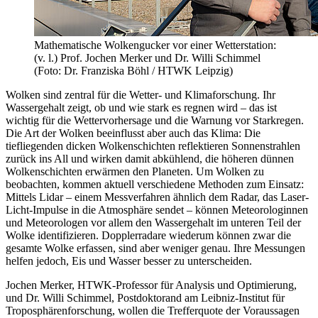
Mathematische Wolkengucker vor einer Wetterstation:
(v. l.) Prof. Jochen Merker und Dr. Willi Schimmel
(Foto: Dr. Franziska Böhl / HTWK Leipzig)
Wolken sind zentral für die Wetter- und Klimaforschung. Ihr
Wassergehalt zeigt, ob und wie stark es regnen wird – das ist
wichtig für die Wettervorhersage und die Warnung vor Starkregen.
Die Art der Wolken beeinflusst aber auch das Klima: Die
tiefliegenden dicken Wolkenschichten reflektieren Sonnenstrahlen
zurück ins All und wirken damit abkühlend, die höheren dünnen
Wolkenschichten erwärmen den Planeten. Um Wolken zu
beobachten, kommen aktuell verschiedene Methoden zum Einsatz:
Mittels Lidar – einem Messverfahren ähnlich dem Radar, das Laser-
Licht-Impulse in die Atmosphäre sendet – können Meteorologinnen
und Meteorologen vor allem den Wassergehalt im unteren Teil der
Wolke identifizieren. Dopplerradare wiederum können zwar die
gesamte Wolke erfassen, sind aber weniger genau. Ihre Messungen
helfen jedoch, Eis und Wasser besser zu unterscheiden.
Jochen Merker, HTWK-Professor für Analysis und Optimierung,
und Dr. Willi Schimmel, Postdoktorand am Leibniz-Institut für
Troposphärenforschung, wollen die Trefferquote der Voraussagen