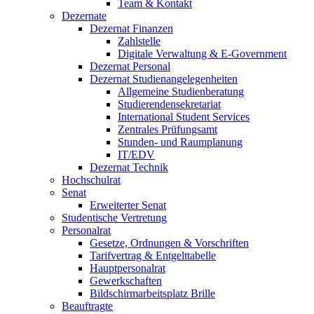
Team & Kontakt
Dezernate
Dezernat Finanzen
Zahlstelle
Digitale Verwaltung & E-Government
Dezernat Personal
Dezernat Studienangelegenheiten
Allgemeine Studienberatung
Studierendensekretariat
International Student Services
Zentrales Prüfungsamt
Stunden- und Raumplanung
IT/EDV
Dezernat Technik
Hochschulrat
Senat
Erweiterter Senat
Studentische Vertretung
Personalrat
Gesetze, Ordnungen & Vorschriften
Tarifvertrag & Entgelttabelle
Hauptpersonalrat
Gewerkschaften
Bildschirmarbeitsplatz Brille
Beauftragte