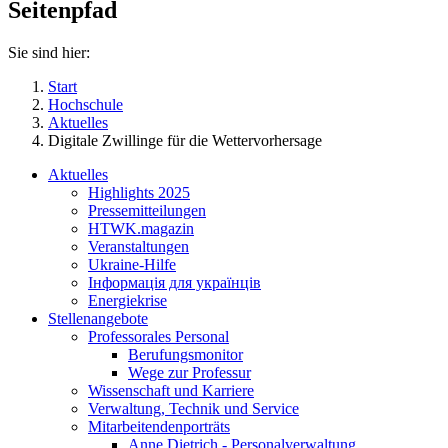
Seitenpfad
Sie sind hier:
Start
Hochschule
Aktuelles
Digitale Zwillinge für die Wettervorhersage
Aktuelles
Highlights 2025
Pressemitteilungen
HTWK.magazin
Veranstaltungen
Ukraine-Hilfe
Інформація для українців
Energiekrise
Stellenangebote
Professorales Personal
Berufungsmonitor
Wege zur Professur
Wissenschaft und Karriere
Verwaltung, Technik und Service
Mitarbeitendenporträts
Anne Dietrich - Personalverwaltung