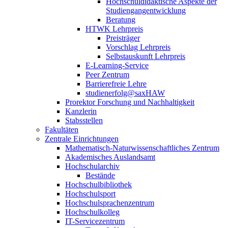
Hochschuldidaktische Aspekte der
Studiengangentwicklung
Beratung
HTWK Lehrpreis
Preisträger
Vorschlag Lehrpreis
Selbstauskunft Lehrpreis
E-Learning-Service
Peer Zentrum
Barrierefreie Lehre
studienerfolg@saxHAW
Prorektor Forschung und Nachhaltigkeit
Kanzlerin
Stabsstellen
Fakultäten
Zentrale Einrichtungen
Mathematisch-Naturwissenschaftliches Zentrum
Akademisches Auslandsamt
Hochschularchiv
Bestände
Hochschulbibliothek
Hochschulsport
Hochschulsprachenzentrum
Hochschulkolleg
IT-Servicezentrum