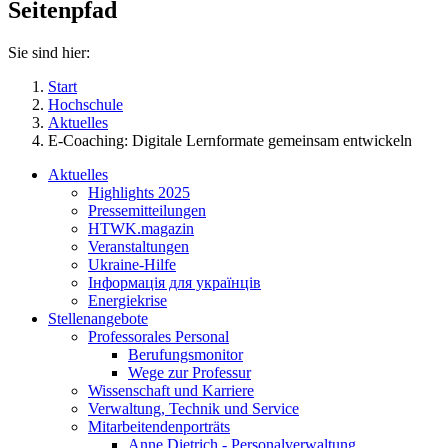
Seitenpfad
Sie sind hier:
Start
Hochschule
Aktuelles
E-Coaching: Digitale Lernformate gemeinsam entwickeln
Aktuelles
Highlights 2025
Pressemitteilungen
HTWK.magazin
Veranstaltungen
Ukraine-Hilfe
Інформація для українців
Energiekrise
Stellenangebote
Professorales Personal
Berufungsmonitor
Wege zur Professur
Wissenschaft und Karriere
Verwaltung, Technik und Service
Mitarbeitendenporträts
Anne Dietrich - Personalverwaltung