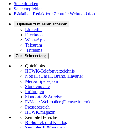
Seite drucken
Seite empfehlen
E-Mail an Redaktion: Zentrale Webredaktion
Optionen zum Teilen anzeigen
LinkedIn
Facebook
WhatsApp
Telegram
Threema
Zum Seitenanfang
Quicklinks
HTWK-Telefonverzeichnis
Notfall (Unfall, Brand, Havarie)
Mensa-Speiseplan
Stundenpläne
Prüfungen
Standorte & Anreise
E-Mail / Webmailer (Dienste intern)
Pressebereich
HTWK.magazin
Zentrale Bereiche
Bibliothek und Katalog
Zentrales Prüfungsamt