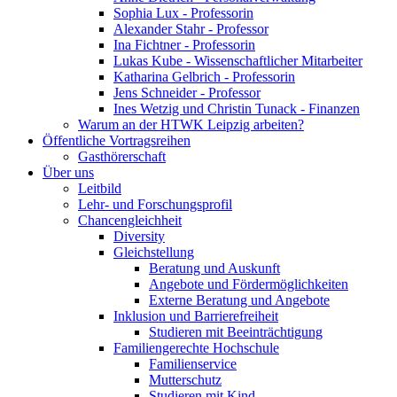
Sophia Lux - Professorin
Alexander Stahr - Professor
Ina Fichtner - Professorin
Lukas Kube - Wissenschaftlicher Mitarbeiter
Katharina Gelbrich - Professorin
Jens Schneider - Professor
Ines Wetzig und Christin Tunack - Finanzen
Warum an der HTWK Leipzig arbeiten?
Öffentliche Vortragsreihen
Gasthörerschaft
Über uns
Leitbild
Lehr- und Forschungsprofil
Chancengleichheit
Diversity
Gleichstellung
Beratung und Auskunft
Angebote und Fördermöglichkeiten
Externe Beratung und Angebote
Inklusion und Barrierefreiheit
Studieren mit Beeinträchtigung
Familiengerechte Hochschule
Familienservice
Mutterschutz
Studieren mit Kind