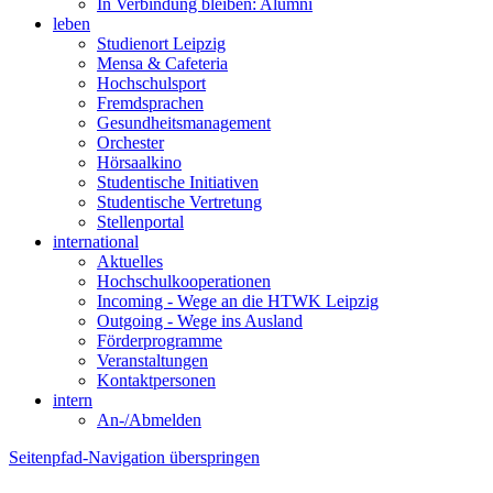
In Verbindung bleiben: Alumni
leben
Studienort Leipzig
Mensa & Cafeteria
Hochschulsport
Fremdsprachen
Gesundheitsmanagement
Orchester
Hörsaalkino
Studentische Initiativen
Studentische Vertretung
Stellenportal
international
Aktuelles
Hochschulkooperationen
Incoming - Wege an die HTWK Leipzig
Outgoing - Wege ins Ausland
Förderprogramme
Veranstaltungen
Kontaktpersonen
intern
An-/Abmelden
Seitenpfad-Navigation überspringen