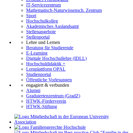
IT-Servicezentrum
Mathematisch-Naturwissensch. Zentrum
Sport
Hochschulkolleg
Akademisches Auslandsamt
Stellenangebote
Stellenportal
Lehre und Lernen
Beratung für Studierende
E-Learning
Digitale Hochschullehre (IDLL)
Hochschuldidaktik +
Lernplattform OPAL
Studienportal
Öffentliche Vorlesungen
engagiert & verbunden
Alumni
Graduiertenzentrum (GradZ)
HTWK-Förderverein
HTWK-Stiftung