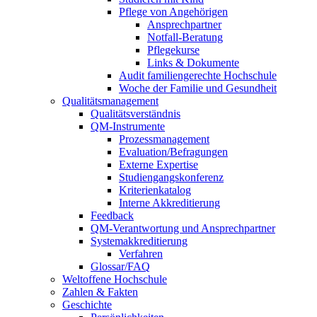
Pflege von Angehörigen
Ansprechpartner
Notfall-Beratung
Pflegekurse
Links & Dokumente
Audit familiengerechte Hochschule
Woche der Familie und Gesundheit
Qualitätsmanagement
Qualitätsverständnis
QM-Instrumente
Prozessmanagement
Evaluation/Befragungen
Externe Expertise
Studiengangskonferenz
Kriterienkatalog
Interne Akkreditierung
Feedback
QM-Verantwortung und Ansprechpartner
Systemakkreditierung
Verfahren
Glossar/FAQ
Weltoffene Hochschule
Zahlen & Fakten
Geschichte