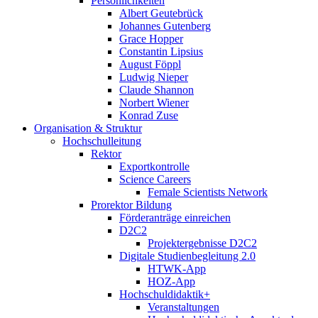
Persönlichkeiten
Albert Geutebrück
Johannes Gutenberg
Grace Hopper
Constantin Lipsius
August Föppl
Ludwig Nieper
Claude Shannon
Norbert Wiener
Konrad Zuse
Organisation & Struktur
Hochschulleitung
Rektor
Exportkontrolle
Science Careers
Female Scientists Network
Prorektor Bildung
Förderanträge einreichen
D2C2
Projektergebnisse D2C2
Digitale Studienbegleitung 2.0
HTWK-App
HOZ-App
Hochschuldidaktik+
Veranstaltungen