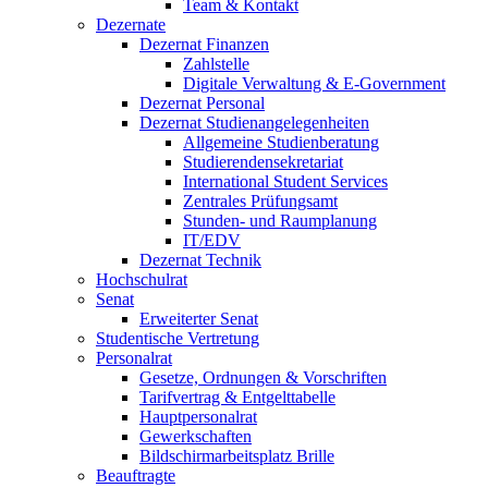
Team & Kontakt
Dezernate
Dezernat Finanzen
Zahlstelle
Digitale Verwaltung & E-Government
Dezernat Personal
Dezernat Studienangelegenheiten
Allgemeine Studienberatung
Studierendensekretariat
International Student Services
Zentrales Prüfungsamt
Stunden- und Raumplanung
IT/EDV
Dezernat Technik
Hochschulrat
Senat
Erweiterter Senat
Studentische Vertretung
Personalrat
Gesetze, Ordnungen & Vorschriften
Tarifvertrag & Entgelttabelle
Hauptpersonalrat
Gewerkschaften
Bildschirmarbeitsplatz Brille
Beauftragte