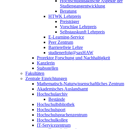
Hochschuldidaktische Aspekte der
Studiengangentwicklung
Beratung
HTWK Lehrpreis
Preisträger
Vorschlag Lehrpreis
Selbstauskunft Lehrpreis
E-Learning-Service
Peer Zentrum
Barrierefreie Lehre
studienerfolg@saxHAW
Prorektor Forschung und Nachhaltigkeit
Kanzlerin
Stabsstellen
Fakultäten
Zentrale Einrichtungen
Mathematisch-Naturwissenschaftliches Zentrum
Akademisches Auslandsamt
Hochschularchiv
Bestände
Hochschulbibliothek
Hochschulsport
Hochschulsprachenzentrum
Hochschulkolleg
IT-Servicezentrum