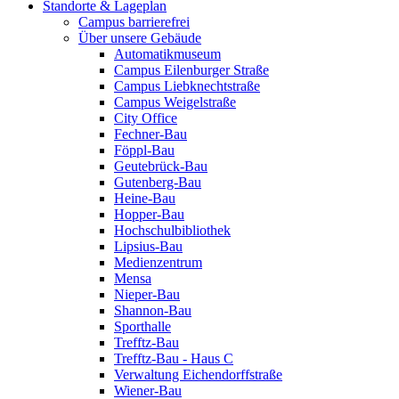
Standorte & Lageplan
Campus barrierefrei
Über unsere Gebäude
Automatikmuseum
Campus Eilenburger Straße
Campus Liebknechtstraße
Campus Weigelstraße
City Office
Fechner-Bau
Föppl-Bau
Geutebrück-Bau
Gutenberg-Bau
Heine-Bau
Hopper-Bau
Hochschulbibliothek
Lipsius-Bau
Medienzentrum
Mensa
Nieper-Bau
Shannon-Bau
Sporthalle
Trefftz-Bau
Trefftz-Bau - Haus C
Verwaltung Eichendorffstraße
Wiener-Bau