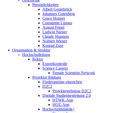
Geschichte
Persönlichkeiten
Albert Geutebrück
Johannes Gutenberg
Grace Hopper
Constantin Lipsius
August Föppl
Ludwig Nieper
Claude Shannon
Norbert Wiener
Konrad Zuse
Organisation & Struktur
Hochschulleitung
Rektor
Exportkontrolle
Science Careers
Female Scientists Network
Prorektor Bildung
Förderanträge einreichen
D2C2
Projektergebnisse D2C2
Digitale Studienbegleitung 2.0
HTWK-App
HOZ-App
Hochschuldidaktik+