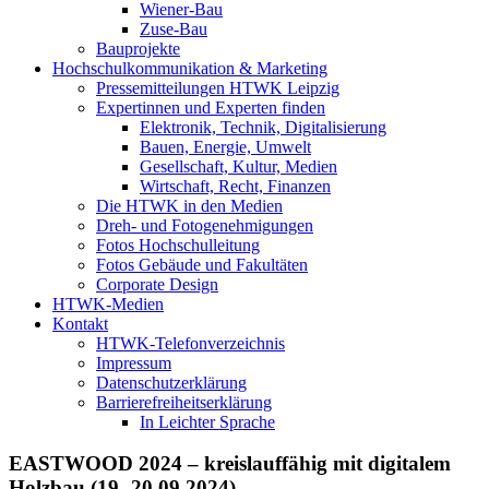
Wiener-Bau
Zuse-Bau
Bauprojekte
Hochschulkommunikation & Marketing
Pressemitteilungen HTWK Leipzig
Expertinnen und Experten finden
Elektronik, Technik, Digitalisierung
Bauen, Energie, Umwelt
Gesellschaft, Kultur, Medien
Wirtschaft, Recht, Finanzen
Die HTWK in den Medien
Dreh- und Fotogenehmigungen
Fotos Hochschulleitung
Fotos Gebäude und Fakultäten
Corporate Design
HTWK-Medien
Kontakt
HTWK-Telefonverzeichnis
Impressum
Datenschutzerklärung
Barrierefreiheitserklärung
In Leichter Sprache
EASTWOOD 2024 – kreislauffähig mit digitalem
Holzbau (19.-20.09.2024)