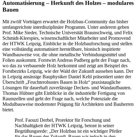
Automatisierung – Herkunft des Holzes – modulares
Bauen
Mit zwölf Vorträgen erwartet die Holzbau-Community das bisher
umfangreichste interdisziplinäre Programm. Unter anderem geben
Prof. Mike Sieder, Technische Universität Braunschweig, und Felix
Schmidt-Kleespies, wissenschaftlicher Mitarbeiter und Promovend
der HTWK Leipzig, Einblicke in die Holzbauforschung und stellen
eine vollständig automatisiert herstellbare, bionisch inspirierte
Wandbauweise vor, die ohne metallische Verbindungsmittel und
Folien auskommt. Forstwirt Andreas Padberg geht der Frage nach,
wo das zu verbauende Holz herkommt und zeigt am Beispiel des
Forstbezirks Leipzig, wie der Wald der Zukunft aussehen kann. Der
in Leipzig ansässige Bauphysiker Daniel Kehl präsentiert unter der
Überschrift „Feuchterobustes Bauen in Holz“ praxistaugliche
Lösungen für dauerhaft zuverlässige Decken- und Wandaufbauten.
Thomas Hübner gibt Einblicke in die industrielle Fertigung von
Raumzellen und geht der Frage nach, welche Potenziale die
Modulbauweise modernster Prägung für Architekten und Bauherren
bietet.
Prof. Faouzi Derbel, Prorektor für Forschung und
Nachhaltigkeit der HTWK Leipzig, betont in seiner
Begrüßungsrede: „Der Holzbau ist ein wichtiger Pfeiler
für das Bauen der Zukunft. Bauen wir jedoch in den