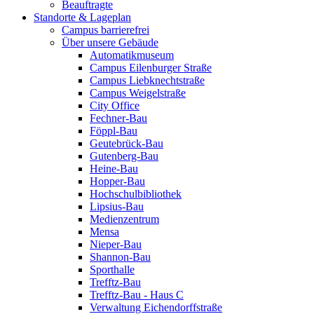
Beauftragte
Standorte & Lageplan
Campus barrierefrei
Über unsere Gebäude
Automatikmuseum
Campus Eilenburger Straße
Campus Liebknechtstraße
Campus Weigelstraße
City Office
Fechner-Bau
Föppl-Bau
Geutebrück-Bau
Gutenberg-Bau
Heine-Bau
Hopper-Bau
Hochschulbibliothek
Lipsius-Bau
Medienzentrum
Mensa
Nieper-Bau
Shannon-Bau
Sporthalle
Trefftz-Bau
Trefftz-Bau - Haus C
Verwaltung Eichendorffstraße