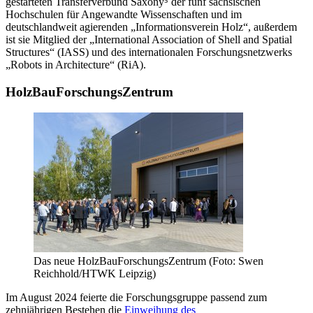
gestarteten Transferverbund Saxony⁵ der fünf sächsischen
Hochschulen für Angewandte Wissenschaften und im
deutschlandweit agierenden „Informationsverein Holz“, außerdem
ist sie Mitglied der „International Association of Shell and Spatial
Structures“ (IASS) und des internationalen Forschungsnetzwerks
„Robots in Architecture“ (RiA).
HolzBauForschungsZentrum
Das neue HolzBauForschungsZentrum (Foto: Swen
Reichhold/HTWK Leipzig)
Im August 2024 feierte die Forschungsgruppe passend zum
zehnjährigen Bestehen die
Einweihung des