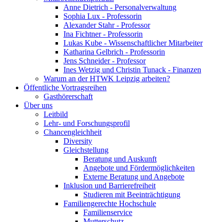
Anne Dietrich - Personalverwaltung
Sophia Lux - Professorin
Alexander Stahr - Professor
Ina Fichtner - Professorin
Lukas Kube - Wissenschaftlicher Mitarbeiter
Katharina Gelbrich - Professorin
Jens Schneider - Professor
Ines Wetzig und Christin Tunack - Finanzen
Warum an der HTWK Leipzig arbeiten?
Öffentliche Vortragsreihen
Gasthörerschaft
Über uns
Leitbild
Lehr- und Forschungsprofil
Chancengleichheit
Diversity
Gleichstellung
Beratung und Auskunft
Angebote und Fördermöglichkeiten
Externe Beratung und Angebote
Inklusion und Barrierefreiheit
Studieren mit Beeinträchtigung
Familiengerechte Hochschule
Familienservice
Mutterschutz