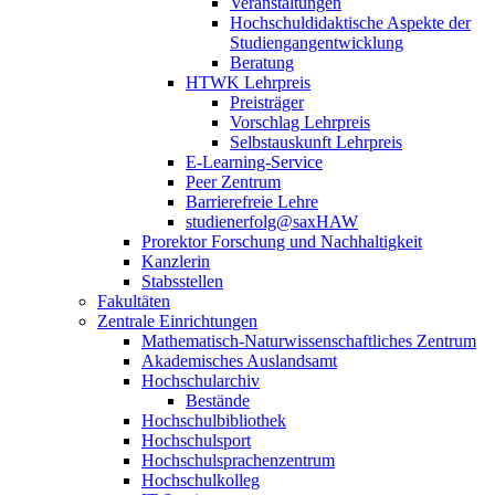
Veranstaltungen
Hochschuldidaktische Aspekte der
Studiengangentwicklung
Beratung
HTWK Lehrpreis
Preisträger
Vorschlag Lehrpreis
Selbstauskunft Lehrpreis
E-Learning-Service
Peer Zentrum
Barrierefreie Lehre
studienerfolg@saxHAW
Prorektor Forschung und Nachhaltigkeit
Kanzlerin
Stabsstellen
Fakultäten
Zentrale Einrichtungen
Mathematisch-Naturwissenschaftliches Zentrum
Akademisches Auslandsamt
Hochschularchiv
Bestände
Hochschulbibliothek
Hochschulsport
Hochschulsprachenzentrum
Hochschulkolleg