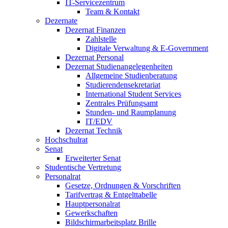
IT-Servicezentrum
Team & Kontakt
Dezernate
Dezernat Finanzen
Zahlstelle
Digitale Verwaltung & E-Government
Dezernat Personal
Dezernat Studienangelegenheiten
Allgemeine Studienberatung
Studierendensekretariat
International Student Services
Zentrales Prüfungsamt
Stunden- und Raumplanung
IT/EDV
Dezernat Technik
Hochschulrat
Senat
Erweiterter Senat
Studentische Vertretung
Personalrat
Gesetze, Ordnungen & Vorschriften
Tarifvertrag & Entgelttabelle
Hauptpersonalrat
Gewerkschaften
Bildschirmarbeitsplatz Brille