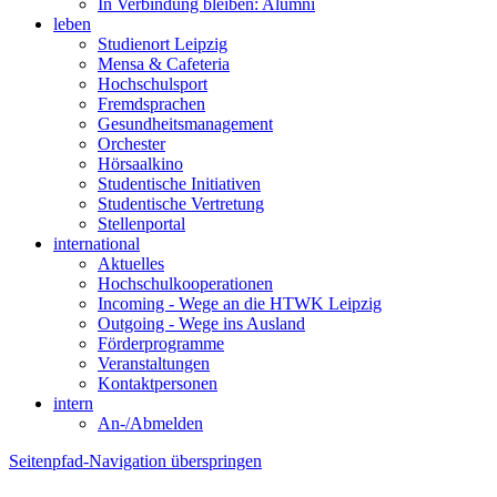
In Verbindung bleiben: Alumni
leben
Studienort Leipzig
Mensa & Cafeteria
Hochschulsport
Fremdsprachen
Gesundheitsmanagement
Orchester
Hörsaalkino
Studentische Initiativen
Studentische Vertretung
Stellenportal
international
Aktuelles
Hochschulkooperationen
Incoming - Wege an die HTWK Leipzig
Outgoing - Wege ins Ausland
Förderprogramme
Veranstaltungen
Kontaktpersonen
intern
An-/Abmelden
Seitenpfad-Navigation überspringen