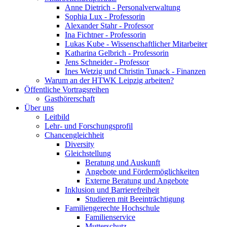
Anne Dietrich - Personalverwaltung
Sophia Lux - Professorin
Alexander Stahr - Professor
Ina Fichtner - Professorin
Lukas Kube - Wissenschaftlicher Mitarbeiter
Katharina Gelbrich - Professorin
Jens Schneider - Professor
Ines Wetzig und Christin Tunack - Finanzen
Warum an der HTWK Leipzig arbeiten?
Öffentliche Vortragsreihen
Gasthörerschaft
Über uns
Leitbild
Lehr- und Forschungsprofil
Chancengleichheit
Diversity
Gleichstellung
Beratung und Auskunft
Angebote und Fördermöglichkeiten
Externe Beratung und Angebote
Inklusion und Barrierefreiheit
Studieren mit Beeinträchtigung
Familiengerechte Hochschule
Familienservice
Mutterschutz