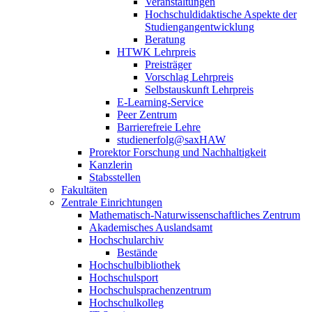
Veranstaltungen
Hochschuldidaktische Aspekte der
Studiengangentwicklung
Beratung
HTWK Lehrpreis
Preisträger
Vorschlag Lehrpreis
Selbstauskunft Lehrpreis
E-Learning-Service
Peer Zentrum
Barrierefreie Lehre
studienerfolg@saxHAW
Prorektor Forschung und Nachhaltigkeit
Kanzlerin
Stabsstellen
Fakultäten
Zentrale Einrichtungen
Mathematisch-Naturwissenschaftliches Zentrum
Akademisches Auslandsamt
Hochschularchiv
Bestände
Hochschulbibliothek
Hochschulsport
Hochschulsprachenzentrum
Hochschulkolleg