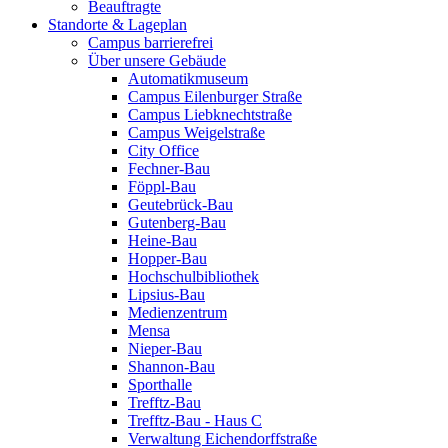
Beauftragte
Standorte & Lageplan
Campus barrierefrei
Über unsere Gebäude
Automatikmuseum
Campus Eilenburger Straße
Campus Liebknechtstraße
Campus Weigelstraße
City Office
Fechner-Bau
Föppl-Bau
Geutebrück-Bau
Gutenberg-Bau
Heine-Bau
Hopper-Bau
Hochschulbibliothek
Lipsius-Bau
Medienzentrum
Mensa
Nieper-Bau
Shannon-Bau
Sporthalle
Trefftz-Bau
Trefftz-Bau - Haus C
Verwaltung Eichendorffstraße