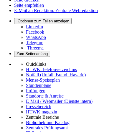
Seite empfehlen
E-Mail an Redaktion: Zentrale Webredaktion
Optionen zum Teilen anzeigen
LinkedIn
Facebook
WhatsApp
Telegram
Threema
Zum Seitenanfang
Quicklinks
HTWK-Telefonverzeichnis
Notfall (Unfall, Brand, Havarie)
Mensa-Speiseplan
Stundenpläne
Prüfungen
Standorte & Anreise
E-Mail / Webmailer (Dienste intern)
Pressebereich
HTWK.magazin
Zentrale Bereiche
Bibliothek und Katalog
Zentrales Prüfungsamt