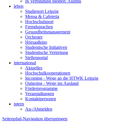
In Verbindung bleiben: Alumni
leben
Studienort Leipzig
Mensa & Cafeteria
Hochschulsport
Fremdsprachen
Gesundheitsmanagement
Orchester
Hörsaalkino
Studentische Initiativen
Studentische Vertretung
Stellenportal
international
Aktuelles
Hochschulkooperationen
Incoming - Wege an die HTWK Leipzig
Outgoing - Wege ins Ausland
Förderprogramme
Veranstaltungen
Kontaktpersonen
intern
An-/Abmelden
Seitenpfad-Navigation überspringen