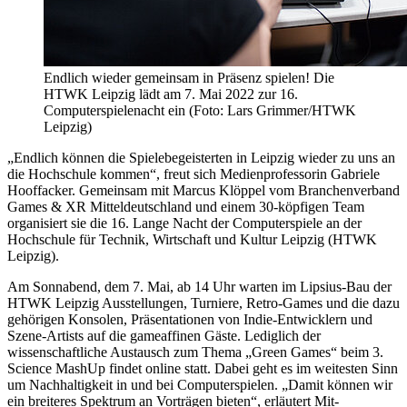
Endlich wieder gemeinsam in Präsenz spielen! Die
HTWK Leipzig lädt am 7. Mai 2022 zur 16.
Computerspielenacht ein (Foto: Lars Grimmer/HTWK
Leipzig)
„Endlich können die Spielebegeisterten in Leipzig wieder zu uns an
die Hochschule kommen“, freut sich Medienprofessorin Gabriele
Hooffacker. Gemeinsam mit Marcus Klöppel vom Branchenverband
Games & XR Mitteldeutschland und einem 30-köpfigen Team
organisiert sie die 16. Lange Nacht der Computerspiele an der
Hochschule für Technik, Wirtschaft und Kultur Leipzig (HTWK
Leipzig).
Am Sonnabend, dem 7. Mai, ab 14 Uhr warten im Lipsius-Bau der
HTWK Leipzig Ausstellungen, Turniere, Retro-Games und die dazu
gehörigen Konsolen, Präsentationen von Indie-Entwicklern und
Szene-Artists auf die gameaffinen Gäste. Lediglich der
wissenschaftliche Austausch zum Thema „Green Games“ beim 3.
Science MashUp findet online statt. Dabei geht es im weitesten Sinn
um Nachhaltigkeit in und bei Computerspielen. „Damit können wir
ein breiteres Spektrum an Vorträgen bieten“, erläutert Mit-