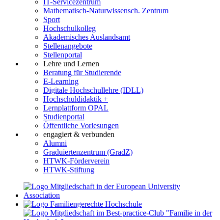
IT-Servicezentrum
Mathematisch-Naturwissensch. Zentrum
Sport
Hochschulkolleg
Akademisches Auslandsamt
Stellenangebote
Stellenportal
Lehre und Lernen
Beratung für Studierende
E-Learning
Digitale Hochschullehre (IDLL)
Hochschuldidaktik +
Lernplattform OPAL
Studienportal
Öffentliche Vorlesungen
engagiert & verbunden
Alumni
Graduiertenzentrum (GradZ)
HTWK-Förderverein
HTWK-Stiftung