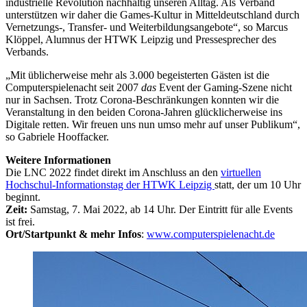
industrielle Revolution nachhaltig unseren Alltag. Als Verband
unterstützen wir daher die Games-Kultur in Mitteldeutschland durch
Vernetzungs-, Transfer- und Weiterbildungsangebote“, so Marcus
Klöppel, Alumnus der HTWK Leipzig und Pressesprecher des
Verbands.
„Mit üblicherweise mehr als 3.000 begeisterten Gästen ist die
Computerspielenacht seit 2007
das
Event der Gaming-Szene nicht
nur in Sachsen. Trotz Corona-Beschränkungen konnten wir die
Veranstaltung in den beiden Corona-Jahren glücklicherweise ins
Digitale retten. Wir freuen uns nun umso mehr auf unser Publikum“,
so Gabriele Hooffacker.
Weitere Informationen
Die LNC 2022 findet direkt im Anschluss an den
virtuellen
Hochschul-Informationstag der HTWK Leipzig
statt, der um 10 Uhr
beginnt.
Zeit:
Samstag, 7. Mai 2022, ab 14 Uhr. Der Eintritt für alle Events
ist frei.
Ort/Startpunkt & mehr Infos
:
www.computerspielenacht.de