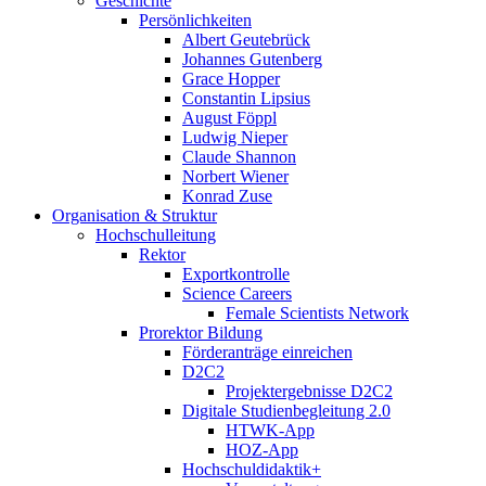
Geschichte
Persönlichkeiten
Albert Geutebrück
Johannes Gutenberg
Grace Hopper
Constantin Lipsius
August Föppl
Ludwig Nieper
Claude Shannon
Norbert Wiener
Konrad Zuse
Organisation & Struktur
Hochschulleitung
Rektor
Exportkontrolle
Science Careers
Female Scientists Network
Prorektor Bildung
Förderanträge einreichen
D2C2
Projektergebnisse D2C2
Digitale Studienbegleitung 2.0
HTWK-App
HOZ-App
Hochschuldidaktik+