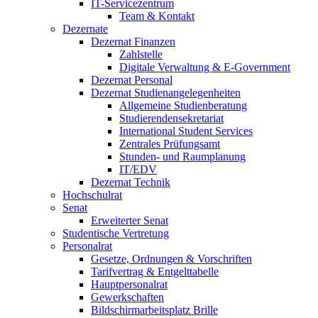
IT-Servicezentrum
Team & Kontakt
Dezernate
Dezernat Finanzen
Zahlstelle
Digitale Verwaltung & E-Government
Dezernat Personal
Dezernat Studienangelegenheiten
Allgemeine Studienberatung
Studierendensekretariat
International Student Services
Zentrales Prüfungsamt
Stunden- und Raumplanung
IT/EDV
Dezernat Technik
Hochschulrat
Senat
Erweiterter Senat
Studentische Vertretung
Personalrat
Gesetze, Ordnungen & Vorschriften
Tarifvertrag & Entgelttabelle
Hauptpersonalrat
Gewerkschaften
Bildschirmarbeitsplatz Brille