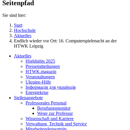
Seitenpfad
Sie sind hier:
Start
Hochschule
Aktuelles
Endlich wieder vor Ort: 16. Computerspielenacht an der
HTWK Leipzig
Aktuelles
Highlights 2025
Pressemitteilungen
HTWK.magazin
Veranstaltungen
Ukraine-Hilfe
Інформація для українців
Energiekrise
Stellenangebote
Professorales Personal
Berufungsmonitor
Wege zur Professur
Wissenschaft und Karriere
Verwaltung, Technik und Service
Mitarbeitendenporträts