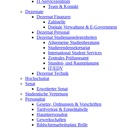
IT-Servicezentrum
Team & Kontakt
Dezernate
Dezernat Finanzen
Zahlstelle
Digitale Verwaltung & E-Government
Dezernat Personal
Dezernat Studienangelegenheiten
Allgemeine Studienberatung
Studierendensekretariat
International Student Services
Zentrales Prüfungsamt
Stunden- und Raumplanung
IT/EDV
Dezernat Technik
Hochschulrat
Senat
Erweiterter Senat
Studentische Vertretung
Personalrat
Gesetze, Ordnungen & Vorschriften
Tarifvertrag & Entgelttabelle
Hauptpersonalrat
Gewerkschaften
Bildschirmarbeitsplatz Brille