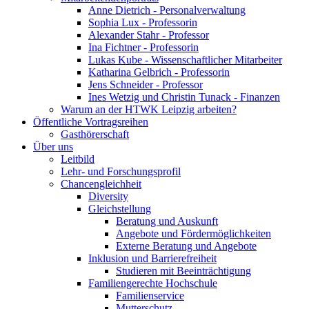
Anne Dietrich - Personalverwaltung
Sophia Lux - Professorin
Alexander Stahr - Professor
Ina Fichtner - Professorin
Lukas Kube - Wissenschaftlicher Mitarbeiter
Katharina Gelbrich - Professorin
Jens Schneider - Professor
Ines Wetzig und Christin Tunack - Finanzen
Warum an der HTWK Leipzig arbeiten?
Öffentliche Vortragsreihen
Gasthörerschaft
Über uns
Leitbild
Lehr- und Forschungsprofil
Chancengleichheit
Diversity
Gleichstellung
Beratung und Auskunft
Angebote und Fördermöglichkeiten
Externe Beratung und Angebote
Inklusion und Barrierefreiheit
Studieren mit Beeinträchtigung
Familiengerechte Hochschule
Familienservice
Mutterschutz