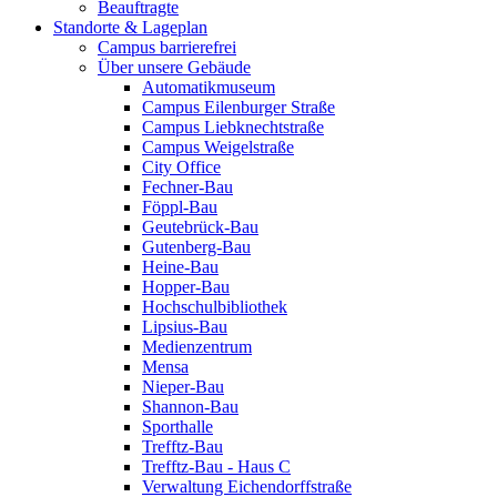
Beauftragte
Standorte & Lageplan
Campus barrierefrei
Über unsere Gebäude
Automatikmuseum
Campus Eilenburger Straße
Campus Liebknechtstraße
Campus Weigelstraße
City Office
Fechner-Bau
Föppl-Bau
Geutebrück-Bau
Gutenberg-Bau
Heine-Bau
Hopper-Bau
Hochschulbibliothek
Lipsius-Bau
Medienzentrum
Mensa
Nieper-Bau
Shannon-Bau
Sporthalle
Trefftz-Bau
Trefftz-Bau - Haus C
Verwaltung Eichendorffstraße