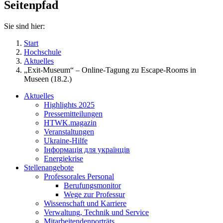
Seitenpfad
Sie sind hier:
Start
Hochschule
Aktuelles
„Exit-Museum“ – Online-Tagung zu Escape-Rooms in
Museen (18.2.)
Aktuelles
Highlights 2025
Pressemitteilungen
HTWK.magazin
Veranstaltungen
Ukraine-Hilfe
Інформація для українців
Energiekrise
Stellenangebote
Professorales Personal
Berufungsmonitor
Wege zur Professur
Wissenschaft und Karriere
Verwaltung, Technik und Service
Mitarbeitendenporträts