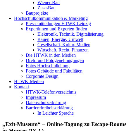
Wiener-Bau
Zuse-Bau
Bauprojekte
Hochschulkommunikation & Marketing
Pressemitteilungen HTWK Leipzig
Expertinnen und Experten finden
Elektronik, Technik, Digitalisierung
Bauen, Energie, Umwelt
Gesellschaft, Kultur, Medien
Wirtschaft, Recht, Finanzen
Die HTWK in den Medien
Dreh- und Fotogenehmigungen
Fotos Hochschulleitung
Fotos Gebäude und Fakultäten
Corporate Design
HTWK-Medien
Kontakt
HTWK-Telefonverzeichnis
Impressum
Datenschutzerklärung
Barrierefreiheitserklärung
In Leichter Sprache
„Exit-Museum“ – Online-Tagung zu Escape-Rooms
in Museen (18.2.)