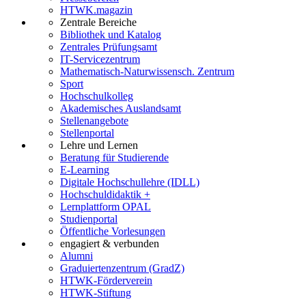
HTWK.magazin
Zentrale Bereiche
Bibliothek und Katalog
Zentrales Prüfungsamt
IT-Servicezentrum
Mathematisch-Naturwissensch. Zentrum
Sport
Hochschulkolleg
Akademisches Auslandsamt
Stellenangebote
Stellenportal
Lehre und Lernen
Beratung für Studierende
E-Learning
Digitale Hochschullehre (IDLL)
Hochschuldidaktik +
Lernplattform OPAL
Studienportal
Öffentliche Vorlesungen
engagiert & verbunden
Alumni
Graduiertenzentrum (GradZ)
HTWK-Förderverein
HTWK-Stiftung