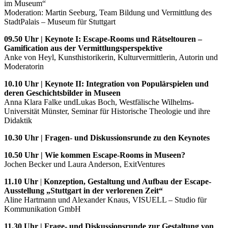
im Museum“
Moderation: Martin Seeburg, Team Bildung und Vermittlung des
StadtPalais – Museum für Stuttgart
09.50 Uhr |
Keynote I: Escape-Rooms und Rätseltouren –
Gamification aus der Vermittlungsperspektive
Anke von Heyl, Kunsthistorikerin, Kulturvermittlerin, Autorin und
Moderatorin
10.10 Uhr |
Keynote II: Integration von Populärspielen und
deren Geschichtsbilder in Museen
Anna Klara Falke und
Lukas Boch, Westfälische Wilhelms-
Universität Münster, Seminar für Historische Theologie und ihre
Didaktik
10.30 Uhr |
Fragen- und Diskussionsrunde zu den Keynotes
10.50 Uhr |
Wie kommen Escape-Rooms in Museen?
Jochen Becker und Laura Anderson, ExitVentures
11.10 Uhr
|
Konzeption, Gestaltung und Aufbau der Escape-
Ausstellung „Stuttgart in der verlorenen Zeit“
Aline Hartmann und Alexander Knaus, VISUELL – Studio für
Kommunikation GmbH
11.30 Uhr
|
Frage- und Diskussionsrunde zur Gestaltung von