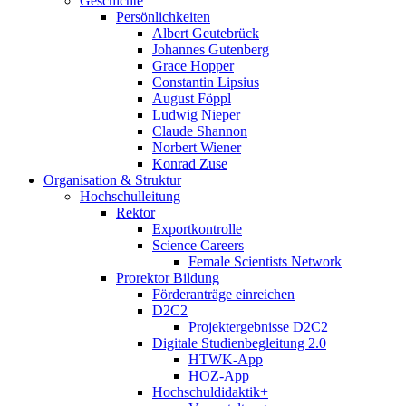
Geschichte
Persönlichkeiten
Albert Geutebrück
Johannes Gutenberg
Grace Hopper
Constantin Lipsius
August Föppl
Ludwig Nieper
Claude Shannon
Norbert Wiener
Konrad Zuse
Organisation & Struktur
Hochschulleitung
Rektor
Exportkontrolle
Science Careers
Female Scientists Network
Prorektor Bildung
Förderanträge einreichen
D2C2
Projektergebnisse D2C2
Digitale Studienbegleitung 2.0
HTWK-App
HOZ-App
Hochschuldidaktik+