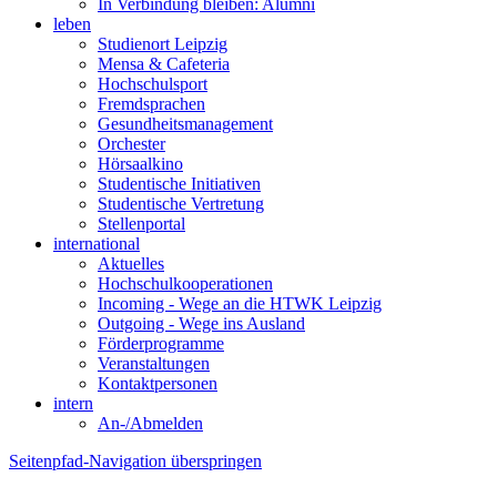
In Verbindung bleiben: Alumni
leben
Studienort Leipzig
Mensa & Cafeteria
Hochschulsport
Fremdsprachen
Gesundheitsmanagement
Orchester
Hörsaalkino
Studentische Initiativen
Studentische Vertretung
Stellenportal
international
Aktuelles
Hochschulkooperationen
Incoming - Wege an die HTWK Leipzig
Outgoing - Wege ins Ausland
Förderprogramme
Veranstaltungen
Kontaktpersonen
intern
An-/Abmelden
Seitenpfad-Navigation überspringen