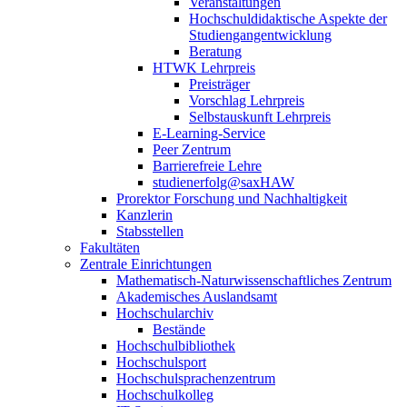
Veranstaltungen
Hochschuldidaktische Aspekte der
Studiengangentwicklung
Beratung
HTWK Lehrpreis
Preisträger
Vorschlag Lehrpreis
Selbstauskunft Lehrpreis
E-Learning-Service
Peer Zentrum
Barrierefreie Lehre
studienerfolg@saxHAW
Prorektor Forschung und Nachhaltigkeit
Kanzlerin
Stabsstellen
Fakultäten
Zentrale Einrichtungen
Mathematisch-Naturwissenschaftliches Zentrum
Akademisches Auslandsamt
Hochschularchiv
Bestände
Hochschulbibliothek
Hochschulsport
Hochschulsprachenzentrum
Hochschulkolleg