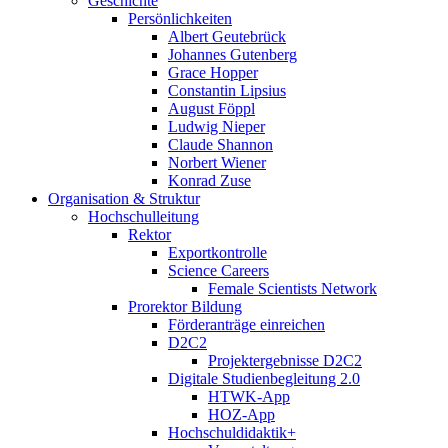
Geschichte
Persönlichkeiten
Albert Geutebrück
Johannes Gutenberg
Grace Hopper
Constantin Lipsius
August Föppl
Ludwig Nieper
Claude Shannon
Norbert Wiener
Konrad Zuse
Organisation & Struktur
Hochschulleitung
Rektor
Exportkontrolle
Science Careers
Female Scientists Network
Prorektor Bildung
Förderanträge einreichen
D2C2
Projektergebnisse D2C2
Digitale Studienbegleitung 2.0
HTWK-App
HOZ-App
Hochschuldidaktik+