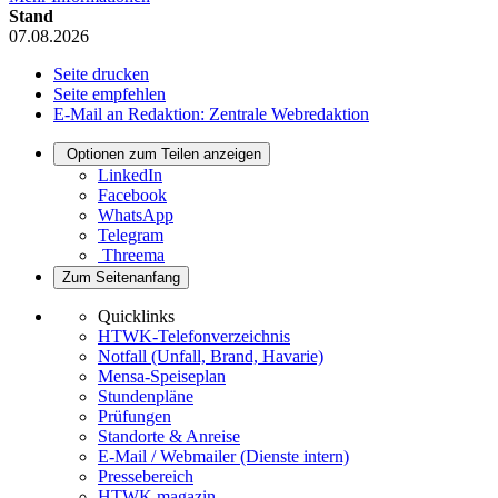
Stand
07.08.2026
Seite drucken
Seite empfehlen
E-Mail an Redaktion: Zentrale Webredaktion
Optionen zum Teilen anzeigen
LinkedIn
Facebook
WhatsApp
Telegram
Threema
Zum Seitenanfang
Quicklinks
HTWK-Telefonverzeichnis
Notfall (Unfall, Brand, Havarie)
Mensa-Speiseplan
Stundenpläne
Prüfungen
Standorte & Anreise
E-Mail / Webmailer (Dienste intern)
Pressebereich
HTWK.magazin