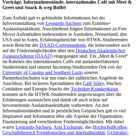
Vorträge, Informationsstände, internationales Café mit Meet &
Greet und Snack & weg Buffet
Zum Auftakt gab es gebündelte Informationen bei der
Infoveranstaltung von
Leonardo-Sachsen
zum Erasmus+
Auslandspraktikum. Anschließend folgten Informationen zu Free
Mover Aufenthalten insbesondere in Australien, Neuseeland, den
USA und in Asien, Erfahrungsberichte von HTWK-Studierenden
sowie Berichte der
DAAD-Correspondents
, die insbesondere auch
auf die Fördermöglichkeiten über den
Deutschen Akademischen
Austauschdienst (DAAD)
eingegangen sind. Ein „Meet & Greet“
im Rahmen des internationalen Cafés mit auslandserfahrenen
Studierenden und unserer Incoming-Studierenden Orit von der
University of Cassino and Southern Lazio
unserer
Partnerhochschulen war nur eines der zahlreichen Angebote im
Anschluss. Bei leckeren Spezialitäten des
Café Sòley
, frischen
Getränken und Energie-Snacks der
Techniker Krankenkasse
konnten sich die HTWK-Studierenden ungezwungen über die
Erfahrungen austauschen und damit oft auch schon auf
bevorstehende Auslandsaufenthalte vorbereiten. An den
Informationsständen und in persönlichen Gesprächen gab es viel
Inspiration und Information über alle Aspekte der Organisation,
Finanzierung und verschiedene Fördermöglichkeiten. Mit dabei
waren
Leonardo-Sachsen
,
Asia Exchange
, das
HochschulKolleg-
Geschäftsbereich Fremdsprachen und Interkulturalität
,
GOstralia!-