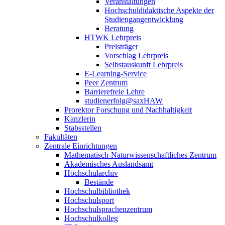
Veranstaltungen
Hochschuldidaktische Aspekte der
Studiengangentwicklung
Beratung
HTWK Lehrpreis
Preisträger
Vorschlag Lehrpreis
Selbstauskunft Lehrpreis
E-Learning-Service
Peer Zentrum
Barrierefreie Lehre
studienerfolg@saxHAW
Prorektor Forschung und Nachhaltigkeit
Kanzlerin
Stabsstellen
Fakultäten
Zentrale Einrichtungen
Mathematisch-Naturwissenschaftliches Zentrum
Akademisches Auslandsamt
Hochschularchiv
Bestände
Hochschulbibliothek
Hochschulsport
Hochschulsprachenzentrum
Hochschulkolleg