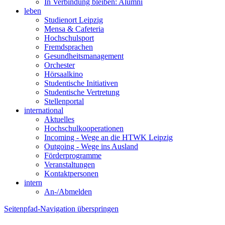
In Verbindung bleiben: Alumni
leben
Studienort Leipzig
Mensa & Cafeteria
Hochschulsport
Fremdsprachen
Gesundheitsmanagement
Orchester
Hörsaalkino
Studentische Initiativen
Studentische Vertretung
Stellenportal
international
Aktuelles
Hochschulkooperationen
Incoming - Wege an die HTWK Leipzig
Outgoing - Wege ins Ausland
Förderprogramme
Veranstaltungen
Kontaktpersonen
intern
An-/Abmelden
Seitenpfad-Navigation überspringen