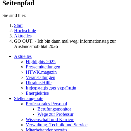
Seitenpfad
Sie sind hier:
Start
Hochschule
Aktuelles
GO OUT! - Ich bin dann mal weg: Informationstag zur
Auslandsmobilität 2026
Aktuelles
Highlights 2025
Pressemitteilungen
HTWK.magazin
Veranstaltungen
Ukraine-Hilfe
Інформація для українців
Energiekrise
Stellenangebote
Professorales Personal
Berufungsmonitor
Wege zur Professur
Wissenschaft und Karriere
Verwaltung, Technik und Service
Mitarbeitendenporträts