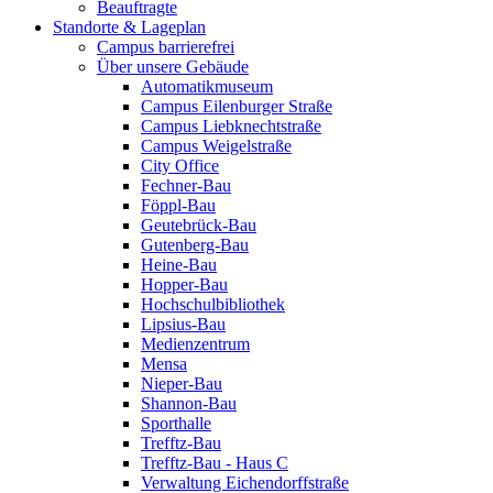
Beauftragte
Standorte & Lageplan
Campus barrierefrei
Über unsere Gebäude
Automatikmuseum
Campus Eilenburger Straße
Campus Liebknechtstraße
Campus Weigelstraße
City Office
Fechner-Bau
Föppl-Bau
Geutebrück-Bau
Gutenberg-Bau
Heine-Bau
Hopper-Bau
Hochschulbibliothek
Lipsius-Bau
Medienzentrum
Mensa
Nieper-Bau
Shannon-Bau
Sporthalle
Trefftz-Bau
Trefftz-Bau - Haus C
Verwaltung Eichendorffstraße