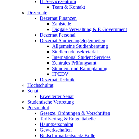
IT-Servicezentrum
Team & Kontakt
Dezernate
Dezernat Finanzen
Zahlstelle
Digitale Verwaltung & E-Government
Dezernat Personal
Dezernat Studienangelegenheiten
Allgemeine Studienberatung
Studierendensekretariat
International Student Services
Zentrales Prüfungsamt
Stunden- und Raumplanung
IT/EDV
Dezernat Technik
Hochschulrat
Senat
Erweiterter Senat
Studentische Vertretung
Personalrat
Gesetze, Ordnungen & Vorschriften
Tarifvertrag & Entgelttabelle
Hauptpersonalrat
Gewerkschaften
Bildschirmarbeitsplatz Brille