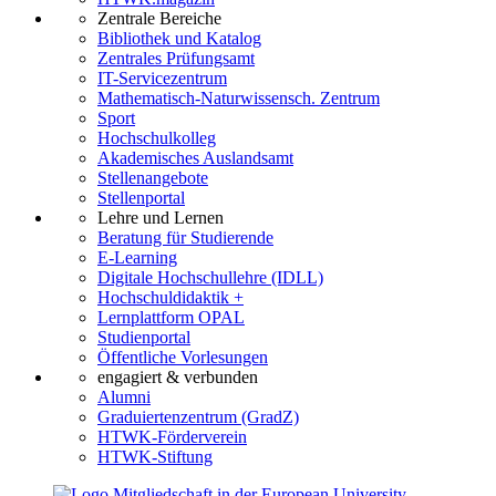
Zentrale Bereiche
Bibliothek und Katalog
Zentrales Prüfungsamt
IT-Servicezentrum
Mathematisch-Naturwissensch. Zentrum
Sport
Hochschulkolleg
Akademisches Auslandsamt
Stellenangebote
Stellenportal
Lehre und Lernen
Beratung für Studierende
E-Learning
Digitale Hochschullehre (IDLL)
Hochschuldidaktik +
Lernplattform OPAL
Studienportal
Öffentliche Vorlesungen
engagiert & verbunden
Alumni
Graduiertenzentrum (GradZ)
HTWK-Förderverein
HTWK-Stiftung