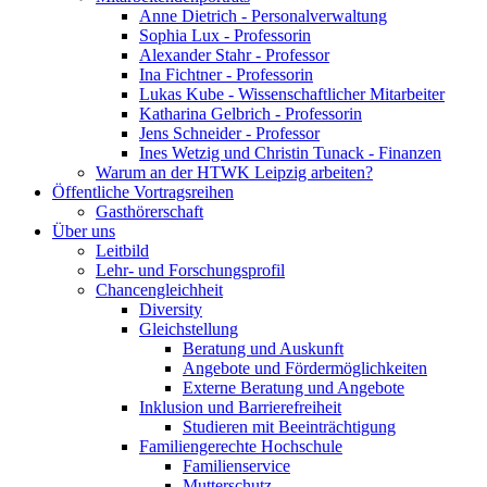
Anne Dietrich - Personalverwaltung
Sophia Lux - Professorin
Alexander Stahr - Professor
Ina Fichtner - Professorin
Lukas Kube - Wissenschaftlicher Mitarbeiter
Katharina Gelbrich - Professorin
Jens Schneider - Professor
Ines Wetzig und Christin Tunack - Finanzen
Warum an der HTWK Leipzig arbeiten?
Öffentliche Vortragsreihen
Gasthörerschaft
Über uns
Leitbild
Lehr- und Forschungsprofil
Chancengleichheit
Diversity
Gleichstellung
Beratung und Auskunft
Angebote und Fördermöglichkeiten
Externe Beratung und Angebote
Inklusion und Barrierefreiheit
Studieren mit Beeinträchtigung
Familiengerechte Hochschule
Familienservice
Mutterschutz