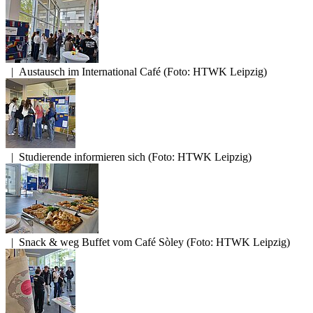
|
Austausch im International Café (Foto: HTWK Leipzig)
|
Studierende informieren sich (Foto: HTWK Leipzig)
|
Snack & weg Buffet vom Café Sòley (Foto: HTWK Leipzig)