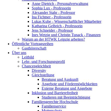
Anne Dietrich - Personalverwaltung
Sophia Lux - Professorin
Alexander Stahr - Professor
Ina Fichtner - Professorin
Lukas Kube - Wissenschaftlicher Mitarbeiter
Katharina Gelbrich - Professorin
Jens Schneider - Professor
Ines Wetzig und Christin Tunack - Finanzen
Warum an der HTWK Leipzig arbeiten?
Öffentliche Vortragsreihen
Gasthörerschaft
Über uns
Leitbild
Lehr- und Forschungsprofil
Chancengleichheit
Diversity
Gleichstellung
Beratung und Auskunft
Angebote und Fördermöglichkeiten
Externe Beratung und Angebote
Inklusion und Barrierefreiheit
Studieren mit Beeinträchtigung
Familiengerechte Hochschule
Familienservice
Mutterschutz