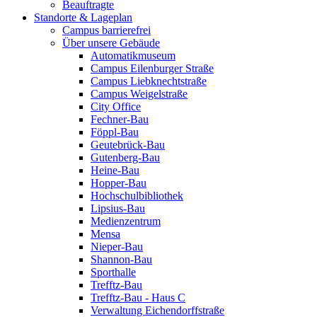
Beauftragte
Standorte & Lageplan
Campus barrierefrei
Über unsere Gebäude
Automatikmuseum
Campus Eilenburger Straße
Campus Liebknechtstraße
Campus Weigelstraße
City Office
Fechner-Bau
Föppl-Bau
Geutebrück-Bau
Gutenberg-Bau
Heine-Bau
Hopper-Bau
Hochschulbibliothek
Lipsius-Bau
Medienzentrum
Mensa
Nieper-Bau
Shannon-Bau
Sporthalle
Trefftz-Bau
Trefftz-Bau - Haus C
Verwaltung Eichendorffstraße