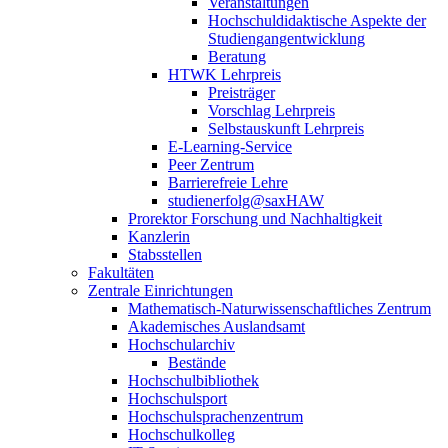
Veranstaltungen
Hochschuldidaktische Aspekte der
Studiengangentwicklung
Beratung
HTWK Lehrpreis
Preisträger
Vorschlag Lehrpreis
Selbstauskunft Lehrpreis
E-Learning-Service
Peer Zentrum
Barrierefreie Lehre
studienerfolg@saxHAW
Prorektor Forschung und Nachhaltigkeit
Kanzlerin
Stabsstellen
Fakultäten
Zentrale Einrichtungen
Mathematisch-Naturwissenschaftliches Zentrum
Akademisches Auslandsamt
Hochschularchiv
Bestände
Hochschulbibliothek
Hochschulsport
Hochschulsprachenzentrum
Hochschulkolleg