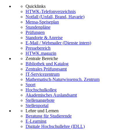
Quicklinks
HTWK-Telefonverzeichnis
Notfall (Unfall, Brand, Havarie)
Mensa-Speiseplan
Stundenpläne
Prüfungen
Standorte & Anreise
E-Mail / Webmailer (Dienste intern)
Pressebereich
HTWK.magazin
Zentrale Bereiche
Bibliothek und Katalog
Zentrales Prüfungsamt
IT-Servicezentrum
Mathematisch-Naturwissensch. Zentrum
Sport
Hochschulkolleg
Akademisches Auslandsamt
Stellenangebote
Stellenportal
Lehre und Lernen
Beratung für Studierende
E-Learning
Digitale Hochschullehre (IDLL)