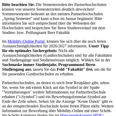
Bitte beachten Sie:
Die Semesterzeiten der Partnerhochschulen
können von unseren Semesterzeiten deutlich abweichen!
Sommersemester bedeutet an den meisten Partnerhochschulen
„Spring Semester“ und kann schon im Januar beginnen! Bitte
informieren Sie sich entsprechend über die Webseiten der
Hochschulen und besprechen Sie Ihren Studienverlauf mit dem
Studien- bzw. Prüfungsamt Ihrer Fakultät.
Im
Mobility-Online Portal
können Sie sich über die noch freien
Austauschmöglichkeiten für 2026/2027 informieren.
Unser Tipp
für ein optimales Suchergebnis:
Nicht alle
Austauschmöglichkeiten (Gasthochschulen) sind für alle Fakultäten
und Studiengänge und Studienniveaus möglich. Wählen Sie in der
Suchmaske immer Studienjahr, Programm
und Ihren
Studiengang aus
, lassen Sie das
Feld "Fakultät" frei
, um die für
Sie passenden Gasthochschulen zu erhalten.
Partnerhochschulen, an denen es noch freie Restplätze gibt, sehen
Sie, wenn Sie mit einem Klick auf das Symbol in der Spalte
"Vereinbarungen" weitere Informationen zur Partnerhochschule
erhalten ("i-Symbol") und ein Bewerbungsformular-Symbol am
Ende der Zeile sehen. Sehen Sie die Anzeige "Keine Daten" gibt es
an der entsprechenden Hochschule keine freien Plätze mehr. Weitere
Information zur Bewerbung über Mobility-Online mit einer Schritt-
für-Schritt-Anleitung finden Sie im
Hinweisedokument (PDF)
.