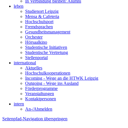
In Verbindung bleiben: Alumni
leben
Studienort Leipzig
Mensa & Cafeteria
Hochschulsport
Fremdsprachen
Gesundheitsmanagement
Orchester
Hörsaalkino
Studentische Initiativen
Studentische Vertretung
Stellenportal
international
Aktuelles
Hochschulkooperationen
Incoming - Wege an die HTWK Leipzig
Outgoing - Wege ins Ausland
Förderprogramme
Veranstaltungen
Kontaktpersonen
intern
An-/Abmelden
Seitenpfad-Navigation überspringen