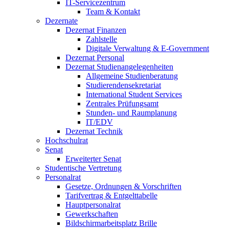
IT-Servicezentrum
Team & Kontakt
Dezernate
Dezernat Finanzen
Zahlstelle
Digitale Verwaltung & E-Government
Dezernat Personal
Dezernat Studienangelegenheiten
Allgemeine Studienberatung
Studierendensekretariat
International Student Services
Zentrales Prüfungsamt
Stunden- und Raumplanung
IT/EDV
Dezernat Technik
Hochschulrat
Senat
Erweiterter Senat
Studentische Vertretung
Personalrat
Gesetze, Ordnungen & Vorschriften
Tarifvertrag & Entgelttabelle
Hauptpersonalrat
Gewerkschaften
Bildschirmarbeitsplatz Brille