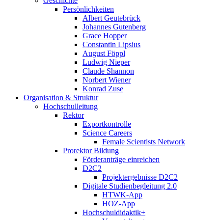
Geschichte
Persönlichkeiten
Albert Geutebrück
Johannes Gutenberg
Grace Hopper
Constantin Lipsius
August Föppl
Ludwig Nieper
Claude Shannon
Norbert Wiener
Konrad Zuse
Organisation & Struktur
Hochschulleitung
Rektor
Exportkontrolle
Science Careers
Female Scientists Network
Prorektor Bildung
Förderanträge einreichen
D2C2
Projektergebnisse D2C2
Digitale Studienbegleitung 2.0
HTWK-App
HOZ-App
Hochschuldidaktik+