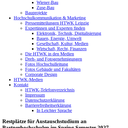
Wiener-Bau
Zuse-Bau
Bauprojekte
Hochschulkommunikation & Marketing
Pressemitteilungen HTWK Leipzig
Expertinnen und Experten finden
Elektronik, Technik, Digitalisierung
Bauen, Energie, Umwelt
Gesellschaft, Kultur, Medien
Wirtschaft, Recht, Finanzen
Die HTWK in den Medien
Dreh- und Fotogenehmigungen
Fotos Hochschulleitung
Fotos Gebäude und Fakultäten
Corporate Design
HTWK-Medien
Kontakt
HTWK-Telefonverzeichnis
Impressum
Datenschutzerklärung
Barrierefreiheitserklärung
In Leichter Sprache
Restplätze für Austauschstudium an
Partnerhochschulen im Spring Semester 2027