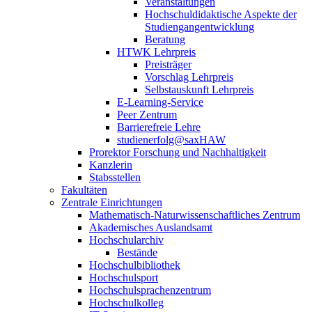
Veranstaltungen
Hochschuldidaktische Aspekte der
Studiengangentwicklung
Beratung
HTWK Lehrpreis
Preisträger
Vorschlag Lehrpreis
Selbstauskunft Lehrpreis
E-Learning-Service
Peer Zentrum
Barrierefreie Lehre
studienerfolg@saxHAW
Prorektor Forschung und Nachhaltigkeit
Kanzlerin
Stabsstellen
Fakultäten
Zentrale Einrichtungen
Mathematisch-Naturwissenschaftliches Zentrum
Akademisches Auslandsamt
Hochschularchiv
Bestände
Hochschulbibliothek
Hochschulsport
Hochschulsprachenzentrum
Hochschulkolleg