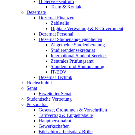
IT-Servicezentrum
Team & Kontakt
Dezernate
Dezernat Finanzen
Zahlstelle
Digitale Verwaltung & E-Government
Dezernat Personal
Dezernat Studienangelegenheiten
Allgemeine Studienberatung
Studierendensekretariat
International Student Services
Zentrales Prüfungsamt
Stunden- und Raumplanung
IT/EDV
Dezernat Technik
Hochschulrat
Senat
Erweiterter Senat
Studentische Vertretung
Personalrat
Gesetze, Ordnungen & Vorschriften
Tarifvertrag & Entgelttabelle
Hauptpersonalrat
Gewerkschaften
Bildschirmarbeitsplatz Brille