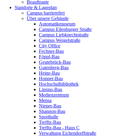
Beauftragte
Standorte & Lageplan
Campus barrierefrei
Über unsere Gebäude
Automatikmuseum
Campus Eilenburger Straße
Campus Liebknechtstraße
Campus Weigelstraße
City Office
Fechner-Bau
Föppl-Bau
Geutebrück-Bau
Gutenberg-Bau
Heine-Bau
Hopper-Bau
Hochschulbibliothek
Lipsius-Bau
Medienzentrum
Mensa
Nieper-Bau
Shannon-Bau
Sporthalle
Trefftz-Bau
Trefftz-Bau - Haus C
Verwaltung Eichendorffstraße