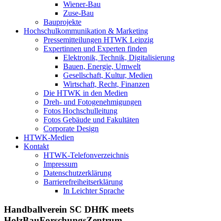
Wiener-Bau
Zuse-Bau
Bauprojekte
Hochschulkommunikation & Marketing
Pressemitteilungen HTWK Leipzig
Expertinnen und Experten finden
Elektronik, Technik, Digitalisierung
Bauen, Energie, Umwelt
Gesellschaft, Kultur, Medien
Wirtschaft, Recht, Finanzen
Die HTWK in den Medien
Dreh- und Fotogenehmigungen
Fotos Hochschulleitung
Fotos Gebäude und Fakultäten
Corporate Design
HTWK-Medien
Kontakt
HTWK-Telefonverzeichnis
Impressum
Datenschutzerklärung
Barrierefreiheitserklärung
In Leichter Sprache
Handballverein SC DHfK meets
HolzBauForschungsZentrum