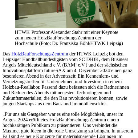
HTWK-Professor Alexander Stahr mit einer Keynote
zum neuen HolzBauForschungsZentrum der
Hochschule (Foto: Dr. Franziska Böhl/HTWK Leipzig)
Das
HolzBauForschungsZentrum
der HTWK Leipzig bot den
Leipziger Handballbundesligisten vom SC DHfK, dem Business
Angels Mitteldeutschland e.V. (BAM! e.V.) und der sächsischen
Innovationsplattform futureSAX am 4. Dezember 2024 einen ganz
besonderen Abend in der Adventszeit: Ein Kennenlern- und
Vernetzungstreffen für Unternehmen und Investoren in einem
Holzbau-Reallabor. Passend dazu befassten sich die Rednerinnen
und Redner des Abends mit neuesten Technologien und
Zukunftsmaterialien, die den Bau revolutionieren können, sowie
jungen Start-ups aus dem Bau- und Immobiliensektor.
„Für uns als Gastgeber war es eine tolle Möglichkeit, unser im
August 2024 eröffnetes HolzBauForschungsZentrum einem
hochkarätigen Publikum zu präsentieren. Uns verbindet die
Maxime, gute Ideen in die reale Umsetzung zu bringen. In unserem
Fall sind es neue Konzepte für materialsparende Lösungen im