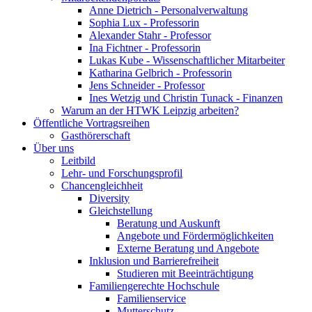
Anne Dietrich - Personalverwaltung
Sophia Lux - Professorin
Alexander Stahr - Professor
Ina Fichtner - Professorin
Lukas Kube - Wissenschaftlicher Mitarbeiter
Katharina Gelbrich - Professorin
Jens Schneider - Professor
Ines Wetzig und Christin Tunack - Finanzen
Warum an der HTWK Leipzig arbeiten?
Öffentliche Vortragsreihen
Gasthörerschaft
Über uns
Leitbild
Lehr- und Forschungsprofil
Chancengleichheit
Diversity
Gleichstellung
Beratung und Auskunft
Angebote und Fördermöglichkeiten
Externe Beratung und Angebote
Inklusion und Barrierefreiheit
Studieren mit Beeinträchtigung
Familiengerechte Hochschule
Familienservice
Mutterschutz