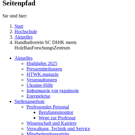
Seitenpfad
Sie sind hier:
Start
Hochschule
Aktuelles
Handballverein SC DHfK meets
HolzBauForschungsZentrum
Aktuelles
Highlights 2025
Pressemitteilungen
HTWK.magazin
Veranstaltungen
Ukraine-Hilfe
Інформація для українців
Energiekrise
Stellenangebote
Professorales Personal
Berufungsmonitor
Wege zur Professur
Wissenschaft und Karriere
Verwaltung, Technik und Service
Mitarbeitendenporträts