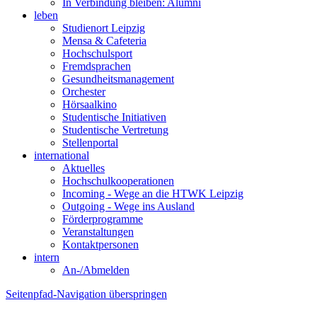
In Verbindung bleiben: Alumni
leben
Studienort Leipzig
Mensa & Cafeteria
Hochschulsport
Fremdsprachen
Gesundheitsmanagement
Orchester
Hörsaalkino
Studentische Initiativen
Studentische Vertretung
Stellenportal
international
Aktuelles
Hochschulkooperationen
Incoming - Wege an die HTWK Leipzig
Outgoing - Wege ins Ausland
Förderprogramme
Veranstaltungen
Kontaktpersonen
intern
An-/Abmelden
Seitenpfad-Navigation überspringen