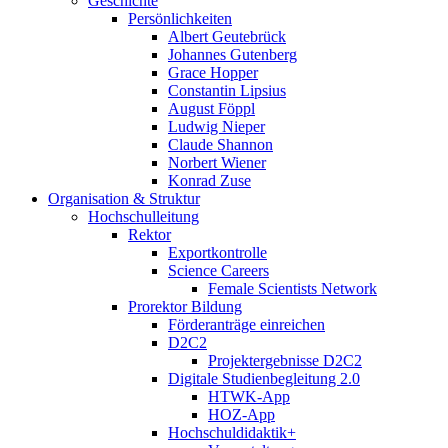
Geschichte
Persönlichkeiten
Albert Geutebrück
Johannes Gutenberg
Grace Hopper
Constantin Lipsius
August Föppl
Ludwig Nieper
Claude Shannon
Norbert Wiener
Konrad Zuse
Organisation & Struktur
Hochschulleitung
Rektor
Exportkontrolle
Science Careers
Female Scientists Network
Prorektor Bildung
Förderanträge einreichen
D2C2
Projektergebnisse D2C2
Digitale Studienbegleitung 2.0
HTWK-App
HOZ-App
Hochschuldidaktik+