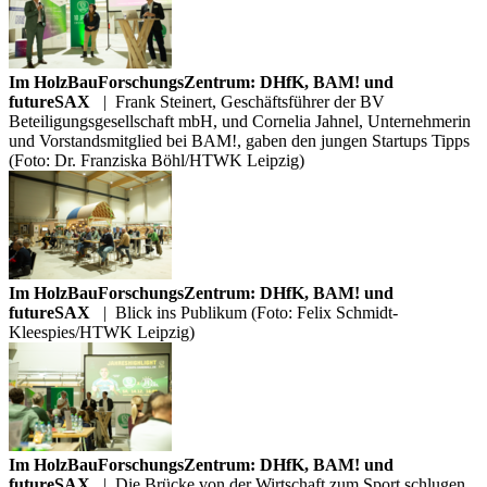
Im HolzBauForschungsZentrum: DHfK, BAM! und
futureSAX
|
Frank Steinert, Geschäftsführer der BV
Beteiligungsgesellschaft mbH, und Cornelia Jahnel, Unternehmerin
und Vorstandsmitglied bei BAM!, gaben den jungen Startups Tipps
(Foto: Dr. Franziska Böhl/HTWK Leipzig)
Im HolzBauForschungsZentrum: DHfK, BAM! und
futureSAX
|
Blick ins Publikum (Foto: Felix Schmidt-
Kleespies/HTWK Leipzig)
Im HolzBauForschungsZentrum: DHfK, BAM! und
futureSAX
|
Die Brücke von der Wirtschaft zum Sport schlugen