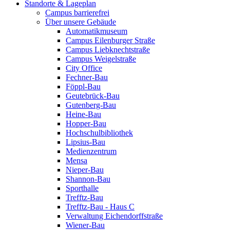
Standorte & Lageplan
Campus barrierefrei
Über unsere Gebäude
Automatikmuseum
Campus Eilenburger Straße
Campus Liebknechtstraße
Campus Weigelstraße
City Office
Fechner-Bau
Föppl-Bau
Geutebrück-Bau
Gutenberg-Bau
Heine-Bau
Hopper-Bau
Hochschulbibliothek
Lipsius-Bau
Medienzentrum
Mensa
Nieper-Bau
Shannon-Bau
Sporthalle
Trefftz-Bau
Trefftz-Bau - Haus C
Verwaltung Eichendorffstraße
Wiener-Bau