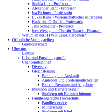
Sophia Lux - Professorin
Alexander Stahr - Professor
Ina Fichtner - Professorin
Lukas Kube - Wissenschaftlicher Mitarbeiter
Katharina Gelbrich - Professorin
Jens Schneider - Professor
Ines Wetzig und Christin Tunack - Finanzen
Warum an der HTWK Leipzig arbeiten?
Öffentliche Vortragsreihen
Gasthörerschaft
Über uns
Leitbild
Lehr- und Forschungsprofil
Chancengleichheit
Diversity
Gleichstellung
Beratung und Auskunft
Angebote und Fördermöglichkeiten
Externe Beratung und Angebote
Inklusion und Barrierefreiheit
Studieren mit Beeinträchtigung
Familiengerechte Hochschule
Familienservice
Mutterschutz
Studieren mit Kind