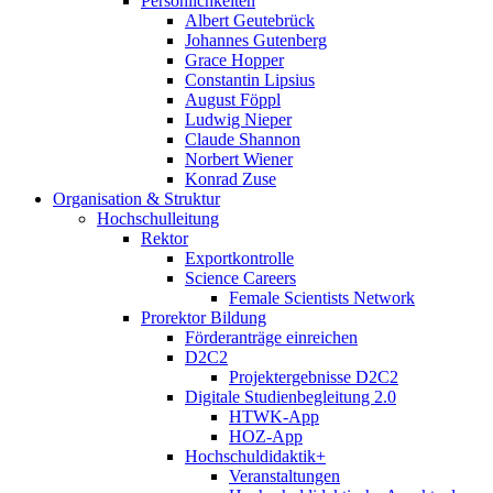
Persönlichkeiten
Albert Geutebrück
Johannes Gutenberg
Grace Hopper
Constantin Lipsius
August Föppl
Ludwig Nieper
Claude Shannon
Norbert Wiener
Konrad Zuse
Organisation & Struktur
Hochschulleitung
Rektor
Exportkontrolle
Science Careers
Female Scientists Network
Prorektor Bildung
Förderanträge einreichen
D2C2
Projektergebnisse D2C2
Digitale Studienbegleitung 2.0
HTWK-App
HOZ-App
Hochschuldidaktik+
Veranstaltungen