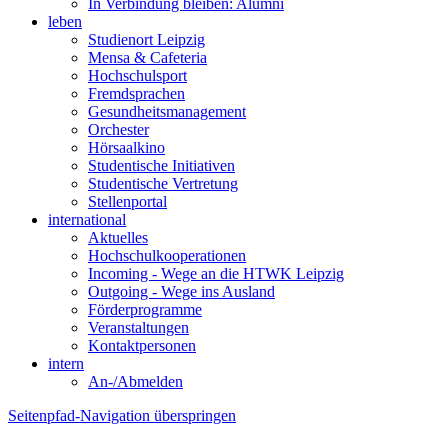
In Verbindung bleiben: Alumni
leben
Studienort Leipzig
Mensa & Cafeteria
Hochschulsport
Fremdsprachen
Gesundheitsmanagement
Orchester
Hörsaalkino
Studentische Initiativen
Studentische Vertretung
Stellenportal
international
Aktuelles
Hochschulkooperationen
Incoming - Wege an die HTWK Leipzig
Outgoing - Wege ins Ausland
Förderprogramme
Veranstaltungen
Kontaktpersonen
intern
An-/Abmelden
Seitenpfad-Navigation überspringen