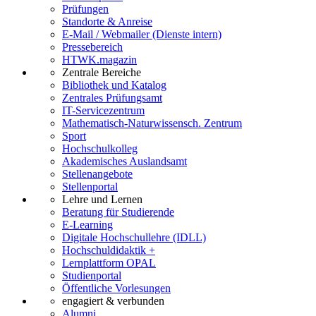
Prüfungen
Standorte & Anreise
E-Mail / Webmailer (Dienste intern)
Pressebereich
HTWK.magazin
Zentrale Bereiche
Bibliothek und Katalog
Zentrales Prüfungsamt
IT-Servicezentrum
Mathematisch-Naturwissensch. Zentrum
Sport
Hochschulkolleg
Akademisches Auslandsamt
Stellenangebote
Stellenportal
Lehre und Lernen
Beratung für Studierende
E-Learning
Digitale Hochschullehre (IDLL)
Hochschuldidaktik +
Lernplattform OPAL
Studienportal
Öffentliche Vorlesungen
engagiert & verbunden
Alumni