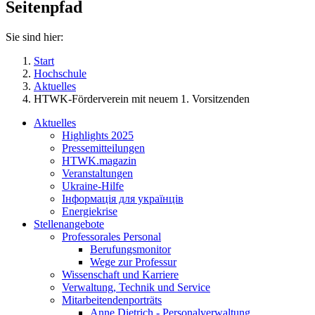
Seitenpfad
Sie sind hier:
Start
Hochschule
Aktuelles
HTWK-Förderverein mit neuem 1. Vorsitzenden
Aktuelles
Highlights 2025
Pressemitteilungen
HTWK.magazin
Veranstaltungen
Ukraine-Hilfe
Інформація для українців
Energiekrise
Stellenangebote
Professorales Personal
Berufungsmonitor
Wege zur Professur
Wissenschaft und Karriere
Verwaltung, Technik und Service
Mitarbeitendenporträts
Anne Dietrich - Personalverwaltung