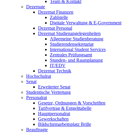
Team & Kontakt
Dezernate
Dezernat Finanzen
Zahlstelle
Digitale Verwaltung & E-Government
Dezernat Personal
Dezernat Studienangelegenheiten
Allgemeine Studienberatung
Studierendensekretariat
International Student Services
Zentrales Prüfungsamt
Stunden- und Raumplanung
IT/EDV
Dezernat Technik
Hochschulrat
Senat
Erweiterter Senat
Studentische Vertretung
Personalrat
Gesetze, Ordnungen & Vorschriften
Tarifvertrag & Entgelttabelle
Hauptpersonalrat
Gewerkschaften
Bildschirmarbeitsplatz Brille
Beauftragte