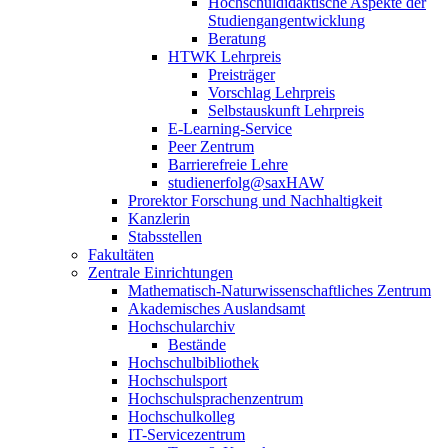
Hochschuldidaktische Aspekte der
Studiengangentwicklung
Beratung
HTWK Lehrpreis
Preisträger
Vorschlag Lehrpreis
Selbstauskunft Lehrpreis
E-Learning-Service
Peer Zentrum
Barrierefreie Lehre
studienerfolg@saxHAW
Prorektor Forschung und Nachhaltigkeit
Kanzlerin
Stabsstellen
Fakultäten
Zentrale Einrichtungen
Mathematisch-Naturwissenschaftliches Zentrum
Akademisches Auslandsamt
Hochschularchiv
Bestände
Hochschulbibliothek
Hochschulsport
Hochschulsprachenzentrum
Hochschulkolleg
IT-Servicezentrum