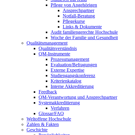
Pflege von Angehörigen
Ansprechpartner
Notfall-Beratung
Pflegekurse
Links & Dokumente
Audit familiengerechte Hochschule
Woche der Familie und Gesundheit
Qualitätsmanagement
Qualitätsverständnis
QM-Instrumente
Prozessmanagement
Evaluation/Befragungen
Externe Expertise
Studiengangskonferenz
Kriterienkatalog
Interne Akkreditierung
Feedback
QM-Verantwortung und Ansprechpartner
Systemakkreditierung
Verfahren
Glossar/FAQ
Weltoffene Hochschule
Zahlen & Fakten
Geschichte