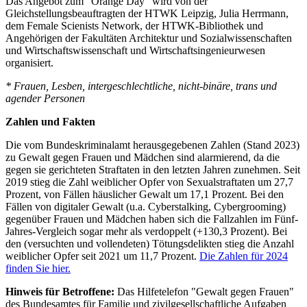
Das Angebot zum “Orange Day“ wird von der
Gleichstellungsbeauftragten der HTWK Leipzig, Julia Herrmann,
dem Female Scienists Network, der HTWK-Bibliothek und
Angehörigen der Fakultäten Architektur und Sozialwissenschaften
und Wirtschaftswissenschaft und Wirtschaftsingenieurwesen
organisiert.
* Frauen, Lesben, intergeschlechtliche, nicht-binäre, trans und
agender Personen
Zahlen und Fakten
Die vom Bundeskriminalamt herausgegebenen Zahlen (Stand 2023)
zu Gewalt gegen Frauen und Mädchen sind alarmierend, da die
gegen sie gerichteten Straftaten in den letzten Jahren zunehmen. Seit
2019 stieg die Zahl weiblicher Opfer von Sexualstraftaten um 27,7
Prozent, von Fällen häuslicher Gewalt um 17,1 Prozent. Bei den
Fällen von digitaler Gewalt (u.a. Cyberstalking, Cybergrooming)
gegenüber Frauen und Mädchen haben sich die Fallzahlen im Fünf-
Jahres-Vergleich sogar mehr als verdoppelt (+130,3 Prozent). Bei
den (versuchten und vollendeten) Tötungsdelikten stieg die Anzahl
weiblicher Opfer seit 2021 um 11,7 Prozent.
Die Zahlen für 2024
finden Sie hier.
Hinweis für Betroffene:
Das Hilfetelefon "Gewalt gegen Frauen"
des Bundesamtes für Familie und zivilgesellschaftliche Aufgaben