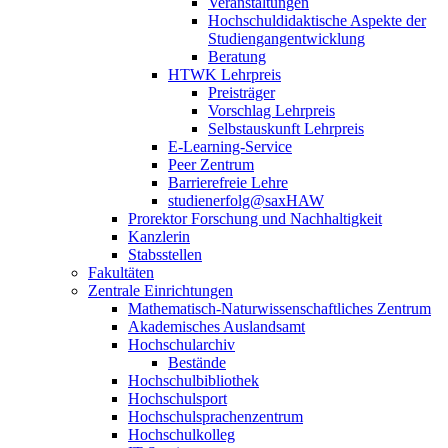
Veranstaltungen
Hochschuldidaktische Aspekte der
Studiengangentwicklung
Beratung
HTWK Lehrpreis
Preisträger
Vorschlag Lehrpreis
Selbstauskunft Lehrpreis
E-Learning-Service
Peer Zentrum
Barrierefreie Lehre
studienerfolg@saxHAW
Prorektor Forschung und Nachhaltigkeit
Kanzlerin
Stabsstellen
Fakultäten
Zentrale Einrichtungen
Mathematisch-Naturwissenschaftliches Zentrum
Akademisches Auslandsamt
Hochschularchiv
Bestände
Hochschulbibliothek
Hochschulsport
Hochschulsprachenzentrum
Hochschulkolleg