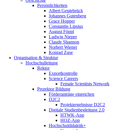
Geschichte
Persönlichkeiten
Albert Geutebrück
Johannes Gutenberg
Grace Hopper
Constantin Lipsius
August Föppl
Ludwig Nieper
Claude Shannon
Norbert Wiener
Konrad Zuse
Organisation & Struktur
Hochschulleitung
Rektor
Exportkontrolle
Science Careers
Female Scientists Network
Prorektor Bildung
Förderanträge einreichen
D2C2
Projektergebnisse D2C2
Digitale Studienbegleitung 2.0
HTWK-App
HOZ-App
Hochschuldidaktik+