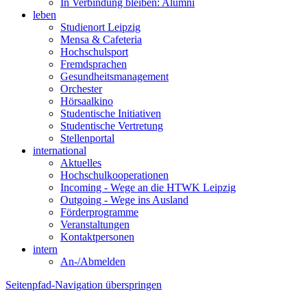
In Verbindung bleiben: Alumni
leben
Studienort Leipzig
Mensa & Cafeteria
Hochschulsport
Fremdsprachen
Gesundheitsmanagement
Orchester
Hörsaalkino
Studentische Initiativen
Studentische Vertretung
Stellenportal
international
Aktuelles
Hochschulkooperationen
Incoming - Wege an die HTWK Leipzig
Outgoing - Wege ins Ausland
Förderprogramme
Veranstaltungen
Kontaktpersonen
intern
An-/Abmelden
Seitenpfad-Navigation überspringen