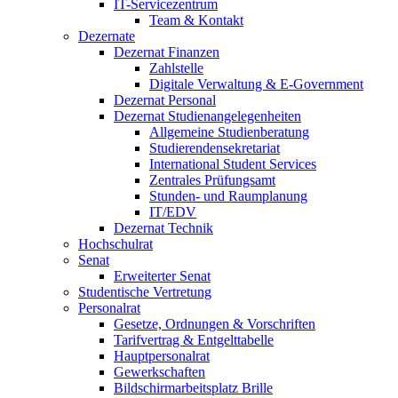
IT-Servicezentrum
Team & Kontakt
Dezernate
Dezernat Finanzen
Zahlstelle
Digitale Verwaltung & E-Government
Dezernat Personal
Dezernat Studienangelegenheiten
Allgemeine Studienberatung
Studierendensekretariat
International Student Services
Zentrales Prüfungsamt
Stunden- und Raumplanung
IT/EDV
Dezernat Technik
Hochschulrat
Senat
Erweiterter Senat
Studentische Vertretung
Personalrat
Gesetze, Ordnungen & Vorschriften
Tarifvertrag & Entgelttabelle
Hauptpersonalrat
Gewerkschaften
Bildschirmarbeitsplatz Brille