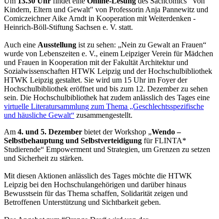
Um
13.30 Uhr
findet eine
Online-Lesung
des Sachcomics "Von
Kindern, Eltern und Gewalt" von Professorin Anja Pannewitz und
Comiczeichner Aike Arndt in Kooperation mit Weiterdenken -
Heinrich-Böll-Stiftung Sachsen e. V. statt.
Auch eine
Ausstellung
ist zu sehen: „Nein zu Gewalt an Frauen“
wurde von Lebenszeiten e. V., einem Leipziger Verein für Mädchen
und Frauen in Kooperation mit der Fakultät Architektur und
Sozialwissenschaften HTWK Leipzig und der Hochschulbibliothek
HTWK Leipzig gestaltet. Sie wird um 15 Uhr im Foyer der
Hochschulbibliothek eröffnet und bis zum 12. Dezember zu sehen
sein. Die Hochschulbibliothek hat zudem anlässlich des Tages eine
virtuelle Literatursammlung zum Thema „Geschlechtsspezifische
und häusliche Gewalt“
zusammengestellt.
Am
4. und 5. Dezember
bietet der Workshop „
Wendo –
Selbstbehauptung und Selbstverteidigung
für FLINTA*
Studierende“ Empowerment und Strategien, um Grenzen zu setzen
und Sicherheit zu stärken.
Mit diesen Aktionen anlässlich des Tages möchte die HTWK
Leipzig bei den Hochschulangehörigen und darüber hinaus
Bewusstsein für das Thema schaffen, Solidarität zeigen und
Betroffenen Unterstützung und Sichtbarkeit geben.