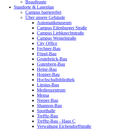
Beauftragte
Standorte & Lageplan
Campus barrierefrei
Über unsere Gebäude
Automatikmuseum
Campus Eilenburger Straße
Campus Liebknechtstraße
Campus Weigelstraße
City Office
Fechner-Bau
Föppl-Bau
Geutebrück-Bau
Gutenberg-Bau
Heine-Bau
Hopper-Bau
Hochschulbibliothek
Lipsius-Bau
Medienzentrum
Mensa
Nieper-Bau
Shannon-Bau
Sporthalle
Trefftz-Bau
Trefftz-Bau - Haus C
Verwaltung Eichendorffstraße