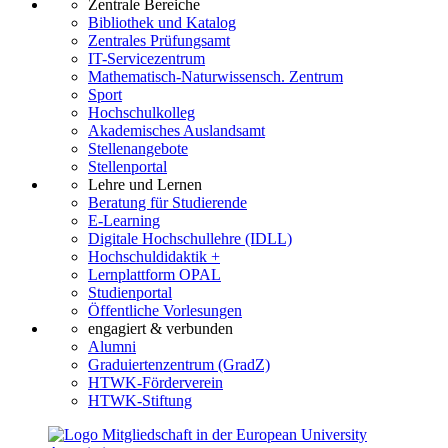
Zentrale Bereiche
Bibliothek und Katalog
Zentrales Prüfungsamt
IT-Servicezentrum
Mathematisch-Naturwissensch. Zentrum
Sport
Hochschulkolleg
Akademisches Auslandsamt
Stellenangebote
Stellenportal
Lehre und Lernen
Beratung für Studierende
E-Learning
Digitale Hochschullehre (IDLL)
Hochschuldidaktik +
Lernplattform OPAL
Studienportal
Öffentliche Vorlesungen
engagiert & verbunden
Alumni
Graduiertenzentrum (GradZ)
HTWK-Förderverein
HTWK-Stiftung