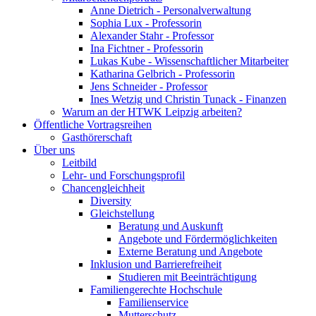
Anne Dietrich - Personalverwaltung
Sophia Lux - Professorin
Alexander Stahr - Professor
Ina Fichtner - Professorin
Lukas Kube - Wissenschaftlicher Mitarbeiter
Katharina Gelbrich - Professorin
Jens Schneider - Professor
Ines Wetzig und Christin Tunack - Finanzen
Warum an der HTWK Leipzig arbeiten?
Öffentliche Vortragsreihen
Gasthörerschaft
Über uns
Leitbild
Lehr- und Forschungsprofil
Chancengleichheit
Diversity
Gleichstellung
Beratung und Auskunft
Angebote und Fördermöglichkeiten
Externe Beratung und Angebote
Inklusion und Barrierefreiheit
Studieren mit Beeinträchtigung
Familiengerechte Hochschule
Familienservice
Mutterschutz