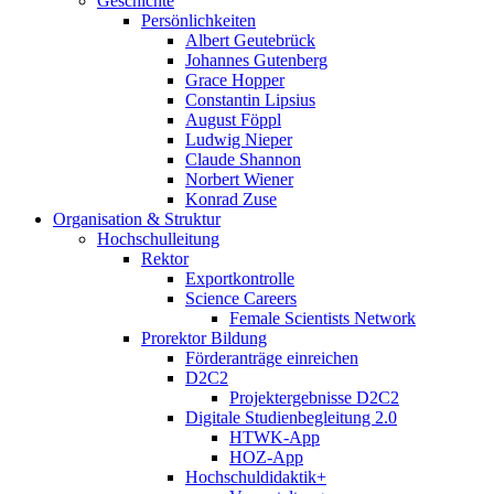
Geschichte
Persönlichkeiten
Albert Geutebrück
Johannes Gutenberg
Grace Hopper
Constantin Lipsius
August Föppl
Ludwig Nieper
Claude Shannon
Norbert Wiener
Konrad Zuse
Organisation & Struktur
Hochschulleitung
Rektor
Exportkontrolle
Science Careers
Female Scientists Network
Prorektor Bildung
Förderanträge einreichen
D2C2
Projektergebnisse D2C2
Digitale Studienbegleitung 2.0
HTWK-App
HOZ-App
Hochschuldidaktik+