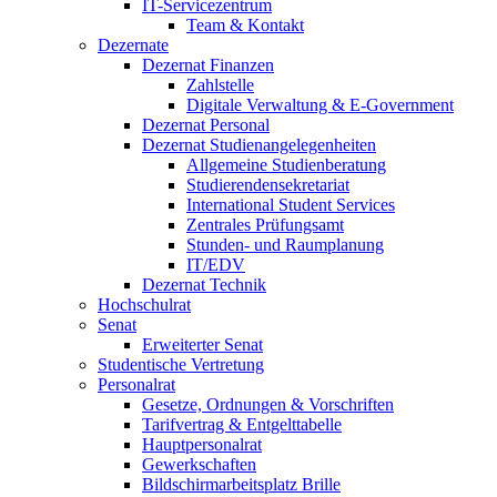
IT-Servicezentrum
Team & Kontakt
Dezernate
Dezernat Finanzen
Zahlstelle
Digitale Verwaltung & E-Government
Dezernat Personal
Dezernat Studienangelegenheiten
Allgemeine Studienberatung
Studierendensekretariat
International Student Services
Zentrales Prüfungsamt
Stunden- und Raumplanung
IT/EDV
Dezernat Technik
Hochschulrat
Senat
Erweiterter Senat
Studentische Vertretung
Personalrat
Gesetze, Ordnungen & Vorschriften
Tarifvertrag & Entgelttabelle
Hauptpersonalrat
Gewerkschaften
Bildschirmarbeitsplatz Brille