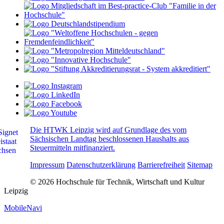
Die HTWK Leipzig wird auf Grundlage des vom
Sächsischen Landtag beschlossenen Haushalts aus
Steuermitteln mitfinanziert.
Impressum
Datenschutzerklärung
Barrierefreiheit
Sitemap
© 2026 Hochschule für Technik, Wirtschaft und Kultur
Leipzig
MobileNavi