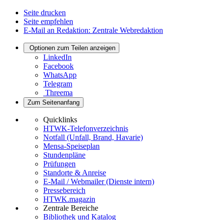
Seite drucken
Seite empfehlen
E-Mail an Redaktion: Zentrale Webredaktion
Optionen zum Teilen anzeigen
LinkedIn
Facebook
WhatsApp
Telegram
Threema
Zum Seitenanfang
Quicklinks
HTWK-Telefonverzeichnis
Notfall (Unfall, Brand, Havarie)
Mensa-Speiseplan
Stundenpläne
Prüfungen
Standorte & Anreise
E-Mail / Webmailer (Dienste intern)
Pressebereich
HTWK.magazin
Zentrale Bereiche
Bibliothek und Katalog