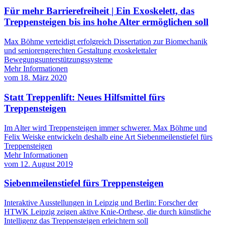
Für mehr Barrierefreiheit | Ein Exoskelett, das
Treppensteigen bis ins hohe Alter ermöglichen soll
Max Böhme verteidigt erfolgreich Dissertation zur Biomechanik
und seniorengerechten Gestaltung exoskelettaler
Bewegungsunterstützungssysteme
Mehr Informationen
vom
18. März 2020
Statt Treppenlift: Neues Hilfsmittel fürs
Treppensteigen
Im Alter wird Treppensteigen immer schwerer. Max Böhme und
Felix Weiske entwickeln deshalb eine Art Siebenmeilenstiefel fürs
Treppensteigen
Mehr Informationen
vom
12. August 2019
Siebenmeilenstiefel fürs Treppensteigen
Interaktive Ausstellungen in Leipzig und Berlin: Forscher der
HTWK Leipzig zeigen aktive Knie-Orthese, die durch künstliche
Intelligenz das Treppensteigen erleichtern soll