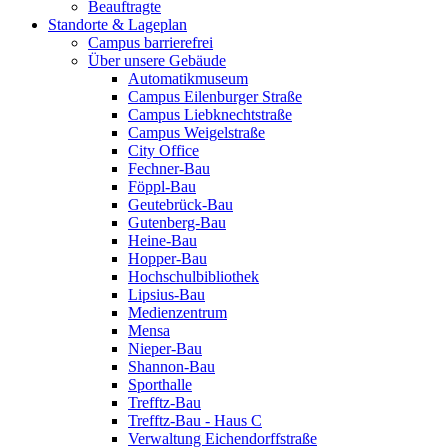
Beauftragte
Standorte & Lageplan
Campus barrierefrei
Über unsere Gebäude
Automatikmuseum
Campus Eilenburger Straße
Campus Liebknechtstraße
Campus Weigelstraße
City Office
Fechner-Bau
Föppl-Bau
Geutebrück-Bau
Gutenberg-Bau
Heine-Bau
Hopper-Bau
Hochschulbibliothek
Lipsius-Bau
Medienzentrum
Mensa
Nieper-Bau
Shannon-Bau
Sporthalle
Trefftz-Bau
Trefftz-Bau - Haus C
Verwaltung Eichendorffstraße