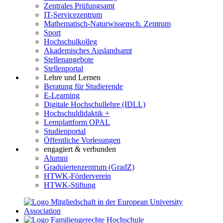
Zentrales Prüfungsamt
IT-Servicezentrum
Mathematisch-Naturwissensch. Zentrum
Sport
Hochschulkolleg
Akademisches Auslandsamt
Stellenangebote
Stellenportal
Lehre und Lernen
Beratung für Studierende
E-Learning
Digitale Hochschullehre (IDLL)
Hochschuldidaktik +
Lernplattform OPAL
Studienportal
Öffentliche Vorlesungen
engagiert & verbunden
Alumni
Graduiertenzentrum (GradZ)
HTWK-Förderverein
HTWK-Stiftung