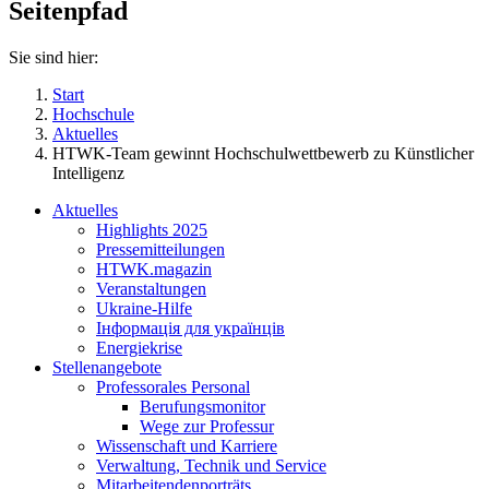
Seitenpfad
Sie sind hier:
Start
Hochschule
Aktuelles
HTWK-Team gewinnt Hochschulwettbewerb zu Künstlicher
Intelligenz
Aktuelles
Highlights 2025
Pressemitteilungen
HTWK.magazin
Veranstaltungen
Ukraine-Hilfe
Інформація для українців
Energiekrise
Stellenangebote
Professorales Personal
Berufungsmonitor
Wege zur Professur
Wissenschaft und Karriere
Verwaltung, Technik und Service
Mitarbeitendenporträts