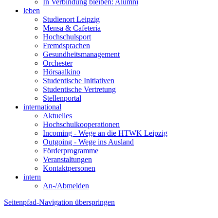
In Verbindung bleiben: Alumni
leben
Studienort Leipzig
Mensa & Cafeteria
Hochschulsport
Fremdsprachen
Gesundheitsmanagement
Orchester
Hörsaalkino
Studentische Initiativen
Studentische Vertretung
Stellenportal
international
Aktuelles
Hochschulkooperationen
Incoming - Wege an die HTWK Leipzig
Outgoing - Wege ins Ausland
Förderprogramme
Veranstaltungen
Kontaktpersonen
intern
An-/Abmelden
Seitenpfad-Navigation überspringen