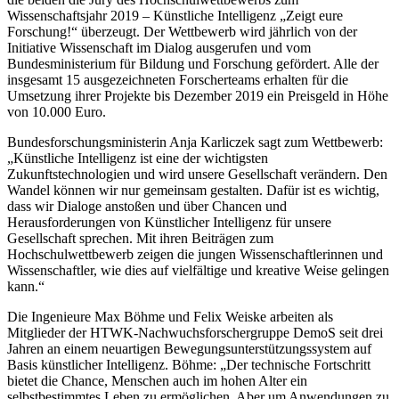
Wissenschaftsjahr 2019 – Künstliche Intelligenz „Zeigt eure
Forschung!“ überzeugt. Der Wettbewerb wird jährlich von der
Initiative Wissenschaft im Dialog ausgerufen und vom
Bundesministerium für Bildung und Forschung gefördert. Alle der
insgesamt 15 ausgezeichneten Forscherteams erhalten für die
Umsetzung ihrer Projekte bis Dezember 2019 ein Preisgeld in Höhe
von 10.000 Euro.
Bundesforschungsministerin Anja Karliczek sagt zum Wettbewerb:
„Künstliche Intelligenz ist eine der wichtigsten
Zukunftstechnologien und wird unsere Gesellschaft verändern. Den
Wandel können wir nur gemeinsam gestalten. Dafür ist es wichtig,
dass wir Dialoge anstoßen und über Chancen und
Herausforderungen von Künstlicher Intelligenz für unsere
Gesellschaft sprechen. Mit ihren Beiträgen zum
Hochschulwettbewerb zeigen die jungen Wissenschaftlerinnen und
Wissenschaftler, wie dies auf vielfältige und kreative Weise gelingen
kann.“
Die Ingenieure Max Böhme und Felix Weiske arbeiten als
Mitglieder der HTWK-Nachwuchsforschergruppe DemoS seit drei
Jahren an einem neuartigen Bewegungsunterstützungssystem auf
Basis künstlicher Intelligenz. Böhme: „Der technische Fortschritt
bietet die Chance, Menschen auch im hohen Alter ein
selbstbestimmtes Leben zu ermöglichen. Aber um Anwendungen zu