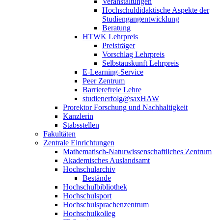
Veranstaltungen
Hochschuldidaktische Aspekte der
Studiengangentwicklung
Beratung
HTWK Lehrpreis
Preisträger
Vorschlag Lehrpreis
Selbstauskunft Lehrpreis
E-Learning-Service
Peer Zentrum
Barrierefreie Lehre
studienerfolg@saxHAW
Prorektor Forschung und Nachhaltigkeit
Kanzlerin
Stabsstellen
Fakultäten
Zentrale Einrichtungen
Mathematisch-Naturwissenschaftliches Zentrum
Akademisches Auslandsamt
Hochschularchiv
Bestände
Hochschulbibliothek
Hochschulsport
Hochschulsprachenzentrum
Hochschulkolleg