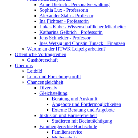
Anne Dietrich - Personalverwaltung
Sophia Lux - Professorin
Alexander Stahr - Professor
Ina Fichtner - Professorin
Lukas Kube - Wissenschaftlicher Mitarbeiter
Katharina Gelbrich - Professorin
Jens Schneider - Professor
Ines Wetzig und Christin Tunack - Finanzen
Warum an der HTWK Leipzig arbeiten?
Öffentliche Vortragsreihen
Gasthörerschaft
Über uns
Leitbild
Lehr- und Forschungsprofil
Chancengleichheit
Diversity
Gleichstellung
Beratung und Auskunft
Angebote und Fördermöglichkeiten
Externe Beratung und Angebote
Inklusion und Barrierefreiheit
Studieren mit Beeinträchtigung
Familiengerechte Hochschule
Familienservice
Mutterschutz