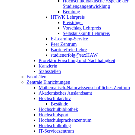
Hochschuldidaktische Aspekte der
Studiengangentwicklung
Beratung
HTWK Lehrpreis
Preisträger
Vorschlag Lehrpreis
Selbstauskunft Lehrpreis
E-Learning-Service
Peer Zentrum
Barrierefreie Lehre
studienerfolg@saxHAW
Prorektor Forschung und Nachhaltigkeit
Kanzlerin
Stabsstellen
Fakultäten
Zentrale Einrichtungen
Mathematisch-Naturwissenschaftliches Zentrum
Akademisches Auslandsamt
Hochschularchiv
Bestände
Hochschulbibliothek
Hochschulsport
Hochschulsprachenzentrum
Hochschulkolleg
IT-Servicezentrum