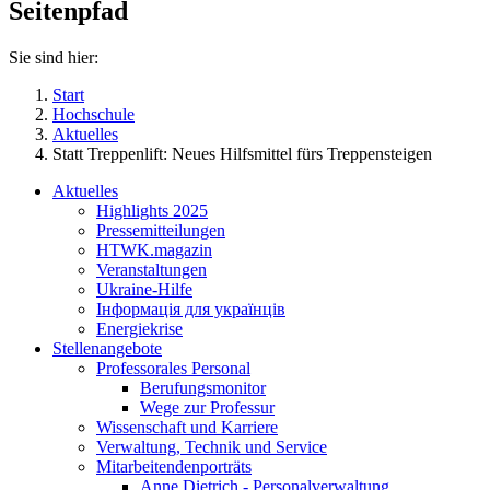
Seitenpfad
Sie sind hier:
Start
Hochschule
Aktuelles
Statt Treppenlift: Neues Hilfsmittel fürs Treppensteigen
Aktuelles
Highlights 2025
Pressemitteilungen
HTWK.magazin
Veranstaltungen
Ukraine-Hilfe
Інформація для українців
Energiekrise
Stellenangebote
Professorales Personal
Berufungsmonitor
Wege zur Professur
Wissenschaft und Karriere
Verwaltung, Technik und Service
Mitarbeitendenporträts
Anne Dietrich - Personalverwaltung