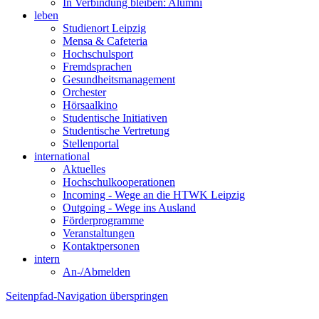
In Verbindung bleiben: Alumni
leben
Studienort Leipzig
Mensa & Cafeteria
Hochschulsport
Fremdsprachen
Gesundheitsmanagement
Orchester
Hörsaalkino
Studentische Initiativen
Studentische Vertretung
Stellenportal
international
Aktuelles
Hochschulkooperationen
Incoming - Wege an die HTWK Leipzig
Outgoing - Wege ins Ausland
Förderprogramme
Veranstaltungen
Kontaktpersonen
intern
An-/Abmelden
Seitenpfad-Navigation überspringen