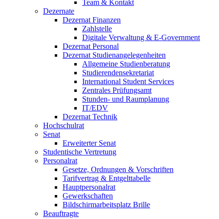
Team & Kontakt
Dezernate
Dezernat Finanzen
Zahlstelle
Digitale Verwaltung & E-Government
Dezernat Personal
Dezernat Studienangelegenheiten
Allgemeine Studienberatung
Studierendensekretariat
International Student Services
Zentrales Prüfungsamt
Stunden- und Raumplanung
IT/EDV
Dezernat Technik
Hochschulrat
Senat
Erweiterter Senat
Studentische Vertretung
Personalrat
Gesetze, Ordnungen & Vorschriften
Tarifvertrag & Entgelttabelle
Hauptpersonalrat
Gewerkschaften
Bildschirmarbeitsplatz Brille
Beauftragte