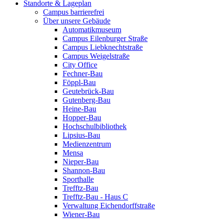
Standorte & Lageplan
Campus barrierefrei
Über unsere Gebäude
Automatikmuseum
Campus Eilenburger Straße
Campus Liebknechtstraße
Campus Weigelstraße
City Office
Fechner-Bau
Föppl-Bau
Geutebrück-Bau
Gutenberg-Bau
Heine-Bau
Hopper-Bau
Hochschulbibliothek
Lipsius-Bau
Medienzentrum
Mensa
Nieper-Bau
Shannon-Bau
Sporthalle
Trefftz-Bau
Trefftz-Bau - Haus C
Verwaltung Eichendorffstraße
Wiener-Bau