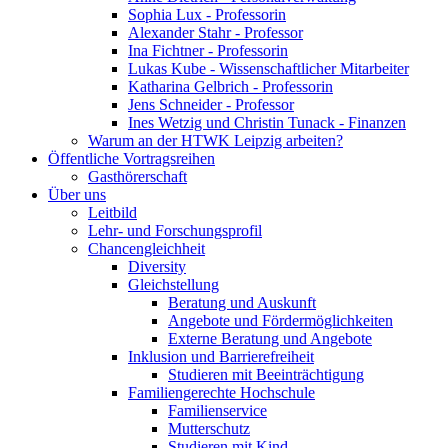
Sophia Lux - Professorin
Alexander Stahr - Professor
Ina Fichtner - Professorin
Lukas Kube - Wissenschaftlicher Mitarbeiter
Katharina Gelbrich - Professorin
Jens Schneider - Professor
Ines Wetzig und Christin Tunack - Finanzen
Warum an der HTWK Leipzig arbeiten?
Öffentliche Vortragsreihen
Gasthörerschaft
Über uns
Leitbild
Lehr- und Forschungsprofil
Chancengleichheit
Diversity
Gleichstellung
Beratung und Auskunft
Angebote und Fördermöglichkeiten
Externe Beratung und Angebote
Inklusion und Barrierefreiheit
Studieren mit Beeinträchtigung
Familiengerechte Hochschule
Familienservice
Mutterschutz
Studieren mit Kind