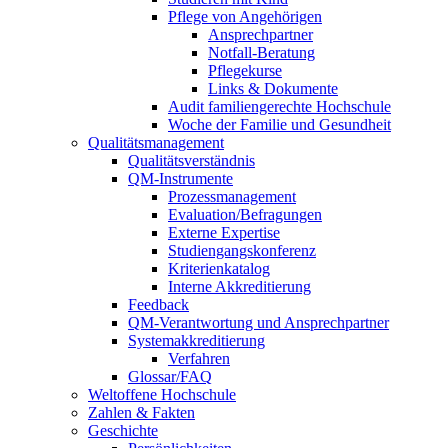
Pflege von Angehörigen
Ansprechpartner
Notfall-Beratung
Pflegekurse
Links & Dokumente
Audit familiengerechte Hochschule
Woche der Familie und Gesundheit
Qualitätsmanagement
Qualitätsverständnis
QM-Instrumente
Prozessmanagement
Evaluation/Befragungen
Externe Expertise
Studiengangskonferenz
Kriterienkatalog
Interne Akkreditierung
Feedback
QM-Verantwortung und Ansprechpartner
Systemakkreditierung
Verfahren
Glossar/FAQ
Weltoffene Hochschule
Zahlen & Fakten
Geschichte