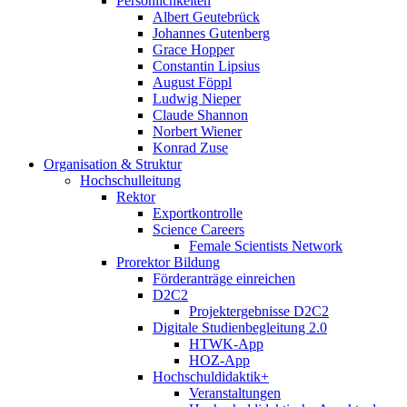
Persönlichkeiten
Albert Geutebrück
Johannes Gutenberg
Grace Hopper
Constantin Lipsius
August Föppl
Ludwig Nieper
Claude Shannon
Norbert Wiener
Konrad Zuse
Organisation & Struktur
Hochschulleitung
Rektor
Exportkontrolle
Science Careers
Female Scientists Network
Prorektor Bildung
Förderanträge einreichen
D2C2
Projektergebnisse D2C2
Digitale Studienbegleitung 2.0
HTWK-App
HOZ-App
Hochschuldidaktik+
Veranstaltungen