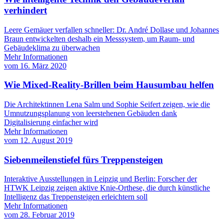
verhindert
Leere Gemäuer verfallen schneller: Dr. André Dollase und Johannes
Braun entwickelten deshalb ein Messsystem, um Raum- und
Gebäudeklima zu überwachen
Mehr Informationen
vom
16. März 2020
Wie Mixed-Reality-Brillen beim Hausumbau helfen
Die Architektinnen Lena Salm und Sophie Seifert zeigen, wie die
Umnutzungsplanung von leerstehenen Gebäuden dank
Digitalisierung einfacher wird
Mehr Informationen
vom
12. August 2019
Siebenmeilenstiefel fürs Treppensteigen
Interaktive Ausstellungen in Leipzig und Berlin: Forscher der
HTWK Leipzig zeigen aktive Knie-Orthese, die durch künstliche
Intelligenz das Treppensteigen erleichtern soll
Mehr Informationen
vom
28. Februar 2019