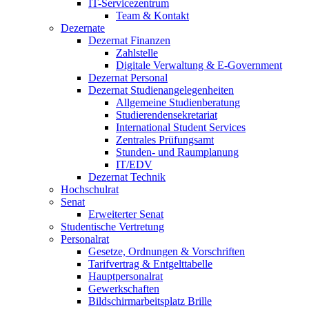
IT-Servicezentrum
Team & Kontakt
Dezernate
Dezernat Finanzen
Zahlstelle
Digitale Verwaltung & E-Government
Dezernat Personal
Dezernat Studienangelegenheiten
Allgemeine Studienberatung
Studierendensekretariat
International Student Services
Zentrales Prüfungsamt
Stunden- und Raumplanung
IT/EDV
Dezernat Technik
Hochschulrat
Senat
Erweiterter Senat
Studentische Vertretung
Personalrat
Gesetze, Ordnungen & Vorschriften
Tarifvertrag & Entgelttabelle
Hauptpersonalrat
Gewerkschaften
Bildschirmarbeitsplatz Brille