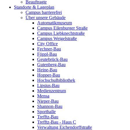
Beauftragte
Standorte & Lageplan
Campus barrierefrei
Über unsere Gebäude
Automatikmuseum
Campus Eilenburger Straße
Campus Liebknechtstraße
Campus Weigelstraße
City Office
Fechner-Bau
Föppl-Bau
Geutebrück-Bau
Gutenberg-Bau
Heine-Bau
Hopper-Bau
Hochschulbibliothek
Lipsius-Bau
Medienzentrum
Mensa
Nieper-Bau
Shannon-Bau
Sporthalle
Trefftz-Bau
Trefftz-Bau - Haus C
Verwaltung Eichendorffstraße