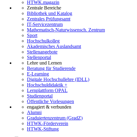
HTWK.magazin
Zentrale Bereiche
Bibliothek und Katalog
Zentrales Prüfungsamt
IT-Servicezentrum
Mathematisch-Naturwissensch. Zentrum
Sport
Hochschulkolleg
Akademisches Auslandsamt
Stellenangebote
Stellenportal
Lehre und Lernen
Beratung für Studierende
E-Learning
Digitale Hochschullehre (IDLL)
Hochschuldidaktik +
Lernplattform OPAL
Studienportal
Öffentliche Vorlesungen
engagiert & verbunden
Alumni
Graduiertenzentrum (GradZ)
HTWK-Förderverein
HTWK-Stiftung