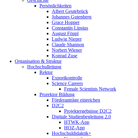
Geschichte
Persönlichkeiten
Albert Geutebrück
Johannes Gutenberg
Grace Hopper
Constantin Lipsius
August Föppl
Ludwig Nieper
Claude Shannon
Norbert Wiener
Konrad Zuse
Organisation & Struktur
Hochschulleitung
Rektor
Exportkontrolle
Science Careers
Female Scientists Network
Prorektor Bildung
Förderanträge einreichen
D2C2
Projektergebnisse D2C2
Digitale Studienbegleitung 2.0
HTWK-App
HOZ-App
Hochschuldidaktik+