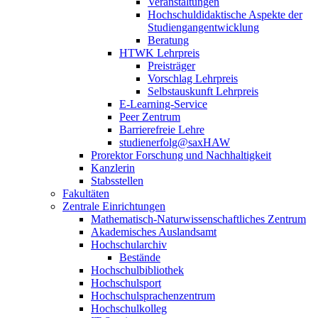
Veranstaltungen
Hochschuldidaktische Aspekte der
Studiengangentwicklung
Beratung
HTWK Lehrpreis
Preisträger
Vorschlag Lehrpreis
Selbstauskunft Lehrpreis
E-Learning-Service
Peer Zentrum
Barrierefreie Lehre
studienerfolg@saxHAW
Prorektor Forschung und Nachhaltigkeit
Kanzlerin
Stabsstellen
Fakultäten
Zentrale Einrichtungen
Mathematisch-Naturwissenschaftliches Zentrum
Akademisches Auslandsamt
Hochschularchiv
Bestände
Hochschulbibliothek
Hochschulsport
Hochschulsprachenzentrum
Hochschulkolleg