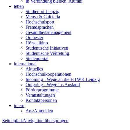
In Verbindung bleiben: Alumni
leben
Studienort Leipzig
Mensa & Cafeteria
Hochschulsport
Fremdsprachen
Gesundheitsmanagement
Orchester
Hörsaalkino
Studentische Initiativen
Studentische Vertretung
Stellenportal
international
Aktuelles
Hochschulkooperationen
Incoming - Wege an die HTWK Leipzig
Outgoing - Wege ins Ausland
Förderprogramme
Veranstaltungen
Kontaktpersonen
intern
An-/Abmelden
Seitenpfad-Navigation überspringen