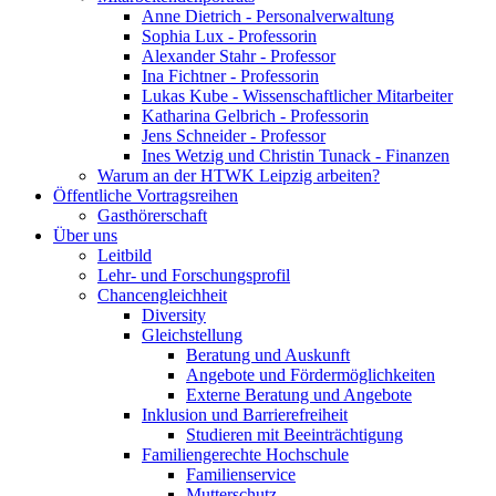
Anne Dietrich - Personalverwaltung
Sophia Lux - Professorin
Alexander Stahr - Professor
Ina Fichtner - Professorin
Lukas Kube - Wissenschaftlicher Mitarbeiter
Katharina Gelbrich - Professorin
Jens Schneider - Professor
Ines Wetzig und Christin Tunack - Finanzen
Warum an der HTWK Leipzig arbeiten?
Öffentliche Vortragsreihen
Gasthörerschaft
Über uns
Leitbild
Lehr- und Forschungsprofil
Chancengleichheit
Diversity
Gleichstellung
Beratung und Auskunft
Angebote und Fördermöglichkeiten
Externe Beratung und Angebote
Inklusion und Barrierefreiheit
Studieren mit Beeinträchtigung
Familiengerechte Hochschule
Familienservice
Mutterschutz