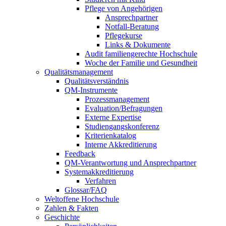
Pflege von Angehörigen
Ansprechpartner
Notfall-Beratung
Pflegekurse
Links & Dokumente
Audit familiengerechte Hochschule
Woche der Familie und Gesundheit
Qualitätsmanagement
Qualitätsverständnis
QM-Instrumente
Prozessmanagement
Evaluation/Befragungen
Externe Expertise
Studiengangskonferenz
Kriterienkatalog
Interne Akkreditierung
Feedback
QM-Verantwortung und Ansprechpartner
Systemakkreditierung
Verfahren
Glossar/FAQ
Weltoffene Hochschule
Zahlen & Fakten
Geschichte