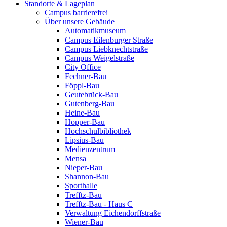
Standorte & Lageplan
Campus barrierefrei
Über unsere Gebäude
Automatikmuseum
Campus Eilenburger Straße
Campus Liebknechtstraße
Campus Weigelstraße
City Office
Fechner-Bau
Föppl-Bau
Geutebrück-Bau
Gutenberg-Bau
Heine-Bau
Hopper-Bau
Hochschulbibliothek
Lipsius-Bau
Medienzentrum
Mensa
Nieper-Bau
Shannon-Bau
Sporthalle
Trefftz-Bau
Trefftz-Bau - Haus C
Verwaltung Eichendorffstraße
Wiener-Bau