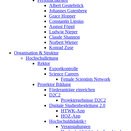
Persönlichkeiten
Albert Geutebrück
Johannes Gutenberg
Grace Hopper
Constantin Lipsius
August Föppl
Ludwig Nieper
Claude Shannon
Norbert Wiener
Konrad Zuse
Organisation & Struktur
Hochschulleitung
Rektor
Exportkontrolle
Science Careers
Female Scientists Network
Prorektor Bildung
Förderanträge einreichen
D2C2
Projektergebnisse D2C2
Digitale Studienbegleitung 2.0
HTWK-App
HOZ-App
Hochschuldidaktik+
Veranstaltungen