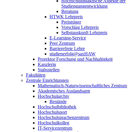
Hochschuldidaktische Aspekte der
Studiengangentwicklung
Beratung
HTWK Lehrpreis
Preisträger
Vorschlag Lehrpreis
Selbstauskunft Lehrpreis
E-Learning-Service
Peer Zentrum
Barrierefreie Lehre
studienerfolg@saxHAW
Prorektor Forschung und Nachhaltigkeit
Kanzlerin
Stabsstellen
Fakultäten
Zentrale Einrichtungen
Mathematisch-Naturwissenschaftliches Zentrum
Akademisches Auslandsamt
Hochschularchiv
Bestände
Hochschulbibliothek
Hochschulsport
Hochschulsprachenzentrum
Hochschulkolleg
IT-Servicezentrum