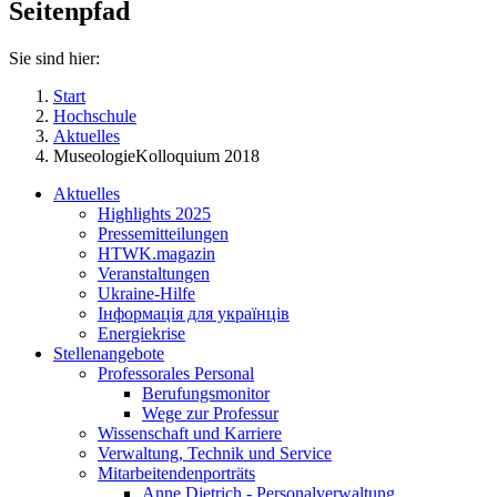
Seitenpfad
Sie sind hier:
Start
Hochschule
Aktuelles
MuseologieKolloquium 2018
Aktuelles
Highlights 2025
Pressemitteilungen
HTWK.magazin
Veranstaltungen
Ukraine-Hilfe
Інформація для українців
Energiekrise
Stellenangebote
Professorales Personal
Berufungsmonitor
Wege zur Professur
Wissenschaft und Karriere
Verwaltung, Technik und Service
Mitarbeitendenporträts
Anne Dietrich - Personalverwaltung