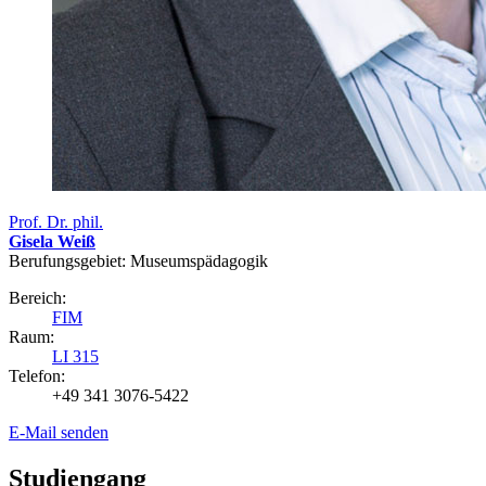
Prof. Dr. phil.
Gisela Weiß
Berufungsgebiet: Museumspädagogik
Bereich:
FIM
Raum:
LI 315
Telefon:
+49 341 3076-5422
E-Mail senden
Studiengang