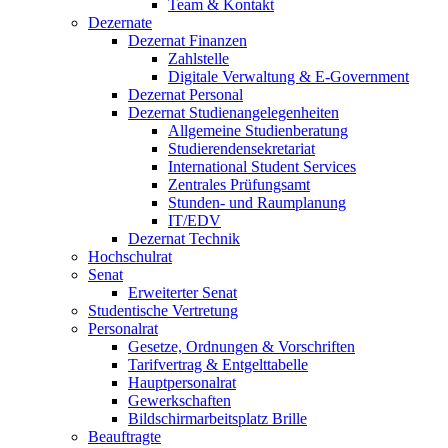
Team & Kontakt
Dezernate
Dezernat Finanzen
Zahlstelle
Digitale Verwaltung & E-Government
Dezernat Personal
Dezernat Studienangelegenheiten
Allgemeine Studienberatung
Studierendensekretariat
International Student Services
Zentrales Prüfungsamt
Stunden- und Raumplanung
IT/EDV
Dezernat Technik
Hochschulrat
Senat
Erweiterter Senat
Studentische Vertretung
Personalrat
Gesetze, Ordnungen & Vorschriften
Tarifvertrag & Entgelttabelle
Hauptpersonalrat
Gewerkschaften
Bildschirmarbeitsplatz Brille
Beauftragte