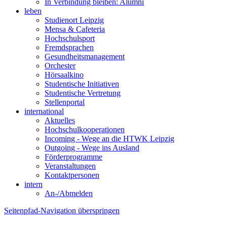
In Verbindung bleiben: Alumni
leben
Studienort Leipzig
Mensa & Cafeteria
Hochschulsport
Fremdsprachen
Gesundheitsmanagement
Orchester
Hörsaalkino
Studentische Initiativen
Studentische Vertretung
Stellenportal
international
Aktuelles
Hochschulkooperationen
Incoming - Wege an die HTWK Leipzig
Outgoing - Wege ins Ausland
Förderprogramme
Veranstaltungen
Kontaktpersonen
intern
An-/Abmelden
Seitenpfad-Navigation überspringen