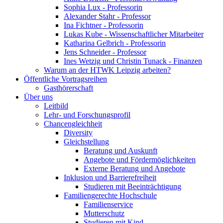
Sophia Lux - Professorin
Alexander Stahr - Professor
Ina Fichtner - Professorin
Lukas Kube - Wissenschaftlicher Mitarbeiter
Katharina Gelbrich - Professorin
Jens Schneider - Professor
Ines Wetzig und Christin Tunack - Finanzen
Warum an der HTWK Leipzig arbeiten?
Öffentliche Vortragsreihen
Gasthörerschaft
Über uns
Leitbild
Lehr- und Forschungsprofil
Chancengleichheit
Diversity
Gleichstellung
Beratung und Auskunft
Angebote und Fördermöglichkeiten
Externe Beratung und Angebote
Inklusion und Barrierefreiheit
Studieren mit Beeinträchtigung
Familiengerechte Hochschule
Familienservice
Mutterschutz
Studieren mit Kind