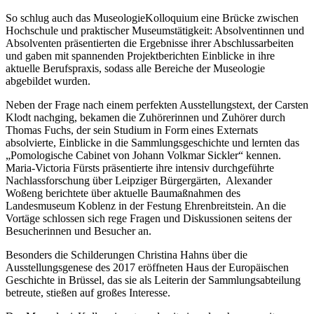
So schlug auch das MuseologieKolloquium eine Brücke zwischen
Hochschule und praktischer Museumstätigkeit: Absolventinnen und
Absolventen präsentierten die Ergebnisse ihrer Abschlussarbeiten
und gaben mit spannenden Projektberichten Einblicke in ihre
aktuelle Berufspraxis, sodass alle Bereiche der Museologie
abgebildet wurden.
Neben der Frage nach einem perfekten Ausstellungstext, der Carsten
Klodt nachging, bekamen die Zuhörerinnen und Zuhörer durch
Thomas Fuchs, der sein Studium in Form eines Externats
absolvierte, Einblicke in die Sammlungsgeschichte und lernten das
„Pomologische Cabinet von Johann Volkmar Sickler“ kennen.
Maria-Victoria Fürsts präsentierte ihre intensiv durchgeführte
Nachlassforschung über Leipziger Bürgergärten, Alexander
Woßeng berichtete über aktuelle Baumaßnahmen des
Landesmuseum Koblenz in der Festung Ehrenbreitstein. An die
Vortäge schlossen sich rege Fragen und Diskussionen seitens der
Besucherinnen und Besucher an.
Besonders die Schilderungen Christina Hahns über die
Ausstellungsgenese des 2017 eröffneten Haus der Europäischen
Geschichte in Brüssel, das sie als Leiterin der Sammlungsabteilung
betreute, stießen auf großes Interesse.