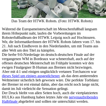
Das Team der HTWK Robots. (Foto: HTWK Robots)
Während die Europameisterschaft im Menschenfußball langsam
ihrem Höhepunkt naht, laufen die Vorbereitungen im
Roboterfußballteam der HTWK Leipzig noch auf Hochtouren.
Wir, die InformatikerInnen der HTWK Robots fahren vom 17. bis
21. Juli nach Eindhoven in den Niederlanden, um mit Teams aus
aller Welt um den Titel zu kämpfen.
Die herbe 9:0-Niederlage im deutsch-deutschen Finale auf der
vergangenen WM in Bordeaux war schmerzhaft, auch auf der
offenen deutschen Meisterschaft im Frühjahr konnten wir den
ewigen Finalgegner B-Human aus Bremen nicht bezwingen.
Aber mit 4:1 und einigen unglücklich vertanen Torchancen war
dieses Spiel um einiges ausgeglichener
, als das dem amtierenden
Weltmeister sicherlich lieb gewesen wäre. Die perfekte Torbilanz
der Bremer ist erst einmal dahin, aber das reicht noch lange nicht,
damit im Juli vielleicht die Sensation gelingt.
Der Druck bleibt von allen Seiten hoch, auch die viertplatzierten
HULKs aus Hamburg haben letztes Jahr ein
nervenaufreibendes
Halbfinale
abgeliefert und sollten nie unterschätzt werden.