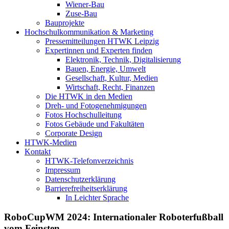
Wiener-Bau
Zuse-Bau
Bauprojekte
Hochschulkommunikation & Marketing
Pressemitteilungen HTWK Leipzig
Expertinnen und Experten finden
Elektronik, Technik, Digitalisierung
Bauen, Energie, Umwelt
Gesellschaft, Kultur, Medien
Wirtschaft, Recht, Finanzen
Die HTWK in den Medien
Dreh- und Fotogenehmigungen
Fotos Hochschulleitung
Fotos Gebäude und Fakultäten
Corporate Design
HTWK-Medien
Kontakt
HTWK-Telefonverzeichnis
Impressum
Datenschutzerklärung
Barrierefreiheitserklärung
In Leichter Sprache
RoboCupWM 2024: Internationaler Roboterfußball
vom Feinsten