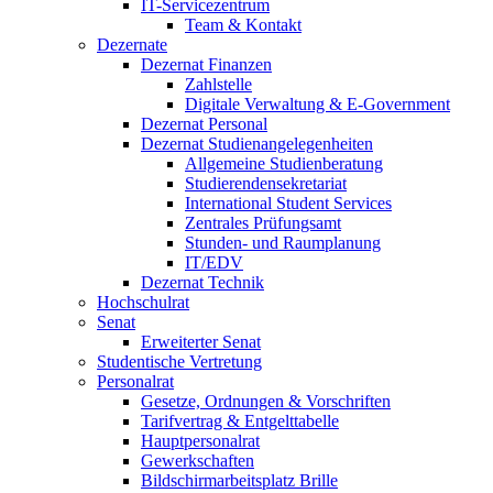
IT-Servicezentrum
Team & Kontakt
Dezernate
Dezernat Finanzen
Zahlstelle
Digitale Verwaltung & E-Government
Dezernat Personal
Dezernat Studienangelegenheiten
Allgemeine Studienberatung
Studierendensekretariat
International Student Services
Zentrales Prüfungsamt
Stunden- und Raumplanung
IT/EDV
Dezernat Technik
Hochschulrat
Senat
Erweiterter Senat
Studentische Vertretung
Personalrat
Gesetze, Ordnungen & Vorschriften
Tarifvertrag & Entgelttabelle
Hauptpersonalrat
Gewerkschaften
Bildschirmarbeitsplatz Brille