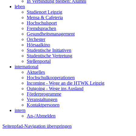
In Verbindung bleiben: Alumni
leben
Studienort Leipzig
Mensa & Cafeteria
Hochschulsport
Fremdsprachen
Gesundheitsmanagement
Orchester
Hörsaalkino
Studentische Initiativen
Studentische Vertretung
Stellenportal
international
Aktuelles
Hochschulkooperationen
Incoming - Wege an die HTWK Leipzig
Outgoing - Wege ins Ausland
Förderprogramme
Veranstaltungen
Kontaktpersonen
intern
An-/Abmelden
Seitenpfad-Navigation überspringen