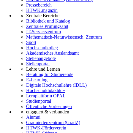
Pressebereich
HTWK.magazin
Zentrale Bereiche
Bibliothek und Katalog
Zentrales Prüfungsamt
IT-Servicezentrum
Mathematisch-Naturwissensch. Zentrum
Sport
Hochschulkolleg
Akademisches Auslandsamt
Stellenangebote
Stellenportal
Lehre und Lernen
Beratung für Studierende
E-Learning
Digitale Hochschullehre (IDLL)
Hochschuldidaktik +
Lernplattform OPAL
Studienportal
Öffentliche Vorlesungen
engagiert & verbunden
Alumni
Graduiertenzentrum (GradZ)
HTWK-Förderverein