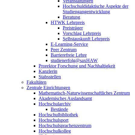
Veranstaltungen
Hochschuldidaktische Aspekte der
Studiengangentwicklung
Beratung
HTWK Lehrpreis
Preisträger
Vorschlag Lehrpreis
Selbstauskunft Lehrpreis
E-Learning-Service
Peer Zentrum
Barrierefreie Lehre
studienerfolg@saxHAW
Prorektor Forschung und Nachhaltigkeit
Kanzlerin
Stabsstellen
Fakultäten
Zentrale Einrichtungen
Mathematisch-Naturwissenschaftliches Zentrum
Akademisches Auslandsamt
Hochschularchiv
Bestände
Hochschulbibliothek
Hochschulsport
Hochschulsprachenzentrum
Hochschulkolleg