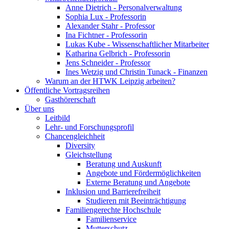
Anne Dietrich - Personalverwaltung
Sophia Lux - Professorin
Alexander Stahr - Professor
Ina Fichtner - Professorin
Lukas Kube - Wissenschaftlicher Mitarbeiter
Katharina Gelbrich - Professorin
Jens Schneider - Professor
Ines Wetzig und Christin Tunack - Finanzen
Warum an der HTWK Leipzig arbeiten?
Öffentliche Vortragsreihen
Gasthörerschaft
Über uns
Leitbild
Lehr- und Forschungsprofil
Chancengleichheit
Diversity
Gleichstellung
Beratung und Auskunft
Angebote und Fördermöglichkeiten
Externe Beratung und Angebote
Inklusion und Barrierefreiheit
Studieren mit Beeinträchtigung
Familiengerechte Hochschule
Familienservice
Mutterschutz