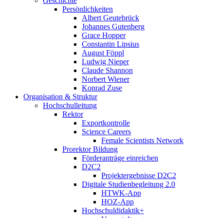
Geschichte
Persönlichkeiten
Albert Geutebrück
Johannes Gutenberg
Grace Hopper
Constantin Lipsius
August Föppl
Ludwig Nieper
Claude Shannon
Norbert Wiener
Konrad Zuse
Organisation & Struktur
Hochschulleitung
Rektor
Exportkontrolle
Science Careers
Female Scientists Network
Prorektor Bildung
Förderanträge einreichen
D2C2
Projektergebnisse D2C2
Digitale Studienbegleitung 2.0
HTWK-App
HOZ-App
Hochschuldidaktik+