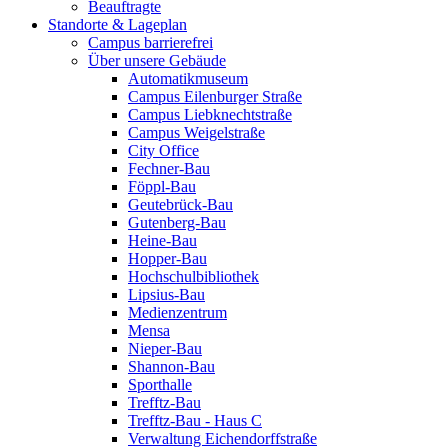
Beauftragte
Standorte & Lageplan
Campus barrierefrei
Über unsere Gebäude
Automatikmuseum
Campus Eilenburger Straße
Campus Liebknechtstraße
Campus Weigelstraße
City Office
Fechner-Bau
Föppl-Bau
Geutebrück-Bau
Gutenberg-Bau
Heine-Bau
Hopper-Bau
Hochschulbibliothek
Lipsius-Bau
Medienzentrum
Mensa
Nieper-Bau
Shannon-Bau
Sporthalle
Trefftz-Bau
Trefftz-Bau - Haus C
Verwaltung Eichendorffstraße