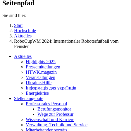
Seitenpfad
Sie sind hier:
Start
Hochschule
Aktuelles
RoboCupWM 2024: Internationaler Roboterfußball vom
Feinsten
Aktuelles
Highlights 2025
Pressemitteilungen
HTWK.magazin
Veranstaltungen
Ukraine-Hilfe
Інформація для українців
Energiekrise
Stellenangebote
Professorales Personal
Berufungsmonitor
Wege zur Professur
Wissenschaft und Karriere
Verwaltung, Technik und Service
Mitarbeitendenporträts