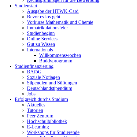
Rechtsgrundlagen für die Bewerbung
Studienstart
Ausgabe der HTWK-Card
Bevor es los geht
Vorkurse Mathematik und Chemie
Immatrikulationsfeier
Studienbeginn
Online Services
Gut zu Wissen
Internationals
Willkommenswochen
Buddyprogramm
Studienfinanzierung
BAföG
Soziale Notlagen
Stipendien und Stiftungen
Deutschlandstipendium
Jobs
Erfolgreich durchs Studium
Aktuelles
Tutorien
Peer Zentrum
Hochschulbibliothek
E-Learning
Workshops für Studierende