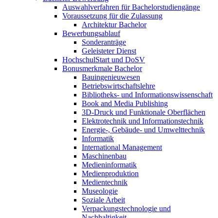
Auswahlverfahren für Bachelorstudiengänge
Voraussetzung für die Zulassung
Architektur Bachelor
Bewerbungsablauf
Sonderanträge
Geleisteter Dienst
HochschulStart und DoSV
Bonusmerkmale Bachelor
Bauingenieuwesen
Betriebswirtschaftslehre
Bibliotheks- und Informationswissenschaft
Book and Media Publishing
3D-Druck und Funktionale Oberflächen
Elektrotechnik und Informationstechnik
Energie-, Gebäude- und Umwelttechnik
Informatik
International Management
Maschinenbau
Medieninformatik
Medienproduktion
Medientechnik
Museologie
Soziale Arbeit
Verpackungstechnologie und
Nachhaltigkeit