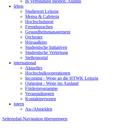
In Verbindung bleiben: Alumni
leben
Studienort Leipzig
Mensa & Cafeteria
Hochschulsport
Fremdsprachen
Gesundheitsmanagement
Orchester
Hörsaalkino
Studentische Initiativen
Studentische Vertretung
Stellenportal
international
Aktuelles
Hochschulkooperationen
Incoming - Wege an die HTWK Leipzig
Outgoing - Wege ins Ausland
Förderprogramme
Veranstaltungen
Kontaktpersonen
intern
An-/Abmelden
Seitenpfad-Navigation überspringen