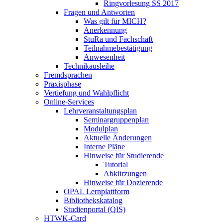
Ringvorlesung SS 2017
Fragen und Antworten
Was gilt für MICH?
Anerkennung
StuRa und Fachschaft
Teilnahmebestätigung
Anwesenheit
Technikausleihe
Fremdsprachen
Praxisphase
Vertiefung und Wahlpflicht
Online-Services
Lehrveranstaltungsplan
Seminargruppenplan
Modulplan
Aktuelle Änderungen
Interne Pläne
Hinweise für Studierende
Tutorial
Abkürzungen
Hinweise für Dozierende
OPAL Lernplattform
Bibliothekskatalog
Studienportal (QIS)
HTWK-Card