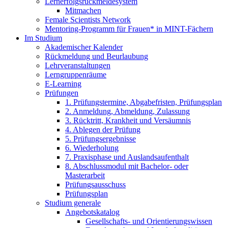
Lernerfolgsrückmeldesystem
Mitmachen
Female Scientists Network
Mentoring-Programm für Frauen* in MINT-Fächern
Im Studium
Akademischer Kalender
Rückmeldung und Beurlaubung
Lehrveranstaltungen
Lerngruppenräume
E-Learning
Prüfungen
1. Prüfungstermine, Abgabefristen, Prüfungsplan
2. Anmeldung, Abmeldung, Zulassung
3. Rücktritt, Krankheit und Versäumnis
4. Ablegen der Prüfung
5. Prüfungsergebnisse
6. Wiederholung
7. Praxisphase und Auslandsaufenthalt
8. Abschlussmodul mit Bachelor- oder
Masterarbeit
Prüfungsausschuss
Prüfungsplan
Studium generale
Angebotskatalog
Gesellschafts- und Orientierungswissen