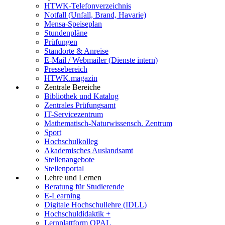
HTWK-Telefonverzeichnis
Notfall (Unfall, Brand, Havarie)
Mensa-Speiseplan
Stundenpläne
Prüfungen
Standorte & Anreise
E-Mail / Webmailer (Dienste intern)
Pressebereich
HTWK.magazin
Zentrale Bereiche
Bibliothek und Katalog
Zentrales Prüfungsamt
IT-Servicezentrum
Mathematisch-Naturwissensch. Zentrum
Sport
Hochschulkolleg
Akademisches Auslandsamt
Stellenangebote
Stellenportal
Lehre und Lernen
Beratung für Studierende
E-Learning
Digitale Hochschullehre (IDLL)
Hochschuldidaktik +
Lernplattform OPAL