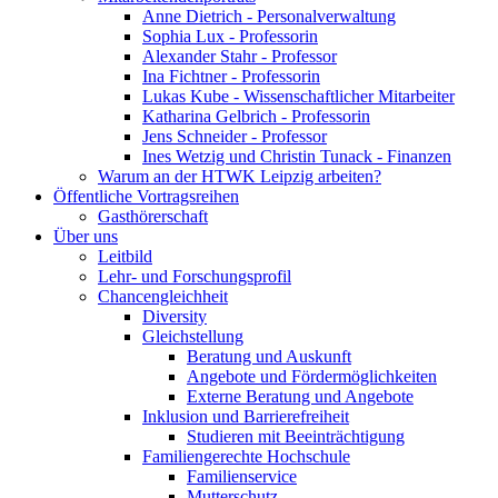
Anne Dietrich - Personalverwaltung
Sophia Lux - Professorin
Alexander Stahr - Professor
Ina Fichtner - Professorin
Lukas Kube - Wissenschaftlicher Mitarbeiter
Katharina Gelbrich - Professorin
Jens Schneider - Professor
Ines Wetzig und Christin Tunack - Finanzen
Warum an der HTWK Leipzig arbeiten?
Öffentliche Vortragsreihen
Gasthörerschaft
Über uns
Leitbild
Lehr- und Forschungsprofil
Chancengleichheit
Diversity
Gleichstellung
Beratung und Auskunft
Angebote und Fördermöglichkeiten
Externe Beratung und Angebote
Inklusion und Barrierefreiheit
Studieren mit Beeinträchtigung
Familiengerechte Hochschule
Familienservice
Mutterschutz