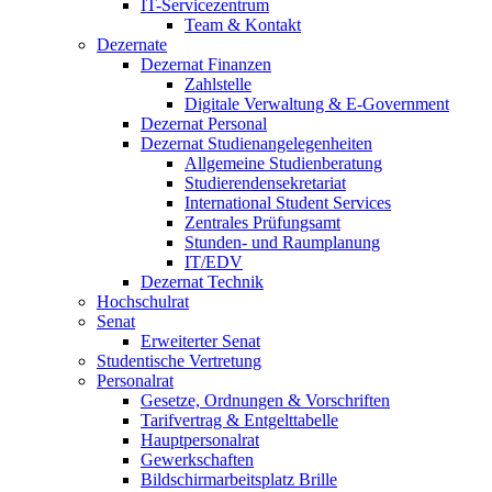
IT-Servicezentrum
Team & Kontakt
Dezernate
Dezernat Finanzen
Zahlstelle
Digitale Verwaltung & E-Government
Dezernat Personal
Dezernat Studienangelegenheiten
Allgemeine Studienberatung
Studierendensekretariat
International Student Services
Zentrales Prüfungsamt
Stunden- und Raumplanung
IT/EDV
Dezernat Technik
Hochschulrat
Senat
Erweiterter Senat
Studentische Vertretung
Personalrat
Gesetze, Ordnungen & Vorschriften
Tarifvertrag & Entgelttabelle
Hauptpersonalrat
Gewerkschaften
Bildschirmarbeitsplatz Brille