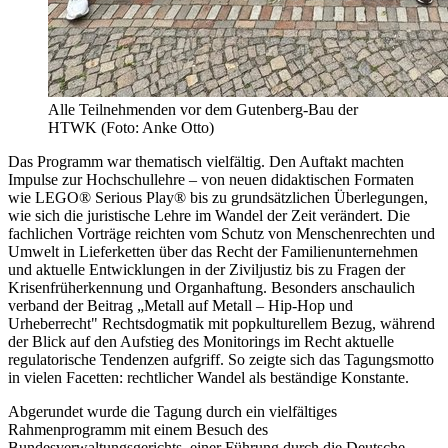
Alle Teilnehmenden vor dem Gutenberg-Bau der
HTWK (Foto: Anke Otto)
Das Programm war thematisch vielfältig. Den Auftakt machten
Impulse zur Hochschullehre – von neuen didaktischen Formaten
wie LEGO® Serious Play® bis zu grundsätzlichen Überlegungen,
wie sich die juristische Lehre im Wandel der Zeit verändert. Die
fachlichen Vorträge reichten vom Schutz von Menschenrechten und
Umwelt in Lieferketten über das Recht der Familienunternehmen
und aktuelle Entwicklungen in der Ziviljustiz bis zu Fragen der
Krisenfrüherkennung und Organhaftung. Besonders anschaulich
verband der Beitrag „Metall auf Metall – Hip-Hop und
Urheberrecht" Rechtsdogmatik mit popkulturellem Bezug, während
der Blick auf den Aufstieg des Monitorings im Recht aktuelle
regulatorische Tendenzen aufgriff. So zeigte sich das Tagungsmotto
in vielen Facetten: rechtlicher Wandel als beständige Konstante.
Abgerundet wurde die Tagung durch ein vielfältiges
Rahmenprogramm mit einem Besuch des
Bundesverwaltungsgerichts, einer Führung durch die Deutsche