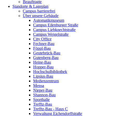
Beauftragte
Standorte & Lageplan
Campus barrierefrei
Über unsere Gebäude
Automatikmuseum
Campus Eilenburger Straße
Campus Liebknechtstraße
Campus Weigelstraße
City Office
Fechner-Bau
Föppl-Bau
Geutebrück-Bau
Gutenberg-Bau
Heine-Bau
Hopper-Bau
Hochschulbibliothek
Lipsius-Bau
Medienzentrum
Mensa
Nieper-Bau
Shannon-Bau
Sporthalle
Trefftz-Bau
Trefftz-Bau - Haus C
Verwaltung Eichendorffstraße