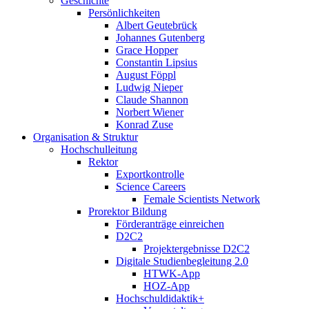
Geschichte
Persönlichkeiten
Albert Geutebrück
Johannes Gutenberg
Grace Hopper
Constantin Lipsius
August Föppl
Ludwig Nieper
Claude Shannon
Norbert Wiener
Konrad Zuse
Organisation & Struktur
Hochschulleitung
Rektor
Exportkontrolle
Science Careers
Female Scientists Network
Prorektor Bildung
Förderanträge einreichen
D2C2
Projektergebnisse D2C2
Digitale Studienbegleitung 2.0
HTWK-App
HOZ-App
Hochschuldidaktik+