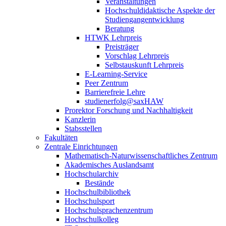
Veranstaltungen
Hochschuldidaktische Aspekte der
Studiengangentwicklung
Beratung
HTWK Lehrpreis
Preisträger
Vorschlag Lehrpreis
Selbstauskunft Lehrpreis
E-Learning-Service
Peer Zentrum
Barrierefreie Lehre
studienerfolg@saxHAW
Prorektor Forschung und Nachhaltigkeit
Kanzlerin
Stabsstellen
Fakultäten
Zentrale Einrichtungen
Mathematisch-Naturwissenschaftliches Zentrum
Akademisches Auslandsamt
Hochschularchiv
Bestände
Hochschulbibliothek
Hochschulsport
Hochschulsprachenzentrum
Hochschulkolleg