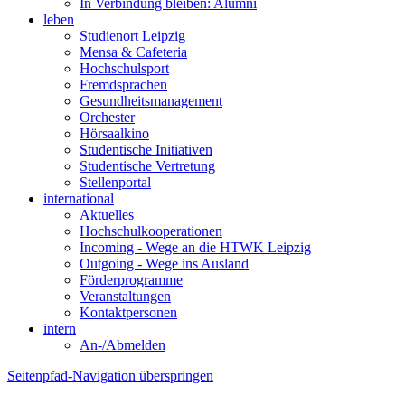
In Verbindung bleiben: Alumni
leben
Studienort Leipzig
Mensa & Cafeteria
Hochschulsport
Fremdsprachen
Gesundheitsmanagement
Orchester
Hörsaalkino
Studentische Initiativen
Studentische Vertretung
Stellenportal
international
Aktuelles
Hochschulkooperationen
Incoming - Wege an die HTWK Leipzig
Outgoing - Wege ins Ausland
Förderprogramme
Veranstaltungen
Kontaktpersonen
intern
An-/Abmelden
Seitenpfad-Navigation überspringen