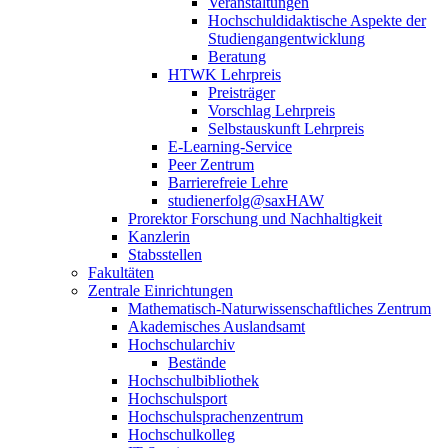
Veranstaltungen
Hochschuldidaktische Aspekte der
Studiengangentwicklung
Beratung
HTWK Lehrpreis
Preisträger
Vorschlag Lehrpreis
Selbstauskunft Lehrpreis
E-Learning-Service
Peer Zentrum
Barrierefreie Lehre
studienerfolg@saxHAW
Prorektor Forschung und Nachhaltigkeit
Kanzlerin
Stabsstellen
Fakultäten
Zentrale Einrichtungen
Mathematisch-Naturwissenschaftliches Zentrum
Akademisches Auslandsamt
Hochschularchiv
Bestände
Hochschulbibliothek
Hochschulsport
Hochschulsprachenzentrum
Hochschulkolleg