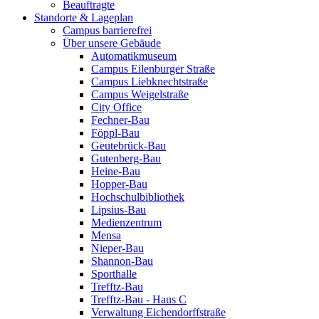
Beauftragte
Standorte & Lageplan
Campus barrierefrei
Über unsere Gebäude
Automatikmuseum
Campus Eilenburger Straße
Campus Liebknechtstraße
Campus Weigelstraße
City Office
Fechner-Bau
Föppl-Bau
Geutebrück-Bau
Gutenberg-Bau
Heine-Bau
Hopper-Bau
Hochschulbibliothek
Lipsius-Bau
Medienzentrum
Mensa
Nieper-Bau
Shannon-Bau
Sporthalle
Trefftz-Bau
Trefftz-Bau - Haus C
Verwaltung Eichendorffstraße