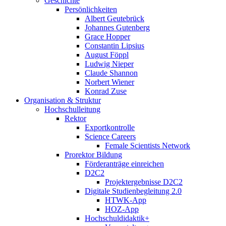
Geschichte
Persönlichkeiten
Albert Geutebrück
Johannes Gutenberg
Grace Hopper
Constantin Lipsius
August Föppl
Ludwig Nieper
Claude Shannon
Norbert Wiener
Konrad Zuse
Organisation & Struktur
Hochschulleitung
Rektor
Exportkontrolle
Science Careers
Female Scientists Network
Prorektor Bildung
Förderanträge einreichen
D2C2
Projektergebnisse D2C2
Digitale Studienbegleitung 2.0
HTWK-App
HOZ-App
Hochschuldidaktik+