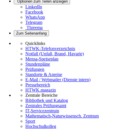
Optionen zum Teilen anzeigen
LinkedIn
Facebook
WhatsApp
Telegram
Threema
Zum Seitenanfang
Quicklinks
HTWK-Telefonverzeichnis
Notfall (Unfall, Brand, Havarie)
Mensa-Speiseplan
Stundenpläne
Prüfungen
Standorte & Anreise
E-Mail / Webmailer (Dienste intern)
Pressebereich
HTWK.magazin
Zentrale Bereiche
Bibliothek und Katalog
Zentrales Prüfungsamt
IT-Servicezentrum
Mathematisch-Naturwissensch. Zentrum
Sport
Hochschulkolleg