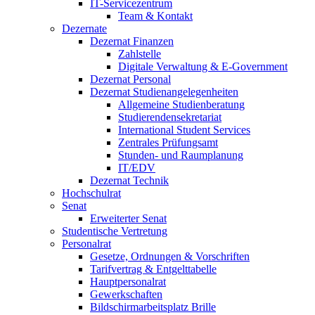
IT-Servicezentrum
Team & Kontakt
Dezernate
Dezernat Finanzen
Zahlstelle
Digitale Verwaltung & E-Government
Dezernat Personal
Dezernat Studienangelegenheiten
Allgemeine Studienberatung
Studierendensekretariat
International Student Services
Zentrales Prüfungsamt
Stunden- und Raumplanung
IT/EDV
Dezernat Technik
Hochschulrat
Senat
Erweiterter Senat
Studentische Vertretung
Personalrat
Gesetze, Ordnungen & Vorschriften
Tarifvertrag & Entgelttabelle
Hauptpersonalrat
Gewerkschaften
Bildschirmarbeitsplatz Brille