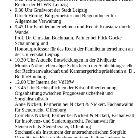
Rektor der HTWK Leipzig
9.30 Uhr Grußwort der Stadt Leipzig
Ulrich Hörnig, Bürgermeister und Beigeordneter für
Allgemeine Verwaltung
9.45 Uhr Familienunternehmen und Recht: Konstanz durch
Wandel
Prof. Dr. Christian Bochmann, Partner bei Flick Gocke
Schaumburg und
Honorarprofessor für das Recht der Familienunternehmen an
der Universität Leipzig
10.30 Uhr Aktuelle Entwicklungen in der Ziviljustiz
Monika Nöhre, ehemalige Schlichterin der Schlichtungsstelle
der Rechtsanwaltschaft und Kammergerichtspräsidentin a. D.,
Berlin/Hamburg
12.00 Uhr Interna der VdHfW
13.45 Uhr Rechtspflichten der Krisenfrüherkennung:
Organhaftung zwischen Prognoseunsicherheit und
Sorgfaltsmaßstab
Anne Nickert, Partnerin bei Nickert & Nickert, Fachanwältin
für Steuerrecht, Offenburg
Cornelius Nickert, Partner bei Nickert & Nickert, Fachanwalt
für Insolvenz- und Sanierungsrecht, Fachanwalt für
Steuerrecht & Steuerberater, Offenburg
Stochastik als Instrument der unternehmerischen Sorgfalt:
Quantitative Risikofrüherkennung und haftungsrelevante