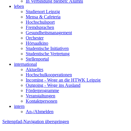
In Verbindung bleiben: Alumni
leben
Studienort Leipzig
Mensa & Cafeteria
Hochschulsport
Fremdsprachen
Gesundheitsmanagement
Orchester
Hörsaalkino
Studentische Initiativen
Studentische Vertretung
Stellenportal
international
Aktuelles
Hochschulkooperationen
Incoming - Wege an die HTWK Leipzig
Outgoing - Wege ins Ausland
Förderprogramme
Veranstaltungen
Kontaktpersonen
intern
An-/Abmelden
Seitenpfad-Navigation überspringen