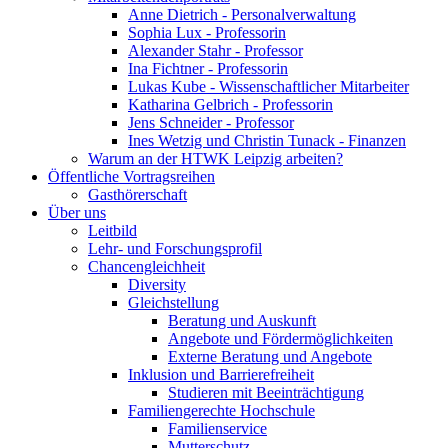
Anne Dietrich - Personalverwaltung
Sophia Lux - Professorin
Alexander Stahr - Professor
Ina Fichtner - Professorin
Lukas Kube - Wissenschaftlicher Mitarbeiter
Katharina Gelbrich - Professorin
Jens Schneider - Professor
Ines Wetzig und Christin Tunack - Finanzen
Warum an der HTWK Leipzig arbeiten?
Öffentliche Vortragsreihen
Gasthörerschaft
Über uns
Leitbild
Lehr- und Forschungsprofil
Chancengleichheit
Diversity
Gleichstellung
Beratung und Auskunft
Angebote und Fördermöglichkeiten
Externe Beratung und Angebote
Inklusion und Barrierefreiheit
Studieren mit Beeinträchtigung
Familiengerechte Hochschule
Familienservice
Mutterschutz