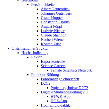
Geschichte
Persönlichkeiten
Albert Geutebrück
Johannes Gutenberg
Grace Hopper
Constantin Lipsius
August Föppl
Ludwig Nieper
Claude Shannon
Norbert Wiener
Konrad Zuse
Organisation & Struktur
Hochschulleitung
Rektor
Exportkontrolle
Science Careers
Female Scientists Network
Prorektor Bildung
Förderanträge einreichen
D2C2
Projektergebnisse D2C2
Digitale Studienbegleitung 2.0
HTWK-App
HOZ-App
Hochschuldidaktik+