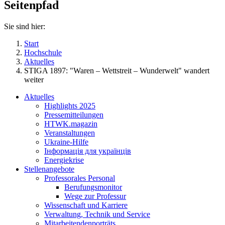
Seitenpfad
Sie sind hier:
Start
Hochschule
Aktuelles
STIGA 1897: "Waren – Wettstreit – Wunderwelt" wandert
weiter
Aktuelles
Highlights 2025
Pressemitteilungen
HTWK.magazin
Veranstaltungen
Ukraine-Hilfe
Інформація для українців
Energiekrise
Stellenangebote
Professorales Personal
Berufungsmonitor
Wege zur Professur
Wissenschaft und Karriere
Verwaltung, Technik und Service
Mitarbeitendenporträts