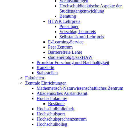
Veranstaltungen
Hochschuldidaktische Aspekte der
Studiengangentwicklung
Beratung
HTWK Lehrpreis
Preisträger
Vorschlag Lehrpreis
Selbstauskunft Lehrpreis
E-Learning-Service
Peer Zentrum
Barrierefreie Lehre
studienerfolg@saxHAW
Prorektor Forschung und Nachhaltigkeit
Kanzlerin
Stabsstellen
Fakultäten
Zentrale Einrichtungen
Mathematisch-Naturwissenschaftliches Zentrum
Akademisches Auslandsamt
Hochschularchiv
Bestände
Hochschulbibliothek
Hochschulsport
Hochschulsprachenzentrum
Hochschulkolleg