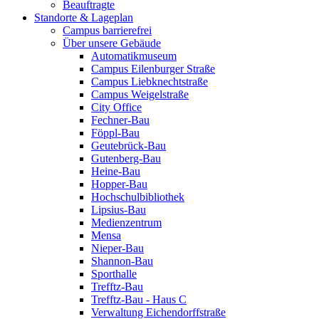
Beauftragte
Standorte & Lageplan
Campus barrierefrei
Über unsere Gebäude
Automatikmuseum
Campus Eilenburger Straße
Campus Liebknechtstraße
Campus Weigelstraße
City Office
Fechner-Bau
Föppl-Bau
Geutebrück-Bau
Gutenberg-Bau
Heine-Bau
Hopper-Bau
Hochschulbibliothek
Lipsius-Bau
Medienzentrum
Mensa
Nieper-Bau
Shannon-Bau
Sporthalle
Trefftz-Bau
Trefftz-Bau - Haus C
Verwaltung Eichendorffstraße