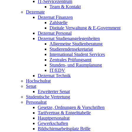
IT-Servicezentrum
Team & Kontakt
Dezernate
Dezernat Finanzen
Zahlstelle
Digitale Verwaltung & E-Government
Dezernat Personal
Dezernat Studienangelegenheiten
Allgemeine Studienberatung
Studierendensekretariat
International Student Services
Zentrales Prüfungsamt
Stunden- und Raumplanung
IT/EDV
Dezernat Technik
Hochschulrat
Senat
Erweiterter Senat
Studentische Vertretung
Personalrat
Gesetze, Ordnungen & Vorschriften
Tarifvertrag & Entgelttabelle
Hauptpersonalrat
Gewerkschaften
Bildschirmarbeitsplatz Brille