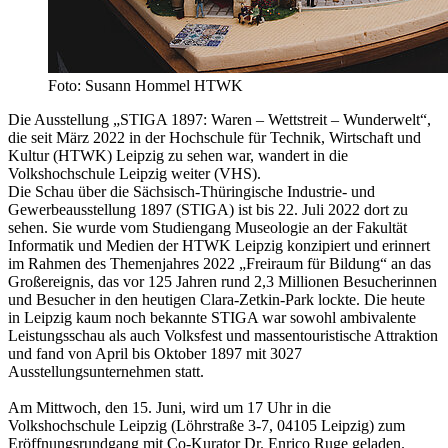
Foto: Susann Hommel HTWK
Die Ausstellung „STIGA 1897: Waren – Wettstreit – Wunderwelt“,
die seit März 2022 in der Hochschule für Technik, Wirtschaft und
Kultur (HTWK) Leipzig zu sehen war, wandert in die
Volkshochschule Leipzig weiter (VHS).
Die Schau über die Sächsisch-Thüringische Industrie- und
Gewerbeausstellung 1897 (STIGA) ist bis 22. Juli 2022 dort zu
sehen. Sie wurde vom Studiengang Museologie an der Fakultät
Informatik und Medien der HTWK Leipzig konzipiert und erinnert
im Rahmen des Themenjahres 2022 „Freiraum für Bildung“ an das
Großereignis, das vor 125 Jahren rund 2,3 Millionen Besucherinnen
und Besucher in den heutigen Clara-Zetkin-Park lockte. Die heute
in Leipzig kaum noch bekannte STIGA war sowohl ambivalente
Leistungsschau als auch Volksfest und massentouristische Attraktion
und fand von April bis Oktober 1897 mit 3027
Ausstellungsunternehmen statt.
Am Mittwoch, den 15. Juni, wird um 17 Uhr in die
Volkshochschule Leipzig (Löhrstraße 3-7, 04105 Leipzig) zum
Eröffnungsrundgang mit Co-Kurator Dr. Enrico Ruge geladen.