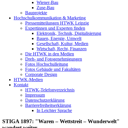
Wiener-Bau
Zuse-Bau
Bauprojekte
Hochschulkommunikation & Marketing
Pressemitteilungen HTWK Leipzig
Expertinnen und Experten finden
Elektronik, Technik, Digitalisierung
Bauen, Energie, Umwelt
Gesellschaft, Kultur, Medien
Wirtschaft, Recht, Finanzen
Die HTWK in den Medien
Dreh- und Fotogenehmigungen
Fotos Hochschulleitung
Fotos Gebäude und Fakultäten
Corporate Design
HTWK-Medien
Kontakt
HTWK-Telefonverzeichnis
Impressum
Datenschutzerklärung
Barrierefreiheitserklärung
In Leichter Sprache
STIGA 1897: "Waren – Wettstreit – Wunderwelt"
wandert weiter