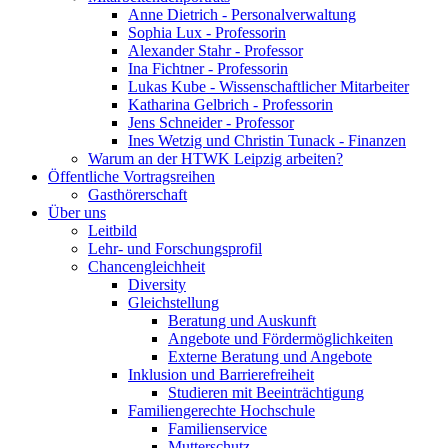
Anne Dietrich - Personalverwaltung
Sophia Lux - Professorin
Alexander Stahr - Professor
Ina Fichtner - Professorin
Lukas Kube - Wissenschaftlicher Mitarbeiter
Katharina Gelbrich - Professorin
Jens Schneider - Professor
Ines Wetzig und Christin Tunack - Finanzen
Warum an der HTWK Leipzig arbeiten?
Öffentliche Vortragsreihen
Gasthörerschaft
Über uns
Leitbild
Lehr- und Forschungsprofil
Chancengleichheit
Diversity
Gleichstellung
Beratung und Auskunft
Angebote und Fördermöglichkeiten
Externe Beratung und Angebote
Inklusion und Barrierefreiheit
Studieren mit Beeinträchtigung
Familiengerechte Hochschule
Familienservice
Mutterschutz