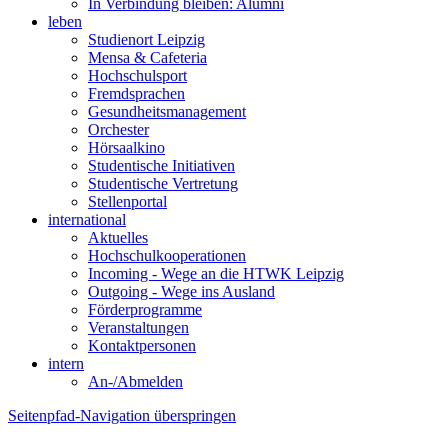
In Verbindung bleiben: Alumni
leben
Studienort Leipzig
Mensa & Cafeteria
Hochschulsport
Fremdsprachen
Gesundheitsmanagement
Orchester
Hörsaalkino
Studentische Initiativen
Studentische Vertretung
Stellenportal
international
Aktuelles
Hochschulkooperationen
Incoming - Wege an die HTWK Leipzig
Outgoing - Wege ins Ausland
Förderprogramme
Veranstaltungen
Kontaktpersonen
intern
An-/Abmelden
Seitenpfad-Navigation überspringen