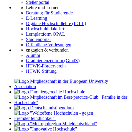
Stellenportal
Lehre und Lernen
Beratung für Studierende
E-Learning
Digitale Hochschullehre (IDLL)
Hochschuldidaktik +
Lernplattform OPAL
Studienportal
Öffentliche Vorlesungen
engagiert & verbunden
Alumni
Graduiertenzentrum (GradZ)
HTWK-Förderverein
HTWK-Stiftung