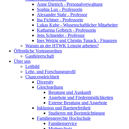
Anne Dietrich - Personalverwaltung
Sophia Lux - Professorin
Alexander Stahr - Professor
Ina Fichtner - Professorin
Lukas Kube - Wissenschaftlicher Mitarbeiter
Katharina Gelbrich - Professorin
Jens Schneider - Professor
Ines Wetzig und Christin Tunack - Finanzen
Warum an der HTWK Leipzig arbeiten?
Öffentliche Vortragsreihen
Gasthörerschaft
Über uns
Leitbild
Lehr- und Forschungsprofil
Chancengleichheit
Diversity
Gleichstellung
Beratung und Auskunft
Angebote und Fördermöglichkeiten
Externe Beratung und Angebote
Inklusion und Barrierefreiheit
Studieren mit Beeinträchtigung
Familiengerechte Hochschule
Familienservice
Mutterschutz