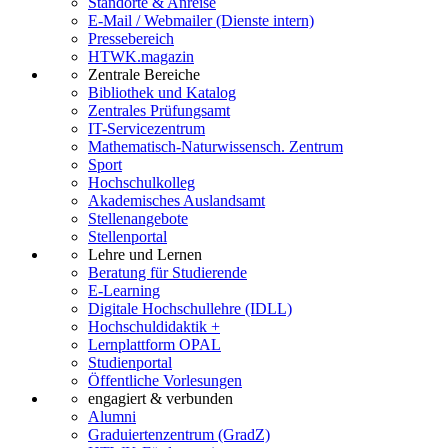
Standorte & Anreise
E-Mail / Webmailer (Dienste intern)
Pressebereich
HTWK.magazin
Zentrale Bereiche
Bibliothek und Katalog
Zentrales Prüfungsamt
IT-Servicezentrum
Mathematisch-Naturwissensch. Zentrum
Sport
Hochschulkolleg
Akademisches Auslandsamt
Stellenangebote
Stellenportal
Lehre und Lernen
Beratung für Studierende
E-Learning
Digitale Hochschullehre (IDLL)
Hochschuldidaktik +
Lernplattform OPAL
Studienportal
Öffentliche Vorlesungen
engagiert & verbunden
Alumni
Graduiertenzentrum (GradZ)