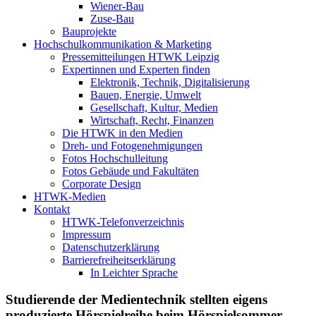
Wiener-Bau
Zuse-Bau
Bauprojekte
Hochschulkommunikation & Marketing
Pressemitteilungen HTWK Leipzig
Expertinnen und Experten finden
Elektronik, Technik, Digitalisierung
Bauen, Energie, Umwelt
Gesellschaft, Kultur, Medien
Wirtschaft, Recht, Finanzen
Die HTWK in den Medien
Dreh- und Fotogenehmigungen
Fotos Hochschulleitung
Fotos Gebäude und Fakultäten
Corporate Design
HTWK-Medien
Kontakt
HTWK-Telefonverzeichnis
Impressum
Datenschutzerklärung
Barrierefreiheitserklärung
In Leichter Sprache
Studierende der Medientechnik stellten eigens
produzierte Hörspielreihe beim Hörspielsommer