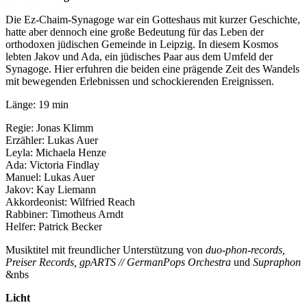
Die Ez-Chaim-Synagoge war ein Gotteshaus mit kurzer Geschichte,
hatte aber dennoch eine große Bedeutung für das Leben der
orthodoxen jüdischen Gemeinde in Leipzig. In diesem Kosmos
lebten Jakov und Ada, ein jüdisches Paar aus dem Umfeld der
Synagoge. Hier erfuhren die beiden eine prägende Zeit des Wandels
mit bewegenden Erlebnissen und schockierenden Ereignissen.
Länge: 19 min
Regie: Jonas Klimm
Erzähler: Lukas Auer
Leyla: Michaela Henze
Ada: Victoria Findlay
Manuel: Lukas Auer
Jakov: Kay Liemann
Akkordeonist: Wilfried Reach
Rabbiner: Timotheus Arndt
Helfer: Patrick Becker
Musiktitel mit freundlicher Unterstützung von
duo-phon-records,
Preiser Records, gpARTS // GermanPops Orchestra
und
Supraphon
&nbs
Licht