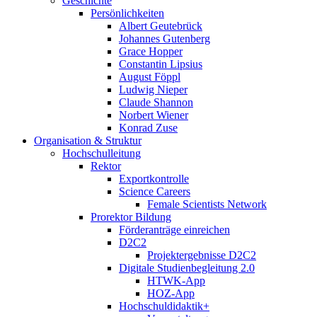
Geschichte
Persönlichkeiten
Albert Geutebrück
Johannes Gutenberg
Grace Hopper
Constantin Lipsius
August Föppl
Ludwig Nieper
Claude Shannon
Norbert Wiener
Konrad Zuse
Organisation & Struktur
Hochschulleitung
Rektor
Exportkontrolle
Science Careers
Female Scientists Network
Prorektor Bildung
Förderanträge einreichen
D2C2
Projektergebnisse D2C2
Digitale Studienbegleitung 2.0
HTWK-App
HOZ-App
Hochschuldidaktik+