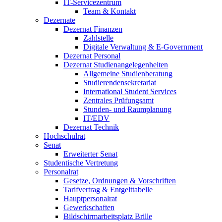
IT-Servicezentrum
Team & Kontakt
Dezernate
Dezernat Finanzen
Zahlstelle
Digitale Verwaltung & E-Government
Dezernat Personal
Dezernat Studienangelegenheiten
Allgemeine Studienberatung
Studierendensekretariat
International Student Services
Zentrales Prüfungsamt
Stunden- und Raumplanung
IT/EDV
Dezernat Technik
Hochschulrat
Senat
Erweiterter Senat
Studentische Vertretung
Personalrat
Gesetze, Ordnungen & Vorschriften
Tarifvertrag & Entgelttabelle
Hauptpersonalrat
Gewerkschaften
Bildschirmarbeitsplatz Brille