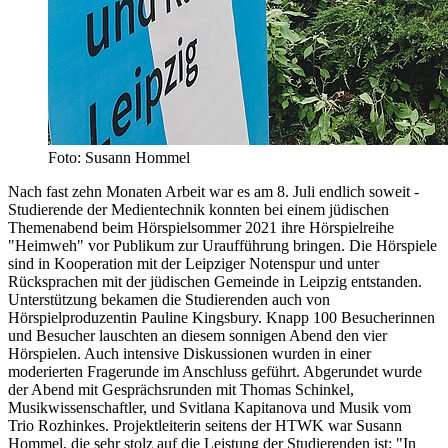
Foto: Susann Hommel
Nach fast zehn Monaten Arbeit war es am 8. Juli endlich soweit -
Studierende der Medientechnik konnten bei einem jüdischen
Themenabend beim Hörspielsommer 2021 ihre Hörspielreihe
"Heimweh" vor Publikum zur Uraufführung bringen. Die Hörspiele
sind in Kooperation mit der Leipziger Notenspur und unter
Rücksprachen mit der jüdischen Gemeinde in Leipzig entstanden.
Unterstützung bekamen die Studierenden auch von
Hörspielproduzentin Pauline Kingsbury. Knapp 100 Besucherinnen
und Besucher lauschten an diesem sonnigen Abend den vier
Hörspielen. Auch intensive Diskussionen wurden in einer
moderierten Fragerunde im Anschluss geführt. Abgerundet wurde
der Abend mit Gesprächsrunden mit Thomas Schinkel,
Musikwissenschaftler, und Svitlana Kapitanova und Musik vom
Trio Rozhinkes. Projektleiterin seitens der HTWK war Susann
Hommel, die sehr stolz auf die Leistung der Studierenden ist: "In