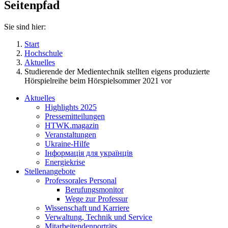
Seitenpfad
Sie sind hier:
Start
Hochschule
Aktuelles
Studierende der Medientechnik stellten eigens produzierte
Hörspielreihe beim Hörspielsommer 2021 vor
Aktuelles
Highlights 2025
Pressemitteilungen
HTWK.magazin
Veranstaltungen
Ukraine-Hilfe
Інформація для українців
Energiekrise
Stellenangebote
Professorales Personal
Berufungsmonitor
Wege zur Professur
Wissenschaft und Karriere
Verwaltung, Technik und Service
Mitarbeitendenporträts