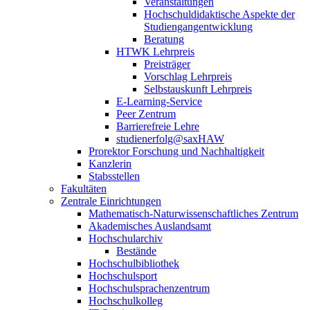
Veranstaltungen
Hochschuldidaktische Aspekte der
Studiengangentwicklung
Beratung
HTWK Lehrpreis
Preisträger
Vorschlag Lehrpreis
Selbstauskunft Lehrpreis
E-Learning-Service
Peer Zentrum
Barrierefreie Lehre
studienerfolg@saxHAW
Prorektor Forschung und Nachhaltigkeit
Kanzlerin
Stabsstellen
Fakultäten
Zentrale Einrichtungen
Mathematisch-Naturwissenschaftliches Zentrum
Akademisches Auslandsamt
Hochschularchiv
Bestände
Hochschulbibliothek
Hochschulsport
Hochschulsprachenzentrum
Hochschulkolleg