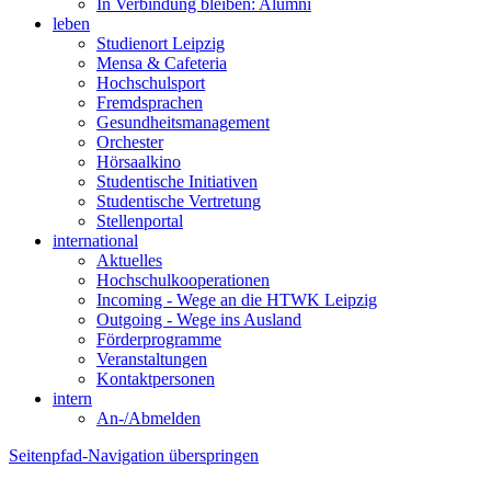
In Verbindung bleiben: Alumni
leben
Studienort Leipzig
Mensa & Cafeteria
Hochschulsport
Fremdsprachen
Gesundheitsmanagement
Orchester
Hörsaalkino
Studentische Initiativen
Studentische Vertretung
Stellenportal
international
Aktuelles
Hochschulkooperationen
Incoming - Wege an die HTWK Leipzig
Outgoing - Wege ins Ausland
Förderprogramme
Veranstaltungen
Kontaktpersonen
intern
An-/Abmelden
Seitenpfad-Navigation überspringen