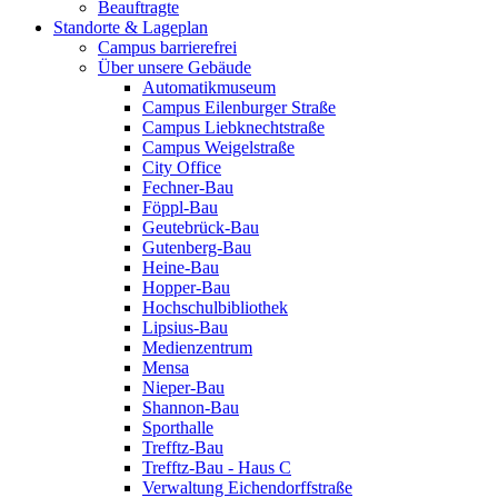
Beauftragte
Standorte & Lageplan
Campus barrierefrei
Über unsere Gebäude
Automatikmuseum
Campus Eilenburger Straße
Campus Liebknechtstraße
Campus Weigelstraße
City Office
Fechner-Bau
Föppl-Bau
Geutebrück-Bau
Gutenberg-Bau
Heine-Bau
Hopper-Bau
Hochschulbibliothek
Lipsius-Bau
Medienzentrum
Mensa
Nieper-Bau
Shannon-Bau
Sporthalle
Trefftz-Bau
Trefftz-Bau - Haus C
Verwaltung Eichendorffstraße