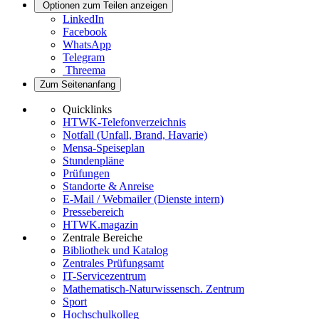
Optionen zum Teilen anzeigen
LinkedIn
Facebook
WhatsApp
Telegram
Threema
Zum Seitenanfang
Quicklinks
HTWK-Telefonverzeichnis
Notfall (Unfall, Brand, Havarie)
Mensa-Speiseplan
Stundenpläne
Prüfungen
Standorte & Anreise
E-Mail / Webmailer (Dienste intern)
Pressebereich
HTWK.magazin
Zentrale Bereiche
Bibliothek und Katalog
Zentrales Prüfungsamt
IT-Servicezentrum
Mathematisch-Naturwissensch. Zentrum
Sport
Hochschulkolleg