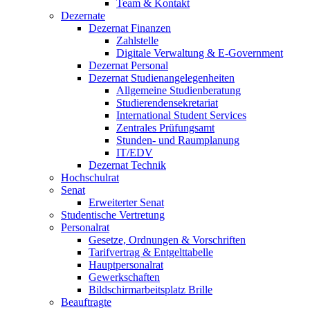
Team & Kontakt
Dezernate
Dezernat Finanzen
Zahlstelle
Digitale Verwaltung & E-Government
Dezernat Personal
Dezernat Studienangelegenheiten
Allgemeine Studienberatung
Studierendensekretariat
International Student Services
Zentrales Prüfungsamt
Stunden- und Raumplanung
IT/EDV
Dezernat Technik
Hochschulrat
Senat
Erweiterter Senat
Studentische Vertretung
Personalrat
Gesetze, Ordnungen & Vorschriften
Tarifvertrag & Entgelttabelle
Hauptpersonalrat
Gewerkschaften
Bildschirmarbeitsplatz Brille
Beauftragte