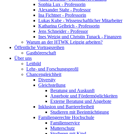
Sophia Lux - Professorin
Alexander Stahr - Professor
Ina Fichtner - Professorin
Lukas Kube - Wissenschaftlicher Mitarbeiter
Katharina Gelbrich - Professorin
Jens Schneider - Professor
Ines Wetzig und Christin Tunack - Finanzen
Warum an der HTWK Leipzig arbeiten?
Öffentliche Vortragsreihen
Gasthörerschaft
Über uns
Leitbild
Lehr- und Forschungsprofil
Chancengleichheit
Diversity
Gleichstellung
Beratung und Auskunft
Angebote und Fördermöglichkeiten
Externe Beratung und Angebote
Inklusion und Barrierefreiheit
Studieren mit Beeinträchtigung
Familiengerechte Hochschule
Familienservice
Mutterschutz
Studieren mit Kind