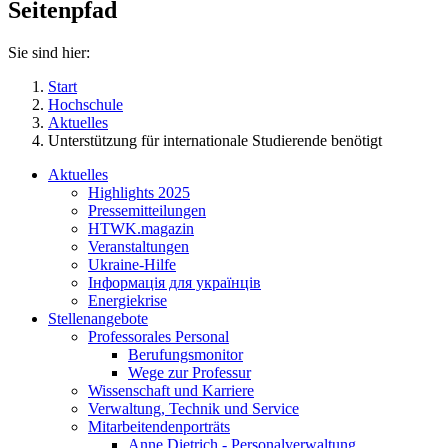
Seitenpfad
Sie sind hier:
Start
Hochschule
Aktuelles
Unterstützung für internationale Studierende benötigt
Aktuelles
Highlights 2025
Pressemitteilungen
HTWK.magazin
Veranstaltungen
Ukraine-Hilfe
Інформація для українців
Energiekrise
Stellenangebote
Professorales Personal
Berufungsmonitor
Wege zur Professur
Wissenschaft und Karriere
Verwaltung, Technik und Service
Mitarbeitendenporträts
Anne Dietrich - Personalverwaltung