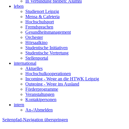
In Verbindung bleiben: Alumni
leben
Studienort Leipzig
Mensa & Cafeteria
Hochschulsport
Fremdsprachen
Gesundheitsmanagement
Orchester
Hörsaalkino
Studentische Initiativen
Studentische Vertretung
Stellenportal
international
Aktuelles
Hochschulkooperationen
Incoming - Wege an die HTWK Leipzig
Outgoing - Wege ins Ausland
Förderprogramme
Veranstaltungen
Kontaktpersonen
intern
An-/Abmelden
Seitenpfad-Navigation überspringen