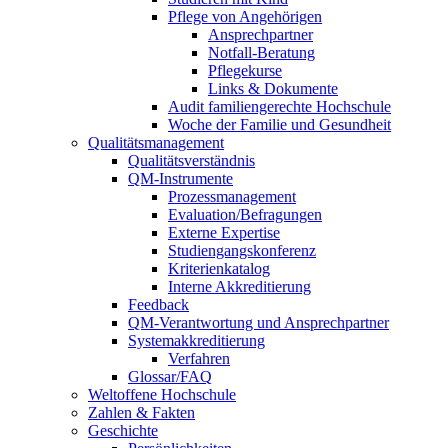
Pflege von Angehörigen
Ansprechpartner
Notfall-Beratung
Pflegekurse
Links & Dokumente
Audit familiengerechte Hochschule
Woche der Familie und Gesundheit
Qualitätsmanagement
Qualitätsverständnis
QM-Instrumente
Prozessmanagement
Evaluation/Befragungen
Externe Expertise
Studiengangskonferenz
Kriterienkatalog
Interne Akkreditierung
Feedback
QM-Verantwortung und Ansprechpartner
Systemakkreditierung
Verfahren
Glossar/FAQ
Weltoffene Hochschule
Zahlen & Fakten
Geschichte