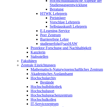
Hochschuldidaktische Aspekte der
Studiengangentwicklung
Beratung
HTWK Lehrpreis
Preisträger
Vorschlag Lehrpreis
Selbstauskunft Lehrpreis
E-Learning-Service
Peer Zentrum
Barrierefreie Lehre
studienerfolg@saxHAW
Prorektor Forschung und Nachhaltigkeit
Kanzlerin
Stabsstellen
Fakultäten
Zentrale Einrichtungen
Mathematisch-Naturwissenschaftliches Zentrum
Akademisches Auslandsamt
Hochschularchiv
Bestände
Hochschulbibliothek
Hochschulsport
Hochschulsprachenzentrum
Hochschulkolleg
IT-Servicezentrum