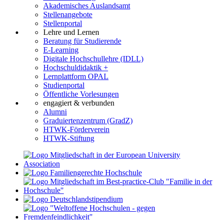
Akademisches Auslandsamt
Stellenangebote
Stellenportal
Lehre und Lernen
Beratung für Studierende
E-Learning
Digitale Hochschullehre (IDLL)
Hochschuldidaktik +
Lernplattform OPAL
Studienportal
Öffentliche Vorlesungen
engagiert & verbunden
Alumni
Graduiertenzentrum (GradZ)
HTWK-Förderverein
HTWK-Stiftung