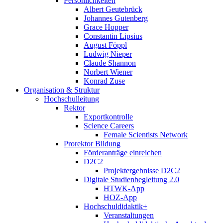
Persönlichkeiten
Albert Geutebrück
Johannes Gutenberg
Grace Hopper
Constantin Lipsius
August Föppl
Ludwig Nieper
Claude Shannon
Norbert Wiener
Konrad Zuse
Organisation & Struktur
Hochschulleitung
Rektor
Exportkontrolle
Science Careers
Female Scientists Network
Prorektor Bildung
Förderanträge einreichen
D2C2
Projektergebnisse D2C2
Digitale Studienbegleitung 2.0
HTWK-App
HOZ-App
Hochschuldidaktik+
Veranstaltungen