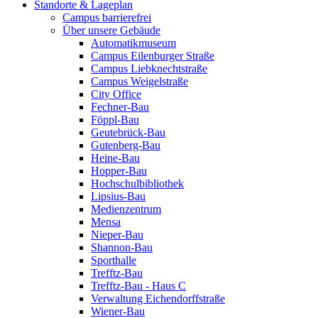
Standorte & Lageplan
Campus barrierefrei
Über unsere Gebäude
Automatikmuseum
Campus Eilenburger Straße
Campus Liebknechtstraße
Campus Weigelstraße
City Office
Fechner-Bau
Föppl-Bau
Geutebrück-Bau
Gutenberg-Bau
Heine-Bau
Hopper-Bau
Hochschulbibliothek
Lipsius-Bau
Medienzentrum
Mensa
Nieper-Bau
Shannon-Bau
Sporthalle
Trefftz-Bau
Trefftz-Bau - Haus C
Verwaltung Eichendorffstraße
Wiener-Bau