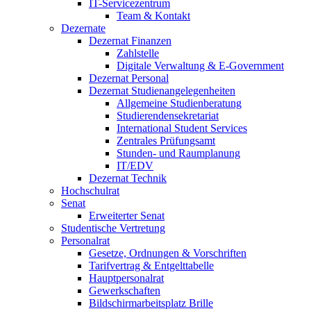
IT-Servicezentrum
Team & Kontakt
Dezernate
Dezernat Finanzen
Zahlstelle
Digitale Verwaltung & E-Government
Dezernat Personal
Dezernat Studienangelegenheiten
Allgemeine Studienberatung
Studierendensekretariat
International Student Services
Zentrales Prüfungsamt
Stunden- und Raumplanung
IT/EDV
Dezernat Technik
Hochschulrat
Senat
Erweiterter Senat
Studentische Vertretung
Personalrat
Gesetze, Ordnungen & Vorschriften
Tarifvertrag & Entgelttabelle
Hauptpersonalrat
Gewerkschaften
Bildschirmarbeitsplatz Brille