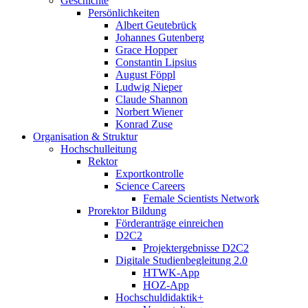
Geschichte
Persönlichkeiten
Albert Geutebrück
Johannes Gutenberg
Grace Hopper
Constantin Lipsius
August Föppl
Ludwig Nieper
Claude Shannon
Norbert Wiener
Konrad Zuse
Organisation & Struktur
Hochschulleitung
Rektor
Exportkontrolle
Science Careers
Female Scientists Network
Prorektor Bildung
Förderanträge einreichen
D2C2
Projektergebnisse D2C2
Digitale Studienbegleitung 2.0
HTWK-App
HOZ-App
Hochschuldidaktik+