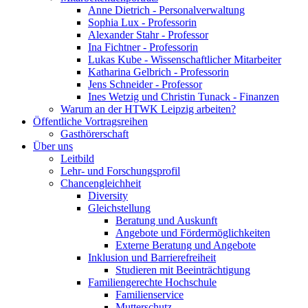
Anne Dietrich - Personalverwaltung
Sophia Lux - Professorin
Alexander Stahr - Professor
Ina Fichtner - Professorin
Lukas Kube - Wissenschaftlicher Mitarbeiter
Katharina Gelbrich - Professorin
Jens Schneider - Professor
Ines Wetzig und Christin Tunack - Finanzen
Warum an der HTWK Leipzig arbeiten?
Öffentliche Vortragsreihen
Gasthörerschaft
Über uns
Leitbild
Lehr- und Forschungsprofil
Chancengleichheit
Diversity
Gleichstellung
Beratung und Auskunft
Angebote und Fördermöglichkeiten
Externe Beratung und Angebote
Inklusion und Barrierefreiheit
Studieren mit Beeinträchtigung
Familiengerechte Hochschule
Familienservice
Mutterschutz