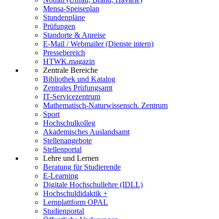
Mensa-Speiseplan
Stundenpläne
Prüfungen
Standorte & Anreise
E-Mail / Webmailer (Dienste intern)
Pressebereich
HTWK.magazin
Zentrale Bereiche
Bibliothek und Katalog
Zentrales Prüfungsamt
IT-Servicezentrum
Mathematisch-Naturwissensch. Zentrum
Sport
Hochschulkolleg
Akademisches Auslandsamt
Stellenangebote
Stellenportal
Lehre und Lernen
Beratung für Studierende
E-Learning
Digitale Hochschullehre (IDLL)
Hochschuldidaktik +
Lernplattform OPAL
Studienportal