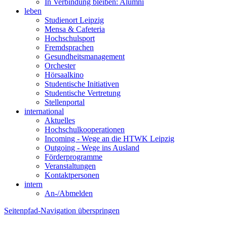
In Verbindung bleiben: Alumni
leben
Studienort Leipzig
Mensa & Cafeteria
Hochschulsport
Fremdsprachen
Gesundheitsmanagement
Orchester
Hörsaalkino
Studentische Initiativen
Studentische Vertretung
Stellenportal
international
Aktuelles
Hochschulkooperationen
Incoming - Wege an die HTWK Leipzig
Outgoing - Wege ins Ausland
Förderprogramme
Veranstaltungen
Kontaktpersonen
intern
An-/Abmelden
Seitenpfad-Navigation überspringen