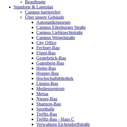
Beauftragte
Standorte & Lageplan
Campus barrierefrei
Über unsere Gebäude
Automatikmuseum
Campus Eilenburger Straße
Campus Liebknechtstraße
Campus Weigelstraße
City Office
Fechner-Bau
Föppl-Bau
Geutebrück-Bau
Gutenberg-Bau
Heine-Bau
Hopper-Bau
Hochschulbibliothek
Lipsius-Bau
Medienzentrum
Mensa
Nieper-Bau
Shannon-Bau
Sporthalle
Trefftz-Bau
Trefftz-Bau - Haus C
Verwaltung Eichendorffstraße