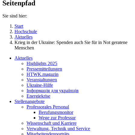
Seitenpfad
Sie sind hier:
Start
Hochschule
Aktuelles
Krieg in der Ukraine: Spenden auch Sie für in Not geratene
Menschen
Aktuelles
Highlights 2025
Pressemitteilungen
HTWK.magazin
Veranstaltungen
Ukraine-Hilfe
Інформація для українців
Energiekrise
Stellenangebote
Professorales Personal
Berufungsmonitor
Wege zur Professur
Wissenschaft und Karriere
Verwaltung, Technik und Service
Mitarbeitendenporträts