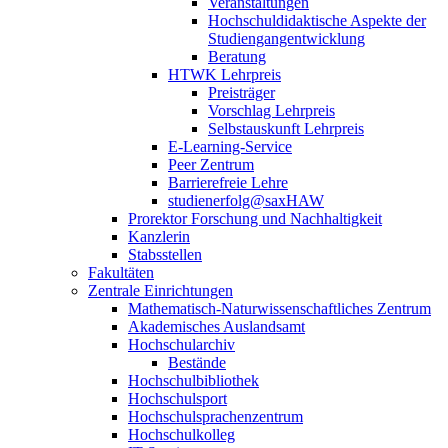
Veranstaltungen
Hochschuldidaktische Aspekte der
Studiengangentwicklung
Beratung
HTWK Lehrpreis
Preisträger
Vorschlag Lehrpreis
Selbstauskunft Lehrpreis
E-Learning-Service
Peer Zentrum
Barrierefreie Lehre
studienerfolg@saxHAW
Prorektor Forschung und Nachhaltigkeit
Kanzlerin
Stabsstellen
Fakultäten
Zentrale Einrichtungen
Mathematisch-Naturwissenschaftliches Zentrum
Akademisches Auslandsamt
Hochschularchiv
Bestände
Hochschulbibliothek
Hochschulsport
Hochschulsprachenzentrum
Hochschulkolleg