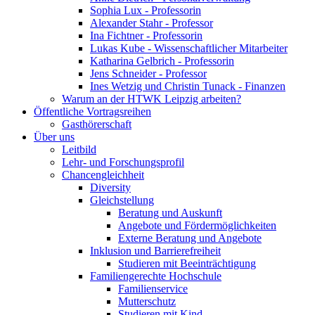
Sophia Lux - Professorin
Alexander Stahr - Professor
Ina Fichtner - Professorin
Lukas Kube - Wissenschaftlicher Mitarbeiter
Katharina Gelbrich - Professorin
Jens Schneider - Professor
Ines Wetzig und Christin Tunack - Finanzen
Warum an der HTWK Leipzig arbeiten?
Öffentliche Vortragsreihen
Gasthörerschaft
Über uns
Leitbild
Lehr- und Forschungsprofil
Chancengleichheit
Diversity
Gleichstellung
Beratung und Auskunft
Angebote und Fördermöglichkeiten
Externe Beratung und Angebote
Inklusion und Barrierefreiheit
Studieren mit Beeinträchtigung
Familiengerechte Hochschule
Familienservice
Mutterschutz
Studieren mit Kind