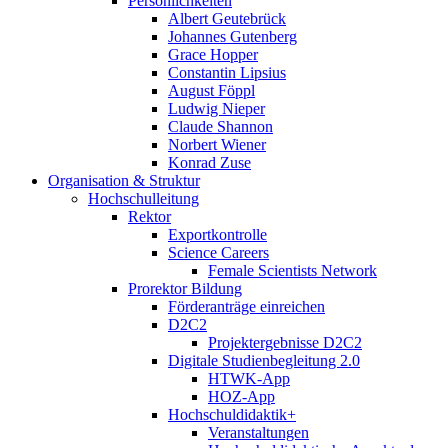
Persönlichkeiten
Albert Geutebrück
Johannes Gutenberg
Grace Hopper
Constantin Lipsius
August Föppl
Ludwig Nieper
Claude Shannon
Norbert Wiener
Konrad Zuse
Organisation & Struktur
Hochschulleitung
Rektor
Exportkontrolle
Science Careers
Female Scientists Network
Prorektor Bildung
Förderanträge einreichen
D2C2
Projektergebnisse D2C2
Digitale Studienbegleitung 2.0
HTWK-App
HOZ-App
Hochschuldidaktik+
Veranstaltungen