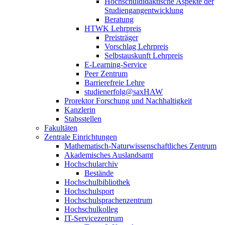
Hochschuldidaktische Aspekte der
Studiengangentwicklung
Beratung
HTWK Lehrpreis
Preisträger
Vorschlag Lehrpreis
Selbstauskunft Lehrpreis
E-Learning-Service
Peer Zentrum
Barrierefreie Lehre
studienerfolg@saxHAW
Prorektor Forschung und Nachhaltigkeit
Kanzlerin
Stabsstellen
Fakultäten
Zentrale Einrichtungen
Mathematisch-Naturwissenschaftliches Zentrum
Akademisches Auslandsamt
Hochschularchiv
Bestände
Hochschulbibliothek
Hochschulsport
Hochschulsprachenzentrum
Hochschulkolleg
IT-Servicezentrum