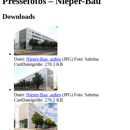
Pressefotos – Nieper-Bau
Downloads
Datei:
Nieper-Bau, außen
(JPG)
Foto: Sabrina
Curt
Dateigröße: 270.3 KB
Datei:
Nieper-Bau, außen
(JPG)
Foto: Sabrina
Curt
Dateigröße: 278.2 KB