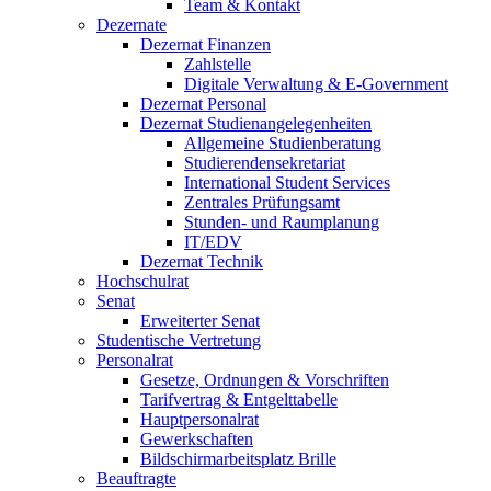
Team & Kontakt
Dezernate
Dezernat Finanzen
Zahlstelle
Digitale Verwaltung & E-Government
Dezernat Personal
Dezernat Studienangelegenheiten
Allgemeine Studienberatung
Studierendensekretariat
International Student Services
Zentrales Prüfungsamt
Stunden- und Raumplanung
IT/EDV
Dezernat Technik
Hochschulrat
Senat
Erweiterter Senat
Studentische Vertretung
Personalrat
Gesetze, Ordnungen & Vorschriften
Tarifvertrag & Entgelttabelle
Hauptpersonalrat
Gewerkschaften
Bildschirmarbeitsplatz Brille
Beauftragte