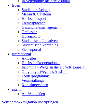
In Verbindung bleiben: Alumni
leben
Studienort Leipzig
Mensa & Cafeteria
Hochschulsport
Fremdsprachen
Gesundheitsmanagement
Orchester
Hörsaalkino
Studentische Initiativen
Studentische Vertretung
Stellenportal
international
Aktuelles
Hochschulkooperationen
Incoming - Wege an die HTWK Leipzig
Outgoing - Wege ins Ausland
Förderprogramme
Veranstaltungen
Kontaktpersonen
intern
An-/Abmelden
Seitenpfad-Navigation überspringen