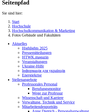
Seitenpfad
Sie sind hier:
Start
Hochschule
Hochschulkommunikation & Marketing
Fotos Gebäude und Fakultäten
Aktuelles
Highlights 2025
Pressemitteilungen
HTWK.magazin
Veranstaltungen
Ukraine-Hilfe
Інформація для українців
Energiekrise
Stellenangebote
Professorales Personal
Berufungsmonitor
Wege zur Professur
Wissenschaft und Karriere
Verwaltung, Technik und Service
Mitarbeitendenporträts
Anne Dietrich - Personalverwaltung