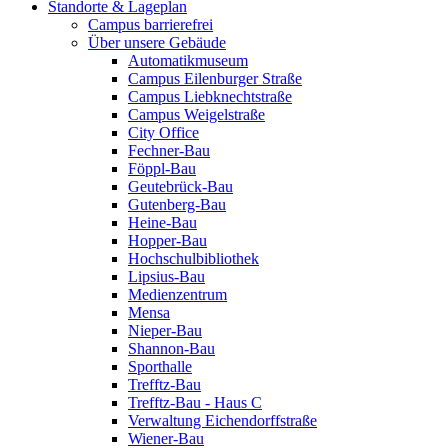
Standorte & Lageplan
Campus barrierefrei
Über unsere Gebäude
Automatikmuseum
Campus Eilenburger Straße
Campus Liebknechtstraße
Campus Weigelstraße
City Office
Fechner-Bau
Föppl-Bau
Geutebrück-Bau
Gutenberg-Bau
Heine-Bau
Hopper-Bau
Hochschulbibliothek
Lipsius-Bau
Medienzentrum
Mensa
Nieper-Bau
Shannon-Bau
Sporthalle
Trefftz-Bau
Trefftz-Bau - Haus C
Verwaltung Eichendorffstraße
Wiener-Bau