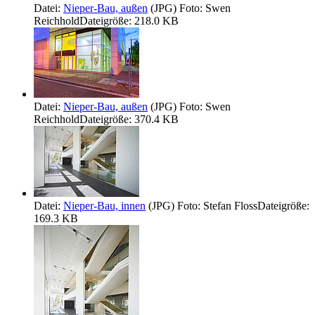
Datei:
Nieper-Bau, außen
(JPG)
Foto: Swen
Reichhold
Dateigröße: 218.0 KB
Datei:
Nieper-Bau, außen
(JPG)
Foto: Swen
Reichhold
Dateigröße: 370.4 KB
Datei:
Nieper-Bau, innen
(JPG)
Foto: Stefan Floss
Dateigröße:
169.3 KB