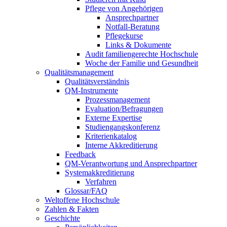
Pflege von Angehörigen
Ansprechpartner
Notfall-Beratung
Pflegekurse
Links & Dokumente
Audit familiengerechte Hochschule
Woche der Familie und Gesundheit
Qualitätsmanagement
Qualitätsverständnis
QM-Instrumente
Prozessmanagement
Evaluation/Befragungen
Externe Expertise
Studiengangskonferenz
Kriterienkatalog
Interne Akkreditierung
Feedback
QM-Verantwortung und Ansprechpartner
Systemakkreditierung
Verfahren
Glossar/FAQ
Weltoffene Hochschule
Zahlen & Fakten
Geschichte