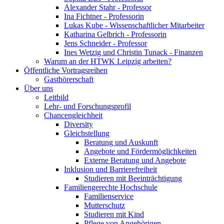
Alexander Stahr - Professor
Ina Fichtner - Professorin
Lukas Kube - Wissenschaftlicher Mitarbeiter
Katharina Gelbrich - Professorin
Jens Schneider - Professor
Ines Wetzig und Christin Tunack - Finanzen
Warum an der HTWK Leipzig arbeiten?
Öffentliche Vortragsreihen
Gasthörerschaft
Über uns
Leitbild
Lehr- und Forschungsprofil
Chancengleichheit
Diversity
Gleichstellung
Beratung und Auskunft
Angebote und Fördermöglichkeiten
Externe Beratung und Angebote
Inklusion und Barrierefreiheit
Studieren mit Beeinträchtigung
Familiengerechte Hochschule
Familienservice
Mutterschutz
Studieren mit Kind
Pflege von Angehörigen