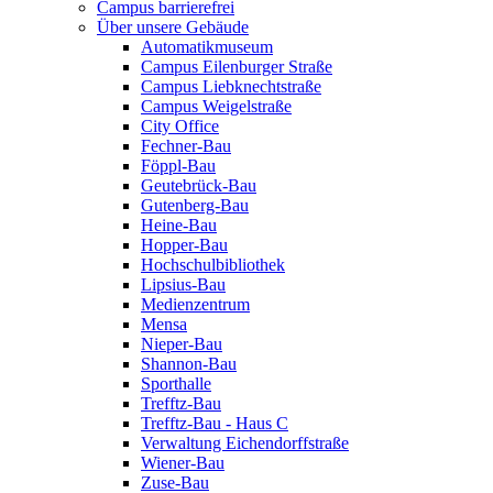
Campus barrierefrei
Über unsere Gebäude
Automatikmuseum
Campus Eilenburger Straße
Campus Liebknechtstraße
Campus Weigelstraße
City Office
Fechner-Bau
Föppl-Bau
Geutebrück-Bau
Gutenberg-Bau
Heine-Bau
Hopper-Bau
Hochschulbibliothek
Lipsius-Bau
Medienzentrum
Mensa
Nieper-Bau
Shannon-Bau
Sporthalle
Trefftz-Bau
Trefftz-Bau - Haus C
Verwaltung Eichendorffstraße
Wiener-Bau
Zuse-Bau