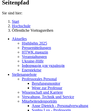
Seitenpfad
Sie sind hier:
Start
Hochschule
Öffentliche Vortragsreihen
Aktuelles
Highlights 2025
Pressemitteilungen
HTWK.magazin
Veranstaltungen
Ukraine-Hilfe
Інформація для українців
Energiekrise
Stellenangebote
Professorales Personal
Berufungsmonitor
Wege zur Professur
Wissenschaft und Karriere
Verwaltung, Technik und Service
Mitarbeitendenporträts
Anne Dietrich - Personalverwaltung
Sophia Lux - Professorin