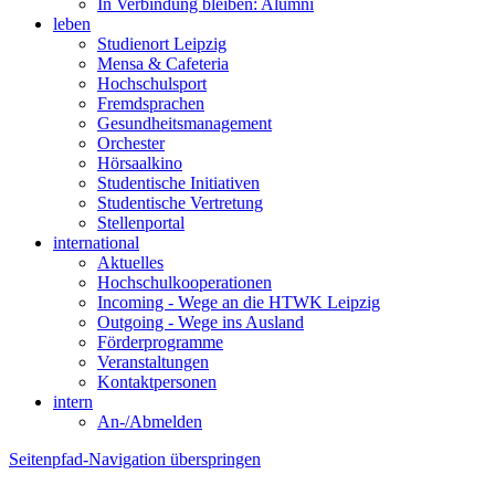
In Verbindung bleiben: Alumni
leben
Studienort Leipzig
Mensa & Cafeteria
Hochschulsport
Fremdsprachen
Gesundheitsmanagement
Orchester
Hörsaalkino
Studentische Initiativen
Studentische Vertretung
Stellenportal
international
Aktuelles
Hochschulkooperationen
Incoming - Wege an die HTWK Leipzig
Outgoing - Wege ins Ausland
Förderprogramme
Veranstaltungen
Kontaktpersonen
intern
An-/Abmelden
Seitenpfad-Navigation überspringen