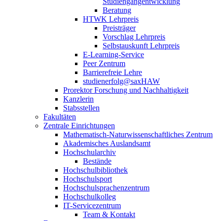
Studiengangentwicklung
Beratung
HTWK Lehrpreis
Preisträger
Vorschlag Lehrpreis
Selbstauskunft Lehrpreis
E-Learning-Service
Peer Zentrum
Barrierefreie Lehre
studienerfolg@saxHAW
Prorektor Forschung und Nachhaltigkeit
Kanzlerin
Stabsstellen
Fakultäten
Zentrale Einrichtungen
Mathematisch-Naturwissenschaftliches Zentrum
Akademisches Auslandsamt
Hochschularchiv
Bestände
Hochschulbibliothek
Hochschulsport
Hochschulsprachenzentrum
Hochschulkolleg
IT-Servicezentrum
Team & Kontakt