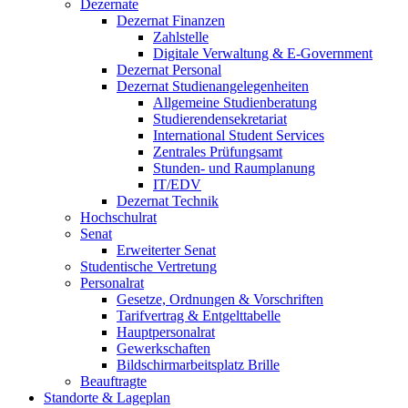
Dezernate
Dezernat Finanzen
Zahlstelle
Digitale Verwaltung & E-Government
Dezernat Personal
Dezernat Studienangelegenheiten
Allgemeine Studienberatung
Studierendensekretariat
International Student Services
Zentrales Prüfungsamt
Stunden- und Raumplanung
IT/EDV
Dezernat Technik
Hochschulrat
Senat
Erweiterter Senat
Studentische Vertretung
Personalrat
Gesetze, Ordnungen & Vorschriften
Tarifvertrag & Entgelttabelle
Hauptpersonalrat
Gewerkschaften
Bildschirmarbeitsplatz Brille
Beauftragte
Standorte & Lageplan