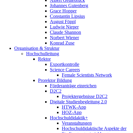
Albert Geutebrück
Johannes Gutenberg
Grace Hopper
Constantin Lipsius
August Föppl
Ludwig Nieper
Claude Shannon
Norbert Wiener
Konrad Zuse
Organisation & Struktur
Hochschulleitung
Rektor
Exportkontrolle
Science Careers
Female Scientists Network
Prorektor Bildung
Förderanträge einreichen
D2C2
Projektergebnisse D2C2
Digitale Studienbegleitung 2.0
HTWK-App
HOZ-App
Hochschuldidaktik+
Veranstaltungen
Hochschuldidaktische Aspekte der