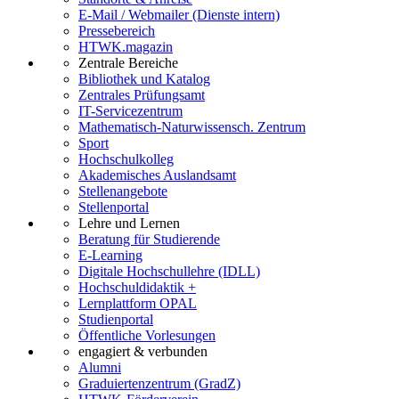
E-Mail / Webmailer (Dienste intern)
Pressebereich
HTWK.magazin
Zentrale Bereiche
Bibliothek und Katalog
Zentrales Prüfungsamt
IT-Servicezentrum
Mathematisch-Naturwissensch. Zentrum
Sport
Hochschulkolleg
Akademisches Auslandsamt
Stellenangebote
Stellenportal
Lehre und Lernen
Beratung für Studierende
E-Learning
Digitale Hochschullehre (IDLL)
Hochschuldidaktik +
Lernplattform OPAL
Studienportal
Öffentliche Vorlesungen
engagiert & verbunden
Alumni
Graduiertenzentrum (GradZ)