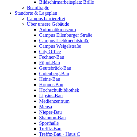
Bildschirmarbeitsplatz Brille
Beauftragte
Standorte & Lageplan
Campus barrierefrei
Über unsere Gebäude
Automatikmuseum
Campus Eilenburger Straße
Campus Liebknechtstraße
Campus Weigelstraße
City Office
Fechner-Bau
Föppl-Bau
Geutebrück-Bau
Gutenberg-Bau
Heine-Bau
Hopper-Bau
Hochschulbibliothek
Lipsius-Bau
Medienzentrum
Mensa
Nieper-Bau
Shannon-Bau
Sporthalle
Trefftz-Bau
Trefftz-Bau - Haus C