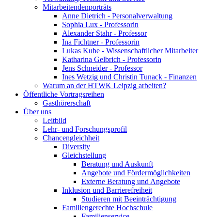
Mitarbeitendenporträts
Anne Dietrich - Personalverwaltung
Sophia Lux - Professorin
Alexander Stahr - Professor
Ina Fichtner - Professorin
Lukas Kube - Wissenschaftlicher Mitarbeiter
Katharina Gelbrich - Professorin
Jens Schneider - Professor
Ines Wetzig und Christin Tunack - Finanzen
Warum an der HTWK Leipzig arbeiten?
Öffentliche Vortragsreihen
Gasthörerschaft
Über uns
Leitbild
Lehr- und Forschungsprofil
Chancengleichheit
Diversity
Gleichstellung
Beratung und Auskunft
Angebote und Fördermöglichkeiten
Externe Beratung und Angebote
Inklusion und Barrierefreiheit
Studieren mit Beeinträchtigung
Familiengerechte Hochschule
Familienservice