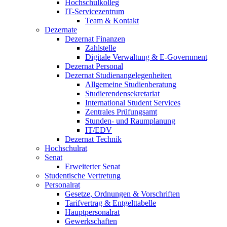
Hochschulkolleg
IT-Servicezentrum
Team & Kontakt
Dezernate
Dezernat Finanzen
Zahlstelle
Digitale Verwaltung & E-Government
Dezernat Personal
Dezernat Studienangelegenheiten
Allgemeine Studienberatung
Studierendensekretariat
International Student Services
Zentrales Prüfungsamt
Stunden- und Raumplanung
IT/EDV
Dezernat Technik
Hochschulrat
Senat
Erweiterter Senat
Studentische Vertretung
Personalrat
Gesetze, Ordnungen & Vorschriften
Tarifvertrag & Entgelttabelle
Hauptpersonalrat
Gewerkschaften