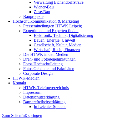
Verwaltung Eichendorffstraße
Wiener-Bau
Zuse-Bau
Bauprojekte
Hochschulkommunikation & Marketing
Pressemitteilungen HTWK Leipzig
Expertinnen und Experten finden
Elektronik, Technik, Digitalisierung
Bauen, Energie, Umwelt
Gesellschaft, Kultur, Medien
Wirtschaft, Recht, Finanzen
Die HTWK in den Medien
Dreh- und Fotogenehmigungen
Fotos Hochschulleitung
Fotos Gebäude und Fakultäten
Corporate Design
HTWK-Medien
Kontakt
HTWK-Telefonverzeichnis
Impressum
Datenschutzerklärung
Barrierefreiheitserklärung
In Leichter Sprache
Zum Seitenfuß springen