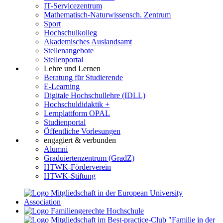
IT-Servicezentrum
Mathematisch-Naturwissensch. Zentrum
Sport
Hochschulkolleg
Akademisches Auslandsamt
Stellenangebote
Stellenportal
Lehre und Lernen
Beratung für Studierende
E-Learning
Digitale Hochschullehre (IDLL)
Hochschuldidaktik +
Lernplattform OPAL
Studienportal
Öffentliche Vorlesungen
engagiert & verbunden
Alumni
Graduiertenzentrum (GradZ)
HTWK-Förderverein
HTWK-Stiftung