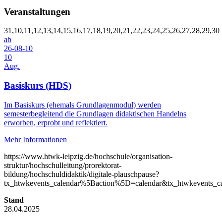
Veranstaltungen
31,10,11,12,13,14,15,16,17,18,19,20,21,22,23,24,25,26,27,28,29,30
ab
26-08-10
10
Aug.
Basiskurs (HDS)
Im Basiskurs (ehemals Grundlagenmodul) werden
semesterbegleitend die Grundlagen didaktischen Handelns
erworben, erprobt und reflektiert.
Mehr Informationen
https://www.htwk-leipzig.de/hochschule/organisation-
struktur/hochschulleitung/prorektorat-
bildung/hochschuldidaktik/digitale-plauschpause?
tx_htwkevents_calendar%5Baction%5D=calendar&tx_htwkevents
Stand
28.04.2025