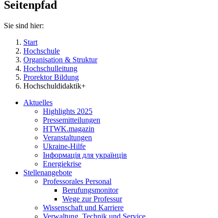
Seitenpfad
Sie sind hier:
Start
Hochschule
Organisation & Struktur
Hochschulleitung
Prorektor Bildung
Hochschuldidaktik+
Aktuelles
Highlights 2025
Pressemitteilungen
HTWK.magazin
Veranstaltungen
Ukraine-Hilfe
Інформація для українців
Energiekrise
Stellenangebote
Professorales Personal
Berufungsmonitor
Wege zur Professur
Wissenschaft und Karriere
Verwaltung, Technik und Service