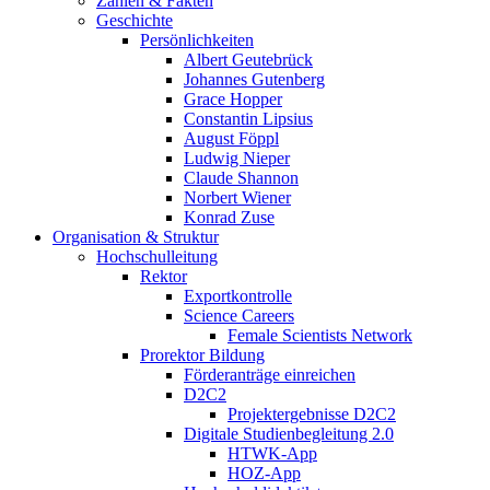
Zahlen & Fakten
Geschichte
Persönlichkeiten
Albert Geutebrück
Johannes Gutenberg
Grace Hopper
Constantin Lipsius
August Föppl
Ludwig Nieper
Claude Shannon
Norbert Wiener
Konrad Zuse
Organisation & Struktur
Hochschulleitung
Rektor
Exportkontrolle
Science Careers
Female Scientists Network
Prorektor Bildung
Förderanträge einreichen
D2C2
Projektergebnisse D2C2
Digitale Studienbegleitung 2.0
HTWK-App
HOZ-App