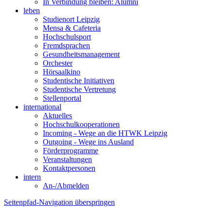
In Verbindung bleiben: Alumni
leben
Studienort Leipzig
Mensa & Cafeteria
Hochschulsport
Fremdsprachen
Gesundheitsmanagement
Orchester
Hörsaalkino
Studentische Initiativen
Studentische Vertretung
Stellenportal
international
Aktuelles
Hochschulkooperationen
Incoming - Wege an die HTWK Leipzig
Outgoing - Wege ins Ausland
Förderprogramme
Veranstaltungen
Kontaktpersonen
intern
An-/Abmelden
Seitenpfad-Navigation überspringen