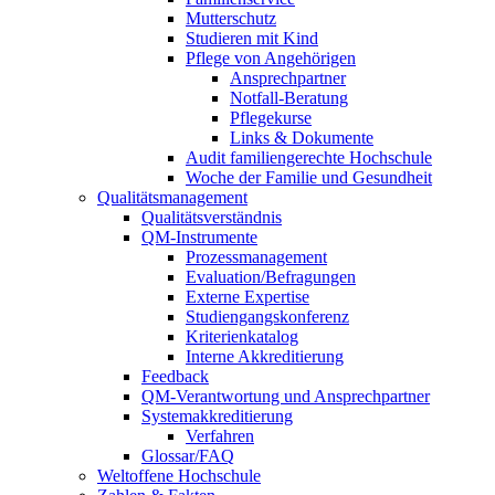
Mutterschutz
Studieren mit Kind
Pflege von Angehörigen
Ansprechpartner
Notfall-Beratung
Pflegekurse
Links & Dokumente
Audit familiengerechte Hochschule
Woche der Familie und Gesundheit
Qualitätsmanagement
Qualitätsverständnis
QM-Instrumente
Prozessmanagement
Evaluation/Befragungen
Externe Expertise
Studiengangskonferenz
Kriterienkatalog
Interne Akkreditierung
Feedback
QM-Verantwortung und Ansprechpartner
Systemakkreditierung
Verfahren
Glossar/FAQ
Weltoffene Hochschule