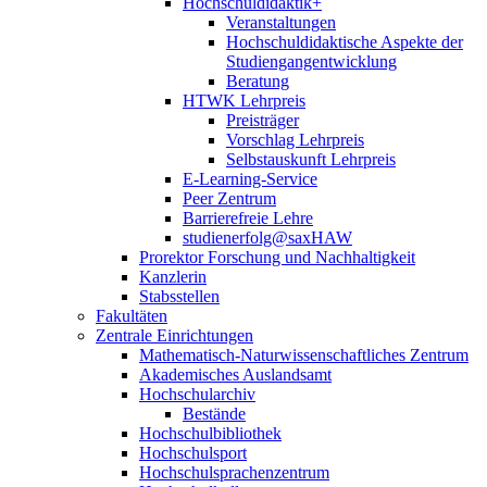
Hochschuldidaktik+
Veranstaltungen
Hochschuldidaktische Aspekte der
Studiengangentwicklung
Beratung
HTWK Lehrpreis
Preisträger
Vorschlag Lehrpreis
Selbstauskunft Lehrpreis
E-Learning-Service
Peer Zentrum
Barrierefreie Lehre
studienerfolg@saxHAW
Prorektor Forschung und Nachhaltigkeit
Kanzlerin
Stabsstellen
Fakultäten
Zentrale Einrichtungen
Mathematisch-Naturwissenschaftliches Zentrum
Akademisches Auslandsamt
Hochschularchiv
Bestände
Hochschulbibliothek
Hochschulsport
Hochschulsprachenzentrum