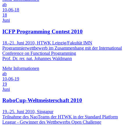
ab
10-06-18
18
Juni
ICFP Programming Contest 2010
18.-21. Juni 2010, HTWK Leipzig/Fakultät IMN
Programmierwettbewerb im Zusammenhang mit der International
Conference on Functional Programming
Prof. Dr. rer. nat. Johannes Waldmann
Mehr Informationen
ab
10-06-19
19
Juni
RoboCup-Weltmeisterschaft 2010
19.-25. Juni 2010, Singapur
Teilnahme des NaoTeams der HTWK in der Standard Platform
League - Gewinner des Wettbewerbs Open Challenge