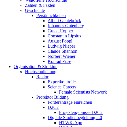
Weltoffene Hochschule
Zahlen & Fakten
Geschichte
Persönlichkeiten
Albert Geutebrück
Johannes Gutenberg
Grace Hopper
Constantin Lipsius
August Föppl
Ludwig Nieper
Claude Shannon
Norbert Wiener
Konrad Zuse
Organisation & Struktur
Hochschulleitung
Rektor
Exportkontrolle
Science Careers
Female Scientists Network
Prorektor Bildung
Förderanträge einreichen
D2C2
Projektergebnisse D2C2
Digitale Studienbegleitung 2.0
HTWK-App