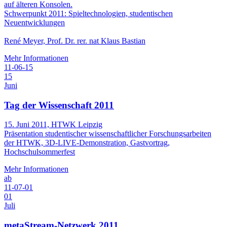
auf älteren Konsolen.
Schwerpunkt 2011: Spieltechnologien, studentischen
Neuentwicklungen
René Meyer, Prof. Dr. rer. nat Klaus Bastian
Mehr Informationen
11-06-15
15
Juni
Tag der Wissenschaft 2011
15. Juni 2011, HTWK Leipzig
Präsentation studentischer wissenschaftlicher Forschungsarbeiten
der HTWK, 3D-LIVE-Demonstration, Gastvortrag,
Hochschulsommerfest
Mehr Informationen
ab
11-07-01
01
Juli
metaStream-Netzwerk 2011