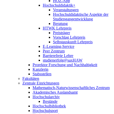
HOZ-App
Hochschuldidaktik+
Veranstaltungen
Hochschuldidaktische Aspekte der
Studiengangentwicklung
Beratung
HTWK Lehrpreis
Preisträger
Vorschlag Lehrpreis
Selbstauskunft Lehrpreis
E-Learning-Service
Peer Zentrum
Barrierefreie Lehre
studienerfolg@saxHAW
Prorektor Forschung und Nachhaltigkeit
Kanzlerin
Stabsstellen
Fakultäten
Zentrale Einrichtungen
Mathematisch-Naturwissenschaftliches Zentrum
Akademisches Auslandsamt
Hochschularchiv
Bestände
Hochschulbibliothek
Hochschulsport