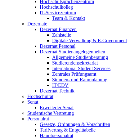
Hochschulsprachenzentrum
Hochschulkolleg
IT-Servicezentrum
Team & Kontakt
Dezernate
Dezernat Finanzen
Zahlstelle
Digitale Verwaltung & E-Government
Dezernat Personal
Dezernat Studienangelegenheiten
Allgemeine Studienberatung
Studierendensekretariat
International Student Services
Zentrales Prüfungsamt
Stunden- und Raumplanung
IT/EDV
Dezernat Technik
Hochschulrat
Senat
Erweiterter Senat
Studentische Vertretung
Personalrat
Gesetze, Ordnungen & Vorschriften
Tarifvertrag & Entgelttabelle
Hauptpersonalrat