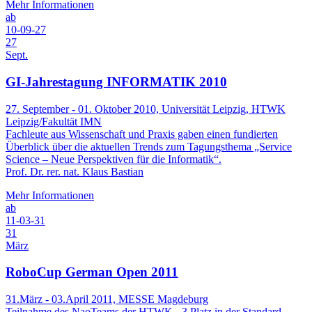
Mehr Informationen
ab
10-09-27
27
Sept.
GI-Jahrestagung INFORMATIK 2010
27. September - 01. Oktober 2010, Universität Leipzig, HTWK
Leipzig/Fakultät IMN
Fachleute aus Wissenschaft und Praxis gaben einen fundierten
Überblick über die aktuellen Trends zum Tagungsthema „Service
Science – Neue Perspektiven für die Informatik“.
Prof. Dr. rer. nat. Klaus Bastian
Mehr Informationen
ab
11-03-31
31
März
RoboCup German Open 2011
31.März - 03.April 2011, MESSE Magdeburg
Teilnahme des NaoTeams der HTWK - 3.Platz in der Standard