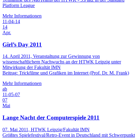
Platform League
Mehr Informationen
11-04-14
14
Apr.
Girl’s Day 2011
14. April 2011, Veranstaltung zur Gewinnung von
wissenschaftlichem Nachwuchs an der HTWK Leipzig unter
Mitwirkung der Fakultät IMN
Beitrag: Trickfilme und Grafiken im Internet (Prof. Dr. M. Frank)
Mehr Informationen
ab
11-05-07
07
Mai
Lange Nacht der Computerspiele 2011
07. Mai 2011, HTWK Leipzig/Fakultät IMN
Größtes Spielefestival/Retro-Event in Deutschland mit Schwerpunkt