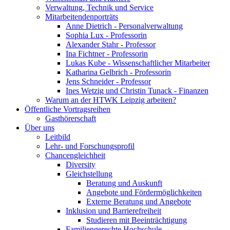
Verwaltung, Technik und Service
Mitarbeitendenporträts
Anne Dietrich - Personalverwaltung
Sophia Lux - Professorin
Alexander Stahr - Professor
Ina Fichtner - Professorin
Lukas Kube - Wissenschaftlicher Mitarbeiter
Katharina Gelbrich - Professorin
Jens Schneider - Professor
Ines Wetzig und Christin Tunack - Finanzen
Warum an der HTWK Leipzig arbeiten?
Öffentliche Vortragsreihen
Gasthörerschaft
Über uns
Leitbild
Lehr- und Forschungsprofil
Chancengleichheit
Diversity
Gleichstellung
Beratung und Auskunft
Angebote und Fördermöglichkeiten
Externe Beratung und Angebote
Inklusion und Barrierefreiheit
Studieren mit Beeinträchtigung
Familiengerechte Hochschule