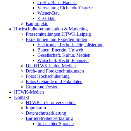
Trefftz-Bau - Haus C
Verwaltung Eichendorffstraße
Wiener-Bau
Zuse-Bau
Bauprojekte
Hochschulkommunikation & Marketing
Pressemitteilungen HTWK Leipzig
Expertinnen und Experten finden
Elektronik, Technik, Digitalisierung
Bauen, Energie, Umwelt
Gesellschaft, Kultur, Medien
Wirtschaft, Recht, Finanzen
Die HTWK in den Medien
Dreh- und Fotogenehmigungen
Fotos Hochschulleitung
Fotos Gebäude und Fakultäten
Corporate Design
HTWK-Medien
Kontakt
HTWK-Telefonverzeichnis
Impressum
Datenschutzerklärung
Barrierefreiheitserklärung
In Leichter Sprache