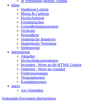
In Verbindung bleiben: Alumni
leben
Studienort Leipzig
Mensa & Cafeteria
Hochschulsport
Fremdsprachen
Gesundheitsmanagement
Orchester
Hörsaalkino
Studentische Initiativen
Studentische Vertretung
Stellenportal
international
Aktuelles
Hochschulkooperationen
Incoming - Wege an die HTWK Leipzig
Outgoing - Wege ins Ausland
Förderprogramme
Veranstaltungen
Kontaktpersonen
intern
An-/Abmelden
Seitenpfad-Navigation überspringen