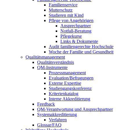
Familienservice
Mutterschutz
Studieren mit Kind
Pflege von Angehörigen
Ansprechpartner
Notfall-Beratung
Pflegekurse
Links & Dokumente
Audit familiengerechte Hochschule
Woche der Familie und Gesundheit
Qualitätsmanagement
Qualitätsverständnis
QM-Instrumente
Prozessmanagement
Evaluation/Befragungen
Externe Expertise
Studiengangskonferenz
Kriterienkatalog
Interne Akkreditierung
Feedback
QM-Verantwortung und Ansprechpartner
Systemakkreditierung
Verfahren
Glossar/FAQ