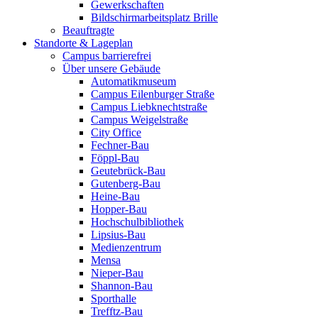
Gewerkschaften
Bildschirmarbeitsplatz Brille
Beauftragte
Standorte & Lageplan
Campus barrierefrei
Über unsere Gebäude
Automatikmuseum
Campus Eilenburger Straße
Campus Liebknechtstraße
Campus Weigelstraße
City Office
Fechner-Bau
Föppl-Bau
Geutebrück-Bau
Gutenberg-Bau
Heine-Bau
Hopper-Bau
Hochschulbibliothek
Lipsius-Bau
Medienzentrum
Mensa
Nieper-Bau
Shannon-Bau
Sporthalle
Trefftz-Bau