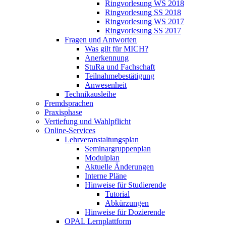
Ringvorlesung WS 2018
Ringvorlesung SS 2018
Ringvorlesung WS 2017
Ringvorlesung SS 2017
Fragen und Antworten
Was gilt für MICH?
Anerkennung
StuRa und Fachschaft
Teilnahmebestätigung
Anwesenheit
Technikausleihe
Fremdsprachen
Praxisphase
Vertiefung und Wahlpflicht
Online-Services
Lehrveranstaltungsplan
Seminargruppenplan
Modulplan
Aktuelle Änderungen
Interne Pläne
Hinweise für Studierende
Tutorial
Abkürzungen
Hinweise für Dozierende
OPAL Lernplattform