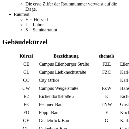
Die erste Ziffer der Raumnummer verweist auf die
Etage.
Raumart
H = Hörsaal
L = Labor
S = Seminarraum
Gebäudekürzel
Kürzel
Bezeichnung
ehemals
CE
Campus Eilenburger Straße
FZE
Eile
CL
Campus Liebknechtstraße
FZC
Karl
CO
City Office
Karl
CW
Campus Weigelstraße
FZW
Hans
E2
Eichendorffstraße 2
E
Eich
FE
Fechner-Bau
LNW
Gust
FÖ
Föppl-Bau
F
Koch
GE
Geutebrück-Bau
G
Karl
GU
Gutenberg-Bau
Gust