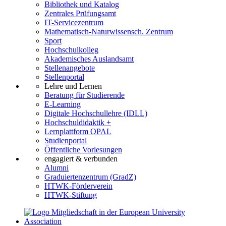
Bibliothek und Katalog
Zentrales Prüfungsamt
IT-Servicezentrum
Mathematisch-Naturwissensch. Zentrum
Sport
Hochschulkolleg
Akademisches Auslandsamt
Stellenangebote
Stellenportal
Lehre und Lernen
Beratung für Studierende
E-Learning
Digitale Hochschullehre (IDLL)
Hochschuldidaktik +
Lernplattform OPAL
Studienportal
Öffentliche Vorlesungen
engagiert & verbunden
Alumni
Graduiertenzentrum (GradZ)
HTWK-Förderverein
HTWK-Stiftung