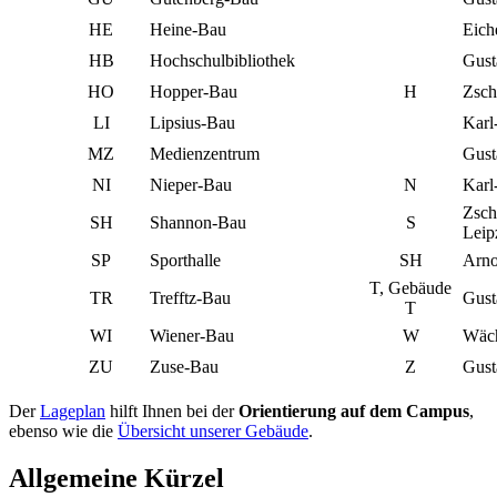
HE
Heine-Bau
Eich
HB
Hochschulbibliothek
Gust
HO
Hopper-Bau
H
Zsch
LI
Lipsius-Bau
Karl
MZ
Medienzentrum
Gust
NI
Nieper-Bau
N
Karl
Zsch
SH
Shannon-Bau
S
Leip
SP
Sporthalle
SH
Arno
T, Gebäude
TR
Trefftz-Bau
Gust
T
WI
Wiener-Bau
W
Wäch
ZU
Zuse-Bau
Z
Gust
Der
Lageplan
hilft Ihnen bei der
Orientierung auf dem Campus
,
ebenso wie die
Übersicht unserer Gebäude
.
Allgemeine Kürzel