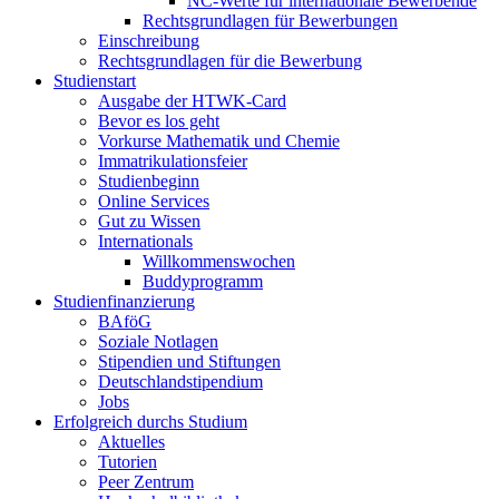
NC-Werte für internationale Bewerbende
Rechtsgrundlagen für Bewerbungen
Einschreibung
Rechtsgrundlagen für die Bewerbung
Studienstart
Ausgabe der HTWK-Card
Bevor es los geht
Vorkurse Mathematik und Chemie
Immatrikulationsfeier
Studienbeginn
Online Services
Gut zu Wissen
Internationals
Willkommenswochen
Buddyprogramm
Studienfinanzierung
BAföG
Soziale Notlagen
Stipendien und Stiftungen
Deutschlandstipendium
Jobs
Erfolgreich durchs Studium
Aktuelles
Tutorien
Peer Zentrum