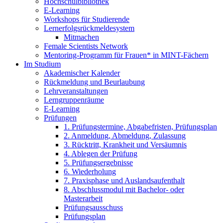
Hochschulbibliothek
E-Learning
Workshops für Studierende
Lernerfolgsrückmeldesystem
Mitmachen
Female Scientists Network
Mentoring-Programm für Frauen* in MINT-Fächern
Im Studium
Akademischer Kalender
Rückmeldung und Beurlaubung
Lehrveranstaltungen
Lerngruppenräume
E-Learning
Prüfungen
1. Prüfungstermine, Abgabefristen, Prüfungsplan
2. Anmeldung, Abmeldung, Zulassung
3. Rücktritt, Krankheit und Versäumnis
4. Ablegen der Prüfung
5. Prüfungsergebnisse
6. Wiederholung
7. Praxisphase und Auslandsaufenthalt
8. Abschlussmodul mit Bachelor- oder
Masterarbeit
Prüfungsausschuss
Prüfungsplan