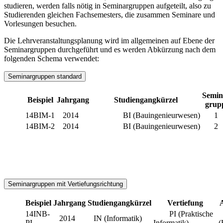
studieren, werden falls nötig in Seminargruppen aufgeteilt, also zu
Studierenden gleichen Fachsemesters, die zusammen Seminare und
Vorlesungen besuchen.
Die Lehrveranstaltungsplanung wird im allgemeinen auf Ebene der
Seminargruppen durchgeführt und es werden Abkürzung nach dem
folgenden Schema verwendet:
Seminargruppen standard
Semin
Beispiel
Jahrgang
Studiengangkürzel
grup
14BIM-1
2014
BI (Bauingenieurwesen)
1
14BIM-2
2014
BI (Bauingenieurwesen)
2
Seminargruppen mit Vertiefungsrichtung
Beispiel
Jahrgang
Studiengangkürzel
Vertiefung
14INB-
PI (Praktische
2014
IN (Informatik)
PI
Informatik)
(