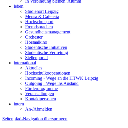
In Verbindung bleiben: Alumni
leben
Studienort Leipzig
Mensa & Cafeteria
Hochschulsport
Fremdsprachen
Gesundheitsmanagement
Orchester
Hörsaalkino
Studentische Initiativen
Studentische Vertretung
Stellenportal
international
Aktuelles
Hochschulkooperationen
Incoming - Wege an die HTWK Leipzig
Outgoing - Wege ins Ausland
Förderprogramme
Veranstaltungen
Kontaktpersonen
intern
An-/Abmelden
Seitenpfad-Navigation überspringen