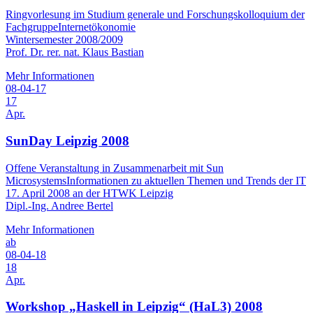
Ringvorlesung im Studium generale und Forschungskolloquium der
FachgruppeInternetökonomie
Wintersemester 2008/2009
Prof. Dr. rer. nat. Klaus Bastian
Mehr Informationen
08-04-17
17
Apr.
SunDay Leipzig 2008
Offene Veranstaltung in Zusammenarbeit mit Sun
MicrosystemsInformationen zu aktuellen Themen und Trends der IT
17. April 2008 an der HTWK Leipzig
Dipl.-Ing. Andree Bertel
Mehr Informationen
ab
08-04-18
18
Apr.
Workshop „Haskell in Leipzig“ (HaL3) 2008