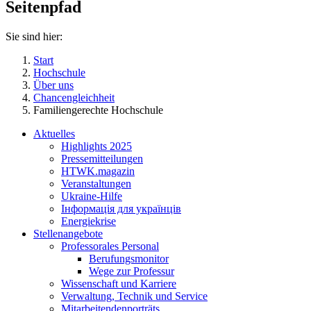
Seitenpfad
Sie sind hier:
Start
Hochschule
Über uns
Chancengleichheit
Familiengerechte Hochschule
Aktuelles
Highlights 2025
Pressemitteilungen
HTWK.magazin
Veranstaltungen
Ukraine-Hilfe
Інформація для українців
Energiekrise
Stellenangebote
Professorales Personal
Berufungsmonitor
Wege zur Professur
Wissenschaft und Karriere
Verwaltung, Technik und Service
Mitarbeitendenporträts