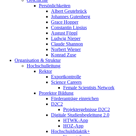
Geschichte
Persönlichkeiten
Albert Geutebrück
Johannes Gutenberg
Grace Hopper
Constantin Lipsius
August Föppl
Ludwig Nieper
Claude Shannon
Norbert Wiener
Konrad Zuse
Organisation & Struktur
Hochschulleitung
Rektor
Exportkontrolle
Science Careers
Female Scientists Network
Prorektor Bildung
Förderanträge einreichen
D2C2
Projektergebnisse D2C2
Digitale Studienbegleitung 2.0
HTWK-App
HOZ-App
Hochschuldidaktik+