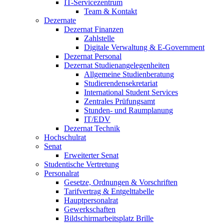
IT-Servicezentrum
Team & Kontakt
Dezernate
Dezernat Finanzen
Zahlstelle
Digitale Verwaltung & E-Government
Dezernat Personal
Dezernat Studienangelegenheiten
Allgemeine Studienberatung
Studierendensekretariat
International Student Services
Zentrales Prüfungsamt
Stunden- und Raumplanung
IT/EDV
Dezernat Technik
Hochschulrat
Senat
Erweiterter Senat
Studentische Vertretung
Personalrat
Gesetze, Ordnungen & Vorschriften
Tarifvertrag & Entgelttabelle
Hauptpersonalrat
Gewerkschaften
Bildschirmarbeitsplatz Brille