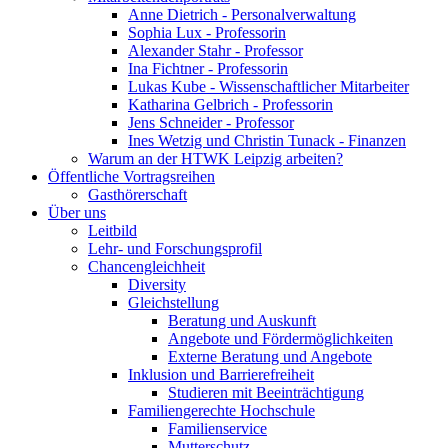
Anne Dietrich - Personalverwaltung
Sophia Lux - Professorin
Alexander Stahr - Professor
Ina Fichtner - Professorin
Lukas Kube - Wissenschaftlicher Mitarbeiter
Katharina Gelbrich - Professorin
Jens Schneider - Professor
Ines Wetzig und Christin Tunack - Finanzen
Warum an der HTWK Leipzig arbeiten?
Öffentliche Vortragsreihen
Gasthörerschaft
Über uns
Leitbild
Lehr- und Forschungsprofil
Chancengleichheit
Diversity
Gleichstellung
Beratung und Auskunft
Angebote und Fördermöglichkeiten
Externe Beratung und Angebote
Inklusion und Barrierefreiheit
Studieren mit Beeinträchtigung
Familiengerechte Hochschule
Familienservice
Mutterschutz