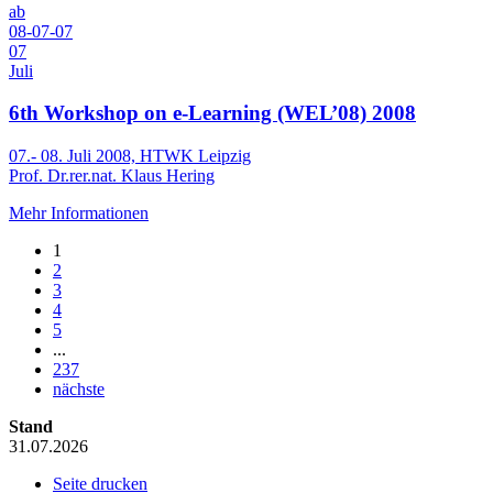
ab
08-07-07
07
Juli
6th Workshop on e-Learning (WEL’08) 2008
07.- 08. Juli 2008, HTWK Leipzig
Prof. Dr.rer.nat. Klaus Hering
Mehr Informationen
1
2
3
4
5
...
237
nächste
Stand
31.07.2026
Seite drucken