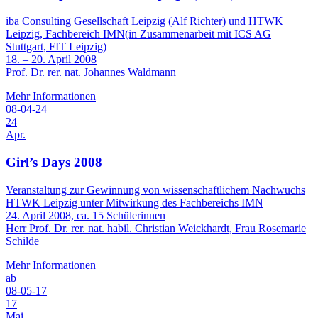
iba Consulting Gesellschaft Leipzig (Alf Richter) und HTWK
Leipzig, Fachbereich IMN(in Zusammenarbeit mit ICS AG
Stuttgart, FIT Leipzig)
18. – 20. April 2008
Prof. Dr. rer. nat. Johannes Waldmann
Mehr Informationen
08-04-24
24
Apr.
Girl’s Days 2008
Veranstaltung zur Gewinnung von wissenschaftlichem Nachwuchs
HTWK Leipzig unter Mitwirkung des Fachbereichs IMN
24. April 2008, ca. 15 Schülerinnen
Herr Prof. Dr. rer. nat. habil. Christian Weickhardt, Frau Rosemarie
Schilde
Mehr Informationen
ab
08-05-17
17
Mai