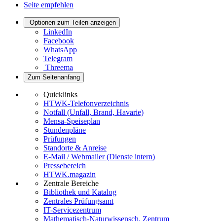
Seite empfehlen
Optionen zum Teilen anzeigen
LinkedIn
Facebook
WhatsApp
Telegram
Threema
Zum Seitenanfang
Quicklinks
HTWK-Telefonverzeichnis
Notfall (Unfall, Brand, Havarie)
Mensa-Speiseplan
Stundenpläne
Prüfungen
Standorte & Anreise
E-Mail / Webmailer (Dienste intern)
Pressebereich
HTWK.magazin
Zentrale Bereiche
Bibliothek und Katalog
Zentrales Prüfungsamt
IT-Servicezentrum
Mathematisch-Naturwissensch. Zentrum