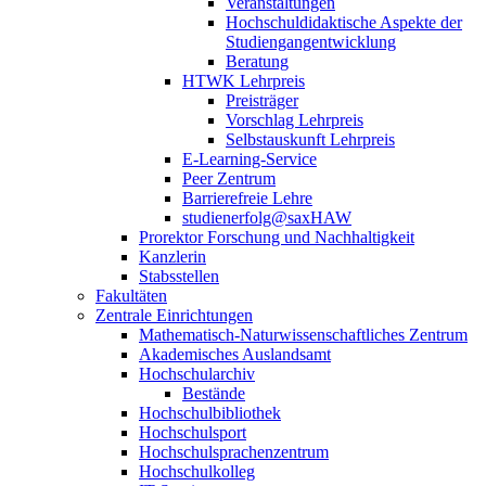
Veranstaltungen
Hochschuldidaktische Aspekte der
Studiengangentwicklung
Beratung
HTWK Lehrpreis
Preisträger
Vorschlag Lehrpreis
Selbstauskunft Lehrpreis
E-Learning-Service
Peer Zentrum
Barrierefreie Lehre
studienerfolg@saxHAW
Prorektor Forschung und Nachhaltigkeit
Kanzlerin
Stabsstellen
Fakultäten
Zentrale Einrichtungen
Mathematisch-Naturwissenschaftliches Zentrum
Akademisches Auslandsamt
Hochschularchiv
Bestände
Hochschulbibliothek
Hochschulsport
Hochschulsprachenzentrum
Hochschulkolleg