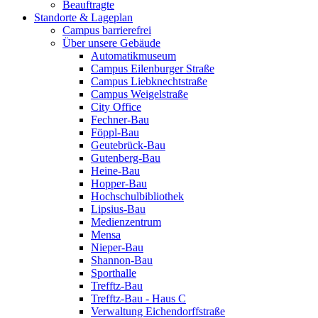
Beauftragte
Standorte & Lageplan
Campus barrierefrei
Über unsere Gebäude
Automatikmuseum
Campus Eilenburger Straße
Campus Liebknechtstraße
Campus Weigelstraße
City Office
Fechner-Bau
Föppl-Bau
Geutebrück-Bau
Gutenberg-Bau
Heine-Bau
Hopper-Bau
Hochschulbibliothek
Lipsius-Bau
Medienzentrum
Mensa
Nieper-Bau
Shannon-Bau
Sporthalle
Trefftz-Bau
Trefftz-Bau - Haus C
Verwaltung Eichendorffstraße