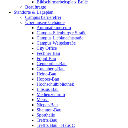
Bildschirmarbeitsplatz Brille
Beauftragte
Standorte & Lageplan
Campus barrierefrei
Über unsere Gebäude
Automatikmuseum
Campus Eilenburger Straße
Campus Liebknechtstraße
Campus Weigelstraße
City Office
Fechner-Bau
Föppl-Bau
Geutebrück-Bau
Gutenberg-Bau
Heine-Bau
Hopper-Bau
Hochschulbibliothek
Lipsius-Bau
Medienzentrum
Mensa
Nieper-Bau
Shannon-Bau
Sporthalle
Trefftz-Bau
Trefftz-Bau - Haus C