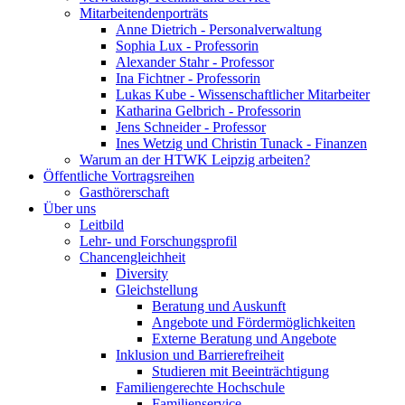
Mitarbeitendenporträts
Anne Dietrich - Personalverwaltung
Sophia Lux - Professorin
Alexander Stahr - Professor
Ina Fichtner - Professorin
Lukas Kube - Wissenschaftlicher Mitarbeiter
Katharina Gelbrich - Professorin
Jens Schneider - Professor
Ines Wetzig und Christin Tunack - Finanzen
Warum an der HTWK Leipzig arbeiten?
Öffentliche Vortragsreihen
Gasthörerschaft
Über uns
Leitbild
Lehr- und Forschungsprofil
Chancengleichheit
Diversity
Gleichstellung
Beratung und Auskunft
Angebote und Fördermöglichkeiten
Externe Beratung und Angebote
Inklusion und Barrierefreiheit
Studieren mit Beeinträchtigung
Familiengerechte Hochschule
Familienservice