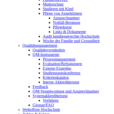
Mutterschutz
Studieren mit Kind
Pflege von Angehörigen
Ansprechpartner
Notfall-Beratung
Pflegekurse
Links & Dokumente
Audit familiengerechte Hochschule
Woche der Familie und Gesundheit
Qualitätsmanagement
Qualitätsverständnis
QM-Instrumente
Prozessmanagement
Evaluation/Befragungen
Externe Expertise
Studiengangskonferenz
Kriterienkatalog
Interne Akkreditierung
Feedback
QM-Verantwortung und Ansprechpartner
Systemakkreditierung
Verfahren
Glossar/FAQ
Weltoffene Hochschule