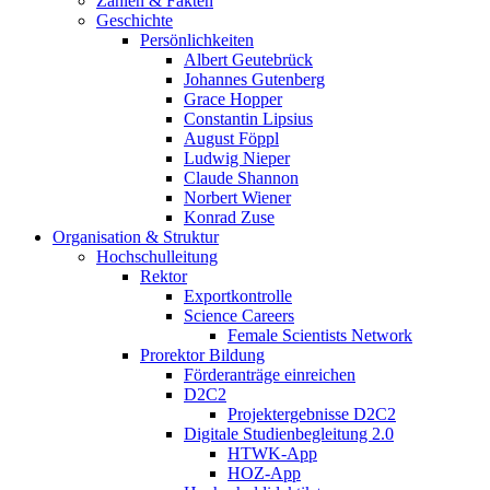
Zahlen & Fakten
Geschichte
Persönlichkeiten
Albert Geutebrück
Johannes Gutenberg
Grace Hopper
Constantin Lipsius
August Föppl
Ludwig Nieper
Claude Shannon
Norbert Wiener
Konrad Zuse
Organisation & Struktur
Hochschulleitung
Rektor
Exportkontrolle
Science Careers
Female Scientists Network
Prorektor Bildung
Förderanträge einreichen
D2C2
Projektergebnisse D2C2
Digitale Studienbegleitung 2.0
HTWK-App
HOZ-App