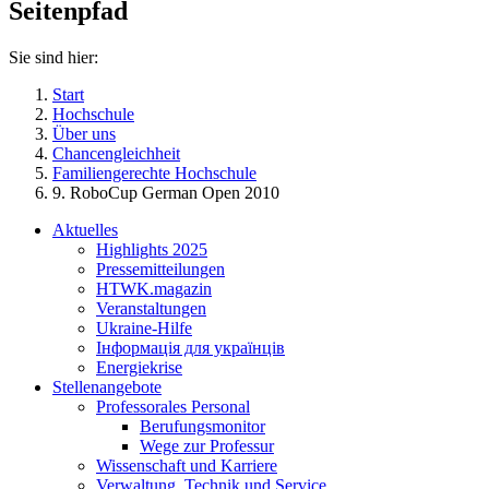
Seitenpfad
Sie sind hier:
Start
Hochschule
Über uns
Chancengleichheit
Familiengerechte Hochschule
9. RoboCup German Open 2010
Aktuelles
Highlights 2025
Pressemitteilungen
HTWK.magazin
Veranstaltungen
Ukraine-Hilfe
Інформація для українців
Energiekrise
Stellenangebote
Professorales Personal
Berufungsmonitor
Wege zur Professur
Wissenschaft und Karriere
Verwaltung, Technik und Service