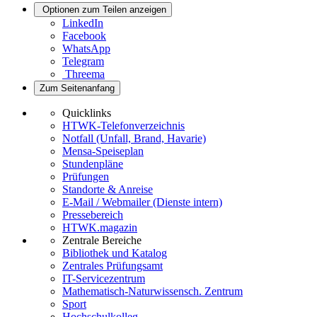
Optionen zum Teilen anzeigen
LinkedIn
Facebook
WhatsApp
Telegram
Threema
Zum Seitenanfang
Quicklinks
HTWK-Telefonverzeichnis
Notfall (Unfall, Brand, Havarie)
Mensa-Speiseplan
Stundenpläne
Prüfungen
Standorte & Anreise
E-Mail / Webmailer (Dienste intern)
Pressebereich
HTWK.magazin
Zentrale Bereiche
Bibliothek und Katalog
Zentrales Prüfungsamt
IT-Servicezentrum
Mathematisch-Naturwissensch. Zentrum
Sport
Hochschulkolleg