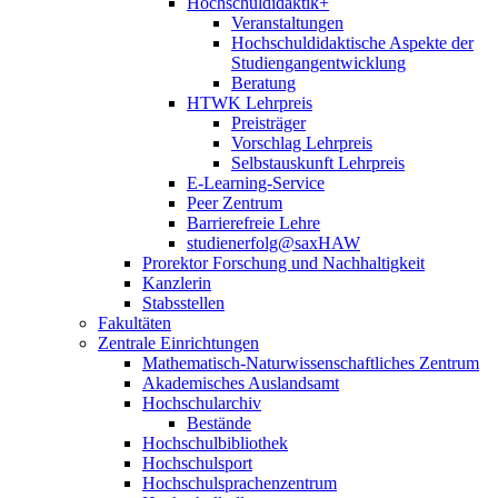
Hochschuldidaktik+
Veranstaltungen
Hochschuldidaktische Aspekte der
Studiengangentwicklung
Beratung
HTWK Lehrpreis
Preisträger
Vorschlag Lehrpreis
Selbstauskunft Lehrpreis
E-Learning-Service
Peer Zentrum
Barrierefreie Lehre
studienerfolg@saxHAW
Prorektor Forschung und Nachhaltigkeit
Kanzlerin
Stabsstellen
Fakultäten
Zentrale Einrichtungen
Mathematisch-Naturwissenschaftliches Zentrum
Akademisches Auslandsamt
Hochschularchiv
Bestände
Hochschulbibliothek
Hochschulsport
Hochschulsprachenzentrum