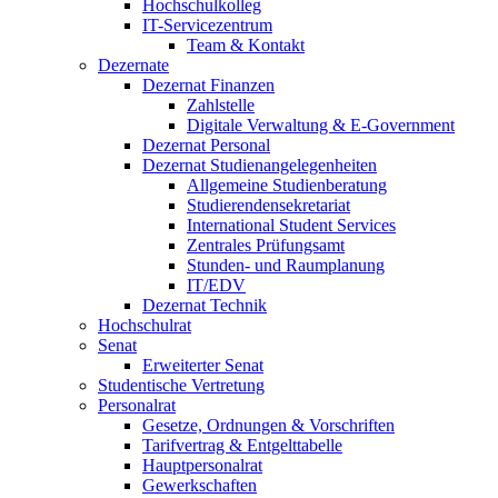
Hochschulkolleg
IT-Servicezentrum
Team & Kontakt
Dezernate
Dezernat Finanzen
Zahlstelle
Digitale Verwaltung & E-Government
Dezernat Personal
Dezernat Studienangelegenheiten
Allgemeine Studienberatung
Studierendensekretariat
International Student Services
Zentrales Prüfungsamt
Stunden- und Raumplanung
IT/EDV
Dezernat Technik
Hochschulrat
Senat
Erweiterter Senat
Studentische Vertretung
Personalrat
Gesetze, Ordnungen & Vorschriften
Tarifvertrag & Entgelttabelle
Hauptpersonalrat
Gewerkschaften