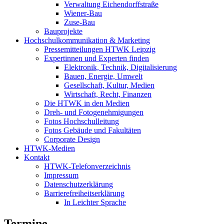
Verwaltung Eichendorffstraße
Wiener-Bau
Zuse-Bau
Bauprojekte
Hochschulkommunikation & Marketing
Pressemitteilungen HTWK Leipzig
Expertinnen und Experten finden
Elektronik, Technik, Digitalisierung
Bauen, Energie, Umwelt
Gesellschaft, Kultur, Medien
Wirtschaft, Recht, Finanzen
Die HTWK in den Medien
Dreh- und Fotogenehmigungen
Fotos Hochschulleitung
Fotos Gebäude und Fakultäten
Corporate Design
HTWK-Medien
Kontakt
HTWK-Telefonverzeichnis
Impressum
Datenschutzerklärung
Barrierefreiheitserklärung
In Leichter Sprache
Termine