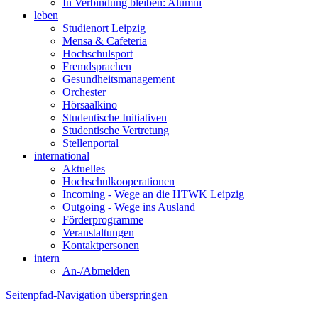
In Verbindung bleiben: Alumni
leben
Studienort Leipzig
Mensa & Cafeteria
Hochschulsport
Fremdsprachen
Gesundheitsmanagement
Orchester
Hörsaalkino
Studentische Initiativen
Studentische Vertretung
Stellenportal
international
Aktuelles
Hochschulkooperationen
Incoming - Wege an die HTWK Leipzig
Outgoing - Wege ins Ausland
Förderprogramme
Veranstaltungen
Kontaktpersonen
intern
An-/Abmelden
Seitenpfad-Navigation überspringen