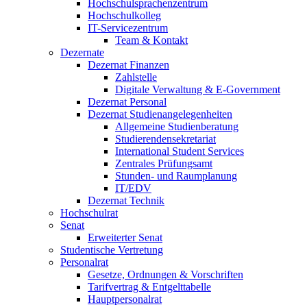
Hochschulsprachenzentrum
Hochschulkolleg
IT-Servicezentrum
Team & Kontakt
Dezernate
Dezernat Finanzen
Zahlstelle
Digitale Verwaltung & E-Government
Dezernat Personal
Dezernat Studienangelegenheiten
Allgemeine Studienberatung
Studierendensekretariat
International Student Services
Zentrales Prüfungsamt
Stunden- und Raumplanung
IT/EDV
Dezernat Technik
Hochschulrat
Senat
Erweiterter Senat
Studentische Vertretung
Personalrat
Gesetze, Ordnungen & Vorschriften
Tarifvertrag & Entgelttabelle
Hauptpersonalrat