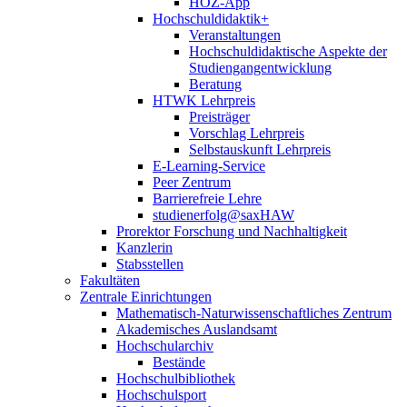
HOZ-App
Hochschuldidaktik+
Veranstaltungen
Hochschuldidaktische Aspekte der
Studiengangentwicklung
Beratung
HTWK Lehrpreis
Preisträger
Vorschlag Lehrpreis
Selbstauskunft Lehrpreis
E-Learning-Service
Peer Zentrum
Barrierefreie Lehre
studienerfolg@saxHAW
Prorektor Forschung und Nachhaltigkeit
Kanzlerin
Stabsstellen
Fakultäten
Zentrale Einrichtungen
Mathematisch-Naturwissenschaftliches Zentrum
Akademisches Auslandsamt
Hochschularchiv
Bestände
Hochschulbibliothek
Hochschulsport