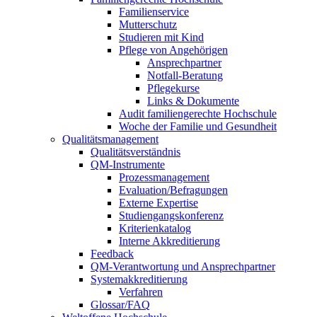
Familienservice
Mutterschutz
Studieren mit Kind
Pflege von Angehörigen
Ansprechpartner
Notfall-Beratung
Pflegekurse
Links & Dokumente
Audit familiengerechte Hochschule
Woche der Familie und Gesundheit
Qualitätsmanagement
Qualitätsverständnis
QM-Instrumente
Prozessmanagement
Evaluation/Befragungen
Externe Expertise
Studiengangskonferenz
Kriterienkatalog
Interne Akkreditierung
Feedback
QM-Verantwortung und Ansprechpartner
Systemakkreditierung
Verfahren
Glossar/FAQ