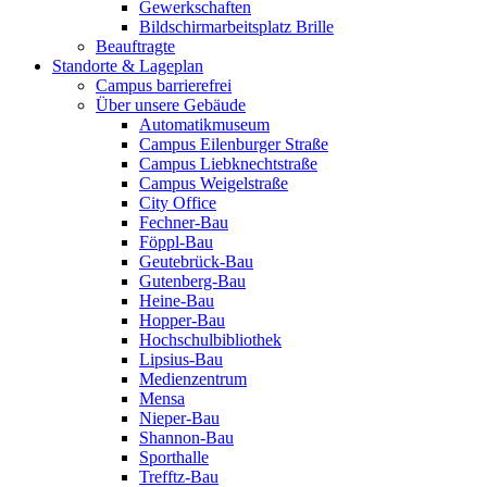
Gewerkschaften
Bildschirmarbeitsplatz Brille
Beauftragte
Standorte & Lageplan
Campus barrierefrei
Über unsere Gebäude
Automatikmuseum
Campus Eilenburger Straße
Campus Liebknechtstraße
Campus Weigelstraße
City Office
Fechner-Bau
Föppl-Bau
Geutebrück-Bau
Gutenberg-Bau
Heine-Bau
Hopper-Bau
Hochschulbibliothek
Lipsius-Bau
Medienzentrum
Mensa
Nieper-Bau
Shannon-Bau
Sporthalle
Trefftz-Bau