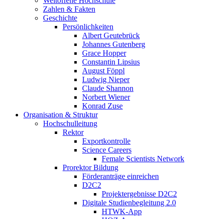
Weltoffene Hochschule
Zahlen & Fakten
Geschichte
Persönlichkeiten
Albert Geutebrück
Johannes Gutenberg
Grace Hopper
Constantin Lipsius
August Föppl
Ludwig Nieper
Claude Shannon
Norbert Wiener
Konrad Zuse
Organisation & Struktur
Hochschulleitung
Rektor
Exportkontrolle
Science Careers
Female Scientists Network
Prorektor Bildung
Förderanträge einreichen
D2C2
Projektergebnisse D2C2
Digitale Studienbegleitung 2.0
HTWK-App