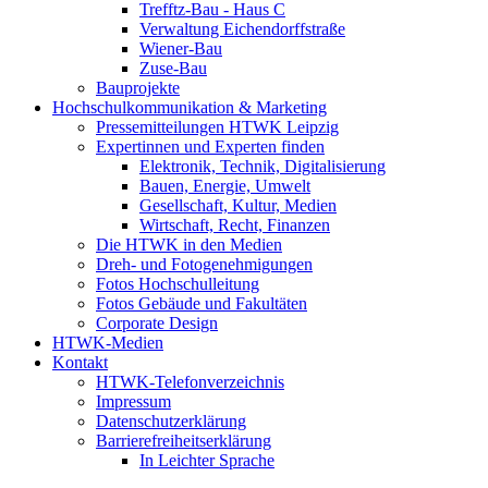
Trefftz-Bau - Haus C
Verwaltung Eichendorffstraße
Wiener-Bau
Zuse-Bau
Bauprojekte
Hochschulkommunikation & Marketing
Pressemitteilungen HTWK Leipzig
Expertinnen und Experten finden
Elektronik, Technik, Digitalisierung
Bauen, Energie, Umwelt
Gesellschaft, Kultur, Medien
Wirtschaft, Recht, Finanzen
Die HTWK in den Medien
Dreh- und Fotogenehmigungen
Fotos Hochschulleitung
Fotos Gebäude und Fakultäten
Corporate Design
HTWK-Medien
Kontakt
HTWK-Telefonverzeichnis
Impressum
Datenschutzerklärung
Barrierefreiheitserklärung
In Leichter Sprache