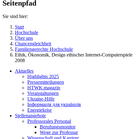
Seitenpfad
Sie sind hier:
Start
Hochschule
Über uns
Chancengleichheit
Familiengerechte Hochschule
Ethik, Ökonomik, Design ethischer Internet-Computerspiele
2008
Aktuelles
Highlights 2025
Pressemitteilungen
HTWK.magazin
Veranstaltungen
Ukraine-Hilfe
Інформація для українців
Energiekrise
Stellenangebote
Professorales Personal
Berufungsmonitor
Wege zur Professur
Wissenschaft und Karriere