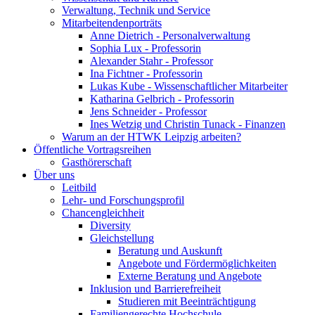
Verwaltung, Technik und Service
Mitarbeitendenporträts
Anne Dietrich - Personalverwaltung
Sophia Lux - Professorin
Alexander Stahr - Professor
Ina Fichtner - Professorin
Lukas Kube - Wissenschaftlicher Mitarbeiter
Katharina Gelbrich - Professorin
Jens Schneider - Professor
Ines Wetzig und Christin Tunack - Finanzen
Warum an der HTWK Leipzig arbeiten?
Öffentliche Vortragsreihen
Gasthörerschaft
Über uns
Leitbild
Lehr- und Forschungsprofil
Chancengleichheit
Diversity
Gleichstellung
Beratung und Auskunft
Angebote und Fördermöglichkeiten
Externe Beratung und Angebote
Inklusion und Barrierefreiheit
Studieren mit Beeinträchtigung
Familiengerechte Hochschule