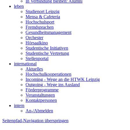
In Verbindung bleiben: Alumni
leben
Studienort Leipzig
Mensa & Cafeteria
Hochschulsport
Fremdsprachen
Gesundheitsmanagement
Orchester
Hörsaalkino
Studentische Initiativen
Studentische Vertretung
Stellenportal
international
Aktuelles
Hochschulkooperationen
Incoming - Wege an die HTWK Leipzig
Outgoing - Wege ins Ausland
Förderprogramme
Veranstaltungen
Kontaktpersonen
intern
An-/Abmelden
Seitenpfad-Navigation überspringen