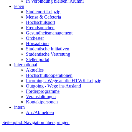
In Verbindung bleiben: Alumni
leben
Studienort Leipzig
Mensa & Cafeteria
Hochschulsport
Fremdsprachen
Gesundheitsmanagement
Orchester
Hörsaalkino
Studentische Initiativen
Studentische Vertretung
Stellenportal
international
Aktuelles
Hochschulkooperationen
Incoming - Wege an die HTWK Leipzig
Outgoing - Wege ins Ausland
Förderprogramme
Veranstaltungen
Kontaktpersonen
intern
An-/Abmelden
Seitenpfad-Navigation überspringen