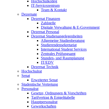
Hochschulkolleg
IT-Servicezentrum
Team & Kontakt
Dezernate
Dezernat Finanzen
Zahlstelle
Digitale Verwaltung & E-Government
Dezernat Personal
Dezernat Studienangelegenheiten
Allgemeine Studienberatung
Studierendensekretariat
International Student Services
Zentrales Prüfungsamt
Stunden- und Raumplanung
IT/EDV
Dezernat Technik
Hochschulrat
Senat
Erweiterter Senat
Studentische Vertretung
Personalrat
Gesetze, Ordnungen & Vorschriften
Tarifvertrag & Entgelttabelle
Hauptpersonalrat
Gewerkschaften