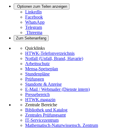
Optionen zum Teilen anzeigen
LinkedIn
Facebook
WhatsApp
Telegram
Threema
Zum Seitenanfang
Quicklinks
HTWK-Telefonverzeichnis
Notfall (Unfall, Brand, Havarie)
Arbeitsschutz
Mensa-Speiseplan
Stundenpläne
Prüfungen
Standorte & Anreise
E-Mail / Webmailer (Dienste intern)
Pressebereich
HTWK.magazin
Zentrale Bereiche
Bibliothek und Katalog
Zentrales Prüfungsamt
IT-Servicezentrum
Mathematisch-Naturwissensch. Zentrum