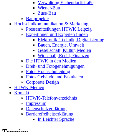
Verwaltung Eichendorffstraße
Wiener-Bau
Zuse-Bau
Bauprojekte
Hochschulkommunikation & Marketing
Pressemitteilungen HTWK Leipzig
Expertinnen und Experten finden
Elektronik, Technik, Digitalisierung
Bauen, Energie, Umwelt
Gesellschaft, Kultur, Medien
Wirtschaft, Recht, Finanzen
Die HTWK in den Medien
Dreh- und Fotogenehmigungen
Fotos Hochschulleitung
Fotos Gebäude und Fakultäten
Corporate Design
HTWK-Medien
Kontakt
HTWK-Telefonverzeichnis
Impressum
Datenschutzerklärung
Barrierefreiheitserklärung
In Leichter Sprache
Termine