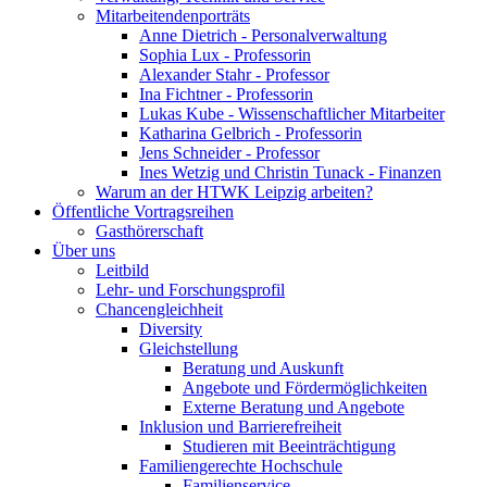
Mitarbeitendenporträts
Anne Dietrich - Personalverwaltung
Sophia Lux - Professorin
Alexander Stahr - Professor
Ina Fichtner - Professorin
Lukas Kube - Wissenschaftlicher Mitarbeiter
Katharina Gelbrich - Professorin
Jens Schneider - Professor
Ines Wetzig und Christin Tunack - Finanzen
Warum an der HTWK Leipzig arbeiten?
Öffentliche Vortragsreihen
Gasthörerschaft
Über uns
Leitbild
Lehr- und Forschungsprofil
Chancengleichheit
Diversity
Gleichstellung
Beratung und Auskunft
Angebote und Fördermöglichkeiten
Externe Beratung und Angebote
Inklusion und Barrierefreiheit
Studieren mit Beeinträchtigung
Familiengerechte Hochschule
Familienservice