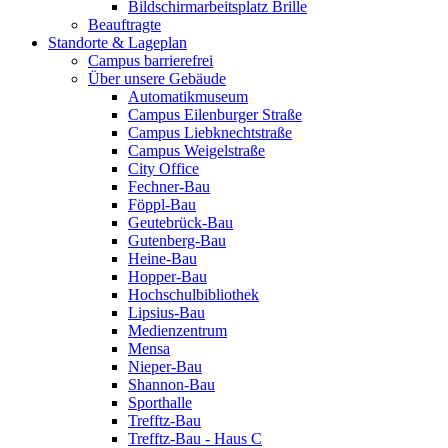
Bildschirmarbeitsplatz Brille
Beauftragte
Standorte & Lageplan
Campus barrierefrei
Über unsere Gebäude
Automatikmuseum
Campus Eilenburger Straße
Campus Liebknechtstraße
Campus Weigelstraße
City Office
Fechner-Bau
Föppl-Bau
Geutebrück-Bau
Gutenberg-Bau
Heine-Bau
Hopper-Bau
Hochschulbibliothek
Lipsius-Bau
Medienzentrum
Mensa
Nieper-Bau
Shannon-Bau
Sporthalle
Trefftz-Bau
Trefftz-Bau - Haus C