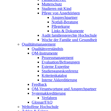
Mutterschutz
Studieren mit Kind
Pflege von Angehörigen
Ansprechpartner
Notfall-Beratung
Pflegekurse
Links & Dokumente
Audit familiengerechte Hochschule
Woche der Familie und Gesundheit
Qualitätsmanagement
Qualitätsverständnis
QM-Instrumente
Prozessmanagement
Evaluation/Befragungen
Externe Expertise
Studiengangskonferenz
Kriterienkatalog
Interne Akkreditierung
Feedback
QM-Verantwortung und Ansprechpartner
Systemakkreditierung
Verfahren
Glossar/FAQ
Weltoffene Hochschule