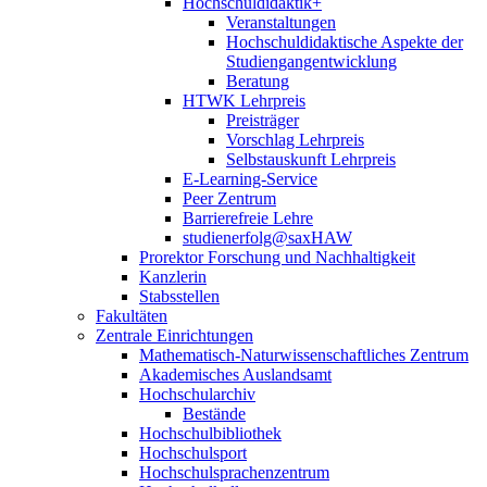
Hochschuldidaktik+
Veranstaltungen
Hochschuldidaktische Aspekte der
Studiengangentwicklung
Beratung
HTWK Lehrpreis
Preisträger
Vorschlag Lehrpreis
Selbstauskunft Lehrpreis
E-Learning-Service
Peer Zentrum
Barrierefreie Lehre
studienerfolg@saxHAW
Prorektor Forschung und Nachhaltigkeit
Kanzlerin
Stabsstellen
Fakultäten
Zentrale Einrichtungen
Mathematisch-Naturwissenschaftliches Zentrum
Akademisches Auslandsamt
Hochschularchiv
Bestände
Hochschulbibliothek
Hochschulsport
Hochschulsprachenzentrum