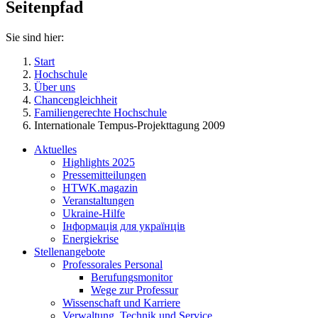
Seitenpfad
Sie sind hier:
Start
Hochschule
Über uns
Chancengleichheit
Familiengerechte Hochschule
Internationale Tempus-Projekttagung 2009
Aktuelles
Highlights 2025
Pressemitteilungen
HTWK.magazin
Veranstaltungen
Ukraine-Hilfe
Інформація для українців
Energiekrise
Stellenangebote
Professorales Personal
Berufungsmonitor
Wege zur Professur
Wissenschaft und Karriere
Verwaltung, Technik und Service