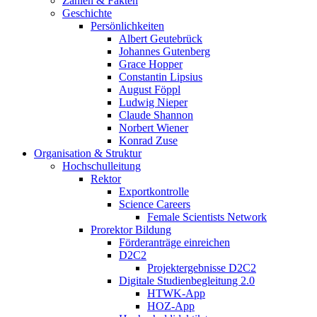
Zahlen & Fakten
Geschichte
Persönlichkeiten
Albert Geutebrück
Johannes Gutenberg
Grace Hopper
Constantin Lipsius
August Föppl
Ludwig Nieper
Claude Shannon
Norbert Wiener
Konrad Zuse
Organisation & Struktur
Hochschulleitung
Rektor
Exportkontrolle
Science Careers
Female Scientists Network
Prorektor Bildung
Förderanträge einreichen
D2C2
Projektergebnisse D2C2
Digitale Studienbegleitung 2.0
HTWK-App
HOZ-App