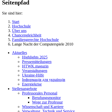
Seitenpfad
Sie sind hier:
Start
Hochschule
Über uns
Chancengleichheit
Familiengerechte Hochschule
Lange Nacht der Computerspiele 2010
Aktuelles
Highlights 2025
Pressemitteilungen
HTWK.magazin
Veranstaltungen
Ukraine-Hilfe
Інформація для українців
Energiekrise
Stellenangebote
Professorales Personal
Berufungsmonitor
Wege zur Professur
Wissenschaft und Karriere
Verwaltung, Technik und Service