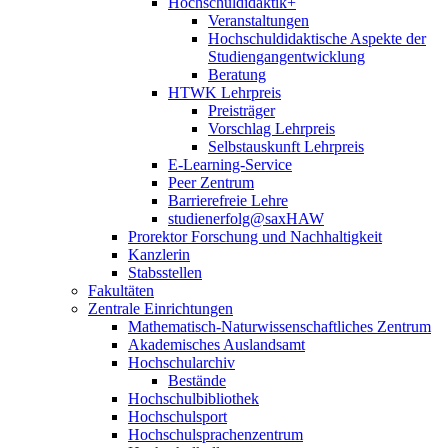
Hochschuldidaktik+
Veranstaltungen
Hochschuldidaktische Aspekte der
Studiengangentwicklung
Beratung
HTWK Lehrpreis
Preisträger
Vorschlag Lehrpreis
Selbstauskunft Lehrpreis
E-Learning-Service
Peer Zentrum
Barrierefreie Lehre
studienerfolg@saxHAW
Prorektor Forschung und Nachhaltigkeit
Kanzlerin
Stabsstellen
Fakultäten
Zentrale Einrichtungen
Mathematisch-Naturwissenschaftliches Zentrum
Akademisches Auslandsamt
Hochschularchiv
Bestände
Hochschulbibliothek
Hochschulsport
Hochschulsprachenzentrum