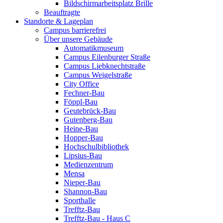
Bildschirmarbeitsplatz Brille
Beauftragte
Standorte & Lageplan
Campus barrierefrei
Über unsere Gebäude
Automatikmuseum
Campus Eilenburger Straße
Campus Liebknechtstraße
Campus Weigelstraße
City Office
Fechner-Bau
Föppl-Bau
Geutebrück-Bau
Gutenberg-Bau
Heine-Bau
Hopper-Bau
Hochschulbibliothek
Lipsius-Bau
Medienzentrum
Mensa
Nieper-Bau
Shannon-Bau
Sporthalle
Trefftz-Bau
Trefftz-Bau - Haus C