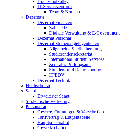
Hochschulkolleg
IT-Servicezentrum
Team & Kontakt
Dezernate
Dezernat Finanzen
Zahlstelle
Digitale Verwaltung & E-Government
Dezernat Personal
Dezernat Studienangelegenheiten
Allgemeine Studienberatung
Studierendensekretariat
International Student Services
Zentrales Prüfungsamt
Stunden- und Raumplanung
IT/EDV
Dezernat Technik
Hochschulrat
Senat
Erweiterter Senat
Studentische Vertretung
Personalrat
Gesetze, Ordnungen & Vorschriften
Tarifvertrag & Entgelttabelle
Hauptpersonalrat
Gewerkschaften