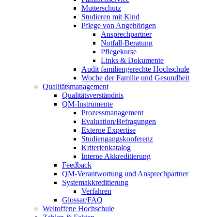
Mutterschutz
Studieren mit Kind
Pflege von Angehörigen
Ansprechpartner
Notfall-Beratung
Pflegekurse
Links & Dokumente
Audit familiengerechte Hochschule
Woche der Familie und Gesundheit
Qualitätsmanagement
Qualitätsverständnis
QM-Instrumente
Prozessmanagement
Evaluation/Befragungen
Externe Expertise
Studiengangskonferenz
Kriterienkatalog
Interne Akkreditierung
Feedback
QM-Verantwortung und Ansprechpartner
Systemakkreditierung
Verfahren
Glossar/FAQ
Weltoffene Hochschule