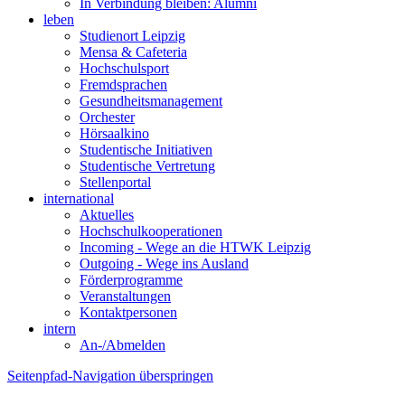
In Verbindung bleiben: Alumni
leben
Studienort Leipzig
Mensa & Cafeteria
Hochschulsport
Fremdsprachen
Gesundheitsmanagement
Orchester
Hörsaalkino
Studentische Initiativen
Studentische Vertretung
Stellenportal
international
Aktuelles
Hochschulkooperationen
Incoming - Wege an die HTWK Leipzig
Outgoing - Wege ins Ausland
Förderprogramme
Veranstaltungen
Kontaktpersonen
intern
An-/Abmelden
Seitenpfad-Navigation überspringen