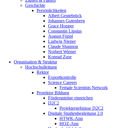
Zahlen & Fakten
Geschichte
Persönlichkeiten
Albert Geutebrück
Johannes Gutenberg
Grace Hopper
Constantin Lipsius
August Föppl
Ludwig Nieper
Claude Shannon
Norbert Wiener
Konrad Zuse
Organisation & Struktur
Hochschulleitung
Rektor
Exportkontrolle
Science Careers
Female Scientists Network
Prorektor Bildung
Förderanträge einreichen
D2C2
Projektergebnisse D2C2
Digitale Studienbegleitung 2.0
HTWK-App
HOZ-App