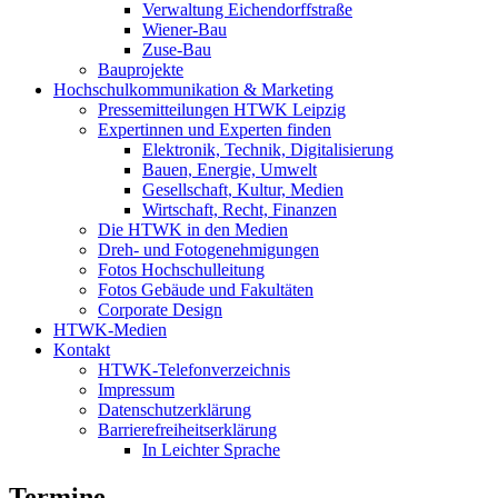
Verwaltung Eichendorffstraße
Wiener-Bau
Zuse-Bau
Bauprojekte
Hochschulkommunikation & Marketing
Pressemitteilungen HTWK Leipzig
Expertinnen und Experten finden
Elektronik, Technik, Digitalisierung
Bauen, Energie, Umwelt
Gesellschaft, Kultur, Medien
Wirtschaft, Recht, Finanzen
Die HTWK in den Medien
Dreh- und Fotogenehmigungen
Fotos Hochschulleitung
Fotos Gebäude und Fakultäten
Corporate Design
HTWK-Medien
Kontakt
HTWK-Telefonverzeichnis
Impressum
Datenschutzerklärung
Barrierefreiheitserklärung
In Leichter Sprache
Termine