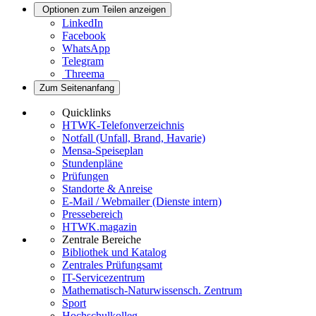
Optionen zum Teilen anzeigen
LinkedIn
Facebook
WhatsApp
Telegram
Threema
Zum Seitenanfang
Quicklinks
HTWK-Telefonverzeichnis
Notfall (Unfall, Brand, Havarie)
Mensa-Speiseplan
Stundenpläne
Prüfungen
Standorte & Anreise
E-Mail / Webmailer (Dienste intern)
Pressebereich
HTWK.magazin
Zentrale Bereiche
Bibliothek und Katalog
Zentrales Prüfungsamt
IT-Servicezentrum
Mathematisch-Naturwissensch. Zentrum
Sport
Hochschulkolleg