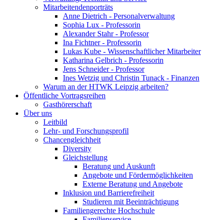
Mitarbeitendenporträts
Anne Dietrich - Personalverwaltung
Sophia Lux - Professorin
Alexander Stahr - Professor
Ina Fichtner - Professorin
Lukas Kube - Wissenschaftlicher Mitarbeiter
Katharina Gelbrich - Professorin
Jens Schneider - Professor
Ines Wetzig und Christin Tunack - Finanzen
Warum an der HTWK Leipzig arbeiten?
Öffentliche Vortragsreihen
Gasthörerschaft
Über uns
Leitbild
Lehr- und Forschungsprofil
Chancengleichheit
Diversity
Gleichstellung
Beratung und Auskunft
Angebote und Fördermöglichkeiten
Externe Beratung und Angebote
Inklusion und Barrierefreiheit
Studieren mit Beeinträchtigung
Familiengerechte Hochschule
Familienservice