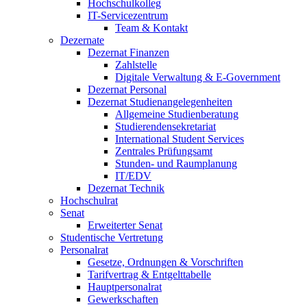
Hochschulkolleg
IT-Servicezentrum
Team & Kontakt
Dezernate
Dezernat Finanzen
Zahlstelle
Digitale Verwaltung & E-Government
Dezernat Personal
Dezernat Studienangelegenheiten
Allgemeine Studienberatung
Studierendensekretariat
International Student Services
Zentrales Prüfungsamt
Stunden- und Raumplanung
IT/EDV
Dezernat Technik
Hochschulrat
Senat
Erweiterter Senat
Studentische Vertretung
Personalrat
Gesetze, Ordnungen & Vorschriften
Tarifvertrag & Entgelttabelle
Hauptpersonalrat
Gewerkschaften