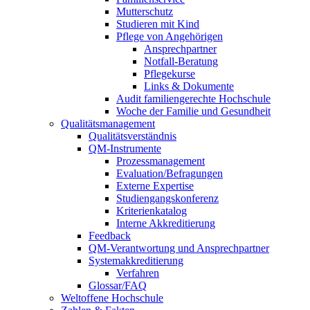
Mutterschutz
Studieren mit Kind
Pflege von Angehörigen
Ansprechpartner
Notfall-Beratung
Pflegekurse
Links & Dokumente
Audit familiengerechte Hochschule
Woche der Familie und Gesundheit
Qualitätsmanagement
Qualitätsverständnis
QM-Instrumente
Prozessmanagement
Evaluation/Befragungen
Externe Expertise
Studiengangskonferenz
Kriterienkatalog
Interne Akkreditierung
Feedback
QM-Verantwortung und Ansprechpartner
Systemakkreditierung
Verfahren
Glossar/FAQ
Weltoffene Hochschule