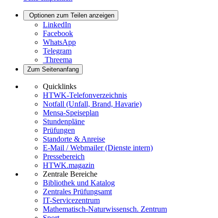
Optionen zum Teilen anzeigen
LinkedIn
Facebook
WhatsApp
Telegram
Threema
Zum Seitenanfang
Quicklinks
HTWK-Telefonverzeichnis
Notfall (Unfall, Brand, Havarie)
Mensa-Speiseplan
Stundenpläne
Prüfungen
Standorte & Anreise
E-Mail / Webmailer (Dienste intern)
Pressebereich
HTWK.magazin
Zentrale Bereiche
Bibliothek und Katalog
Zentrales Prüfungsamt
IT-Servicezentrum
Mathematisch-Naturwissensch. Zentrum
Sport