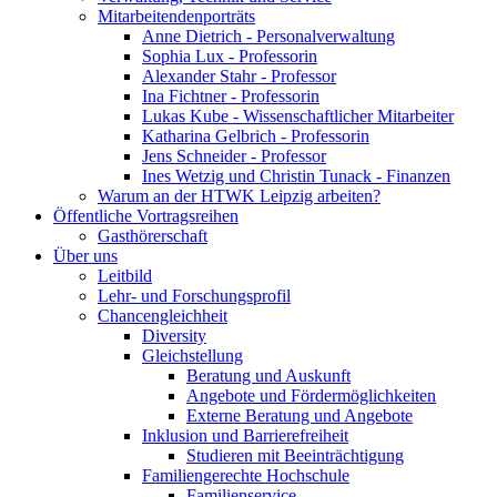
Mitarbeitendenporträts
Anne Dietrich - Personalverwaltung
Sophia Lux - Professorin
Alexander Stahr - Professor
Ina Fichtner - Professorin
Lukas Kube - Wissenschaftlicher Mitarbeiter
Katharina Gelbrich - Professorin
Jens Schneider - Professor
Ines Wetzig und Christin Tunack - Finanzen
Warum an der HTWK Leipzig arbeiten?
Öffentliche Vortragsreihen
Gasthörerschaft
Über uns
Leitbild
Lehr- und Forschungsprofil
Chancengleichheit
Diversity
Gleichstellung
Beratung und Auskunft
Angebote und Fördermöglichkeiten
Externe Beratung und Angebote
Inklusion und Barrierefreiheit
Studieren mit Beeinträchtigung
Familiengerechte Hochschule
Familienservice