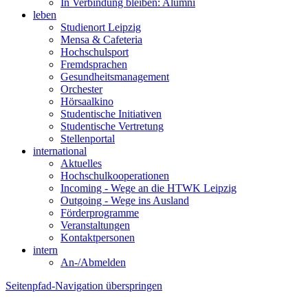
In Verbindung bleiben: Alumni
leben
Studienort Leipzig
Mensa & Cafeteria
Hochschulsport
Fremdsprachen
Gesundheitsmanagement
Orchester
Hörsaalkino
Studentische Initiativen
Studentische Vertretung
Stellenportal
international
Aktuelles
Hochschulkooperationen
Incoming - Wege an die HTWK Leipzig
Outgoing - Wege ins Ausland
Förderprogramme
Veranstaltungen
Kontaktpersonen
intern
An-/Abmelden
Seitenpfad-Navigation überspringen