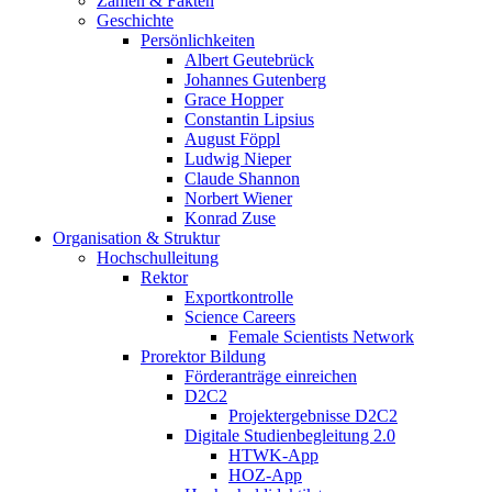
Zahlen & Fakten
Geschichte
Persönlichkeiten
Albert Geutebrück
Johannes Gutenberg
Grace Hopper
Constantin Lipsius
August Föppl
Ludwig Nieper
Claude Shannon
Norbert Wiener
Konrad Zuse
Organisation & Struktur
Hochschulleitung
Rektor
Exportkontrolle
Science Careers
Female Scientists Network
Prorektor Bildung
Förderanträge einreichen
D2C2
Projektergebnisse D2C2
Digitale Studienbegleitung 2.0
HTWK-App
HOZ-App