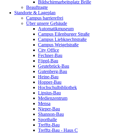
Bildschirmarbeitsplatz Brille
Beauftragte
Standorte & Lageplan
Campus barrierefrei
Über unsere Gebäude
Automatikmuseum
Campus Eilenburger Straße
Campus Liebknechtstraße
Campus Weigelstraße
City Office
Fechner-Bau
Föppl-Bau
Geutebrück-Bau
Gutenberg-Bau
Heine-Bau
Hopper-Bau
Hochschulbibliothek
Lipsius-Bau
Medienzentrum
Mensa
Nieper-Bau
Shannon-Bau
Sporthalle
Trefftz-Bau
Trefftz-Bau - Haus C