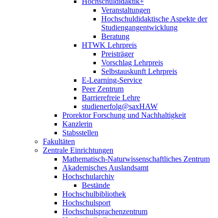
Hochschuldidaktik+
Veranstaltungen
Hochschuldidaktische Aspekte der
Studiengangentwicklung
Beratung
HTWK Lehrpreis
Preisträger
Vorschlag Lehrpreis
Selbstauskunft Lehrpreis
E-Learning-Service
Peer Zentrum
Barrierefreie Lehre
studienerfolg@saxHAW
Prorektor Forschung und Nachhaltigkeit
Kanzlerin
Stabsstellen
Fakultäten
Zentrale Einrichtungen
Mathematisch-Naturwissenschaftliches Zentrum
Akademisches Auslandsamt
Hochschularchiv
Bestände
Hochschulbibliothek
Hochschulsport
Hochschulsprachenzentrum