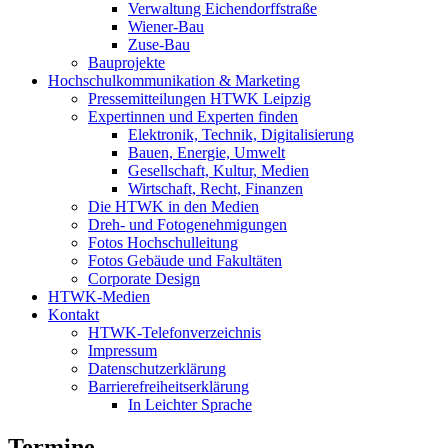
Verwaltung Eichendorffstraße
Wiener-Bau
Zuse-Bau
Bauprojekte
Hochschulkommunikation & Marketing
Pressemitteilungen HTWK Leipzig
Expertinnen und Experten finden
Elektronik, Technik, Digitalisierung
Bauen, Energie, Umwelt
Gesellschaft, Kultur, Medien
Wirtschaft, Recht, Finanzen
Die HTWK in den Medien
Dreh- und Fotogenehmigungen
Fotos Hochschulleitung
Fotos Gebäude und Fakultäten
Corporate Design
HTWK-Medien
Kontakt
HTWK-Telefonverzeichnis
Impressum
Datenschutzerklärung
Barrierefreiheitserklärung
In Leichter Sprache
Termine