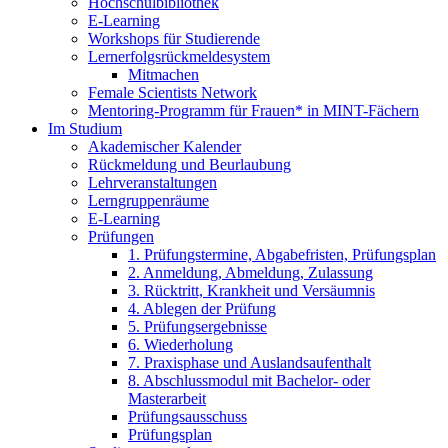
Hochschulbibliothek
E-Learning
Workshops für Studierende
Lernerfolgsrückmeldesystem
Mitmachen
Female Scientists Network
Mentoring-Programm für Frauen* in MINT-Fächern
Im Studium
Akademischer Kalender
Rückmeldung und Beurlaubung
Lehrveranstaltungen
Lerngruppenräume
E-Learning
Prüfungen
1. Prüfungstermine, Abgabefristen, Prüfungsplan
2. Anmeldung, Abmeldung, Zulassung
3. Rücktritt, Krankheit und Versäumnis
4. Ablegen der Prüfung
5. Prüfungsergebnisse
6. Wiederholung
7. Praxisphase und Auslandsaufenthalt
8. Abschlussmodul mit Bachelor- oder
Masterarbeit
Prüfungsausschuss
Prüfungsplan