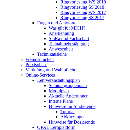
Ringvorlesung WS 2018
Ringvorlesung SS 2018
Ringvorlesung WS 2017
Ringvorlesung SS 2017
Fragen und Antworten
Was gilt für MICH?
Anerkennung
StuRa und Fachschaft
Teilnahmebestätigung
Anwesenheit
Technikausleihe
Fremdsprachen
Praxisphase
Vertiefung und Wahlpflicht
Online-Services
Lehrveranstaltungsplan
Seminargruppenplan
Modulplan
Aktuelle Änderungen
Interne Pläne
Hinweise für Studierende
Tutorial
Abkürzungen
Hinweise für Dozierende
OPAL Lernplattform