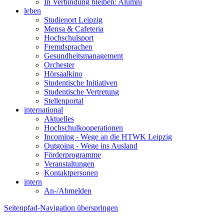
In Verbindung bleiben: Alumni
leben
Studienort Leipzig
Mensa & Cafeteria
Hochschulsport
Fremdsprachen
Gesundheitsmanagement
Orchester
Hörsaalkino
Studentische Initiativen
Studentische Vertretung
Stellenportal
international
Aktuelles
Hochschulkooperationen
Incoming - Wege an die HTWK Leipzig
Outgoing - Wege ins Ausland
Förderprogramme
Veranstaltungen
Kontaktpersonen
intern
An-/Abmelden
Seitenpfad-Navigation überspringen