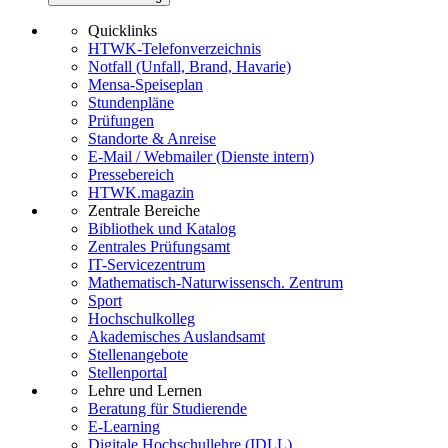
Quicklinks
HTWK-Telefonverzeichnis
Notfall (Unfall, Brand, Havarie)
Mensa-Speiseplan
Stundenpläne
Prüfungen
Standorte & Anreise
E-Mail / Webmailer (Dienste intern)
Pressebereich
HTWK.magazin
Zentrale Bereiche
Bibliothek und Katalog
Zentrales Prüfungsamt
IT-Servicezentrum
Mathematisch-Naturwissensch. Zentrum
Sport
Hochschulkolleg
Akademisches Auslandsamt
Stellenangebote
Stellenportal
Lehre und Lernen
Beratung für Studierende
E-Learning
Digitale Hochschullehre (IDLL)