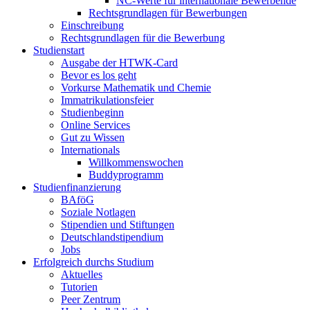
NC-Werte für internationale Bewerbende
Rechtsgrundlagen für Bewerbungen
Einschreibung
Rechtsgrundlagen für die Bewerbung
Studienstart
Ausgabe der HTWK-Card
Bevor es los geht
Vorkurse Mathematik und Chemie
Immatrikulationsfeier
Studienbeginn
Online Services
Gut zu Wissen
Internationals
Willkommenswochen
Buddyprogramm
Studienfinanzierung
BAföG
Soziale Notlagen
Stipendien und Stiftungen
Deutschlandstipendium
Jobs
Erfolgreich durchs Studium
Aktuelles
Tutorien
Peer Zentrum