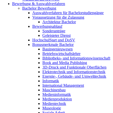
Bewerbung & Auswahlverfahren
Bachelor Bewerbung
Auswahlverfahren für Bachelorstudiengänge
Voraussetzung für die Zulassung
Architektur Bachelor
Bewerbungsablauf
Sonderanträge
Geleisteter Dienst
HochschulStart und DoSV
Bonusmerkmale Bachelor
Bauingenieuwesen
Betriebswirtschaftslehre
Bibliotheks- und Informationswissenschaft
Book and Media Publishing
3D-Druck und Funktionale Oberflächen
Elektrotechnik und Informationstechnik
Energie-, Gebäude- und Umwelttechnik
Informatik
International Management
Maschinenbau
Medieninformatik
Medienproduktion
Medientechnik
Museologie
Soziale Arbeit