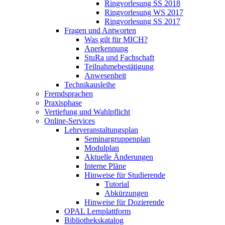
Ringvorlesung SS 2018
Ringvorlesung WS 2017
Ringvorlesung SS 2017
Fragen und Antworten
Was gilt für MICH?
Anerkennung
StuRa und Fachschaft
Teilnahmebestätigung
Anwesenheit
Technikausleihe
Fremdsprachen
Praxisphase
Vertiefung und Wahlpflicht
Online-Services
Lehrveranstaltungsplan
Seminargruppenplan
Modulplan
Aktuelle Änderungen
Interne Pläne
Hinweise für Studierende
Tutorial
Abkürzungen
Hinweise für Dozierende
OPAL Lernplattform
Bibliothekskatalog