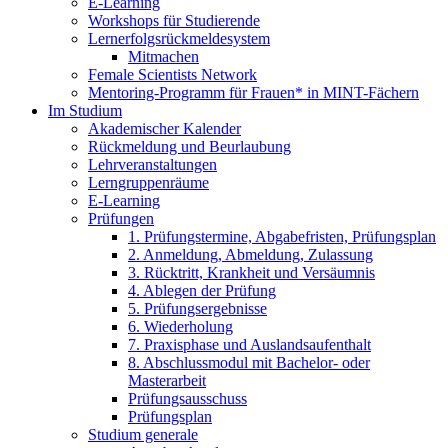
E-Learning
Workshops für Studierende
Lernerfolgsrückmeldesystem
Mitmachen
Female Scientists Network
Mentoring-Programm für Frauen* in MINT-Fächern
Im Studium
Akademischer Kalender
Rückmeldung und Beurlaubung
Lehrveranstaltungen
Lerngruppenräume
E-Learning
Prüfungen
1. Prüfungstermine, Abgabefristen, Prüfungsplan
2. Anmeldung, Abmeldung, Zulassung
3. Rücktritt, Krankheit und Versäumnis
4. Ablegen der Prüfung
5. Prüfungsergebnisse
6. Wiederholung
7. Praxisphase und Auslandsaufenthalt
8. Abschlussmodul mit Bachelor- oder
Masterarbeit
Prüfungsausschuss
Prüfungsplan
Studium generale