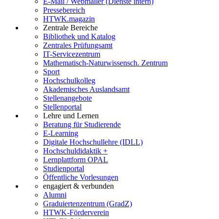
E-Mail / Webmailer (Dienste intern)
Pressebereich
HTWK.magazin
Zentrale Bereiche
Bibliothek und Katalog
Zentrales Prüfungsamt
IT-Servicezentrum
Mathematisch-Naturwissensch. Zentrum
Sport
Hochschulkolleg
Akademisches Auslandsamt
Stellenangebote
Stellenportal
Lehre und Lernen
Beratung für Studierende
E-Learning
Digitale Hochschullehre (IDLL)
Hochschuldidaktik +
Lernplattform OPAL
Studienportal
Öffentliche Vorlesungen
engagiert & verbunden
Alumni
Graduiertenzentrum (GradZ)
HTWK-Förderverein