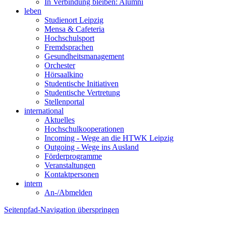
In Verbindung bleiben: Alumni
leben
Studienort Leipzig
Mensa & Cafeteria
Hochschulsport
Fremdsprachen
Gesundheitsmanagement
Orchester
Hörsaalkino
Studentische Initiativen
Studentische Vertretung
Stellenportal
international
Aktuelles
Hochschulkooperationen
Incoming - Wege an die HTWK Leipzig
Outgoing - Wege ins Ausland
Förderprogramme
Veranstaltungen
Kontaktpersonen
intern
An-/Abmelden
Seitenpfad-Navigation überspringen