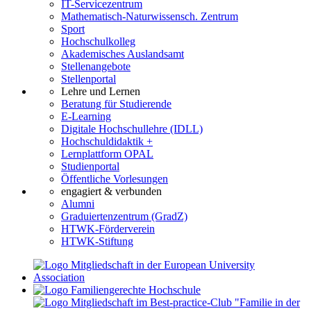
IT-Servicezentrum
Mathematisch-Naturwissensch. Zentrum
Sport
Hochschulkolleg
Akademisches Auslandsamt
Stellenangebote
Stellenportal
Lehre und Lernen
Beratung für Studierende
E-Learning
Digitale Hochschullehre (IDLL)
Hochschuldidaktik +
Lernplattform OPAL
Studienportal
Öffentliche Vorlesungen
engagiert & verbunden
Alumni
Graduiertenzentrum (GradZ)
HTWK-Förderverein
HTWK-Stiftung