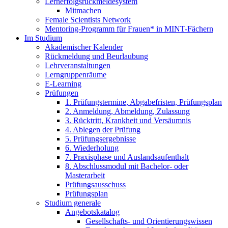
Lernerfolgsrückmeldesystem
Mitmachen
Female Scientists Network
Mentoring-Programm für Frauen* in MINT-Fächern
Im Studium
Akademischer Kalender
Rückmeldung und Beurlaubung
Lehrveranstaltungen
Lerngruppenräume
E-Learning
Prüfungen
1. Prüfungstermine, Abgabefristen, Prüfungsplan
2. Anmeldung, Abmeldung, Zulassung
3. Rücktritt, Krankheit und Versäumnis
4. Ablegen der Prüfung
5. Prüfungsergebnisse
6. Wiederholung
7. Praxisphase und Auslandsaufenthalt
8. Abschlussmodul mit Bachelor- oder
Masterarbeit
Prüfungsausschuss
Prüfungsplan
Studium generale
Angebotskatalog
Gesellschafts- und Orientierungswissen