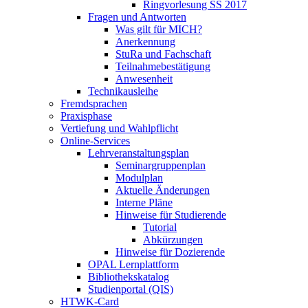
Ringvorlesung SS 2017
Fragen und Antworten
Was gilt für MICH?
Anerkennung
StuRa und Fachschaft
Teilnahmebestätigung
Anwesenheit
Technikausleihe
Fremdsprachen
Praxisphase
Vertiefung und Wahlpflicht
Online-Services
Lehrveranstaltungsplan
Seminargruppenplan
Modulplan
Aktuelle Änderungen
Interne Pläne
Hinweise für Studierende
Tutorial
Abkürzungen
Hinweise für Dozierende
OPAL Lernplattform
Bibliothekskatalog
Studienportal (QIS)
HTWK-Card