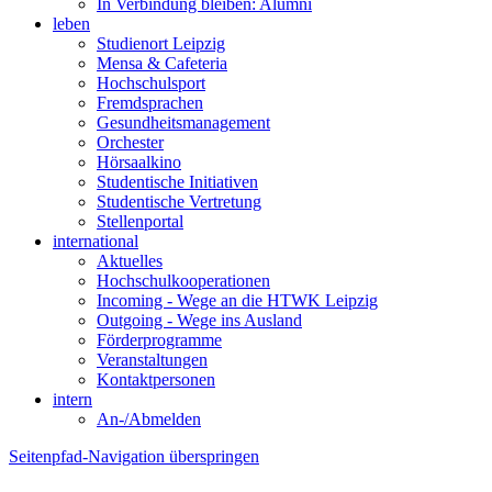
In Verbindung bleiben: Alumni
leben
Studienort Leipzig
Mensa & Cafeteria
Hochschulsport
Fremdsprachen
Gesundheitsmanagement
Orchester
Hörsaalkino
Studentische Initiativen
Studentische Vertretung
Stellenportal
international
Aktuelles
Hochschulkooperationen
Incoming - Wege an die HTWK Leipzig
Outgoing - Wege ins Ausland
Förderprogramme
Veranstaltungen
Kontaktpersonen
intern
An-/Abmelden
Seitenpfad-Navigation überspringen