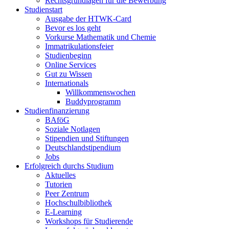
Rechtsgrundlagen für die Bewerbung
Studienstart
Ausgabe der HTWK-Card
Bevor es los geht
Vorkurse Mathematik und Chemie
Immatrikulationsfeier
Studienbeginn
Online Services
Gut zu Wissen
Internationals
Willkommenswochen
Buddyprogramm
Studienfinanzierung
BAföG
Soziale Notlagen
Stipendien und Stiftungen
Deutschlandstipendium
Jobs
Erfolgreich durchs Studium
Aktuelles
Tutorien
Peer Zentrum
Hochschulbibliothek
E-Learning
Workshops für Studierende