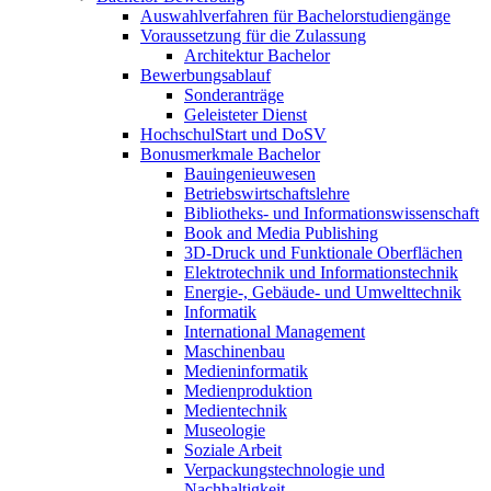
Auswahlverfahren für Bachelorstudiengänge
Voraussetzung für die Zulassung
Architektur Bachelor
Bewerbungsablauf
Sonderanträge
Geleisteter Dienst
HochschulStart und DoSV
Bonusmerkmale Bachelor
Bauingenieuwesen
Betriebswirtschaftslehre
Bibliotheks- und Informationswissenschaft
Book and Media Publishing
3D-Druck und Funktionale Oberflächen
Elektrotechnik und Informationstechnik
Energie-, Gebäude- und Umwelttechnik
Informatik
International Management
Maschinenbau
Medieninformatik
Medienproduktion
Medientechnik
Museologie
Soziale Arbeit
Verpackungstechnologie und
Nachhaltigkeit