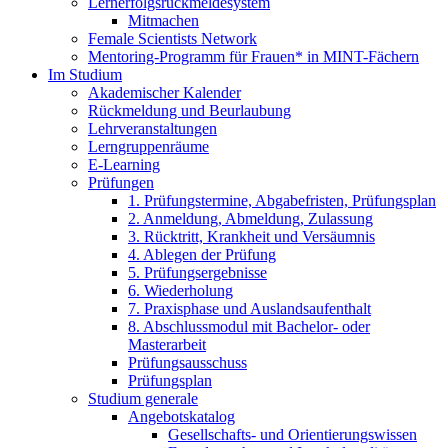
Lernerfolgsrückmeldesystem
Mitmachen
Female Scientists Network
Mentoring-Programm für Frauen* in MINT-Fächern
Im Studium
Akademischer Kalender
Rückmeldung und Beurlaubung
Lehrveranstaltungen
Lerngruppenräume
E-Learning
Prüfungen
1. Prüfungstermine, Abgabefristen, Prüfungsplan
2. Anmeldung, Abmeldung, Zulassung
3. Rücktritt, Krankheit und Versäumnis
4. Ablegen der Prüfung
5. Prüfungsergebnisse
6. Wiederholung
7. Praxisphase und Auslandsaufenthalt
8. Abschlussmodul mit Bachelor- oder
Masterarbeit
Prüfungsausschuss
Prüfungsplan
Studium generale
Angebotskatalog
Gesellschafts- und Orientierungswissen