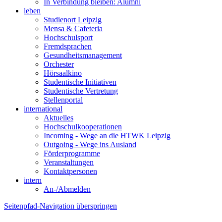
In Verbindung bleiben: Alumni
leben
Studienort Leipzig
Mensa & Cafeteria
Hochschulsport
Fremdsprachen
Gesundheitsmanagement
Orchester
Hörsaalkino
Studentische Initiativen
Studentische Vertretung
Stellenportal
international
Aktuelles
Hochschulkooperationen
Incoming - Wege an die HTWK Leipzig
Outgoing - Wege ins Ausland
Förderprogramme
Veranstaltungen
Kontaktpersonen
intern
An-/Abmelden
Seitenpfad-Navigation überspringen