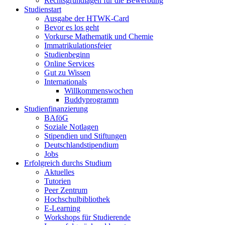
Rechtsgrundlagen für die Bewerbung
Studienstart
Ausgabe der HTWK-Card
Bevor es los geht
Vorkurse Mathematik und Chemie
Immatrikulationsfeier
Studienbeginn
Online Services
Gut zu Wissen
Internationals
Willkommenswochen
Buddyprogramm
Studienfinanzierung
BAföG
Soziale Notlagen
Stipendien und Stiftungen
Deutschlandstipendium
Jobs
Erfolgreich durchs Studium
Aktuelles
Tutorien
Peer Zentrum
Hochschulbibliothek
E-Learning
Workshops für Studierende