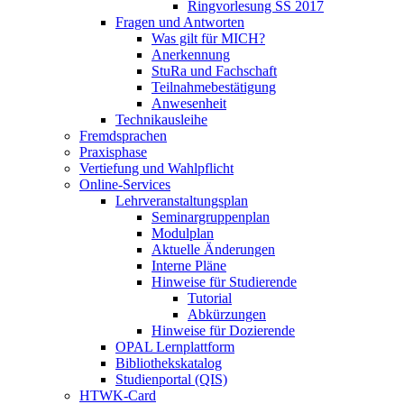
Ringvorlesung SS 2017
Fragen und Antworten
Was gilt für MICH?
Anerkennung
StuRa und Fachschaft
Teilnahmebestätigung
Anwesenheit
Technikausleihe
Fremdsprachen
Praxisphase
Vertiefung und Wahlpflicht
Online-Services
Lehrveranstaltungsplan
Seminargruppenplan
Modulplan
Aktuelle Änderungen
Interne Pläne
Hinweise für Studierende
Tutorial
Abkürzungen
Hinweise für Dozierende
OPAL Lernplattform
Bibliothekskatalog
Studienportal (QIS)
HTWK-Card