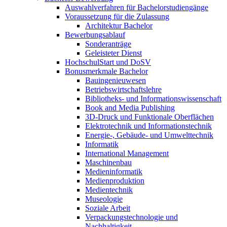
Auswahlverfahren für Bachelorstudiengänge
Voraussetzung für die Zulassung
Architektur Bachelor
Bewerbungsablauf
Sonderanträge
Geleisteter Dienst
HochschulStart und DoSV
Bonusmerkmale Bachelor
Bauingenieuwesen
Betriebswirtschaftslehre
Bibliotheks- und Informationswissenschaft
Book and Media Publishing
3D-Druck und Funktionale Oberflächen
Elektrotechnik und Informationstechnik
Energie-, Gebäude- und Umwelttechnik
Informatik
International Management
Maschinenbau
Medieninformatik
Medienproduktion
Medientechnik
Museologie
Soziale Arbeit
Verpackungstechnologie und
Nachhaltigkeit