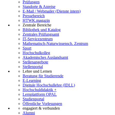
Prüfungen
Standorte & Anreise
E-Mail / Webmailer (Dienste intern)
Pressebereich
HTWK.magazin
Zentrale Bereiche
Bibliothek und Katalog
Zentrales Prüfungsamt
IT-Servicezentrum
Mathematisch-Naturwissensch. Zentrum
Sport
Hochschulkolleg
Akademisches Auslandsamt
Stellenangebote
Stellenportal
Lehre und Lernen
Beratung für Studierende
E-Learning
Digitale Hochschullehre (IDLL)
Hochschuldidaktik +
Lernplattform OPAL
Studienportal
Öffentliche Vorlesungen
engagiert & verbunden
Alumni