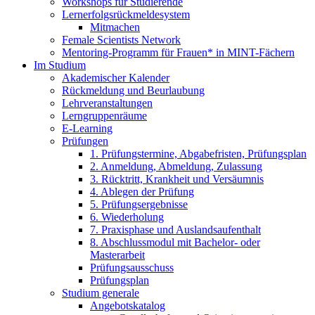
Workshops für Studierende
Lernerfolgsrückmeldesystem
Mitmachen
Female Scientists Network
Mentoring-Programm für Frauen* in MINT-Fächern
Im Studium
Akademischer Kalender
Rückmeldung und Beurlaubung
Lehrveranstaltungen
Lerngruppenräume
E-Learning
Prüfungen
1. Prüfungstermine, Abgabefristen, Prüfungsplan
2. Anmeldung, Abmeldung, Zulassung
3. Rücktritt, Krankheit und Versäumnis
4. Ablegen der Prüfung
5. Prüfungsergebnisse
6. Wiederholung
7. Praxisphase und Auslandsaufenthalt
8. Abschlussmodul mit Bachelor- oder
Masterarbeit
Prüfungsausschuss
Prüfungsplan
Studium generale
Angebotskatalog