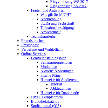
Ringvorlesung WS 2017
Ringvorlesung SS 2017
Fragen und Antworten
Was gilt für MICH?
Anerkennung
StuRa und Fachschaft
Teilnahmebestätigung
Anwesenheit
Technikausleihe
Fremdsprachen
Praxisphase
Vertiefung und Wahlpflicht
Online-Services
Lehrveranstaltungsplan
Seminargruppenplan
Modulplan
Aktuelle Änderungen
Interne Pläne
Hinweise für Studierende
Tutorial
Abkürzungen
Hinweise für Dozierende
OPAL Lernplattform
Bibliothekskatalog
Studienportal (QIS)