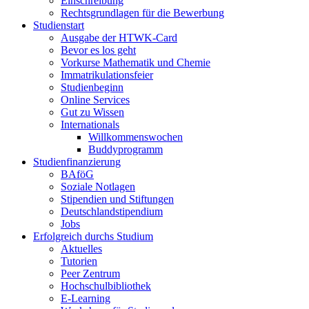
Einschreibung
Rechtsgrundlagen für die Bewerbung
Studienstart
Ausgabe der HTWK-Card
Bevor es los geht
Vorkurse Mathematik und Chemie
Immatrikulationsfeier
Studienbeginn
Online Services
Gut zu Wissen
Internationals
Willkommenswochen
Buddyprogramm
Studienfinanzierung
BAföG
Soziale Notlagen
Stipendien und Stiftungen
Deutschlandstipendium
Jobs
Erfolgreich durchs Studium
Aktuelles
Tutorien
Peer Zentrum
Hochschulbibliothek
E-Learning