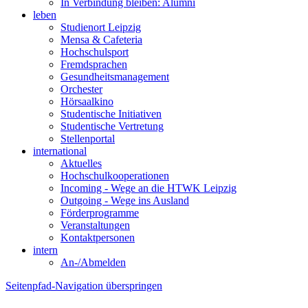
In Verbindung bleiben: Alumni
leben
Studienort Leipzig
Mensa & Cafeteria
Hochschulsport
Fremdsprachen
Gesundheitsmanagement
Orchester
Hörsaalkino
Studentische Initiativen
Studentische Vertretung
Stellenportal
international
Aktuelles
Hochschulkooperationen
Incoming - Wege an die HTWK Leipzig
Outgoing - Wege ins Ausland
Förderprogramme
Veranstaltungen
Kontaktpersonen
intern
An-/Abmelden
Seitenpfad-Navigation überspringen