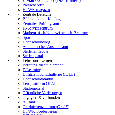
E-Mail / Webmailer (Dienste intern)
Pressebereich
HTWK.magazin
Zentrale Bereiche
Bibliothek und Katalog
Zentrales Prüfungsamt
IT-Servicezentrum
Mathematisch-Naturwissensch. Zentrum
Sport
Hochschulkolleg
Akademisches Auslandsamt
Stellenangebote
Stellenportal
Lehre und Lernen
Beratung für Studierende
E-Learning
Digitale Hochschullehre (IDLL)
Hochschuldidaktik +
Lernplattform OPAL
Studienportal
Öffentliche Vorlesungen
engagiert & verbunden
Alumni
Graduiertenzentrum (GradZ)
HTWK-Förderverein