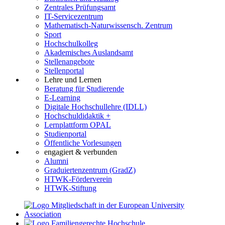
Zentrales Prüfungsamt
IT-Servicezentrum
Mathematisch-Naturwissensch. Zentrum
Sport
Hochschulkolleg
Akademisches Auslandsamt
Stellenangebote
Stellenportal
Lehre und Lernen
Beratung für Studierende
E-Learning
Digitale Hochschullehre (IDLL)
Hochschuldidaktik +
Lernplattform OPAL
Studienportal
Öffentliche Vorlesungen
engagiert & verbunden
Alumni
Graduiertenzentrum (GradZ)
HTWK-Förderverein
HTWK-Stiftung