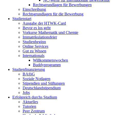
NC-Werte für internationale Bewerbende
Rechtsgrundlagen für Bewerbungen
Einschreibung
Rechtsgrundlagen für die Bewerbung
Studienstart
Ausgabe der HTWK-Card
Bevor es los geht
Vorkurse Mathematik und Chemie
Immatrikulationsfeier
Studienbeginn
Online Services
Gut zu Wissen
Internationals
Willkommenswochen
Buddyprogramm
Studienfinanzierung
BAföG
Soziale Notlagen
Stipendien und Stiftungen
Deutschlandstipendium
Jobs
Erfolgreich durchs Studium
Aktuelles
Tutorien
Peer Zentrum