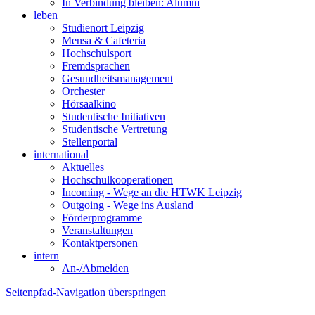
In Verbindung bleiben: Alumni
leben
Studienort Leipzig
Mensa & Cafeteria
Hochschulsport
Fremdsprachen
Gesundheitsmanagement
Orchester
Hörsaalkino
Studentische Initiativen
Studentische Vertretung
Stellenportal
international
Aktuelles
Hochschulkooperationen
Incoming - Wege an die HTWK Leipzig
Outgoing - Wege ins Ausland
Förderprogramme
Veranstaltungen
Kontaktpersonen
intern
An-/Abmelden
Seitenpfad-Navigation überspringen