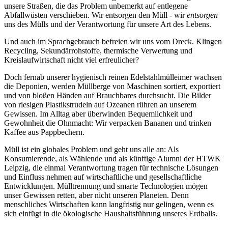
unsere Straßen, die das Problem unbemerkt auf entlegene
Abfallwüsten verschieben. Wir entsorgen den Müll - wir
entsorgen
uns des Mülls und der Verantwortung für unsere Art des Lebens.
Und auch im Sprachgebrauch befreien wir uns vom Dreck. Klingen
Recycling, Sekundärrohstoffe, thermische Verwertung und
Kreislaufwirtschaft nicht viel erfreulicher?
Doch fernab unserer hygienisch reinen Edelstahlmülleimer wachsen
die Deponien, werden Müllberge von Maschinen sortiert, exportiert
und von bloßen Händen auf Brauchbares durchsucht. Die Bilder
von riesigen Plastikstrudeln auf Ozeanen rühren an unserem
Gewissen. Im Alltag aber überwinden Bequemlichkeit und
Gewohnheit die Ohnmacht: Wir verpacken Bananen und trinken
Kaffee aus Pappbechern.
Müll ist ein globales Problem und geht uns alle an: Als
Konsumierende, als Wählende und als künftige Alumni der HTWK
Leipzig, die einmal Verantwortung tragen für technische Lösungen
und Einfluss nehmen auf wirtschaftliche und gesellschaftliche
Entwicklungen. Mülltrennung und smarte Technologien mögen
unser Gewissen retten, aber nicht unseren Planeten. Denn
menschliches Wirtschaften kann langfristig nur gelingen, wenn es
sich einfügt in die ökologische Haushaltsführung unseres Erdballs.