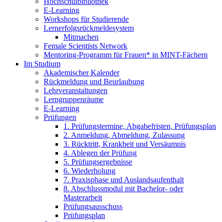
Hochschulbibliothek
E-Learning
Workshops für Studierende
Lernerfolgsrückmeldesystem
Mitmachen
Female Scientists Network
Mentoring-Programm für Frauen* in MINT-Fächern
Im Studium
Akademischer Kalender
Rückmeldung und Beurlaubung
Lehrveranstaltungen
Lerngruppenräume
E-Learning
Prüfungen
1. Prüfungstermine, Abgabefristen, Prüfungsplan
2. Anmeldung, Abmeldung, Zulassung
3. Rücktritt, Krankheit und Versäumnis
4. Ablegen der Prüfung
5. Prüfungsergebnisse
6. Wiederholung
7. Praxisphase und Auslandsaufenthalt
8. Abschlussmodul mit Bachelor- oder
Masterarbeit
Prüfungsausschuss
Prüfungsplan