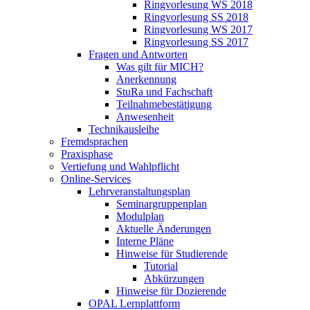
Ringvorlesung WS 2018
Ringvorlesung SS 2018
Ringvorlesung WS 2017
Ringvorlesung SS 2017
Fragen und Antworten
Was gilt für MICH?
Anerkennung
StuRa und Fachschaft
Teilnahmebestätigung
Anwesenheit
Technikausleihe
Fremdsprachen
Praxisphase
Vertiefung und Wahlpflicht
Online-Services
Lehrveranstaltungsplan
Seminargruppenplan
Modulplan
Aktuelle Änderungen
Interne Pläne
Hinweise für Studierende
Tutorial
Abkürzungen
Hinweise für Dozierende
OPAL Lernplattform