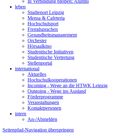
In Verbindung bleiben: Alumni
leben
Studienort Leipzig
Mensa & Cafeteria
Hochschulsport
Fremdsprachen
Gesundheitsmanagement
Orchester
Hörsaalkino
Studentische Initiativen
Studentische Vertretung
Stellenportal
international
Aktuelles
Hochschulkooperationen
Incoming - Wege an die HTWK Leipzig
Outgoing - Wege ins Ausland
Förderprogramme
Veranstaltungen
Kontaktpersonen
intern
An-/Abmelden
Seitenpfad-Navigation überspringen