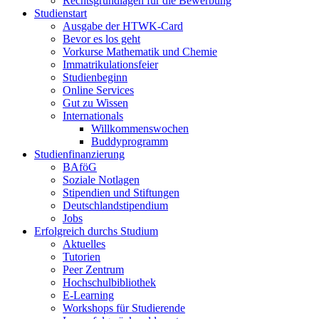
Rechtsgrundlagen für die Bewerbung
Studienstart
Ausgabe der HTWK-Card
Bevor es los geht
Vorkurse Mathematik und Chemie
Immatrikulationsfeier
Studienbeginn
Online Services
Gut zu Wissen
Internationals
Willkommenswochen
Buddyprogramm
Studienfinanzierung
BAföG
Soziale Notlagen
Stipendien und Stiftungen
Deutschlandstipendium
Jobs
Erfolgreich durchs Studium
Aktuelles
Tutorien
Peer Zentrum
Hochschulbibliothek
E-Learning
Workshops für Studierende