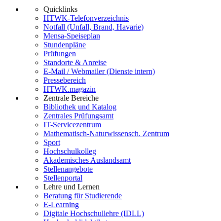
Quicklinks
HTWK-Telefonverzeichnis
Notfall (Unfall, Brand, Havarie)
Mensa-Speiseplan
Stundenpläne
Prüfungen
Standorte & Anreise
E-Mail / Webmailer (Dienste intern)
Pressebereich
HTWK.magazin
Zentrale Bereiche
Bibliothek und Katalog
Zentrales Prüfungsamt
IT-Servicezentrum
Mathematisch-Naturwissensch. Zentrum
Sport
Hochschulkolleg
Akademisches Auslandsamt
Stellenangebote
Stellenportal
Lehre und Lernen
Beratung für Studierende
E-Learning
Digitale Hochschullehre (IDLL)