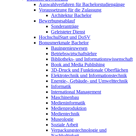
Auswahlverfahren für Bachelorstudiengänge
Voraussetzung für die Zulassung
Architektur Bachelor
Bewerbungsablauf
Sonderanträge
Geleisteter Dienst
HochschulStart und DoSV
Bonusmerkmale Bachelor
Bauingenieuwesen
Betriebswirtschaftslehre
Bibliotheks- und Informationswissenschaft
Book and Media Publishing
3D-Druck und Funktionale Oberflächen
Elektrotechnik und Informationstechnik
Energie-, Gebäude- und Umwelttechnik
Informatik
International Management
Maschinenbau
Medieninformatik
Medienproduktion
Medientechnik
Museologie
Soziale Arbeit
Verpackungstechnologie und
Nachhaltigkeit