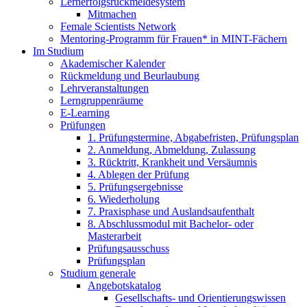
Lernerfolgsrückmeldesystem
Mitmachen
Female Scientists Network
Mentoring-Programm für Frauen* in MINT-Fächern
Im Studium
Akademischer Kalender
Rückmeldung und Beurlaubung
Lehrveranstaltungen
Lerngruppenräume
E-Learning
Prüfungen
1. Prüfungstermine, Abgabefristen, Prüfungsplan
2. Anmeldung, Abmeldung, Zulassung
3. Rücktritt, Krankheit und Versäumnis
4. Ablegen der Prüfung
5. Prüfungsergebnisse
6. Wiederholung
7. Praxisphase und Auslandsaufenthalt
8. Abschlussmodul mit Bachelor- oder
Masterarbeit
Prüfungsausschuss
Prüfungsplan
Studium generale
Angebotskatalog
Gesellschafts- und Orientierungswissen