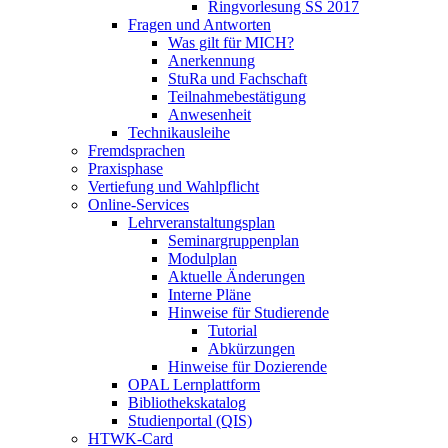
Ringvorlesung SS 2017
Fragen und Antworten
Was gilt für MICH?
Anerkennung
StuRa und Fachschaft
Teilnahmebestätigung
Anwesenheit
Technikausleihe
Fremdsprachen
Praxisphase
Vertiefung und Wahlpflicht
Online-Services
Lehrveranstaltungsplan
Seminargruppenplan
Modulplan
Aktuelle Änderungen
Interne Pläne
Hinweise für Studierende
Tutorial
Abkürzungen
Hinweise für Dozierende
OPAL Lernplattform
Bibliothekskatalog
Studienportal (QIS)
HTWK-Card