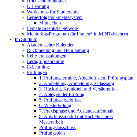
Hochschulbibliothek
E-Learning
Workshops für Studierende
Lernerfolgsrückmeldesystem
Mitmachen
Female Scientists Network
Mentoring-Programm für Frauen* in MINT-Fächern
Im Studium
Akademischer Kalender
Rückmeldung und Beurlaubung
Lehrveranstaltungen
Lerngruppenräume
E-Learning
Prüfungen
1. Prüfungstermine, Abgabefristen, Prüfungsplan
2. Anmeldung, Abmeldung, Zulassung
3. Rücktritt, Krankheit und Versäumnis
4. Ablegen der Prüfung
5. Prüfungsergebnisse
6. Wiederholung
7. Praxisphase und Auslandsaufenthalt
8. Abschlussmodul mit Bachelor- oder
Masterarbeit
Prüfungsausschuss
Prüfungsplan