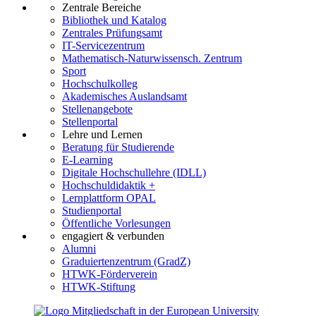
Zentrale Bereiche
Bibliothek und Katalog
Zentrales Prüfungsamt
IT-Servicezentrum
Mathematisch-Naturwissensch. Zentrum
Sport
Hochschulkolleg
Akademisches Auslandsamt
Stellenangebote
Stellenportal
Lehre und Lernen
Beratung für Studierende
E-Learning
Digitale Hochschullehre (IDLL)
Hochschuldidaktik +
Lernplattform OPAL
Studienportal
Öffentliche Vorlesungen
engagiert & verbunden
Alumni
Graduiertenzentrum (GradZ)
HTWK-Förderverein
HTWK-Stiftung