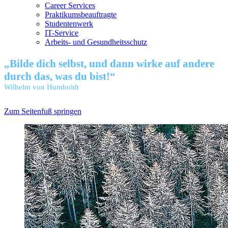
Career Services
Praktikumsbeauftragte
Studentenwerk
IT-Service
Arbeits- und Gesundheitsschutz
„Bilde dich selbst, und dann wirke auf andere
durch das, was du bist!“
Wilhelm von Humboldt
Zum Seitenfuß springen