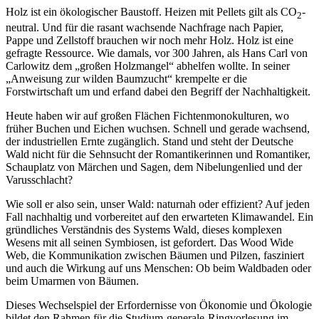
Holz ist ein ökologischer Baustoff. Heizen mit Pellets gilt als CO
-
2
neutral. Und für die rasant wachsende Nachfrage nach Papier,
Pappe und Zellstoff brauchen wir noch mehr Holz. Holz ist eine
gefragte Ressource. Wie damals, vor 300 Jahren, als Hans Carl von
Carlowitz dem „großen Holzmangel“ abhelfen wollte. In seiner
„Anweisung zur wilden Baumzucht“ krempelte er die
Forstwirtschaft um und erfand dabei den Begriff der Nachhaltigkeit.
Heute haben wir auf großen Flächen Fichtenmonokulturen, wo
früher Buchen und Eichen wuchsen. Schnell und gerade wachsend,
der industriellen Ernte zugänglich. Stand und steht der Deutsche
Wald nicht für die Sehnsucht der Romantikerinnen und Romantiker,
Schauplatz von Märchen und Sagen, dem Nibelungenlied und der
Varusschlacht?
Wie soll er also sein, unser Wald: naturnah oder effizient? Auf jeden
Fall nachhaltig und vorbereitet auf den erwarteten Klimawandel. Ein
gründliches Verständnis des Systems Wald, dieses komplexen
Wesens mit all seinen Symbiosen, ist gefordert. Das Wood Wide
Web, die Kommunikation zwischen Bäumen und Pilzen, fasziniert
und auch die Wirkung auf uns Menschen: Ob beim Waldbaden oder
beim Umarmen von Bäumen.
Dieses Wechselspiel der Erfordernisse von Ökonomie und Ökologie
bildet den Rahmen für die Studium-generale-Ringvorlesung im