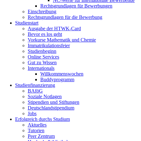
NC-Werte für internationale Bewerbende
Rechtsgrundlagen für Bewerbungen
Einschreibung
Rechtsgrundlagen für die Bewerbung
Studienstart
Ausgabe der HTWK-Card
Bevor es los geht
Vorkurse Mathematik und Chemie
Immatrikulationsfeier
Studienbeginn
Online Services
Gut zu Wissen
Internationals
Willkommenswochen
Buddyprogramm
Studienfinanzierung
BAföG
Soziale Notlagen
Stipendien und Stiftungen
Deutschlandstipendium
Jobs
Erfolgreich durchs Studium
Aktuelles
Tutorien
Peer Zentrum