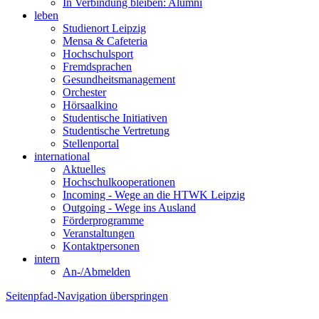
In Verbindung bleiben: Alumni
leben
Studienort Leipzig
Mensa & Cafeteria
Hochschulsport
Fremdsprachen
Gesundheitsmanagement
Orchester
Hörsaalkino
Studentische Initiativen
Studentische Vertretung
Stellenportal
international
Aktuelles
Hochschulkooperationen
Incoming - Wege an die HTWK Leipzig
Outgoing - Wege ins Ausland
Förderprogramme
Veranstaltungen
Kontaktpersonen
intern
An-/Abmelden
Seitenpfad-Navigation überspringen