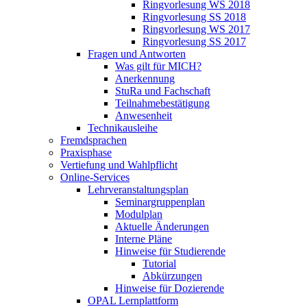
Ringvorlesung WS 2018
Ringvorlesung SS 2018
Ringvorlesung WS 2017
Ringvorlesung SS 2017
Fragen und Antworten
Was gilt für MICH?
Anerkennung
StuRa und Fachschaft
Teilnahmebestätigung
Anwesenheit
Technikausleihe
Fremdsprachen
Praxisphase
Vertiefung und Wahlpflicht
Online-Services
Lehrveranstaltungsplan
Seminargruppenplan
Modulplan
Aktuelle Änderungen
Interne Pläne
Hinweise für Studierende
Tutorial
Abkürzungen
Hinweise für Dozierende
OPAL Lernplattform