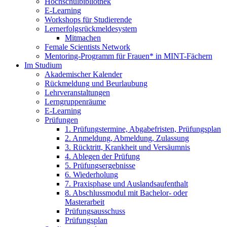
Hochschulbibliothek
E-Learning
Workshops für Studierende
Lernerfolgsrückmeldesystem
Mitmachen
Female Scientists Network
Mentoring-Programm für Frauen* in MINT-Fächern
Im Studium
Akademischer Kalender
Rückmeldung und Beurlaubung
Lehrveranstaltungen
Lerngruppenräume
E-Learning
Prüfungen
1. Prüfungstermine, Abgabefristen, Prüfungsplan
2. Anmeldung, Abmeldung, Zulassung
3. Rücktritt, Krankheit und Versäumnis
4. Ablegen der Prüfung
5. Prüfungsergebnisse
6. Wiederholung
7. Praxisphase und Auslandsaufenthalt
8. Abschlussmodul mit Bachelor- oder
Masterarbeit
Prüfungsausschuss
Prüfungsplan